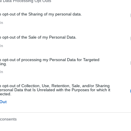
l Data Processing Opt Outs
o opt-out of the Sharing of my personal data.
In
le
10:44:01
o opt-out of the Sale of my Personal Data.
ercare un rimessaggio dalle parti di Pavia,dato che mi dovrò trasferire per lavo
In
...
to opt-out of processing my Personal Data for Targeted
ing.
iale Acquario, c'è un tizio che ha un rimessaggio con posti ancora lib
In
o opt-out of Collection, Use, Retention, Sale, and/or Sharing
ersonal Data that Is Unrelated with the Purposes for which it
lected.
Out
:40:40
consents
uario, c'è un tizio che ha un rimessaggio con posti ancora liberi. rocco53