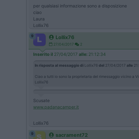
per qualsiasi informazione sono a disposizione
ciao
Laura
Lollix76
9
Lollix76
27/04/2017
2
Inserito il
27/04/2017
alle:
21:12:34
In risposta al messaggio di
Lollix76
del
27/04/2017
alle
21:
Ciao a tutti io sono la proprietaria del rimessaggio vicino 
Lollix76
Scusate
www.padanacamper.it
Lollix76
9
sacrament72