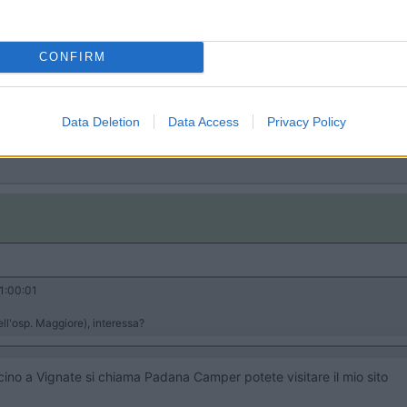
scita tangenziale colongo sud o sempre in viale spagna, verso san 
he da brugherio va verso il centro di monza
 n'è un altro
CONFIRM
Data Deletion
Data Access
Privacy Policy
ona
1:00:01
l'osp. Maggiore), interessa?
vicino a Vignate si chiama Padana Camper potete visitare il mio sito