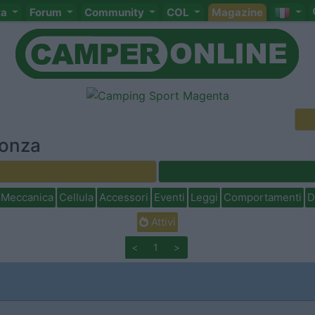
ta
Forum
Community
COL
Magazine
Monza
Meccanica
Cellula
Accessori
Eventi
Leggi
Comportamenti
D
Attivi
<
1
>