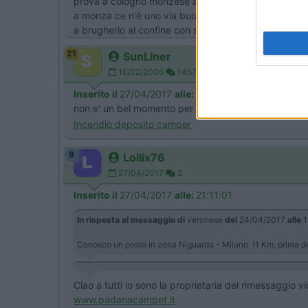
prova a cologno monzese al paladog viale spagna, u
a monza ce n'è uno via buonarroti che è la strada c
a brugherio al confine con san maurizio al lambro ce
21
SunLiner
16/02/2005
1457
Inserito il
27/04/2017
alle:
09:20:15
non e' un bel momento per i rimessaggi di quella z
Incendio deposito camper
9
Lollix76
27/04/2017
2
Inserito il
27/04/2017
alle:
21:11:01
In risposta al messaggio di
veronese
del
24/04/2017
alle
1
Conosco un posto in zona Niguarda - Milano (1 Km. prima del
Ciao a tutti io sono la proprietaria del rimessaggio 
www.padanacampet.it