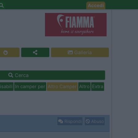
Accedi
Galleria
Cerca
isabili
In camper per
Altro Camper
Altro
Extra
Rispondi
Abuso