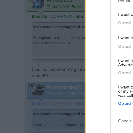
rocco53
Persona
15/03/2013
64
I want t
Inserito il
25/04/2017
alle:
11:40:40
Opted 
In risposta al messaggio di
mandrake75
del
24/04/2017
al
I want t
Buongiorno a tutti, tempo fa ho aperto una discussione per c
moglie abbiamo deciso
Opted 
I want 
Advertis
Ciao, se ti sta bene Vignate vicino al centro commerc
Opted 
rocco53
15
mandrake75
I want t
of my P
01/04/2011
2034
was col
Inserito il
25/04/2017
alle:
11:48:07
Opted 
In risposta al messaggio di
rocco53
del
25/04/2017
alle
11
Google 
Ciao, se ti sta bene Vignate vicino al centro commerciale Acq