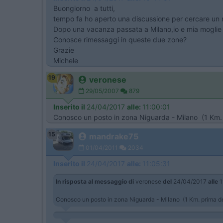
Buongiorno a tutti,
tempo fa ho aperto una discussione per cercare un ri
Dopo una vacanza passata a Milano,io e mia moglie 
Conosce rimessaggi in queste due zone?
Grazie
Michele
19
veronese
29/05/2007
879
Inserito il
24/04/2017
alle:
11:00:01
Conosco un posto in zona Niguarda - Milano (1 Km. 
15
mandrake75
01/04/2011
2034
Inserito il
24/04/2017
alle:
11:05:31
In risposta al messaggio di
veronese
del
24/04/2017
alle
1
Conosco un posto in zona Niguarda - Milano (1 Km. prima del