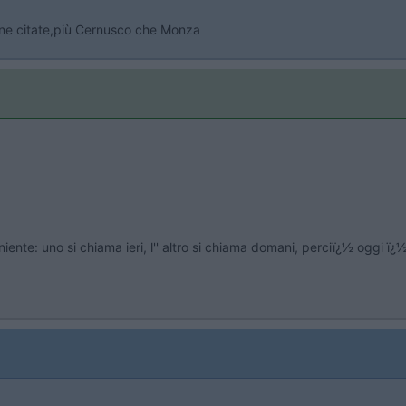
 zone citate,più Cernusco che Monza
 niente: uno si chiama ieri, l'' altro si chiama domani, perciï¿½ oggi ï¿