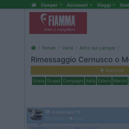
Camper
Accessori
Viaggi
Sos
Forum
Varie
Altro sui camper
Rimessaggio Cernusco o 
Rispondi
Sosta
Gruppi
Compagni
Italia
Estero
Marchi
15
mandrake75
01/04/2011
2034
Inserito il
24/04/2017
alle:
10:44:01