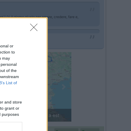
gi ï¿½ il giorno giusto per amare, credere, fare e,
sonal or
ection to
ou may
 personal
out of the
 downstream
B’s List of
Next
er and store
to grant or
ed purposes
in camper: il piccolo sentiero