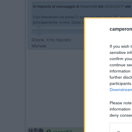
In risposta al messaggio di
Roberto66
del
24/04/2017
alle
Ciao Mandrake hai posta Ci sono solo due giorni all'' anno in c
principalmente, vivere. (Dalai Lama)
camperonl
Grazie, ti ho risposto
Michele
If you wish 
sensitive in
confirm you
continue se
information 
further disc
participants
Downstream 
Please note
information 
deny consent
in below Go
13