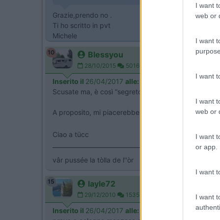
I want t
Grazie,prendo no .
web or d
Ti ho scritto in pvt
Michele
I want t
purpose
10
Blessyou
28/10/2015
5016
I want 
Inserito il
26/04/2017
alle:
09:09:54
Scusate ma, è così “segreto” conoscere l’ubicazione
I want t
web or d
A proposito, mi piacerebbe capire dove si trova il r
Ciao a tücc
I want t
___________________________________
or app.
vâr pussée la tòlla de l''òr
I want t
15
layle72
29/12/2010
1535
I want t
authenti
Inserito il
26/04/2017
alle:
13:27:36