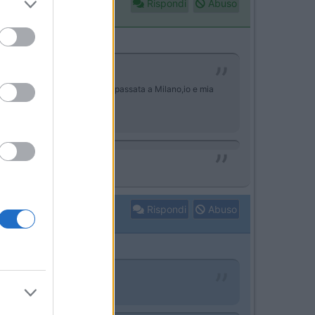
Rispondi
Abuso
ro a Milano. Dopo una vacanza passata a Milano,io e mia
eri.
Rispondi
Abuso