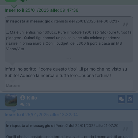
-
Inserito il
25/01/2025
alle:
09:47:38
In risposta al messaggio di
temisto
del
25/01/2025
alle
00:02:37
... Ma è un lentissimo 1600cc. Pure il motore 1900 aspirato (pure turbo) fa
piangere.. Quindi figuriamoci un po' se piace alla minima pendenza
risalire in prima marcia Con il budget del L300 ti porti a casa un MB
Viano/Vito
...
Infatti ho scritto, "come questo tipo"...il primo che ho visto su
Subito! Adesso la ricerca è tutta loro...buona fortuna!
Marcone
Killo
29
Inserito il
25/01/2025
alle:
13:32:04
In risposta al messaggio di
Pedro2
del
24/01/2025
alle
21:07:20
Quelli che hai postato sono terribili mai visti... credo i meno adatti ad una