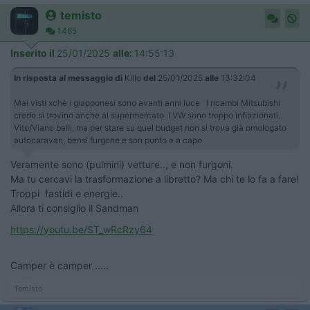
temisto
1465
Inserito il
25/01/2025
alle:
14:55:13
In risposta al messaggio di
Killo
del
25/01/2025
alle
13:32:04
Mai visti xchè i giapponesi sono avanti anni luce I ricambi Mitsubishi
credo si trovino anche al supermercato. I VW sono troppo inflazionati.
Vito/Viano belli, ma per stare su quel budget non si trova già omologato
autocaravan, bensì furgone e son punto e a capo
Veramente sono (pulmini) vetture.., e non furgoni.
Ma tu cercavi la trasformazione a libretto? Ma chi te lo fa a fare!
Troppi fastidi e energie..
Allora ti consiglio il Sandman
https://youtu.be/ST_wRcRzy64
Camper è camper .....
Temisto