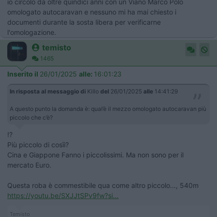
io circolo da oltre quindici anni con un Viano Marco Polo
omologato autocaravan e nessuno mi ha mai chiesto i
documenti durante la sosta libera per verificarne
l'omologazione.
temisto
1465
Inserito il
26/01/2025
alle:
16:01:23
In risposta al messaggio di
Killo
del
26/01/2025
alle
14:41:29
A questo punto la domanda è: qual’è il mezzo omologato autocaravan più
piccolo che c’è?
!?
Più piccolo di cosìì?
Cina e Giappone Fanno i piccolissimi. Ma non sono per il
mercato Euro.
Questa roba è commestibile qua come altro piccolo..., 540m
https://youtu.be/SXJJtSPv9fw?si...
Temisto