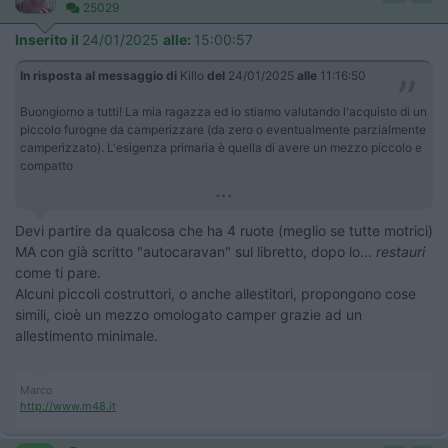
25029
Inserito il
24/01/2025
alle:
15:00:57
In risposta al messaggio di
Killo
del
24/01/2025
alle
11:16:50
Buongiorno a tutti! La mia ragazza ed io stiamo valutando l'acquisto di un
piccolo furogne da camperizzare (da zero o eventualmente parzialmente
camperizzato). L'esigenza primaria è quella di avere un mezzo piccolo e
compatto
...
Devi partire da qualcosa che ha 4 ruote (meglio se tutte motrici)
MA con già scritto "autocaravan" sul libretto, dopo lo...
restauri
come ti pare.
Alcuni piccoli costruttori, o anche allestitori, propongono cose
simili, cioè un mezzo omologato camper grazie ad un
allestimento minimale.
Marco
http://www.m48.it