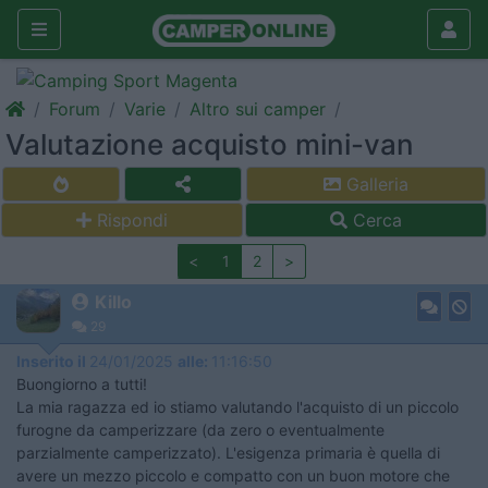
Forum
Varie
Altro sui camper
Valutazione acquisto mini-van
Galleria
Rispondi
Cerca
<
1
2
>
Killo
29
Inserito il
24/01/2025
alle:
11:16:50
Buongiorno a tutti!
La mia ragazza ed io stiamo valutando l'acquisto di un piccolo
furogne da camperizzare (da zero o eventualmente
parzialmente camperizzato). L'esigenza primaria è quella di
avere un mezzo piccolo e compatto con un buon motore che