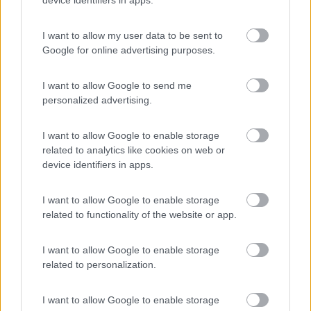
device identifiers in apps.
Inserito il
24/01/2025
alle:
21:49:55
I want to allow my user data to be sent to
In risposta al messaggio di
veterandriver
del
24/01/2025
alle
21:20:48
Google for online advertising purposes.
Questo tipo di camper potrebbe essere un soluzione...
I want to allow Google to send me
Bello
personalized advertising.
temisto
1465
I want to allow Google to enable storage
Inserito il
25/01/2025
alle:
00:02:37
related to analytics like cookies on web or
device identifiers in apps.
In risposta al messaggio di
veterandriver
del
24/01/2025
alle
21:20:48
Questo tipo di camper potrebbe essere un soluzione...
I want to allow Google to enable storage
related to functionality of the website or app.
https://www.subito.it/caravan-e...
I want to allow Google to enable storage
related to personalization.
Ma è un lentissimo 1600cc. Pure il motore 1900 aspirato (pure
turbo) fa piangere.. Quindi figuriamoci un po' se piace alla
I want to allow Google to enable storage
minima pendenza risalire in prima marcia