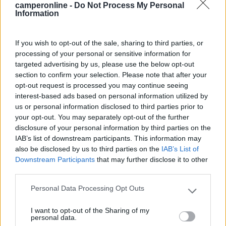
camperonline -
Do Not Process My Personal
Information
In risposta al messaggio di
veterandriver
del
24/01/2025
alle
17:27:56
Non si riesce a capire per cosa lo vorreste utilizzare: come auto per fine
settimana fuori porta, vacanze estive o viverci per un lungo periodo ? A
If you wish to opt-out of the sale, sharing to third parties, or
mio parere se volete andare sul sicuro prendete un furgonato usato, già
processing of your personal or sensitive information for
allestito a camper ...che va bene per tutto !
targeted advertising by us, please use the below opt-out
section to confirm your selection. Please note that after your
Mi scuso per non esser stato chiaro.
opt-out request is processed you may continue seeing
L’intenzione è di usarlo i fine settimana e per qualche vacanza
interest-based ads based on personal information utilized by
breve. Vorremo un mezzo poco impegnativo a livello di
us or personal information disclosed to third parties prior to
manutenzione, ingombri, manovrabilità e che faccia almeno
your opt-out. You may separately opt-out of the further
100km/h in autostrada
disclosure of your personal information by third parties on the
IAB’s list of downstream participants. This information may
Pedro2
also be disclosed by us to third parties on the
IAB’s List of
3922
Downstream Participants
that may further disclose it to other
Inserito il
24/01/2025
alle:
21:07:20
third parties.
Quelli che hai postato sono terribili mai visti... credo i meno
Personal Data Processing Opt Outs
adatti ad una camperizzazione con tutti quei finestrini o ti muori
Please note that this website/app uses one or more Google
di freddo o di caldo e aivoglia a mettere tendine.
services and may gather and store information including but
p.s. i pezzi di ricambio dove si prendono?
I want to opt-out of the Sharing of my
not limited to your visit or usage behaviour. You may click to
personal data.
Modificato da Pedro2 il 24/01/2025 alle 21:08:39
grant or deny consent to Google and its third-party tags to