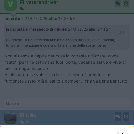
veterandriver
-
Inserito il
24/01/2025
alle:
17:27:56
In risposta al messaggio di
Killo
del
24/01/2025
alle
12:44:27
Ok grazie A riguardo non abbiamo ancora fatto delle valutazioni,
tuttavia l'intenzione è quella di fare anche delle soste libere.
Non si riesce a capire per cosa lo vorreste utilizzare: come
"auto" per fine settimana fuori porta, vacanze estive o viverci
per un lungo periodo ?
A mio parere se volete andare sul "sicuro" prendete un
furgonato usato, già allestito a camper ...che va bene per tutto
!
Marcone
Killo
29
Inserito il
24/01/2025
alle:
20:44:32