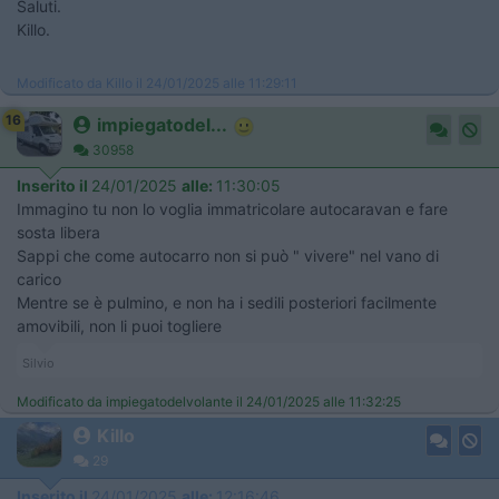
Saluti.
Killo.
Modificato da Killo il 24/01/2025 alle 11:29:11
16
impiegatodel...
30958
Inserito il
24/01/2025
alle:
11:30:05
Immagino tu non lo voglia immatricolare autocaravan e fare
sosta libera
Sappi che come autocarro non si può " vivere" nel vano di
carico
Mentre se è pulmino, e non ha i sedili posteriori facilmente
amovibili, non li puoi togliere
Silvio
Modificato da impiegatodelvolante il 24/01/2025 alle 11:32:25
Killo
29
Inserito il
24/01/2025
alle:
12:16:46