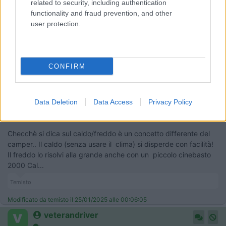
related to security, including authentication
Con il budget del L300 ti porti a casa un MB Viano/Vito 2.2
functionality and fraud prevention, and other
163cv anno 2018 4x4! 8 posti di cui 6 scarrabili a piacimento.
user protection.
Questo si va! Il prezzo nell'usato è molto competitivo rispetto il
VW che gode (sui recenti) una falsa fama di affidabilità,
mantenendo comunque un prezzo alto sull'usato che gioca
purtroppo sulla moda di "auto del popolo" che, ora, non è più.
CONFIRM
MB Viano è proposto in 3 versioni: corto - lungo - extralungo
che ti regala un buon spazio.. poco adatto su strade sconnesse
però!
Comunque sia., il cambio automatico sequenziale si abbina
Data Deletion
Data Access
Privacy Policy
benissimo.
Checchè si dica sul caldo/freddo è un concetto differente del
camper.. Il caldo (senza usare il clima) si disperde con facilità!
Il freddo lo risolvi alla grande anche con un piccolo cinebasto
2000 Cal...
Temisto
Modificato da temisto il 25/01/2025 alle 00:06:05
veterandriver