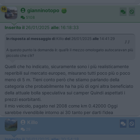
16
gianninotopo
5108
Inserito il
26/01/2025
alle:
16:18:33
In risposta al messaggio di
Killo
del
26/01/2025
alle
14:41:29
A questo punto la domanda è: qual’è il mezzo omologato autocaravan più
piccolo che c’è?
Quelli che ho indicato, sicuramente sono i più realisticamente
reperibili sul mercato europeo, misurano tutti poco più o poco
meno di 5 m. Tieni conto però che stiamo parlando della
categoria che probabilmente ha ha più di ogni altra beneficiato
della attuale bolla speculativa sui camper Quindi aspettati i
prezzi esorbitanti.
il mio veicolo, pagato nel 2008 come km 0.42000 Oggi
sarebbe rivendibile intorno ai 30 tanto per darti l'idea
Killo
29
Inserito il
26/01/2025
alle:
20:54:18