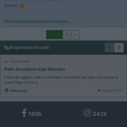
Questo
https://www.facebook.com/share/...
<
1
2
>
Argomenti recenti
ACCESSORI
Dado bruciatore frigo bloccato
Come da oggetto volevo smontare il bruciatore per dare una pulizia al
nuovo frigo che ho p...
dekracap
Oggi alle 11:51
169k
342k