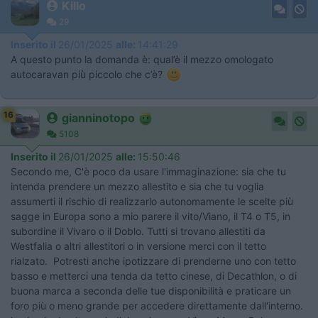
Killo
29
Inserito il
26/01/2025
alle:
14:41:29
A questo punto la domanda è: qual’è il mezzo omologato
autocaravan più piccolo che c’è?
16
gianninotopo
5108
Inserito il
26/01/2025
alle:
15:50:46
Secondo me, C'è poco da usare l'immaginazione: sia che tu
intenda prendere un mezzo allestito e sia che tu voglia
assumerti il rischio di realizzarlo autonomamente le scelte più
sagge in Europa sono a mio parere il vito/Viano, il T4 o T5, in
subordine il Vivaro o il Doblo. Tutti si trovano allestiti da
Westfalia o altri allestitori o in versione merci con il tetto
rialzato. Potresti anche ipotizzare di prenderne uno con tetto
basso e metterci una tenda da tetto cinese, di Decathlon, o di
buona marca a seconda delle tue disponibilità e praticare un
foro più o meno grande per accedere direttamente dall'interno.