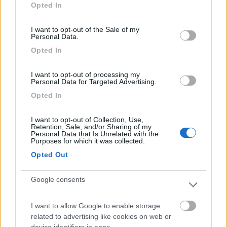
Opted In
use your data for below specified purposes in below Google
veterandriver
consent section.
-
I want to opt-out of the Sale of my
Personal Data.
Inserito il
24/01/2025
alle:
21:20:48
Opted In
In risposta al messaggio di
Killo
del
24/01/2025
alle
20:44:32
I want to opt-out of processing my
Mi scuso per non esser stato chiaro. L’intenzione è di usarlo i fine
Personal Data for Targeted Advertising.
settimana e per qualche vacanza breve. Vorremo un mezzo poco
Opted In
impegnativo a livello di manutenzione, ingombri, manovrabilità e che
faccia almeno 100km/h in autostrada
I want to opt-out of Collection, Use,
https://www.subito.it/caravan-e...
Retention, Sale, and/or Sharing of my
Personal Data that Is Unrelated with the
Purposes for which it was collected.
Opted Out
Questo tipo di camper potrebbe essere un soluzione...
Marcone
Google consents
Modificato da veterandriver il 24/01/2025 alle 21:29:37
I want to allow Google to enable storage
Pedro2
related to advertising like cookies on web or
3922