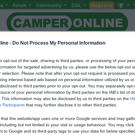
ta
Forum
Community
COL
Magazine
ine -
Do Not Process My Personal Information
Meccanica
Cellula
Accessori
Eventi
Leggi
Comportamenti
D
to opt-out of the sale, sharing to third parties, or processing of your per
Attivi
formation for targeted advertising by us, please use the below opt-out s
r selection. Please note that after your opt-out request is processed y
strati che hanno dato il consenso di accesso al Forum Extra
eing interest-based ads based on personal information utilized by us or
disclosed to third parties prior to your opt-out. You may separately opt-
 il consenso all'accesso segui
questo link
.
losure of your personal information by third parties on the IAB’s list of
. This information may also be disclosed by us to third parties on the
IA
Participants
that may further disclose it to other third parties.
 that this website/app uses one or more Google services and may gath
Meccanica
Cellula
Accessori
Eventi
Leggi
Comportamenti
D
including but not limited to your visit or usage behaviour. You may click 
 to Google and its third-party tags to use your data for below specifi
Attivi