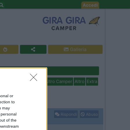
Accedi
Galleria
Cerca
isabili
In camper per
Altro Camper
Altro
Extra
sonal or
ection to
ou may
 personal
Rispondi
Abuso
out of the
 downstream