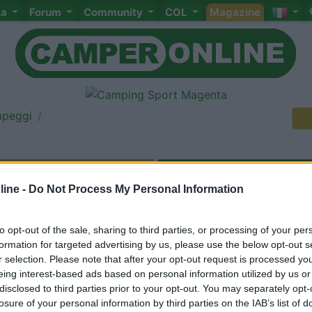
ta
Forum
Community
COL
Magazine
mpeggi
ine -
Do Not Process My Personal Information
Meccanica
Cellula
Accessori
Eventi
Leggi
Comportamenti
D
Attivi
to opt-out of the sale, sharing to third parties, or processing of your per
formation for targeted advertising by us, please use the below opt-out s
<
1
>
r selection. Please note that after your opt-out request is processed y
eing interest-based ads based on personal information utilized by us or
disclosed to third parties prior to your opt-out. You may separately opt-
losure of your personal information by third parties on the IAB’s list of