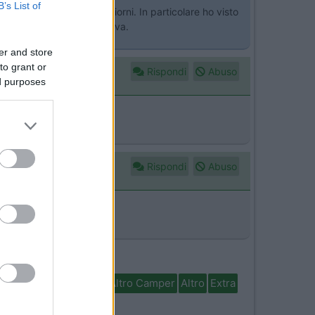
B’s List of
 all'aeroporto per tre giorni. In particolare ho visto
o a tariffa urbana che ci va.
er and store
to grant or
Rispondi
Abuso
ed purposes
Rispondi
Abuso
isabili
In camper per
Altro Camper
Altro
Extra