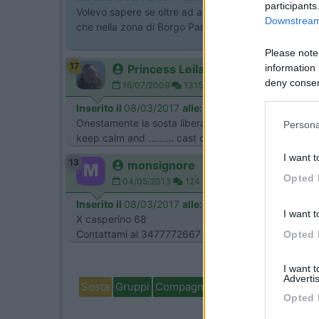
participants
Volevo sapere se oltre ad alcuni parcheggi a pagamento
Downstream 
che nella zona di Borgo Panigale (Ducati) c'è l'auto
Please note
17
information 
Princess Leila
deny consent
16/07/2009
1315
in below Go
Inserito il
08/03/2017
alle:
20:26:54
Onestamente la sosta libera in quelle zone la sconsig
Persona
keep calm and ......... cast on!!!
I want t
13
monsignore
Opted 
04/05/2013
124
Inserito il
08/03/2017
alle:
23:02:58
I want t
X casperino 68
Contattami al 3477772667
Opted 
I want 
Advertis
Sosta
Gruppi
Compagni
Italia
Estero
Marchi
Opted 