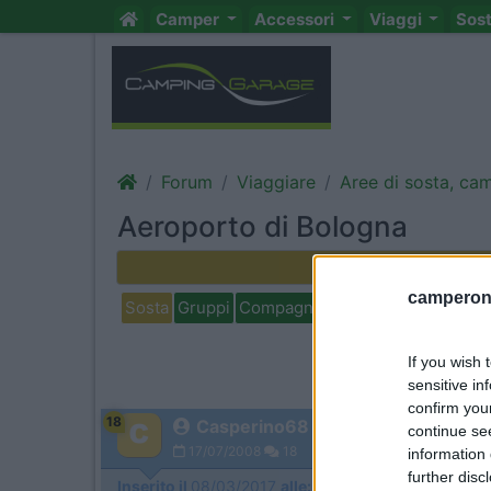
Camper
Accessori
Viaggi
Sos
Forum
Viaggiare
Aree di sosta, ca
Aeroporto di Bologna
Rispondi
camperonl
Sosta
Gruppi
Compagni
Italia
Estero
Marchi
If you wish 
sensitive in
confirm you
18
Casperino68
continue se
17/07/2008
18
information 
further disc
Inserito il
08/03/2017
alle:
10:38:04