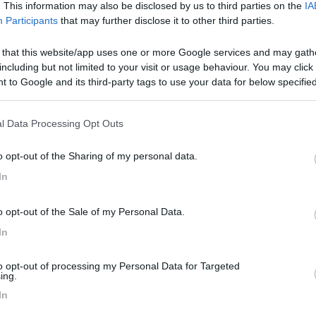
. This information may also be disclosed by us to third parties on the
IA
 con navetta, c'è la possibilità di parcheggiare in sosta libera vicino
Participants
that may further disclose it to other third parties.
bus 54 che porta direttamente all'aeroporto e mi sembra che sia l'unic
 that this website/app uses one or more Google services and may gath
including but not limited to your visit or usage behaviour. You may click 
 to Google and its third-party tags to use your data for below specifi
ogle consent section.
lio
l Data Processing Opt Outs
o opt-out of the Sharing of my personal data.
In
o opt-out of the Sale of my Personal Data.
In
<
1
>
to opt-out of processing my Personal Data for Targeted
ing.
Meccanica
Cellula
Accessori
Eventi
Leggi
Comportamenti
D
In
Attivi