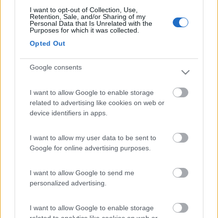
lì a colpo sicuro seguendo appunto le indicazioni di una guida ci
I want to opt-out of Collection, Use,
siamo BECCATI ben 35 euro di multa. Gradiremmo che tali
Retention, Sale, and/or Sharing of my
Personal Data that Is Unrelated with the
limitazioni venissero segnalate nelle guide. >
Purposes for which it was collected.
> io ho avuto lo stesso problema in altra zona e ti devo dire che
Opted Out
la segnaletica è palesemente non conforme al regolamento di
attuazione del codice della strada
Google consents
20
nikko
128
I want to allow Google to enable storage
related to advertising like cookies on web or
Inserito il
19/07/2006
alle:
00:01:46
device identifiers in apps.
Lo scorso fine settimana sono stato a Bibione ma praticamente
e' impossibile sostare in quanto in ogni parcheggio c'e' il cartello
di divieto x camper,[V] mi sono appoggiato al campeggio dune
I want to allow my user data to be sent to
che pero' e' a bibione pineda 4km fuori il centro, solo domenica
Google for online advertising purposes.
ho visto un parcheggio senza divieti (per ora credo...)lo si trova
seguendo le indicazioni per il parcheggio del mercato(indicato
I want to allow Google to send me
in entrata a bibione x camper)in via orsa maggiore passato il
personalized advertising.
luna park dopo il semaforo 300-400mt sulla destra una via
chiusa (cosi mi e'sembrato)parcheggio con una decina di
camper. Spero di esser stato utile a qualcuno[:)]. ciao nico bs
I want to allow Google to enable storage