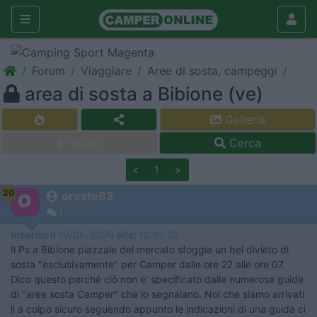
Forum
Viaggiare
Aree di sosta, campeggi
area di sosta a Bibione (ve)
Galleria
Nuovo
Cerca
<
1
>
20
oreste63
1
Inserito il
19/06/2006
alle:
12:03:22
Il Ps a Bibione piazzale del mercato sfoggia un bel divieto di
sosta "esclusivamente" per Camper dalle ore 22 alle ore 07.
Dico questo perchè ciò non e' specificato dalle numerose guide
di "aree sosta Camper" che lo segnalano. Noi che siamo arrivati
lì a colpo sicuro seguendo appunto le indicazioni di una guida ci