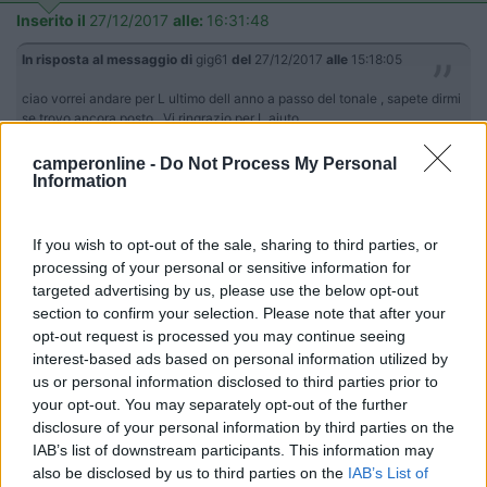
Inserito il
27/12/2017
alle:
16:31:48
In risposta al messaggio di
gig61
del
27/12/2017
alle
15:18:05
ciao vorrei andare per L ultimo dell anno a passo del tonale , sapete dirmi
se trovo ancora posto . Vi ringrazio per L aiuto .
vermigliovacanze.it/dt_hotels/area-camper-paradiso
camperonline -
Do Not Process My Personal
Information
Io avevo telefonato al Comune di Vermiglio. per avere le
informazioni necessarie.
If you wish to opt-out of the sale, sharing to third parties, or
L'area ha parecchi posti comunque.
processing of your personal or sensitive information for
Keep calm e buon camper Corrado
targeted advertising by us, please use the below opt-out
section to confirm your selection. Please note that after your
14
gig61
opt-out request is processed you may continue seeing
294
interest-based ads based on personal information utilized by
us or personal information disclosed to third parties prior to
Inserito il
27/12/2017
alle:
17:01:45
your opt-out. You may separately opt-out of the further
In risposta al messaggio di
Gattosilvestro
del
27/12/2017
alle
16:31:48
disclosure of your personal information by third parties on the
IAB’s list of downstream participants. This information may
vermigliovacanze.it/dt_hotels/area-camper-paradiso Io avevo telefonato
also be disclosed by us to third parties on the
IAB’s List of
al Comune di Vermiglio. per avere le informazioni necessarie. L'area ha