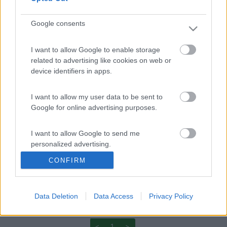
grande parcheggio di fronte agli impianti che in area sosta...io x
comodità quando tt gli anni vado a gennaio a fare corso di sci
Google consents
con le bimbe parcheggio nel piazzale ma solo x essere più
veloci poiché alle 8.30 bisogna essere sulle piste.
Effettivamente l'area l'ho sempre vista vuota nonostante sia
I want to allow Google to enable storage
molto valida e nuovissima.
related to advertising like cookies on web or
Confermo anche il gelo...2 anni fa siamo arrivati a -18...
device identifiers in apps.
Modificato da erix83 il 29/12/2017 alle 22:13:01
I want to allow my user data to be sent to
Google for online advertising purposes.
I want to allow Google to send me
personalized advertising.
CONFIRM
I want to allow Google to enable storage
related to analytics like cookies on web or
device identifiers in apps.
Data Deletion
Data Access
Privacy Policy
I want to allow Google to enable storage
<
1
>