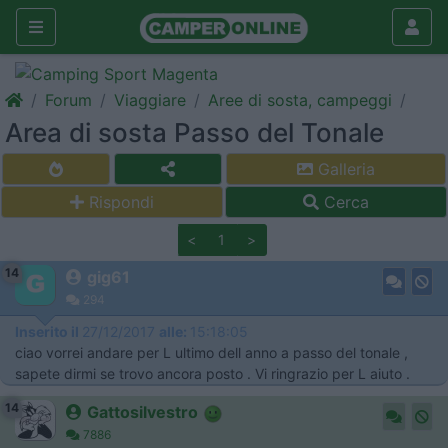
Forum
Viaggiare
Aree di sosta, campeggi
Area di sosta Passo del Tonale
Galleria
Rispondi
Cerca
<
1
>
14
gig61
294
Inserito il
27/12/2017
alle:
15:18:05
ciao vorrei andare per L ultimo dell anno a passo del tonale ,
sapete dirmi se trovo ancora posto . Vi ringrazio per L aiuto .
14
Gattosilvestro
7886