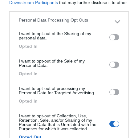
Downstream Participants
that may further disclose it to other
parecchi posti comunque.
third parties.
Grazie
Personal Data Processing Opt Outs
Please note that this website/app uses one or more Google
8
alpinalf
services and may gather and store information including but
I want to opt-out of the Sharing of my
432
not limited to your visit or usage behaviour. You may click to
personal data.
grant or deny consent to Google and its third-party tags to
Inserito il
29/12/2017
alle:
19:29:07
Opted In
use your data for below specified purposes in below Google
In risposta al messaggio di
consent section.
gig61
del
27/12/2017
alle
15:18:05
I want to opt-out of the Sale of my
Personal Data.
ciao vorrei andare per L ultimo dell anno a passo del tonale , sapete dirmi
se trovo ancora posto . Vi ringrazio per L aiuto .
Opted In
L' è immenso come piazzale, ma portati i caloriferi (1800 mt)
I want to opt-out of processing my
aperto ai 4 venti e oltre...Alpinalf
Personal Data for Targeted Advertising.
alpinalf
Opted In
erix83
I want to opt-out of Collection, Use,
-
Retention, Sale, and/or Sharing of my
Personal Data that Is Unrelated with the
Inserito il
29/12/2017
alle:
22:12:12
Purposes for which it was collected.
Confermo al Tonale credo che si trovi sempre posto sia.nel
Opted Out