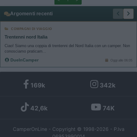
related to functionality of the website or app.
Argomenti recenti
I want to allow Google to enable storage
related to personalization.
COMPAGNI DI VIAGGIO
Trentenni nord Italia
I want to allow Google to enable storage
related to security, including authentication
Ciao! Siamo una coppia di trentenni del Nord Italia con un camper. Non
functionality and fraud prevention, and other
conosciamo praticam...
user protection.
DueInCamper
Oggi alle 06:05
169k
342k
42,6k
74K
CamperOnLine - Copyright © 1998-2026 - P.Iva
06953990014