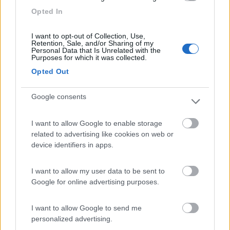
Inserito il
21/06/2006
alle:
16:17:42
Opted In
ma quest'anno saremo tutti in puglia? scusate la domanda un
pò imbarazzante sono un pò somara in geografia potete dirmi
I want to opt-out of Collection, Use,
dove si trova questo posto meraviglioso?
Retention, Sale, and/or Sharing of my
Personal Data that Is Unrelated with the
22
nanett0
Purposes for which it was collected.
3197
Opted Out
Inserito il
21/06/2006
alle:
16:23:10
Le foto sono della spiaggia di " Baia dei Turchi " che altro non è
Google consents
che......la spiaggia del punto sosta
http://www.agriturismofontanell...
I want to allow Google to enable storage
vicino Otranto.....quello con taaante cicale[:D] Saluti Giuseppe
related to advertising like cookies on web or
device identifiers in apps.
20
peste04
2220
I want to allow my user data to be sent to
Inserito il
21/06/2006
alle:
16:30:37
Google for online advertising purposes.
ma è un posto bellissimo ho letto che non c'è bisogno di
prenotare ma anche in agosto sarà così? purtroppo è l'unico
I want to allow Google to send me
mese che abbiamo. ciao giusy ps buone le cicale
personalized advertising.
22
nanett0