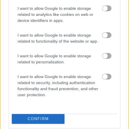
3197
I want to allow Google to enable storage
Inserito il
21/06/2006
alle:
17:26:41
related to analytics like cookies on web or
Ogni .....bel gioco....dura poco! Personalmente ad
device identifiers in apps.
Agosto....NON SONO MAI RIUSCITO AD ENTRARE[:(] Infatti...ci
vado il prossimo Weekend[:D]e lo troverò..... così
Saluti
I want to allow Google to enable storage
Giuseppe
related to functionality of the website or app.
Modificato da nanett0 il 21/06/2006 alle 17:32:26
Ghost2
I want to allow Google to enable storage
-
related to personalization.
Inserito il
28/06/2006
alle:
19:56:51
quote:
Originally posted by nanett0
I want to allow Google to enable storage
Ogni .....bel gioco....dura poco! Personalmente ad
related to security, including authentication
Agosto....NON SONO MAI RIUSCITO AD ENTRARE[:(] Infatti...ci
functionality and fraud prevention, and other
vado il prossimo Weekend[:D]e lo troverò..... così
Saluti
user protection.
Giuseppe >
> ciao giuseppe, l'hai trovato? io ci sono stato lunedi' e martedi
26 e 27, mi son preso 2 giorni per un giro nel salento fuori dal
CONFIRM
traffico domenicale ed e' stato un paradiso, approposito, per
chi ha il tomtom anticipo che le coordinate che si trovano in giro