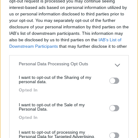
opt-out request is processed you may continue seeing
Inserito il
21/06/2006
alle:
15:53:06
interest-based ads based on personal information utilized by
Daaaaaaccordissimo con Bimba! Ti prego non perderti
us or personal information disclosed to third parties prior to
Fontanelle!!![:p] POTRESTI PENTIRTENE!!!!! Saluti Giuseppe
your opt-out. You may separately opt-out of the further
disclosure of your personal information by third parties on the
Modificato da nanett0 il 21/06/2006 alle 15:59:36
IAB’s list of downstream participants. This information may
also be disclosed by us to third parties on the
IAB’s List of
PROMO
fino al 25/08/26
Downstream Participants
that may further disclose it to other
third parties.
Personal Data Processing Opt Outs
Please note that this website/app uses one or more Google
services and may gather and store information including but
I want to opt-out of the Sharing of my
not limited to your visit or usage behaviour. You may click to
Area Sosta Camper Orobie
personal data.
grant or deny consent to Google and its third-party tags to
Ardesio
(BG)
Opted In
use your data for below specified purposes in below Google
Rassegna organistica della val Seriana
consent section.
I want to opt-out of the Sale of my
Personal Data.
Opted In
20
peste04
I want to opt-out of processing my
2220
Personal Data for Targeted Advertising.