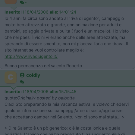
-
Inserito il
18/04/2006
alle:
14:01:24
Io 4 anni fa circa sono andato al "riva di ugento", campeggio
molto ben attrezzato e grande, con animazione per adulti e
bambini, spiaggia privata e pulita ( fuori è un macello). Ho visto
che nei paesi lì vicini vi erano anche delle aree attrezzate, ma,
sperando di essere smentito, non mi piaceva l'aria che tirava. Il
sito internet se vuoi controllare meglio è:
http://www.rivadiugento.it/
Buona permanenza nel salento Roberto
coldly
-
Inserito il
18/04/2006
alle:
15:15:45
quote:
Originally posted by balbotta
Ciao! Sto preparando la mia vacanza estiva, e volevo chiedervi
qualche informazione sui campeggi/aree di sosta/agriturismi
che accettano camper nel Salento. Non ci sono mai stata... >
> Dire Salento è un pò generico: c'è la costa ionica e quella
adriatica. L'amico che mi ha preceduto ti ha suggerito Riva di