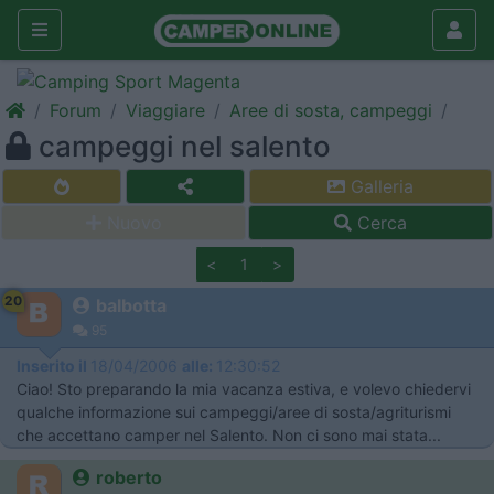
Forum
Viaggiare
Aree di sosta, campeggi
campeggi nel salento
Galleria
Nuovo
Cerca
<
1
>
20
balbotta
95
Inserito il
18/04/2006
alle:
12:30:52
Ciao! Sto preparando la mia vacanza estiva, e volevo chiedervi
qualche informazione sui campeggi/aree di sosta/agriturismi
che accettano camper nel Salento. Non ci sono mai stata...
roberto