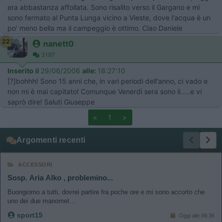
era abbastanza affollata. Sono risalito verso il Gargano e mi
sono fermato al Punta Lunga vicino a Vieste, dove l'acqua è un
po' meno bella ma il campeggio è ottimo. Ciao Daniele
22
nanett0
3197
Inserito il
29/06/2006
alle:
18:27:10
[?]bohhh! Sono 15 anni che, in vari periodi dell'anno, ci vado e
non mi è mai capitato! Comunque Venerdì sera sono li.....e vi
saprò dire! Saluti Giuseppe
<
1
>
Argomenti recenti
ACCESSORI
Sosp. Aria Alko , problemino...
Buongiorno a tutti, dovrei partire fra poche ore e mi sono accorto che
uno dei due manomet...
sport15
Oggi alle 06:36