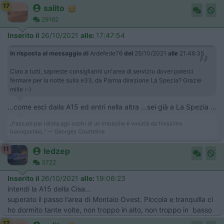
17
salito
29162
Inserito il
26/10/2021
alle:
17:47:54
In risposta al messaggio di
Ardefede76
del
25/10/2021
alle
21:46:35
Ciao a tutti, sapreste consigliarmi un'area di servizio dover poterci
fermare per la notte sulla e33, da Parma direzione La Spezia? Grazie
mille :-)
...come esci dalla A15 ed entri nella altra ...sei già a La Spezia ...
„Passare per idiota agli occhi di un imbecille è voluttà da finissimo
buongustaio.“ — Georges Courteline
11
ledzep
3722
Inserito il
26/10/2021
alle:
19:06:23
intendi la A15 della Cisa...
superato il passo l'area di Montaio Ovest. Piccola e tranquilla ci
ho dormito tante volte, non troppo in alto, non troppo in basso
17