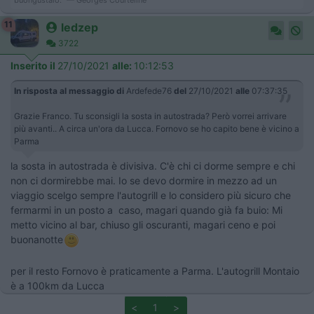
11
ledzep
3722
Inserito il
27/10/2021
alle:
10:12:53
In risposta al messaggio di
Ardefede76
del
27/10/2021
alle
07:37:35
Grazie Franco. Tu sconsigli la sosta in autostrada? Però vorrei arrivare
più avanti.. A circa un'ora da Lucca. Fornovo se ho capito bene è vicino a
Parma
la sosta in autostrada è divisiva. C'è chi ci dorme sempre e chi
non ci dormirebbe mai. Io se devo dormire in mezzo ad un
viaggio scelgo sempre l'autogrill e lo considero più sicuro che
fermarmi in un posto a caso, magari quando già fa buio: Mi
metto vicino al bar, chiuso gli oscuranti, magari ceno e poi
buonanotte
per il resto Fornovo è praticamente a Parma. L'autogrill Montaio
è a 100km da Lucca
<
1
>