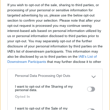
decidere di fare tutta una tirata
If you wish to opt-out of the sale, sharing to third parties, or
PROMO
fino al 02/11/26
processing of your personal or sensitive information for
targeted advertising by us, please use the below opt-out
section to confirm your selection. Please note that after your
opt-out request is processed you may continue seeing
interest-based ads based on personal information utilized by
us or personal information disclosed to third parties prior to
your opt-out. You may separately opt-out of the further
Family Wellness Resort Vidor
disclosure of your personal information by third parties on the
Pozza di Fassa
(TN)
IAB’s list of downstream participants. This information may
Happy & Active Camping - Short Stay
also be disclosed by us to third parties on the
IAB’s List of
Downstream Participants
that may further disclose it to other
third parties.
Personal Data Processing Opt Outs
15
Please note that this website/app uses one or more Google
FrancoMaffio
services and may gather and store information including but
544
I want to opt-out of the Sharing of my
not limited to your visit or usage behaviour. You may click to
personal data.
Inserito il
26/10/2021
alle:
22:45:19
grant or deny consent to Google and its third-party tags to
Opted In
Ti consiglio di uscire a Fornovo ed in 3 minuti sei nel parcheggio
use your data for below specified purposes in below Google
che ho segnalato nel portolano.
consent section.
3 minuti persi ad uscire e 3 minuti ad entrare, ma dormi molto
I want to opt-out of the Sale of my