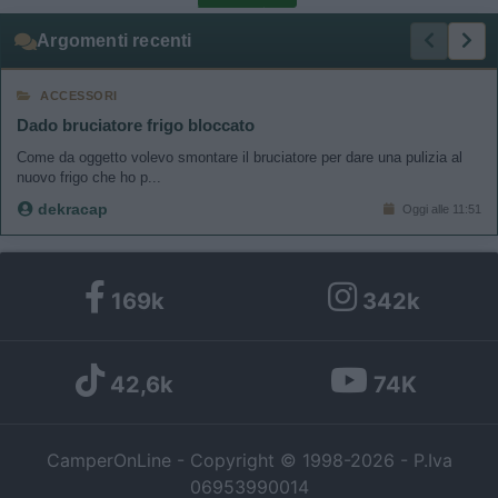
Argomenti recenti
ACCESSORI
Dado bruciatore frigo bloccato
Come da oggetto volevo smontare il bruciatore per dare una pulizia al
nuovo frigo che ho p...
dekracap
Oggi alle 11:51
169k
342k
42,6k
74K
CamperOnLine - Copyright © 1998-2026 - P.Iva
06953990014