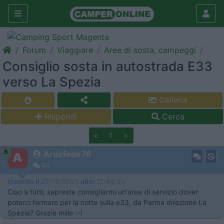
Forum
Viaggiare
Aree di sosta, campeggi
Consiglio sosta in autostrada E33
verso La Spezia
Galleria
Rispondi
Cerca
<
1
>
6
Ardefede76
44
Inserito il
25/10/2021
alle:
21:46:35
Ciao a tutti, sapreste consigliarmi un'area di servizio dover
poterci fermare per la notte sulla e33, da Parma direzione La
Spezia? Grazie mille :-)