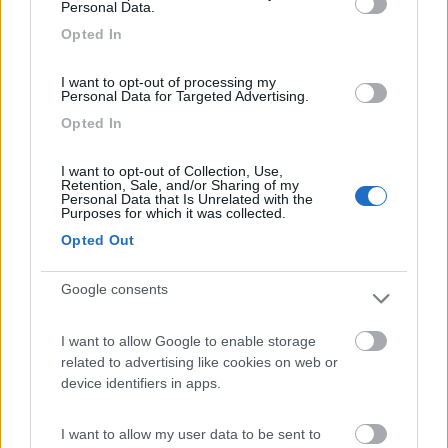
Personal Data.
più tranquillo, al fresco ma non troppo come invece se ti fermi in
alto.
Opted In
Io evito sempre di dormire in autostrada, rumore e rischio
maggiore non mi kasciano tranquillo.
I want to opt-out of processing my
Ciao Franco
Personal Data for Targeted Advertising.
17
Opted In
salito
29162
I want to opt-out of Collection, Use,
Inserito il
27/10/2021
alle:
06:45:23
Retention, Sale, and/or Sharing of my
Personal Data that Is Unrelated with the
Purposes for which it was collected.
In risposta al messaggio di
Ardefede76
del
26/10/2021
alle
22:18:08
Opted Out
Grazie a tutti! Scusate, sulla mappa è indicata come e33 e pensavo di
aiutare dando questa indicazione! In effetti la metà sarà Lucca, non La
Spezia, e partendo di sera vorrei potermi fermare e arrivare con calma
Google consents
l'indomani. Farò quindi come suggerito da ledzep e faremo sosta a
Montaio. Salvo poi decidere di fare tutta una tirata
I want to allow Google to enable storage
Ho visto anche io che anche su altre autostrade c'è anche l
related to advertising like cookies on web or
indicazione numerica anticipata dalla lettera E .Che viene usata
device identifiers in apps.
solo sulle mappe .
Ma se tu ascolti alla radio ( o leggi in internet ) le notizie sul
I want to allow my user data to be sent to
traffico tipo "onda Verde" ""Isoradio"" sentirai sempre dire