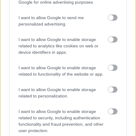
Google for online advertising purposes.
""sulla A 1"''sulla A22""sulla A...""
se aspetti notizie sulla E33 ( non avrai nessun avviso di
problemi ) ti ritrovi sulla stessa in un marasma di scambi di
I want to allow Google to send me
carreggiate lavori in corso che non avevi notizia ,ma se presti
personalized advertising.
attenzione al nome A15 sai cosa avrai sul percorso ( fatta la
settimana scorsa nella direzione dalla A12 alla A1 ) Della serie ""
I want to allow Google to enable storage
uomo avvisato ..."""
related to analytics like cookies on web or
device identifiers in apps.
„Passare per idiota agli occhi di un imbecille è voluttà da finissimo
buongustaio.“ — Georges Courteline
I want to allow Google to enable storage
related to functionality of the website or app.
6
Ardefede76
44
I want to allow Google to enable storage
Inserito il
27/10/2021
alle:
07:37:35
related to personalization.
In risposta al messaggio di
FrancoMaffio
del
26/10/2021
alle
22:45:19
I want to allow Google to enable storage
Ti consiglio di uscire a Fornovo ed in 3 minuti sei nel parcheggio che ho
related to security, including authentication
segnalato nel portolano. 3 minuti persi ad uscire e 3 minuti ad entrare, ma
functionality and fraud prevention, and other
dormi molto più tranquillo, al fresco ma non troppo come invece se ti
user protection.
fermi in alto. Io evito sempre di dormire in autostrada, rumore e rischio