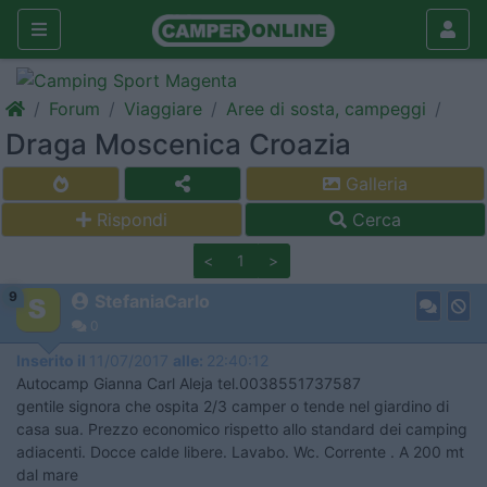
Forum
Viaggiare
Aree di sosta, campeggi
Draga Moscenica Croazia
Galleria
Rispondi
Cerca
<
1
>
9
StefaniaCarlo
0
Inserito il
11/07/2017
alle:
22:40:12
Autocamp Gianna Carl Aleja tel.0038551737587
gentile signora che ospita 2/3 camper o tende nel giardino di
casa sua. Prezzo economico rispetto allo standard dei camping
adiacenti. Docce calde libere. Lavabo. Wc. Corrente . A 200 mt
dal mare