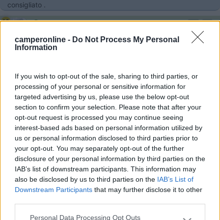
consigliato .
16
alesanguin
232
camperonline -
Do Not Process My Personal
Information
Inserito il
12/07/2017
alle:
13:52:14
In risposta al messaggio di
StefaniaCarlo
del
11/07/2017
alle
22:40:12
If you wish to opt-out of the sale, sharing to third parties, or
Autocamp Gianna Carl Aleja tel.0038551737587 gentile signora che
processing of your personal or sensitive information for
ospita 2/3 camper o tende nel giardino di casa sua. Prezzo economico
targeted advertising by us, please use the below opt-out
rispetto allo standard dei camping adiacenti. Docce calde libere. Lavabo.
section to confirm your selection. Please note that after your
Wc. Corrente . A 200 mt dal mare consigliato .
opt-out request is processed you may continue seeing
interest-based ads based on personal information utilized by
Ciao, grazie della segnalazione.
us or personal information disclosed to third parties prior to
Denis
your opt-out. You may separately opt-out of the further
17
robert66
disclosure of your personal information by third parties on the
876
IAB’s list of downstream participants. This information may
also be disclosed by us to third parties on the
IAB’s List of
Inserito il
12/07/2017
alle:
16:57:00
Downstream Participants
that may further disclose it to other
Sono stato questo fine settimana in quella località e in 2 camper
third parties.
abbiamo sostato presso un autocamp privato ma non quello
che dici tu. Era la seconda volta e ci siamo trovati bene peccato
Personal Data Processing Opt Outs