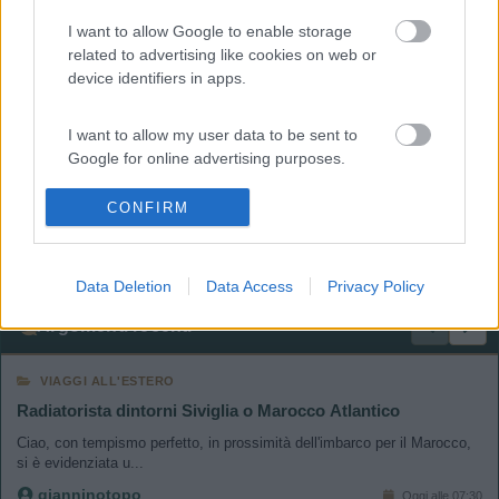
I want to allow Google to enable storage
related to advertising like cookies on web or
device identifiers in apps.
Area Sosta Camper Orobie
Ardesio
(BG)
I want to allow my user data to be sent to
Google for online advertising purposes.
Ardesio in scatola
CONFIRM
I want to allow Google to send me
personalized advertising.
<
1
>
Data Deletion
Data Access
Privacy Policy
I want to allow Google to enable storage
related to analytics like cookies on web or
Argomenti recenti
device identifiers in apps.
VIAGGI ALL'ESTERO
I want to allow Google to enable storage
Radiatorista dintorni Siviglia o Marocco Atlantico
related to functionality of the website or app.
Ciao, con tempismo perfetto, in prossimità dell'imbarco per il Marocco,
si è evidenziata u...
I want to allow Google to enable storage
gianninotopo
Oggi alle 07:30