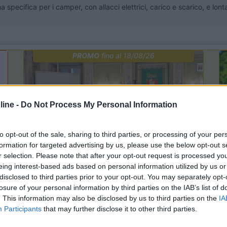
a specifica per i camper, con allacci elettrici, carico e scarico, e lo
PROMO
fino al 18/08/26
ine -
Do Not Process My Personal Information
to opt-out of the sale, sharing to third parties, or processing of your per
formation for targeted advertising by us, please use the below opt-out s
r selection. Please note that after your opt-out request is processed y
eing interest-based ads based on personal information utilized by us or
Lombardia
disclosed to third parties prior to your opt-out. You may separately opt-
Area Sosta Camper Orobie
losure of your personal information by third parties on the IAB’s list of
Ardesio
(BG)
. This information may also be disclosed by us to third parties on the
IA
Participants
that may further disclose it to other third parties.
Sacrae Scenae - Ardesio film festival
R