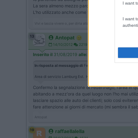
I want t
La sera almeno mezzo parcheggio (comunque grand
L'ho utilizzato anche come tappa per il rientro.
I want t
Vivi e lascia vivere o, per dirla alla bolognese, Brisa Strazér i Mar
authenti
13
Antopat
14/10/2012
2219
Inserito il
31/08/2019
alle:
18:52:16
In risposta al messaggio di
Federthago
del
29/08/2019
alle
Area di servizio Lamburg Est. Ho guardato su maps, si vede b
Confermo la segnalazione di Federthago, l'area in qu
abitando a mezz'ora da quel luogo non l'ho mai util
lasciare spazio alle auto dei clienti; solo così ev
fare attenzione ai giorni di mercato (mi sembra il sa
Antopat
19
raffaellalella