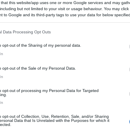
 that this website/app uses one or more Google services and may gath
including but not limited to your visit or usage behaviour. You may click 
 to Google and its third-party tags to use your data for below specifi
ogle consent section.
l Data Processing Opt Outs
o opt-out of the Sharing of my personal data.
In
o opt-out of the Sale of my Personal Data.
In
2:31
to opt-out of processing my Personal Data for Targeted
ing.
una area sosta o anche un area di servizio sull' autostrada del brennero per 
In
a in prossimità del confine hai due possibilità:
o opt-out of Collection, Use, Retention, Sale, and/or Sharing
ersonal Data that Is Unrelated with the Purposes for which it
entra senza passare da un casello, seguendo le indicazioni per campe
lected.
epass; costo, vado a memoria, 10€ corrente compresa;