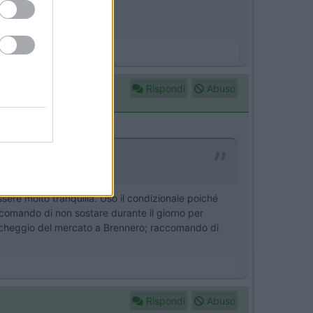
Rispondi
Abuso
ere molto tranquilla. Uso il condizionale poiché
ccomando di non sostare durante il giorno per
parcheggio del mercato a Brennero; raccomando di
Rispondi
Abuso