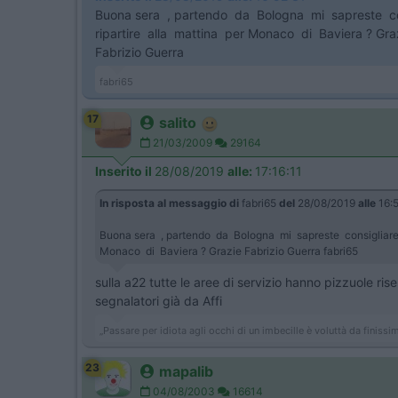
Buona sera , partendo da Bologna mi sapreste con
ripartire alla mattina per Monaco di Baviera ? Gra
Fabrizio Guerra
fabri65
17
salito
21/03/2009
29164
Inserito il
28/08/2019
alle:
17:16:11
In risposta al messaggio di
fabri65
del
28/08/2019
alle
16:5
Buona sera , partendo da Bologna mi sapreste consigliare 
Monaco di Baviera ? Grazie Fabrizio Guerra fabri65
sulla a22 tutte le aree di servizio hanno pizzuole ri
segnalatori già da Affi
„Passare per idiota agli occhi di un imbecille è voluttà da finis
23
mapalib
04/08/2003
16614