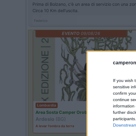
Prima di Bolzano, c'è un area di servizio con una zon
Circa 10 Km dell'uscita.
Federico
EVENTO
09/08/26
camperonl
If you wish 
sensitive in
confirm you
continue se
Lombardia
information 
Area Sosta Camper Orobie
further disc
Ardesio
(BG)
participants
Downstream 
A levar l'ombra da terra