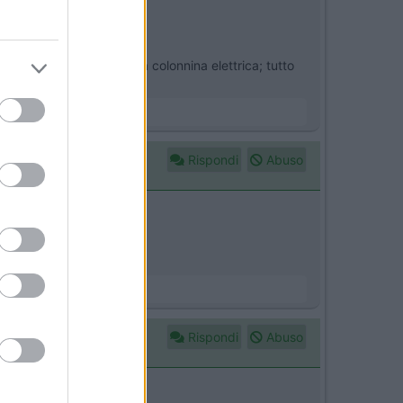
 4 posti allacciabili alla colonnina elettrica; tutto
Rispondi
Abuso
Rispondi
Abuso
tostradale.