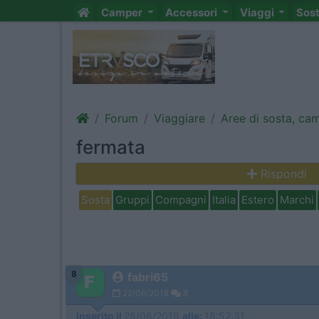
Camper
Accessori
Viaggi
Sos
Forum
Viaggiare
Aree di sosta, ca
fermata
Rispondi
Sosta
Gruppi
Compagni
Italia
Estero
Marchi
8
fabri65
22/06/2018
8
Inserito il
28/08/2019
alle:
16:52:31