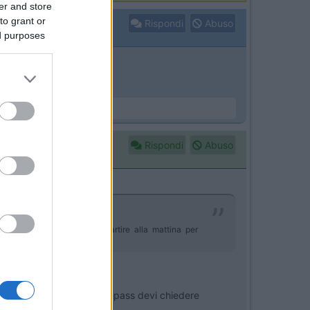
er and store
to grant or
Rispondi
Abuso
ed purposes
Rispondi
Abuso
fermarsi alla notte per ripartire alla mattina per
r e caravan; se hai il Telepass devi chiedere