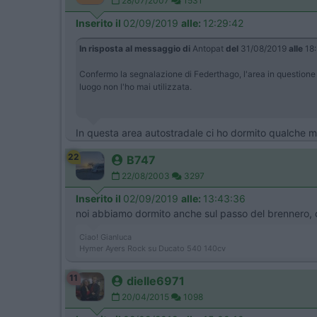
28/07/2007
1531
Inserito il
02/09/2019
alle:
12:29:42
In risposta al messaggio di
Antopat
del
31/08/2019
alle
18:
Confermo la segnalazione di Federthago, l'area in questione
luogo non l'ho mai utilizzata.
In questa area autostradale ci ho dormito qualche mes
22
B747
22/08/2003
3297
Inserito il
02/09/2019
alle:
13:43:36
noi abbiamo dormito anche sul passo del brennero, c'è
Ciao! Gianluca
Hymer Ayers Rock su Ducato 540 140cv
11
dielle6971
20/04/2015
1098