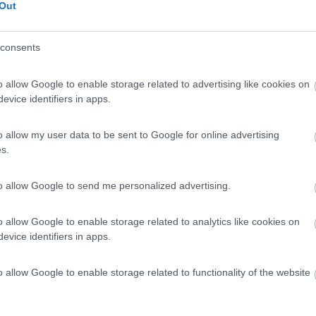
Out
consents
a sinistra un parcheggio a spina di pesce, adatto ai camper, con i primi
o allow Google to enable storage related to advertising like cookies on
evice identifiers in apps.
o allow my user data to be sent to Google for online advertising
s.
to allow Google to send me personalized advertising.
 posti camper (5/6), lontani dai parcheggi auto e camion.
o allow Google to enable storage related to analytics like cookies on
evice identifiers in apps.
o allow Google to enable storage related to functionality of the website
 sostato a Vipiteno nel parcheggio dell'EuroSpar, vicino al casello au