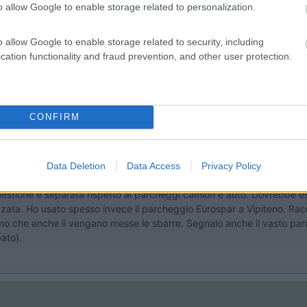
o allow Google to enable storage related to personalization.
e) è pieno di camper.
o allow Google to enable storage related to security, including
on!
cation functionality and fraud prevention, and other user protection.
CONFIRM
13:45:58
Data Deletion
Data Access
Privacy Policy
enissimo l'area con i posti camper (5/6), lontani dai parcheggi auto e camion.
estione è separata rispetto ai parcheggi camion e auto. Dovrebbe ess
izzata. Ho usato spesso invece il parcheggio Eurospar a Vipiteno. Ra
iteremo che anche lì vengano messe le sbarre. Segnalo anche il vasto 
bato).