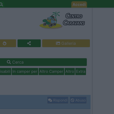
Accedi
Galleria
Cerca
isabili
In camper per
Altro Camper
Altro
Extra
Rispondi
Abuso