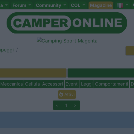
ta
Forum
Community
COL
Magazine
mpeggi
Meccanica
Cellula
Accessori
Eventi
Leggi
Comportamenti
D
Attivi
<
1
>