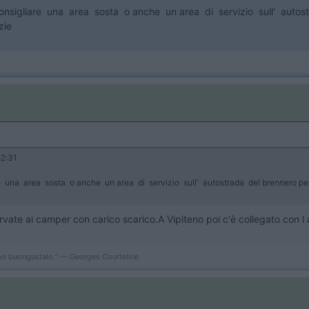
sigliare una area sosta o anche un area di servizio sull' autost
zie
2:31
una area sosta o anche un area di servizio sull' autostrada del brennero per 
servate ai camper con carico scarico.A Vipiteno poi c'è collegato con l
simo buongustaio.“ — Georges Courteline