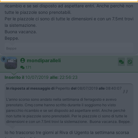
ricambio e se sei disposto ad aspettare entri. Anche perchè non
tutte le piazzole sono prenotabili.
Per le piazzole ci sono di tutte le dimensioni e con un 7.5mt trovi
la sistemazione.
Buona vacanza.
Beppe.
Beppe
9
mondiparalleli
171
Inserito il
10/07/2019
alle:
22:56:23
In risposta al messaggio di
Peperito
del
08/07/2019
alle
08:40:07
L'anno scorso sono andato nella settimana di ferragosto e avevo
prenotato. Cmq come hanno scritto durante il soggiorno ho visto
parecchio ricambio e se sei disposto ad aspettare entri. Anche perchè
non tutte le piazzole sono prenotabili. Per le piazzole ci sono di tutte le
dimensioni e con un 7.5mt trovi la sistemazione. Buona vacanza. Beppe.
Io ho trascorso tre giorni al Riva di Ugento la settimana scorsa