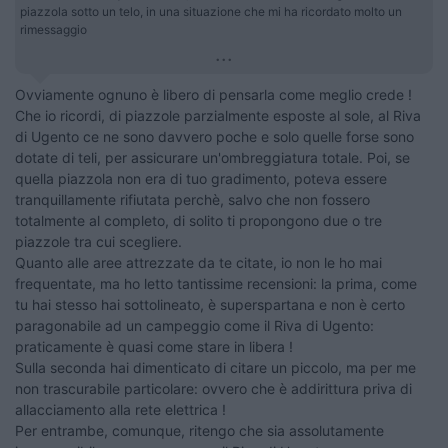
piazzola sotto un telo, in una situazione che mi ha ricordato molto un
rimessaggio
...
Ovviamente ognuno è libero di pensarla come meglio crede !
Che io ricordi, di piazzole parzialmente esposte al sole, al Riva
di Ugento ce ne sono davvero poche e solo quelle forse sono
dotate di teli, per assicurare un'ombreggiatura totale. Poi, se
quella piazzola non era di tuo gradimento, poteva essere
tranquillamente rifiutata perchè, salvo che non fossero
totalmente al completo, di solito ti propongono due o tre
piazzole tra cui scegliere.
Quanto alle aree attrezzate da te citate, io non le ho mai
frequentate, ma ho letto tantissime recensioni: la prima, come
tu hai stesso hai sottolineato, è superspartana e non è certo
paragonabile ad un campeggio come il Riva di Ugento:
praticamente è quasi come stare in libera !
Sulla seconda hai dimenticato di citare un piccolo, ma per me
non trascurabile particolare: ovvero che è addirittura priva di
allacciamento alla rete elettrica !
Per entrambe, comunque, ritengo che sia assolutamente