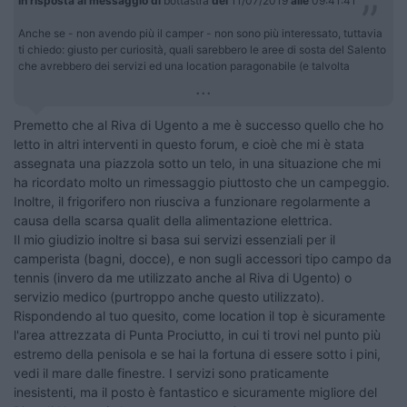
In risposta al messaggio di
bottastra
del
11/07/2019
alle
09:41:41
Anche se - non avendo più il camper - non sono più interessato, tuttavia
ti chiedo: giusto per curiosità, quali sarebbero le aree di sosta del Salento
che avrebbero dei servizi ed una location paragonabile (e talvolta
...
Premetto che al Riva di Ugento a me è successo quello che ho
letto in altri interventi in questo forum, e cioè che mi è stata
assegnata una piazzola sotto un telo, in una situazione che mi
ha ricordato molto un rimessaggio piuttosto che un campeggio.
Inoltre, il frigorifero non riusciva a funzionare regolarmente a
causa della scarsa qualit della alimentazione elettrica.
Il mio giudizio inoltre si basa sui servizi essenziali per il
camperista (bagni, docce), e non sugli accessori tipo campo da
tennis (invero da me utilizzato anche al Riva di Ugento) o
servizio medico (purtroppo anche questo utilizzato).
Rispondendo al tuo quesito, come location il top è sicuramente
l'area attrezzata di Punta Prociutto, in cui ti trovi nel punto più
estremo della penisola e se hai la fortuna di essere sotto i pini,
vedi il mare dalle finestre. I servizi sono praticamente
inesistenti, ma il posto è fantastico e sicuramente migliore del