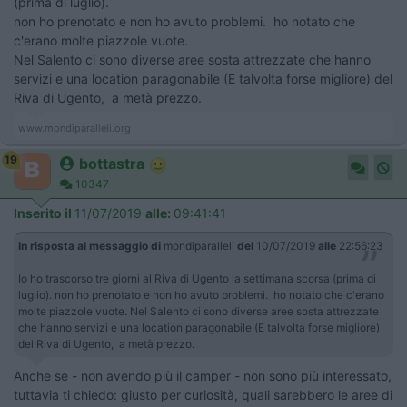
(prima di luglio).
non ho prenotato e non ho avuto problemi. ho notato che
c'erano molte piazzole vuote.
Nel Salento ci sono diverse aree sosta attrezzate che hanno
servizi e una location paragonabile (E talvolta forse migliore) del
Riva di Ugento, a metà prezzo.
www.mondiparalleli.org
19
bottastra
10347
Inserito il
11/07/2019
alle:
09:41:41
In risposta al messaggio di
mondiparalleli
del
10/07/2019
alle
22:56:23
Io ho trascorso tre giorni al Riva di Ugento la settimana scorsa (prima di
luglio). non ho prenotato e non ho avuto problemi. ho notato che c'erano
molte piazzole vuote. Nel Salento ci sono diverse aree sosta attrezzate
che hanno servizi e una location paragonabile (E talvolta forse migliore)
del Riva di Ugento, a metà prezzo.
Anche se - non avendo più il camper - non sono più interessato,
tuttavia ti chiedo: giusto per curiosità, quali sarebbero le aree di