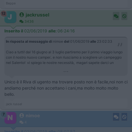
Beppe
12
jackrussel
3436
Inserito il
02/06/2019
alle:
06:24:16
In risposta al messaggio di
nimoe
del
01/06/2019
alle
23:02:33
Ciao a tutti! dal 16 giugno al 3 luglio partiremo per il primo viaggio lungo
con il nostro nuovo camper.. e non riusciamo a scegliere un campeggio
nel Salento! vi spiego le nostre necessità, magari sapete darci un
...
Unico è il Riva di ugento ma trovare posto non è facile,noi non ci
andiamo perché non accettano i cani,ma molto molto molto
bello.
jack russel
7
nimoe
4
Inserito il
02/06/2019
alle:
08:07:57