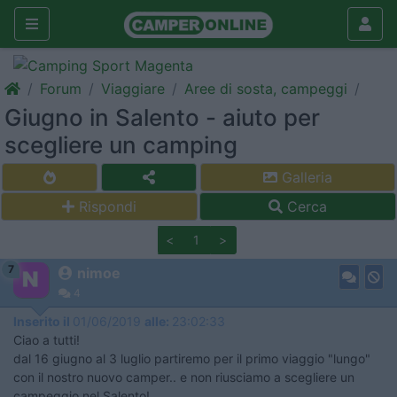
Forum
Viaggiare
Aree di sosta, campeggi
Giugno in Salento - aiuto per
scegliere un camping
Galleria
Rispondi
Cerca
<
1
>
7
nimoe
4
Inserito il
01/06/2019
alle:
23:02:33
Ciao a tutti!
dal 16 giugno al 3 luglio partiremo per il primo viaggio "lungo"
con il nostro nuovo camper.. e non riusciamo a scegliere un
campeggio nel Salento!