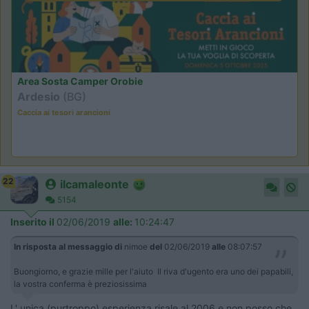
Area Sosta Camper Orobie
Ardesio
(BG)
Caccia ai tesori arancioni
22
ilcamaleonte
5154
Inserito il
02/06/2019
alle:
10:24:47
In risposta al messaggio di
nimoe
del
02/06/2019
alle
08:07:57
Buongiorno, e grazie mille per l'aiuto Il riva d'ugento era uno dei papabili,
la vostra conferma è preziosissima
L' unica (purtroppo) esperienza risale al 2006 e non posso che