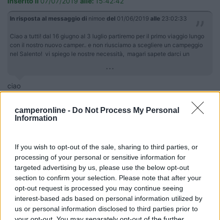
Inserito il
07/07/2019
alle:
15:42:42
In risposta al messaggio di
nimoe
del
01/06/2019
alle
23:02:33
Ciao a tutti! dal 16 giugno al 3 luglio partiremo per il primo viaggio lungo
con il nostro nuovo camper.. e non riusciamo a scegliere un campeggio
nel Salento! vi spiego le nostre necessità, magari sapete darci un
...
ciao
pensiamo pure noi di passare le vacanze al Riva di Ugento,
partiamo fra un paio di settimane, non abbiamo prenotato e
camperonline -
Do Not Process My Personal
abbiamo un camper da 7.5 mt possiamo trovare posto secondo
Information
te? Vi siete trovati bene?
grazie mille
If you wish to opt-out of the sale, sharing to third parties, or
processing of your personal or sensitive information for
7
nimoe
targeted advertising by us, please use the below opt-out
4
section to confirm your selection. Please note that after your
opt-out request is processed you may continue seeing
Inserito il
07/07/2019
alle:
15:49:50
interest-based ads based on personal information utilized by
In risposta al messaggio di
crisbat
del
07/07/2019
alle
15:42:42
us or personal information disclosed to third parties prior to
your opt-out. You may separately opt-out of the further