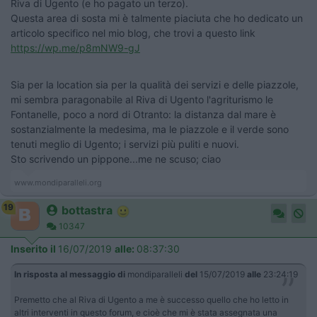
Riva di Ugento (e ho pagato un terzo).
Questa area di sosta mi è talmente piaciuta che ho dedicato un
articolo specifico nel mio blog, che trovi a questo link
https://wp.me/p8mNW9-gJ
Sia per la location sia per la qualità dei servizi e delle piazzole,
mi sembra paragonabile al Riva di Ugento l'agriturismo le
Fontanelle, poco a nord di Otranto: la distanza dal mare è
sostanzialmente la medesima, ma le piazzole e il verde sono
tenuti meglio di Ugento; i servizi più puliti e nuovi.
Sto scrivendo un pippone...me ne scuso; ciao
www.mondiparalleli.org
19
bottastra
10347
Inserito il
16/07/2019
alle:
08:37:30
In risposta al messaggio di
mondiparalleli
del
15/07/2019
alle
23:24:19
Premetto che al Riva di Ugento a me è successo quello che ho letto in
altri interventi in questo forum, e cioè che mi è stata assegnata una