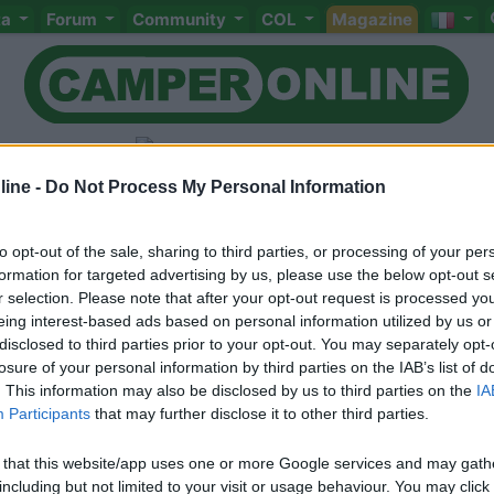
ta
Forum
Community
COL
Magazine
mpeggi
ine -
Do Not Process My Personal Information
to opt-out of the sale, sharing to third parties, or processing of your per
formation for targeted advertising by us, please use the below opt-out s
r selection. Please note that after your opt-out request is processed y
Meccanica
Cellula
Accessori
Eventi
Leggi
Comportamenti
D
eing interest-based ads based on personal information utilized by us or
disclosed to third parties prior to your opt-out. You may separately opt-
Attivi
losure of your personal information by third parties on the IAB’s list of
<
1
>
. This information may also be disclosed by us to third parties on the
IA
Participants
that may further disclose it to other third parties.
 that this website/app uses one or more Google services and may gath
including but not limited to your visit or usage behaviour. You may click 