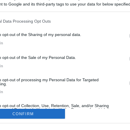
 to Google and its third-party tags to use your data for below specifi
to??? Mi sapete dire in che condizioni è?? Ho sentito dire che stavano
ogle consent section.
l Data Processing Opt Outs
<
1
>
Meccanica
Cellula
Accessori
Eventi
Leggi
Comportamenti
D
o opt-out of the Sharing of my personal data.
Attivi
In
o opt-out of the Sale of my Personal Data.
In
AGGI ALL'ESTERO
MECCANICA
Radiatorista dintorni Siviglia o Marocco Atlantico
to opt-out of processing my Personal Data for Targeted
ing.
on tempismo perfetto, in
Ciao, ho un camper ducato nuovo c
In
ità dell'imbarco per il Marocco, si
circa 3000km, 140CV 2.2, cambio
nziata u...
manuale abbiamo verif...
o opt-out of Collection, Use, Retention, Sale, and/or Sharing
ninotopo
Oggi alle 07:30
sicce
Ieri al
ersonal Data that Is Unrelated with the Purposes for which it
lected.
CONFIRM
Out