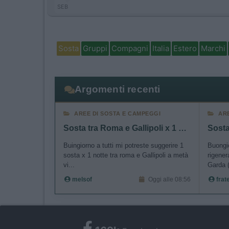
SEB
Sosta
Gruppi
Compagni
Italia
Estero
Marchi
Argomenti recenti
AREE DI SOSTA E CAMPEGGI
AR
Sosta tra Roma e Gallipoli x 1 notte
Buingiorno a tutti mi potreste suggerire 1
Buongio
sosta x 1 notte tra roma e Gallipoli a metà
rigener
vi...
Garda (
melsof
Oggi alle 08:56
frat