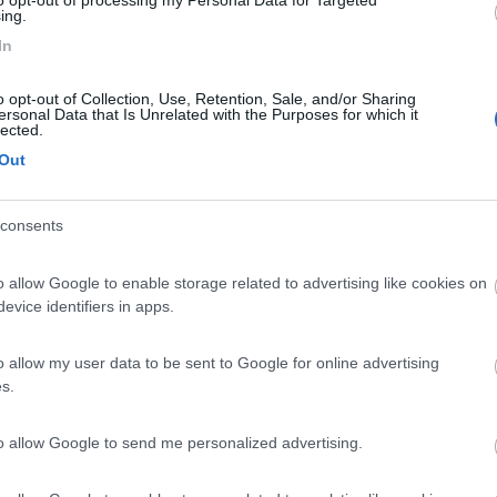
to opt-out of processing my Personal Data for Targeted
ing.
In
o opt-out of Collection, Use, Retention, Sale, and/or Sharing
ersonal Data that Is Unrelated with the Purposes for which it
vera Zoldo BL vicino alle piste 46.401553, 12.102713; Camping Civet
lected.
. 46.412625, 12.016136.
Out
 Pecol, 2, 32020 Falcade BL vicino alle piste 46.348048, 11.861751; 
abba BL vicino alle piste 46.497224, 11.877945.
consents
o allow Google to enable storage related to advertising like cookies on
dere non per viaggiare"
evice identifiers in apps.
PROMO
fino al 25/08/26
o allow my user data to be sent to Google for online advertising
s.
to allow Google to send me personalized advertising.