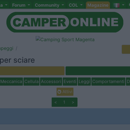
ta
Forum
Community
COL
Magazine
mpeggi
per sciare
Meccanica
Cellula
Accessori
Eventi
Leggi
Comportamenti
D
Attivi
<
1
>