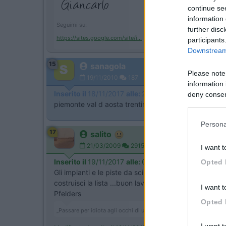
continue se
information 
Seguimi su:
further disc
https://sites.google.com/site/i...
participants
Downstream 
15
sanagola
Please note
19/11/2010
187
information 
Inserito il
18/11/2017
alle:
23:17:47
deny consent
piemonte val d aosta trentino veneto non fà differe
in below Go
Persona
17
salito
21/03/2009
29159
I want t
Inserito il
19/11/2017
alle:
07:54:05
Opted 
Gli impianti e le piste da sci nel nord Italia sono innu
costruisci la lista ...buon lavoro
I want t
Pfelders
Opted 
„Passare per idiota agli occhi di un imbecille è voluttà da finis