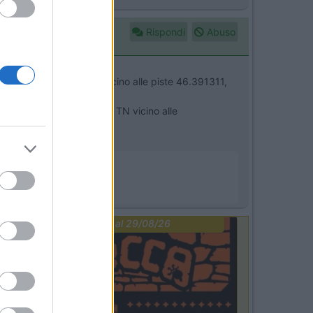
Rispondi
Abuso
ta Pecol di Zoldo BL vicino alle piste 46.391311,
Parcheggio Passo Valles TN vicino alle
PROMO
fino al 29/08/26