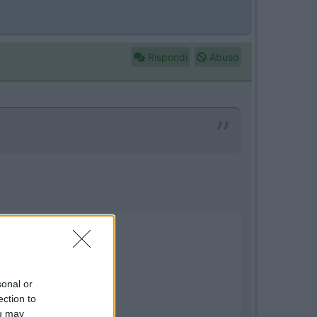
Rispondi
Abuso
sonal or
ection to
ou may