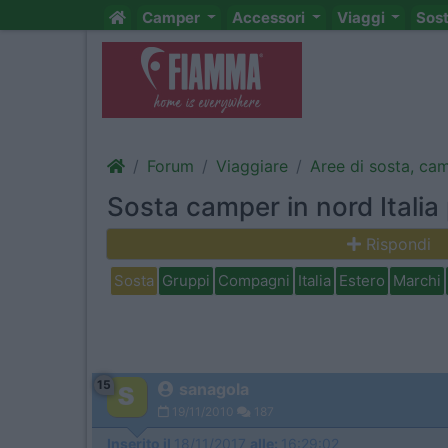
Camper
Accessori
Viaggi
Sos
Forum
Viaggiare
Aree di sosta, ca
Sosta camper in nord Italia 
Rispondi
Sosta
Gruppi
Compagni
Italia
Estero
Marchi
15
sanagola
19/11/2010
187
Inserito il
18/11/2017
alle:
16:29:02