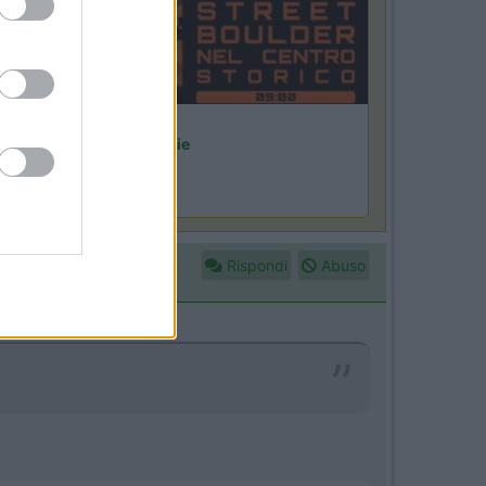
Lombardia
Area Sosta Camper Orobie
Ardesio
(BG)
rdesio si blocca
Rispondi
Abuso