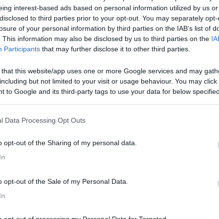
eing interest-based ads based on personal information utilized by us or
disclosed to third parties prior to your opt-out. You may separately opt-
losure of your personal information by third parties on the IAB’s list of
. This information may also be disclosed by us to third parties on the
IA
Participants
that may further disclose it to other third parties.
 that this website/app uses one or more Google services and may gath
including but not limited to your visit or usage behaviour. You may click 
 to Google and its third-party tags to use your data for below specifi
nza
ogle consent section.
l Data Processing Opt Outs
o opt-out of the Sharing of my personal data.
In
merevoli ...intanto che aspetti potresti iniziare tu...dare avere è tutto u
o opt-out of the Sale of my Personal Data.
In
simo buongustaio.“ — Georges Courteline