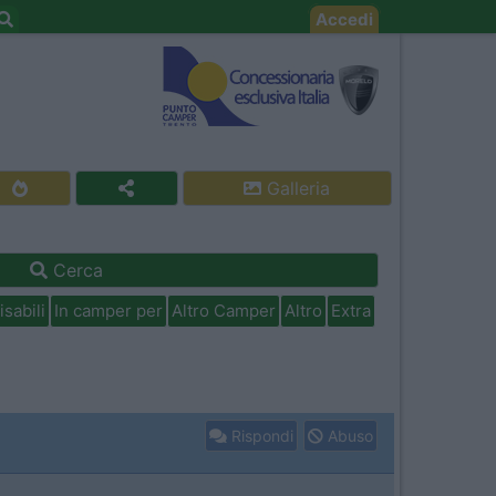
Accedi
Galleria
Cerca
isabili
In camper per
Altro Camper
Altro
Extra
Rispondi
Abuso