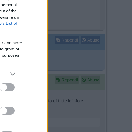
 personal
out of the
 downstream
B’s List of
Rispondi
Abuso
er and store
to grant or
ed purposes
Rispondi
Abuso
n piacere...fai una raccolta di tutte le info e