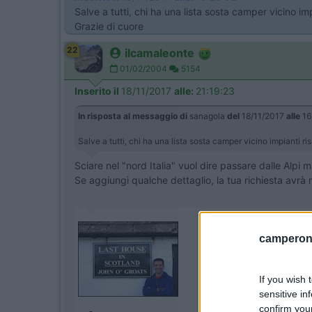
Salve a tutti, chi ha una lista sosta camper vicino impi
Grazie di cuore
22
ilcamaleonte
01/02/2004
5154
Inserito il
18/11/2017
alle:
21:19:23
In risposta al messaggio di
sanagola
del
18/11/2017
alle
16
Salve a tutti, chi ha una lista sosta camper vicino impianti ri
Sciare nel "nord Italia" vuol dire passare dalle Alpi m
Se aggiungi qualche dettaglio, la tua richiesta avrà 
camperonl
If you wish 
sensitive in
confirm you