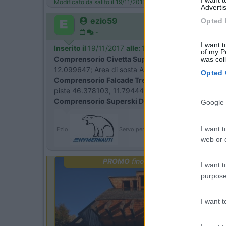
I want 
Modificato da salito il 19/11/2017 alle 07:59:57
Advertis
ezio59
Opted 
-
I want t
Inserito il
19/11/2017
alle:
14:21:57
of my P
Comprensorio Civetta Superski
: Campeggio Palafa
was col
12.099647; Area di sosta Alleghe BL navetta 5 min
Opted 
Comprensorio Falcade Tre Valli
: Camping Eden Via
piste 46.378103, 11.794441;
Comprensorio Superski Dolomiti
Area di sosta Ar
Google 
I want t
Ezio
Servo per Amikeco by IPA "Viaggio per ve
web or d
PROMO
fino al 07/08/26
I want t
purpose
I want 