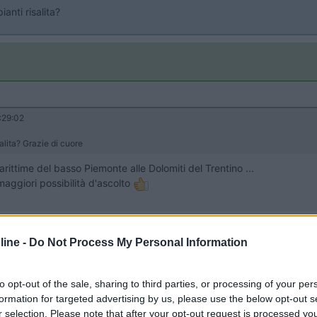
anti risalita?
:29:02
salita? Grazie di cuore
arittime del basso Piemonte alle Dolomiti del Trentino ...
maggiori possibilità d'ascolto
ine -
Do Not Process My Personal Information
to opt-out of the sale, sharing to third parties, or processing of your per
formation for targeted advertising by us, please use the below opt-out s
r selection. Please note that after your opt-out request is processed y