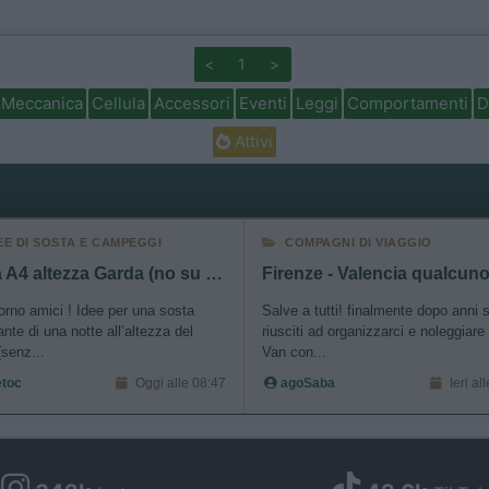
<
1
>
Meccanica
Cellula
Accessori
Eventi
Leggi
Comportamenti
D
Attivi
EE DI SOSTA E CAMPEGGI
COMPAGNI DI VIAGGIO
Sosta A4 altezza Garda (no su lago)
rno amici ! Idee per una sosta
Salve a tutti! finalmente dopo anni
ante di una notte all’altezza del
riusciti ad organizzarci e noleggiare
senz...
Van con...
etoc
Oggi alle 08:47
agoSaba
Ieri al