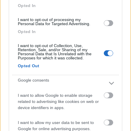
Igoumenitsa, fai Lefkada, Cefalonia,Zacinto e sbarchi a Killini
Opted In
per riprendere il traghetto a Patrasso con la stessa linea con cui
sei arrivato/a
I want to opt-out of processing my
L'ho fatto anni fa.
Personal Data for Targeted Advertising.
pino
Opted In
_______________________________________
Modificato da odysseus il 25/02/2017 alle 09:32:58
I want to opt-out of Collection, Use,
Retention, Sale, and/or Sharing of my
alexia76
Personal Data that Is Unrelated with the
-
Purposes for which it was collected.
Opted Out
Inserito il
25/02/2017
alle:
09:38:32
Grazie per le info ma noi non cerchiamo il turismo itinerante... ci
piace mare, spiaggia e il vento per il kite. In quei posti da voi
Google consents
elencati (a parte lefkada dove siamo gia' stati ed il problema
sono le sbarre anticamper ed il dover stare lungo le strade
I want to allow Google to enable storage
sempre in sosta) non trovo info adeguate a questo sport che
related to advertising like cookies on web or
non ovunque e' permesso o si puo' praticare in sicurezza.
device identifiers in apps.
16
campersempre
5538
I want to allow my user data to be sent to
Google for online advertising purposes.
Inserito il
25/02/2017
alle:
14:04:55