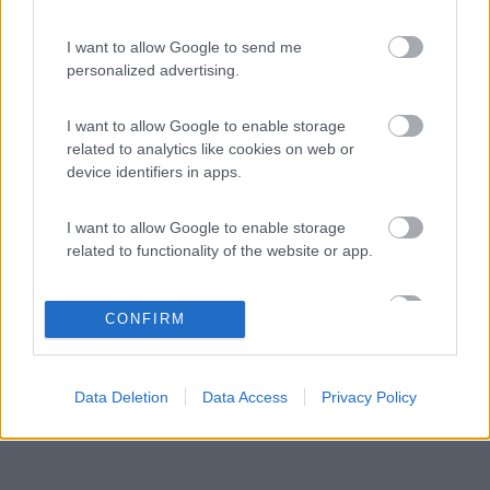
Tratta diretta Italia Corfù c'è la Superfast da Ancona o da Bari,
oppure la Venturis lines da Bari. Da Brindisi invece c'è la Red
I want to allow Google to send me
Star Ferries. Tutte mi risulta che abbiano il COB. Naturalmente
personalized advertising.
ci sono anche le tratte locali da Igoumenitsa e da Patrasso, ma
sicuramente i costi salgono ulteriormente. Riguardo a soste non
I want to allow Google to enable storage
so dirti, non ci sono mai stato, mi da l'impressione di essere
related to analytics like cookies on web or
molto turistica (anche turismo locale) quindi molto caos ...
device identifiers in apps.
Buon viaggio ...
Saluti e buoni km a tutti. Bruno
I want to allow Google to enable storage
_______________________________________ Le persone non fanno i
related to functionality of the website or app.
viaggi, sono i viaggi che fanno le persone (John Steinbeck)
I want to allow Google to enable storage
CONFIRM
related to personalization.
I want to allow Google to enable storage
Data Deletion
Data Access
Privacy Policy
related to security, including authentication
functionality and fraud prevention, and other
user protection.