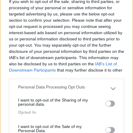
If you wish to opt-out of the sale, sharing to third parties, or
Perchè proprio Corfu?E' molto turisticizzata
processing of your personal or sensitive information for
targeted advertising by us, please use the below opt-out
Vai a Lefkada e Cefalonia,penso che a giugno rischiate di
section to confirm your selection. Please note that after your
morire di solitudine,inoltre sono molto fruibili con il camper
opt-out request is processed you may continue seeing
interest-based ads based on personal information utilized by
Scendi a Igoumenitza,ti fai le due isole,poi da Cefalonia
us or personal information disclosed to third parties prior to
traghetti per il Peloponneso e dopo averlo girato puoi
your opt-out. You may separately opt-out of the further
rimbarcarti da Patrasso
disclosure of your personal information by third parties on the
IAB’s list of downstream participants. This information may
also be disclosed by us to third parties on the
IAB’s List of
Downstream Participants
that may further disclose it to other
14
odysseus
third parties.
2247
Personal Data Processing Opt Outs
Please note that this website/app uses one or more Google
Inserito il
25/02/2017
alle:
09:31:15
services and may gather and store information including but
Prova ad informarti ,ci dovrebbe essere un ferry che parte da
I want to opt-out of the Sharing of my
not limited to your visit or usage behaviour. You may click to
personal data.
Bari e fa scalo a Corfù poi prosegue per Cefalonia ma non sono
grant or deny consent to Google and its third-party tags to
sicuro.
Opted In
use your data for below specified purposes in below Google
Al limite sbarchi ad Igoumenitsa e prendi i locali che partono
consent section.
ogni ora ,credo sui 100 €
I want to opt-out of the Sale of my
Però la soluzione di Nuvola2 non è male : sbarchi ad
Personal Data.