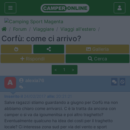
Forum
Viaggiare
Viaggi all'estero
Corfù: come ci arrivo?
Galleria
Rispondi
Cerca
<
1
>
alexia76
-
Inserito il
24/02/2017
alle:
20:21:21
Salve ragazzi stiamo guardando a giugno per Corfù ma non
abbiamo chiaro come arrivarci. C è la tratta da ancona con
camper o si va da igoumenitsa e poi altro traghetto?
Eventualmente qualcuno ha idea dei costi per il traghetto
locale? Ci interessa zona sud per via del vento e sport