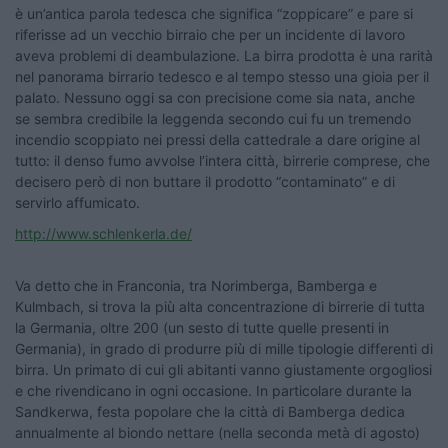
è un’antica parola tedesca che significa “zoppicare” e pare si
riferisse ad un vecchio birraio che per un incidente di lavoro
aveva problemi di deambulazione. La birra prodotta è una rarità
nel panorama birrario tedesco e al tempo stesso una gioia per il
palato. Nessuno oggi sa con precisione come sia nata, anche
se sembra credibile la leggenda secondo cui fu un tremendo
incendio scoppiato nei pressi della cattedrale a dare origine al
tutto: il denso fumo avvolse l’intera città, birrerie comprese, che
decisero però di non buttare il prodotto “contaminato” e di
servirlo affumicato.
http://www.schlenkerla.de/
Va detto che in Franconia, tra Norimberga, Bamberga e
Kulmbach, si trova la più alta concentrazione di birrerie di tutta
la Germania, oltre 200 (un sesto di tutte quelle presenti in
Germania), in grado di produrre più di mille tipologie differenti di
birra. Un primato di cui gli abitanti vanno giustamente orgogliosi
e che rivendicano in ogni occasione. In particolare durante la
Sandkerwa, festa popolare che la città di Bamberga dedica
annualmente al biondo nettare (nella seconda metà di agosto)