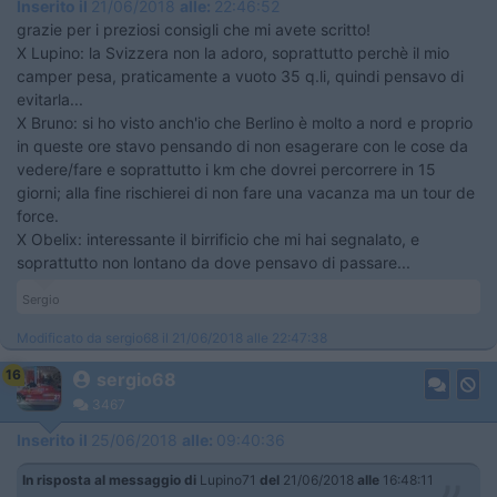
Inserito il
21/06/2018
alle:
22:46:52
grazie per i preziosi consigli che mi avete scritto!
X Lupino: la Svizzera non la adoro, soprattutto perchè il mio
camper pesa, praticamente a vuoto 35 q.li, quindi pensavo di
evitarla...
X Bruno: si ho visto anch'io che Berlino è molto a nord e proprio
in queste ore stavo pensando di non esagerare con le cose da
vedere/fare e soprattutto i km che dovrei percorrere in 15
giorni; alla fine rischierei di non fare una vacanza ma un tour de
force.
X Obelix: interessante il birrificio che mi hai segnalato, e
soprattutto non lontano da dove pensavo di passare...
Sergio
Modificato da sergio68 il 21/06/2018 alle 22:47:38
16
sergio68
3467
Inserito il
25/06/2018
alle:
09:40:36
In risposta al messaggio di
Lupino71
del
21/06/2018
alle
16:48:11