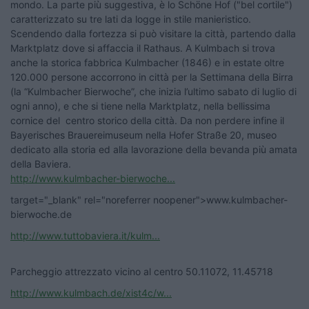
mondo. La parte più suggestiva, è lo Schöne Hof ("bel cortile")
caratterizzato su tre lati da logge in stile manieristico.
Scendendo dalla fortezza si può visitare la città, partendo dalla
Marktplatz dove si affaccia il Rathaus. A Kulmbach si trova
anche la storica fabbrica Kulmbacher (1846) e in estate oltre
120.000 persone accorrono in città per la Settimana della Birra
(la “Kulmbacher Bierwoche”, che inizia l’ultimo sabato di luglio di
ogni anno), e che si tiene nella Marktplatz, nella bellissima
cornice del centro storico della città. Da non perdere infine il
Bayerisches Brauereimuseum nella Hofer Straße 20, museo
dedicato alla storia ed alla lavorazione della bevanda più amata
della Baviera.
http://www.kulmbacher-bierwoche...
target="_blank" rel="noreferrer noopener">www.kulmbacher-
bierwoche.de
http://www.tuttobaviera.it/kulm...
Parcheggio attrezzato vicino al centro 50.11072, 11.45718
http://www.kulmbach.de/xist4c/w...