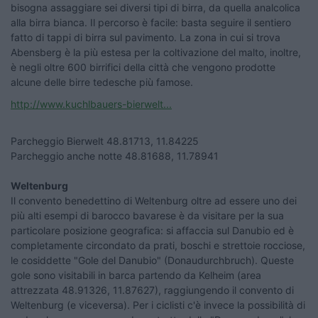
bisogna assaggiare sei diversi tipi di birra, da quella analcolica
alla birra bianca. Il percorso è facile: basta seguire il sentiero
fatto di tappi di birra sul pavimento. La zona in cui si trova
Abensberg è la più estesa per la coltivazione del malto, inoltre,
è negli oltre 600 birrifici della città che vengono prodotte
alcune delle birre tedesche più famose.
http://www.kuchlbauers-bierwelt...
Parcheggio Bierwelt 48.81713, 11.84225
Parcheggio anche notte 48.81688, 11.78941
Weltenburg
Il convento benedettino di Weltenburg oltre ad essere uno dei
più alti esempi di barocco bavarese è da visitare per la sua
particolare posizione geografica: si affaccia sul Danubio ed è
completamente circondato da prati, boschi e strettoie rocciose,
le cosiddette "Gole del Danubio" (Donaudurchbruch). Queste
gole sono visitabili in barca partendo da Kelheim (area
attrezzata 48.91326, 11.87627), raggiungendo il convento di
Weltenburg (e viceversa). Per i ciclisti c'è invece la possibilità di