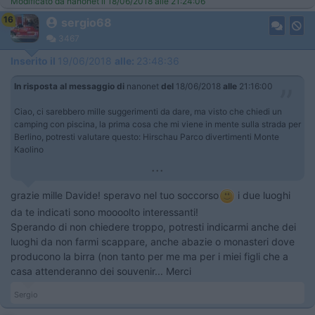
Modificato da nanonet il 18/06/2018 alle 21:24:06
16
sergio68
3467
Inserito il
19/06/2018
alle:
23:48:36
In risposta al messaggio di
nanonet
del
18/06/2018
alle
21:16:00
Ciao, ci sarebbero mille suggerimenti da dare, ma visto che chiedi un
camping con piscina, la prima cosa che mi viene in mente sulla strada per
Berlino, potresti valutare questo: Hirschau Parco divertimenti Monte
Kaolino
...
grazie mille Davide! speravo nel tuo soccorso
i due luoghi
da te indicati sono moooolto interessanti!
Sperando di non chiedere troppo, potresti indicarmi anche dei
luoghi da non farmi scappare, anche abazie o monasteri dove
producono la birra (non tanto per me ma per i miei figli che a
casa attenderanno dei souvenir... Merci
Sergio