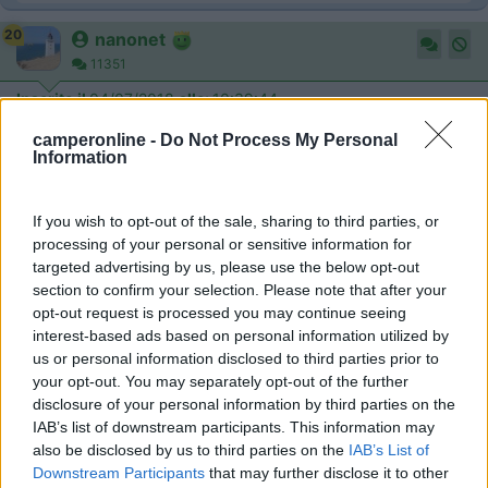
20
nanonet
11351
Inserito il
04/07/2018
alle:
10:39:44
In risposta al messaggio di
sergio68
del
19/06/2018
alle
23:48:36
camperonline -
Do Not Process My Personal
Information
grazie mille Davide! speravo nel tuo soccorso i due luoghi da te indicati
sono moooolto interessanti! Sperando di non chiedere troppo, potresti
indicarmi anche dei luoghi da non farmi scappare, anche abazie o
If you wish to opt-out of the sale, sharing to third parties, or
monasteri dove producono la birra (non tanto per me ma per i miei figli
processing of your personal or sensitive information for
che a casa attenderanno dei souvenir... Merci
targeted advertising by us, please use the below opt-out
section to confirm your selection. Please note that after your
Ciao Sergio, sono imperdonabile, se il topic non fosse tornato in
opt-out request is processed you may continue seeing
alto, nemmeno mi ricordavo di rispoderti.
interest-based ads based on personal information utilized by
Eccomi qua, forse ripeto cose già suggerite da altri, in tal caso
us or personal information disclosed to third parties prior to
mi scuso in anticipo per la "replica".
your opt-out. You may separately opt-out of the further
disclosure of your personal information by third parties on the
Riguardo ai birrifici e cose simili, più o meno lungo il tuo
IAB’s list of downstream participants. This information may
itinerario, ecco qui, scegliete quella che più vi piace
also be disclosed by us to third parties on the
IAB’s List of
Downstream Participants
that may further disclose it to other
Bad Aibling