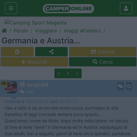
Forum
Viaggiare
Viaggi all'estero
Germania e Austria...
Galleria
Rispondi
Cerca
<
1
>
16
sergio68
3467
Inserito il
18/06/2018
alle:
20:43:43
ciao a tutti; è da un po che scrivo poco, purtroppo la vita
frenetica di oggi concede sempre poco spazio...
Quest'anno, come da titolo, dopo molta indecisione, ho deciso
di fare le ferie "serie" in Germania ed in Austria; equipaggio di
due adulti, bici a seguito, giorni di ferie circa quindici, partenza,