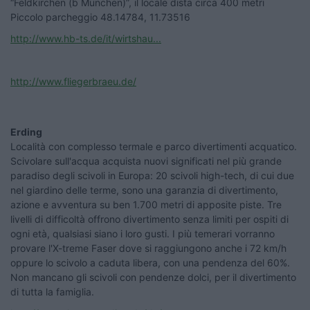
“Feldkirchen (b München)”, il locale dista circa 400 metri
Piccolo parcheggio 48.14784, 11.73516
http://www.hb-ts.de/it/wirtshau...
http://www.fliegerbraeu.de/
Erding
Località con complesso termale e parco divertimenti acquatico.
Scivolare sull'acqua acquista nuovi significati nel più grande
paradiso degli scivoli in Europa: 20 scivoli high-tech, di cui due
nel giardino delle terme, sono una garanzia di divertimento,
azione e avventura su ben 1.700 metri di apposite piste. Tre
livelli di difficoltà offrono divertimento senza limiti per ospiti di
ogni età, qualsiasi siano i loro gusti. I più temerari vorranno
provare l'X-treme Faser dove si raggiungono anche i 72 km/h
oppure lo scivolo a caduta libera, con una pendenza del 60%.
Non mancano gli scivoli con pendenze dolci, per il divertimento
di tutta la famiglia.