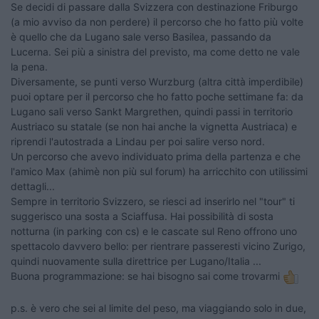
Se decidi di passare dalla Svizzera con destinazione Friburgo
(a mio avviso da non perdere) il percorso che ho fatto più volte
è quello che da Lugano sale verso Basilea, passando da
Lucerna. Sei più a sinistra del previsto, ma come detto ne vale
la pena.
Diversamente, se punti verso Wurzburg (altra città imperdibile)
puoi optare per il percorso che ho fatto poche settimane fa: da
Lugano sali verso Sankt Margrethen, quindi passi in territorio
Austriaco su statale (se non hai anche la vignetta Austriaca) e
riprendi l'autostrada a Lindau per poi salire verso nord.
Un percorso che avevo individuato prima della partenza e che
l'amico Max (ahimè non più sul forum) ha arricchito con utilissimi
dettagli...
Sempre in territorio Svizzero, se riesci ad inserirlo nel "tour" ti
suggerisco una sosta a Sciaffusa. Hai possibilità di sosta
notturna (in parking con cs) e le cascate sul Reno offrono uno
spettacolo davvero bello: per rientrare passeresti vicino Zurigo,
quindi nuovamente sulla direttrice per Lugano/Italia ...
Buona programmazione: se hai bisogno sai come trovarmi
p.s. è vero che sei al limite del peso, ma viaggiando solo in due,