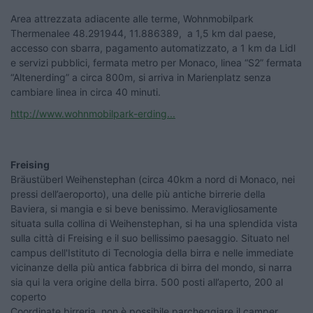
Area attrezzata adiacente alle terme, Wohnmobilpark
Thermenalee 48.291944, 11.886389, a 1,5 km dal paese,
accesso con sbarra, pagamento automatizzato, a 1 km da Lidl
e servizi pubblici, fermata metro per Monaco, linea “S2” fermata
“Altenerding” a circa 800m, si arriva in Marienplatz senza
cambiare linea in circa 40 minuti.
http://www.wohnmobilpark-erding...
Freising
Bräustüberl Weihenstephan (circa 40km a nord di Monaco, nei
pressi dell’aeroporto), una delle più antiche birrerie della
Baviera, si mangia e si beve benissimo. Meravigliosamente
situata sulla collina di Weihenstephan, si ha una splendida vista
sulla città di Freising e il suo bellissimo paesaggio. Situato nel
campus dell'Istituto di Tecnologia della birra e nelle immediate
vicinanze della più antica fabbrica di birra del mondo, si narra
sia qui la vera origine della birra. 500 posti all’aperto, 200 al
coperto
Coordinate birreria, non è possibile parcheggiare il camper