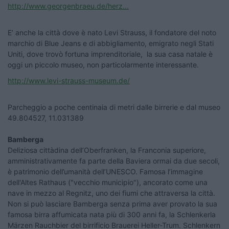
http://www.georgenbraeu.de/herz...
E’ anche la città dove è nato Levi Strauss, il fondatore del noto
marchio di Blue Jeans e di abbigliamento, emigrato negli Stati
Uniti, dove trovò fortuna imprenditoriale, la sua casa natale è
oggi un piccolo museo, non particolarmente interessante.
http://www.levi-strauss-museum.de/
Parcheggio a poche centinaia di metri dalle birrerie e dal museo
49.804527, 11.031389
Bamberga
Deliziosa cittàdina dell’Oberfranken, la Franconia superiore,
amministrativamente fa parte della Baviera ormai da due secoli,
è patrimonio dell’umanità dell’UNESCO. Famosa l’immagine
dell'Altes Rathaus ("vecchio municipio"), ancorato come una
nave in mezzo al Regnitz, uno dei fiumi che attraversa la città.
Non si può lasciare Bamberga senza prima aver provato la sua
famosa birra affumicata nata più di 300 anni fa, la Schlenkerla
Märzen Rauchbier del birrificio Brauerei Heller-Trum. Schlenkern