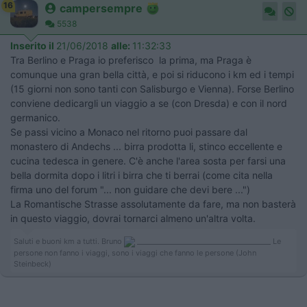
16
campersempre
5538
Inserito il
21/06/2018
alle:
11:32:33
Tra Berlino e Praga io preferisco la prima, ma Praga è
comunque una gran bella città, e poi si riducono i km ed i tempi
(15 giorni non sono tanti con Salisburgo e Vienna). Forse Berlino
conviene dedicargli un viaggio a se (con Dresda) e con il nord
germanico.
Se passi vicino a Monaco nel ritorno puoi passare dal
monastero di Andechs ... birra prodotta li, stinco eccellente e
cucina tedesca in genere. C'è anche l'area sosta per farsi una
bella dormita dopo i litri i birra che ti berrai (come cita nella
firma uno del forum "... non guidare che devi bere ...")
La Romantische Strasse assolutamente da fare, ma non basterà
in questo viaggio, dovrai tornarci almeno un'altra volta.
Saluti e buoni km a tutti. Bruno
_______________________________________ Le
persone non fanno i viaggi, sono i viaggi che fanno le persone (John
Steinbeck)