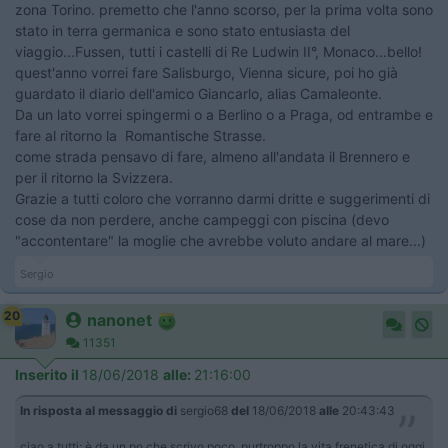
zona Torino. premetto che l'anno scorso, per la prima volta sono
stato in terra germanica e sono stato entusiasta del
viaggio...Fussen, tutti i castelli di Re Ludwin II°, Monaco...bello!
quest'anno vorrei fare Salisburgo, Vienna sicure, poi ho già
guardato il diario dell'amico Giancarlo, alias Camaleonte.
Da un lato vorrei spingermi o a Berlino o a Praga, od entrambe e
fare al ritorno la Romantische Strasse.
come strada pensavo di fare, almeno all'andata il Brennero e
per il ritorno la Svizzera.
Grazie a tutti coloro che vorranno darmi dritte e suggerimenti di
cose da non perdere, anche campeggi con piscina (devo
"accontentare" la moglie che avrebbe voluto andare al mare...)
Sergio
20
nanonet
11351
Inserito il
18/06/2018
alle:
21:16:00
In risposta al messaggio di
sergio68
del
18/06/2018
alle
20:43:43
ciao a tutti; è da un po che scrivo poco, purtroppo la vita frenetica di oggi