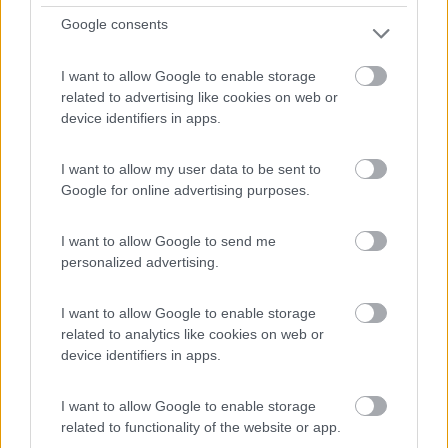
è possibile apprezzare la famosa birra, tra le varie prelibatezze
e piatti tipici, presso la stube si può mangiare anche uno stinco
Google consents
gigante, favoloso, oltre ovviamente a poter gustare ed
acquistare le più svariate tipologie di birre prodotte.
I want to allow Google to enable storage
https://youtu.be/OZBkqxTbeyo
related to advertising like cookies on web or
device identifiers in apps.
Parcheggio ampio, con grandi bagni pubblici, vietato ai camper
(sia notte che giorno), a volte la polizia passa sul tardi a
I want to allow my user data to be sent to
verificare e gentilmente fa spostare in AA 47.973397, 11.185273
Google for online advertising purposes.
Per i camper, in fondo al parcheggio, è presente anche l’AA, con
CS, 12 euro 24h, 15 euro con elettricità, acqua a pagamento,
I want to allow Google to send me
circa 40 posti, accettate anche roulotte, nel ticket è compreso
personalized advertising.
un buono per una piccola birra alla stube.
I camper devono in tutti i modi parcheggiare presso l'AA (o nelle
I want to allow Google to enable storage
immediate adiacenze se fosse piena), non si possono lasciare i
related to analytics like cookies on web or
camper nel parcheggio esterno all'AA (notizia che mi è stata
device identifiers in apps.
data personalmente da un addetto del monastero). La
permanenza presso l'AA è gratuita di giorno e a pagamento di
notte (i servizi sono sempre a pagamento)
I want to allow Google to enable storage
related to functionality of the website or app.
http://www.wohnmobilstellplatz-...