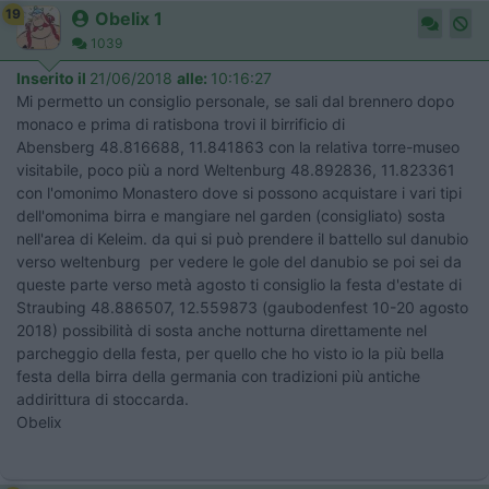
19
Obelix 1
1039
Inserito il
21/06/2018
alle:
10:16:27
Mi permetto un consiglio personale, se sali dal brennero dopo
monaco e prima di ratisbona trovi il birrificio di
Abensberg 48.816688, 11.841863 con la relativa torre-museo
visitabile, poco più a nord Weltenburg 48.892836, 11.823361
con l'omonimo Monastero dove si possono acquistare i vari tipi
dell'omonima birra e mangiare nel garden (consigliato) sosta
nell'area di Keleim. da qui si può prendere il battello sul danubio
verso weltenburg per vedere le gole del danubio se poi sei da
queste parte verso metà agosto ti consiglio la festa d'estate di
Straubing 48.886507, 12.559873 (gaubodenfest 10-20 agosto
2018) possibilità di sosta anche notturna direttamente nel
parcheggio della festa, per quello che ho visto io la più bella
festa della birra della germania con tradizioni più antiche
addirittura di stoccarda.
Obelix