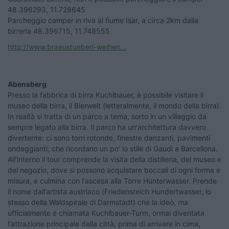
48.396293, 11.728645
Parcheggio camper in riva al fiume Isar, a circa 2km dalla
birreria 48.396715, 11.748555
http://www.braeustueberl-weihen...
Abensberg
Presso la fabbrica di birra Kuchlbauer, è possibile visitare il
museo della birra, il Bierwelt (letteralmente, il mondo della birra).
In realtà si tratta di un parco a tema, sorto in un villaggio da
sempre legato alla birra. Il parco ha un'architettura davvero
divertente: ci sono torri rotonde, finestre danzanti, pavimenti
ondeggianti, che ricordano un po' lo stile di Gaudì a Barcellona.
All'interno il tour comprende la visita della distilleria, del museo e
del negozio, dove si possono acquistare boccali di ogni forma e
misura, e culmina con l'ascesa alla Torre Hunterwasser. Prende
il nome dall’artista austriaco (Friedensreich Hundertwasser, lo
stesso della Waldspirale di Darmstadt) che la ideò, ma
ufficialmente è chiamata Kuchlbauer-Turm, ormai diventata
l'attrazione principale della città, prima di arrivare in cima,