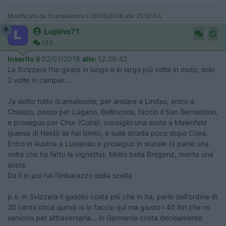
Modificato da ilcamaleonte il 28/06/2018 alle 21:50:04
9
Lupino71
133
Inserito il
02/07/2018
alle:
12:39:42
La Svizzera l'ho girata in lungo e in largo più volte in moto, solo
2 volte in camper...
Ja detto tutto ilcamaleonte, per andare a Lindau, entro a
Chiasso, passo per Lugano, Bellinzona, faccio il San Bernardino,
e proseguo per Chur (Coira), consiglio una sosta a Maienfeld
(paese di Heidi) se hai bimbi, è sulla strada poco dopo Coira.
Entro in Austria a Lustenau e proseguo in statale (a parte una
volta che ho fatto la vignetta). Molto bella Bregenz, merita una
sosta.
Da li in poi hai l'imbarazzo della scelta
p.s. in Svizzera il gasolio costa più che in Ita, parlo dell'ordine di
20 cents circa quindi io lo faccio qui ma giusto i 40 litri che mi
servono per attraversarla... in Germania costa decisamente