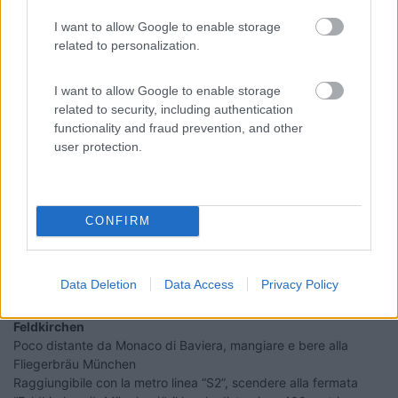
I want to allow Google to enable storage
http://www.tuttobaviera.it/ande...
related to personalization.
I want to allow Google to enable storage
http://www.andechs.de/kloster-a...
related to security, including authentication
functionality and fraud prevention, and other
user protection.
Traunstein
Sede della fabbrica di birra “Hofbräuhaus Traunstein”, è
possibile bere e mangiare presso la stube. Visite guidate su
prenotazione.
CONFIRM
Parcheggio camper poco distante 47.86763, 12.64693
http://www.hb-ts.de/it/home/
Data Deletion
Data Access
Privacy Policy
Feldkirchen
Poco distante da Monaco di Baviera, mangiare e bere alla
Fliegerbräu München
Raggiungibile con la metro linea “S2”, scendere alla fermata