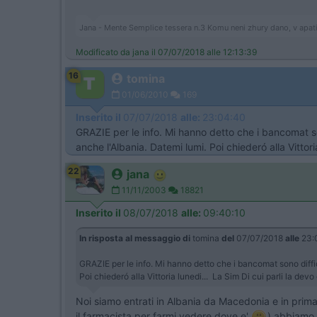
Jana - Mente Semplice tessera n.3 Komu neni zhury dano, v apat
Modificato da jana il 07/07/2018 alle 12:13:39
16
tomina
01/06/2010
169
Inserito il
07/07/2018
alle:
23:04:40
GRAZIE per le info. Mi hanno detto che i bancomat son
anche l'Albania. Datemi lumi. Poi chiederó alla Vittori
22
jana
11/11/2003
18821
Inserito il
08/07/2018
alle:
09:40:10
In risposta al messaggio di
tomina
del
07/07/2018
alle
23:
GRAZIE per le info. Mi hanno detto che i bancomat sono diffic
Poi chiederó alla Vittoria lunedi... La Sim Di cui parli la devo
Noi siamo entrati in Albania da Macedonia e in prima
il farmacista per farmi vedere dove e'
) abbiamo 