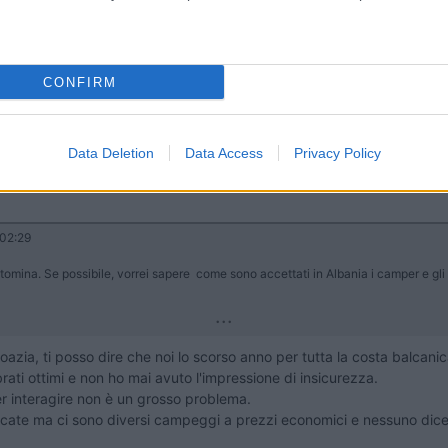
Albania i camper e gli italiani. Visto le informazioni che ho trovato a
verifichino gli stessi problemi anche in Albania.
CONFIRM
Data Deletion
Data Access
Privacy Policy
02:29
tomina. Se possibile, vorrei sapere come sono accettati in Albania i camper e gli 
...
roazia, ti posso dire che noi lo scorso anno per tutta la costa balca
brati ottimi e non ho mai avuto l'impressione di insicurezza.
er interagire non è un grosso problema.
cate ma ci sono diversi campeggi a prezzi economici e nessuno dice n