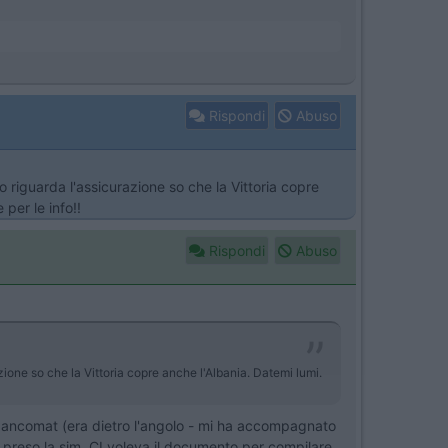
Rispondi
Abuso
 riguarda l'assicurazione so che la Vittoria copre
 per le info!!
Rispondi
Abuso
zione so che la Vittoria copre anche l'Albania. Datemi lumi.
l bancomat (era dietro l'angolo - mi ha accompagnato
 preso la sim. CI voleva il documento per compilare