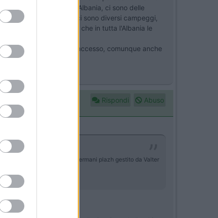
è uno dei più belli dell'Albania, ci sono delle
turistica ma non troppo, ci sono diversi campeggi,
 a Himare e tieni conto che in tutta l'Albania le
mping Sunset che è di facile accesso, comunque anche
Rispondi
Abuso
osta a Seman Beach presso il Gjermani plazh gestito da Valter