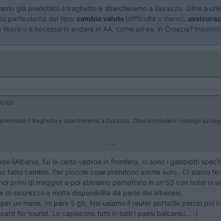
mo già prenotato il traghetto e sbarcheremo a Durazzo. Oltre a chie
su particolarità del tipo:
cambio valuta
(difficoltà o meno),
assicuraz
in libera o è necessario andare in AA, come ad es. in Croazia? Insomm
50:00
enotato il traghetto e sbarcheremo a Durazzo. Oltre a chiedervi consigli su luog
...
e lìAlbania, fai la carta vedrde in frontiera, ci sono i gabbiotti spe
 fatto cambio. Per piccole cose prendono anche euro. CI siamo ferma
i primi di maggio) e poi abbiamo pernottato in un'SS con hotel in a
e di sicurezza e molta disponibilita da parte dei albanesi.
 per un mese, mi pare 5 gb. Noi usiamo il reuter portatile percio poi 
 for tourist. Lo capiscono tutti in tutti i paesi balcanici... :)