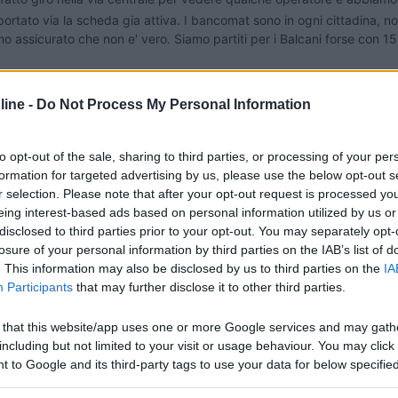
 portato via la scheda gia attiva. I bancomat sono in ogni cittadina, n
o assicurato che non e' vero. Siamo partiti per i Balcani forse con
la vendevano li da Eagle) erano 5gb per 1 mese a 5 euro.
ine -
Do Not Process My Personal Information
ice nekoupi.
to opt-out of the sale, sharing to third parties, or processing of your per
formation for targeted advertising by us, please use the below opt-out s
r selection. Please note that after your opt-out request is processed y
eing interest-based ads based on personal information utilized by us or
disclosed to third parties prior to your opt-out. You may separately opt-
losure of your personal information by third parties on the IAB’s list of
. This information may also be disclosed by us to third parties on the
IA
Participants
that may further disclose it to other third parties.
 that this website/app uses one or more Google services and may gath
including but not limited to your visit or usage behaviour. You may click 
 to Google and its third-party tags to use your data for below specifi
ogle consent section.