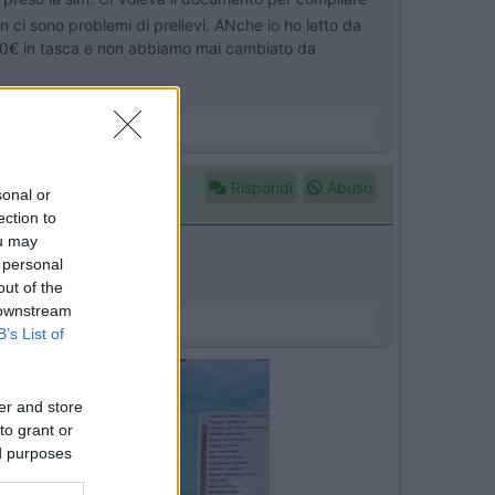
on ci sono problemi di prelievi. ANche io ho letto da
 150€ in tasca e non abbiamo mai cambiato da
Rispondi
Abuso
sonal or
ection to
ou may
 personal
out of the
 downstream
B’s List of
er and store
to grant or
ed purposes