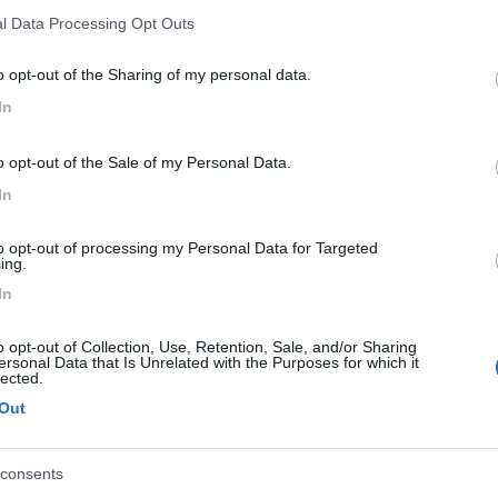
Previous
l Data Processing Opt Outs
o opt-out of the Sharing of my personal data.
Finlandia 
In
o opt-out of the Sale of my Personal Data.
In
lo scorso anno in cui abbiamo fatto tutta la costa balcanica:
to opt-out of processing my Personal Data for Targeted
ing.
In
o il Gjermani plazh gestito da Valter un simpatico ragazzo che fa a
ò non c'è nessun servizio.
o opt-out of Collection, Use, Retention, Sale, and/or Sharing
ersonal Data that Is Unrelated with the Purposes for which it
lected.
Out
roblema può essere la guida degli Albanesi...
consents
incia a salire e arriva fino a 1000m con tante curve e tornanti, fatti