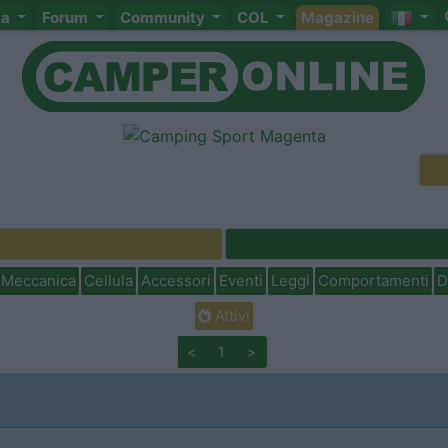
ta
Forum
Community
COL
Magazine
Meccanica
Cellula
Accessori
Eventi
Leggi
Comportamenti
D
Attivi
<
1
>