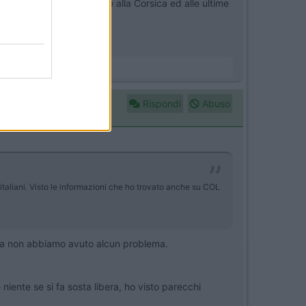
nche su COL relativamente alla Corsica ed alle ultime
Rispondi
Abuso
italiani. Visto le informazioni che ho trovato anche su COL
nica non abbiamo avuto alcun problema.
iente se si fa sosta libera, ho visto parecchi