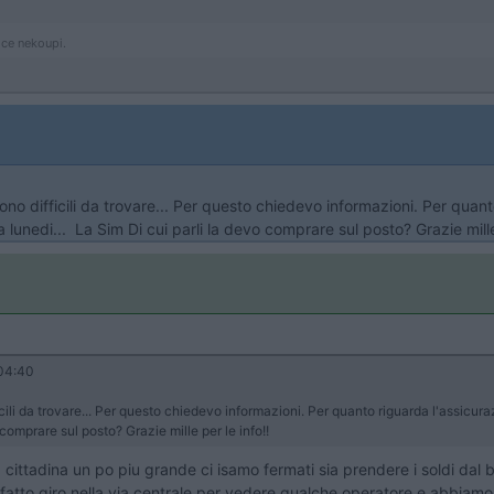
ice nekoupi.
o difficili da trovare... Per questo chiedevo informazioni. Per quanto
a lunedi... La Sim Di cui parli la devo comprare sul posto? Grazie mille
04:40
ili da trovare... Per questo chiedevo informazioni. Per quanto riguarda l'assicura
 comprare sul posto? Grazie mille per le info!!
 cittadina un po piu grande ci isamo fermati sia prendere i soldi da
fatto giro nella via centrale per vedere qualche operatore e abbiamo