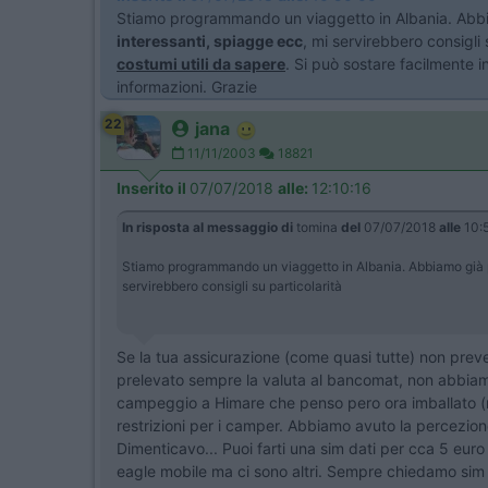
Stiamo programmando un viaggetto in Albania. Abbia
interessanti, spiagge ecc
, mi servirebbero consigli 
costumi utili da sapere
. Si può sostare facilmente 
informazioni. Grazie
22
jana
11/11/2003
18821
Inserito il
07/07/2018
alle:
12:10:16
In risposta al messaggio di
tomina
del
07/07/2018
alle
10:
Stiamo programmando un viaggetto in Albania. Abbiamo già pr
servirebbero consigli su particolarità
Se la tua assicurazione (come quasi tutte) non preved
prelevato sempre la valuta al bancomat, non abbiamo
campeggio a Himare che penso pero ora imballato (no
restrizioni per i camper. Abbiamo avuto la percezion
Dimenticavo... Puoi farti una sim dati per cca 5 euro
eagle mobile ma ci sono altri. Sempre chiedamo sim card