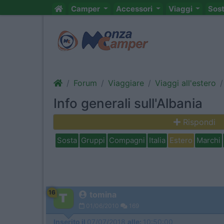
Camper
Accessori
Viaggi
Sos
Forum
Viaggiare
Viaggi all'estero
Info generali sull'Albania
Rispondi
Sosta
Gruppi
Compagni
Italia
Estero
Marchi
16
tomina
01/06/2010
169
Inserito il
07/07/2018
alle:
10:50:00