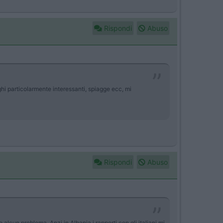
Rispondi
Abuso
hi particolarmente interessanti, spiagge ecc, mi
Rispondi
Abuso
alcun problema. Anzi in Albania i rapporti con gli italiani mi