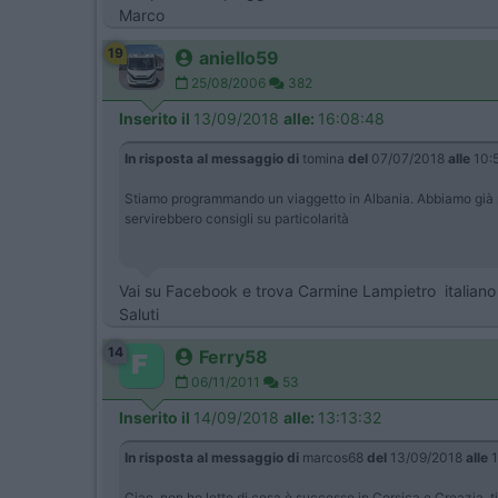
Marco
19
aniello59
25/08/2006
382
Inserito il
13/09/2018
alle:
16:08:48
In risposta al messaggio di
tomina
del
07/07/2018
alle
10:
Stiamo programmando un viaggetto in Albania. Abbiamo già pr
servirebbero consigli su particolarità
Vai su Facebook e trova Carmine Lampietro italiano 
Saluti
14
Ferry58
06/11/2011
53
Inserito il
14/09/2018
alle:
13:13:32
In risposta al messaggio di
marcos68
del
13/09/2018
alle
1
Ciao, non ho letto di cosa è successo in Corsica e Croazia, ti