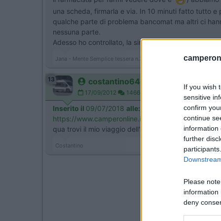
una scheda, firmarla e via. In 10 minuti fatto tutto e
qualche parte di problema bancomat ma altri ci hann
nessuna parte.
Adesso ho controllato, la sim dati era Albtelekom (
camperonl
Jana - Mente Semplice tessera n.3 Komu neni zhury dano, v apat
13
costantino64
If you wish 
17/09/2012
1466
sensitive in
confirm you
Inserito il
09/07/2018
alle:
11:57:46
continue se
https://www.camperonline.it/dia...
information 
qua trovi il mio viaggio dell'anno scorso
further disc
Costantino
participants
Downstream 
Please note
information 
deny consent
in below Go