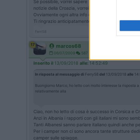
Se possibile, vorrei sapere come sono "accettati" in 
notizie della Croazia, vorrei essere sicuro che non si 
Ovviamente ogni altra info è ben accetta ed utile.
Ti ringrazio anticipatamente.
Ferri58
17
marcos68
06/07/2009
587
Inserito il
13/09/2018
alle:
14:52:49
In risposta al messaggio di
Ferry58
del
13/09/2018
alle
14:
Buongiorno Marco, ho letto con molto interesse la risposta a 
relativamente alla
Ciao, non ho letto di cosa è successo in Corsica e C
Anzi in Albania i rapporti con gli italiani mi sono sem
Tanti Albanesi sanno parlare italiano quindi anche p
Per i camper non ci sono ancora tante strutture dedi
camper sulle spiagge.