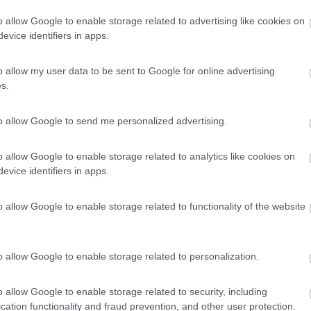
evamo arrivare alla spiaggia di Livadhi, però secondo me questo tratto 
o allow Google to enable storage related to advertising like cookies on
era in uno scenario molto selvaggio. Livadhi non è male, abbastanza 
evice identifiers in apps.
nzione che qui non ci sono bancomat, il più vicino cambio o bancomat è
 niente.
 troppo incasinata e turistica, se ti vuoi fermare ti consiglio il ca
o allow my user data to be sent to Google for online advertising
are a piedi un pezzo di litorale.
s.
to allow Google to send me personalized advertising.
o allow Google to enable storage related to analytics like cookies on
evice identifiers in apps.
9:48:10
o allow Google to enable storage related to functionality of the website
rso anno in cui abbiamo fatto tutta la costa balcanica: Comunque ti consiglio una s
...
o allow Google to enable storage related to personalization.
o allow Google to enable storage related to security, including
cation functionality and fraud prevention, and other user protection.