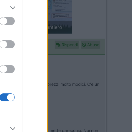
Next
in camper: il piccolo sentiero
Rispondi
Abuso
nche un ottima cucina a prezzi molto modici. C'è un
bilissima ma comunque ci si mette parecchio. Noi non