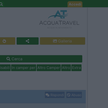
Accedi
Galleria
Cerca
isabili
In camper per
Altro Camper
Altro
Extra
Rispondi
Abuso