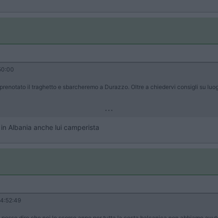
50:00
enotato il traghetto e sbarcheremo a Durazzo. Oltre a chiedervi consigli su luog
...
in Albania anche lui camperista
4:52:49
 posso dire che noi lo scorso anno per tutta la costa balcanica non abbiamo avuto 