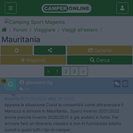
Forum
Viaggiare
Viaggi all'estero
Mauritania
Galleria
Rispondi
Cerca
<
1
2
3
>
18
giovanni dg
93
Inserito il
27/10/2020
alle:
16:19:50
Appena la situazione Covid lo consentirà vorrei attraversare il
Marocco e arrivare in Mauritania.. Spero inverno 2021/2022
anche perchè inverno 2020/2021 è già andato in fumo. Per
arrivare farò un itinerario classico e non in fuoristrada adatto
quindi a quasi tutti i tipi di camper.