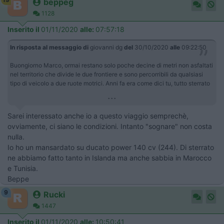
beppeg
1128
Inserito il
01/11/2020
alle:
07:57:18
In risposta al messaggio di
giovanni dg
del
30/10/2020
alle
09:22:50
Buongiorno Marco, ormai restano solo poche decine di metri non asfaltati
nel territorio che divide le due frontiere e sono percorribili da qualsiasi
tipo di veicolo a due ruote motrici. Anni fa era come dici tu, tutto sterrato
...
Sarei interessato anche io a questo viaggio semprechè,
ovviamente, ci siano le condizioni. Intanto "sognare" non costa
nulla.
Io ho un mansardato su ducato power 140 cv (244). Di sterrato
ne abbiamo fatto tanto in Islanda ma anche sabbia in Marocco
e Tunisia.
Beppe
9
Rucki
1447
Inserito il
01/11/2020
alle:
10:50:41