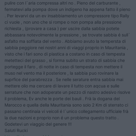
pulire con l`aria compressa altri no . Pieno del carburante ,
fermatevi alla pompa dove un indigeno ha appena fatto il pieno
. Per levarvi da un ev insabbiamento un compressore tipo Rally
ci vuole , non uno che si rompe o non pompa alla pressione
richiesta , (provare a casa ) per uscire dalla sabbia potete
abbassara notevolmente la pressione , se trovate sabbia é sull`
asfalto ma soffiata del vento . Abbiamo avuto la tempersta di
sabbia peggiore nei nostri anni di viaggi proprio in Mauritania ,
visto che i fari sono di plastica a costano in caso di tempesta
metetteci del grasso , si forma subito un strato di sabbia che
portegge il faro , di notte in caso di tempesta non mettere il
muso nel vento ma il posteriore , la sabbia puo rovinare la
suprfice del parabrezza . Se nelle serature entra sabbia mai
mettere olio ma cercare di lavare il tutto con aqcua e sulle
serrature che non adoperate un pezzo di nastro adesivo risolve
il problema, Ev anche le porte dei bauli . Frà la dogana del
Marocco e quella della Mauritania sono solo 2 Km di sterrato ci
passano centinaia vi veicoli é l`unico collegamento ufficiale frà
la due nazioni e proprio non é un problema questo tratto .
Godetevi un viaggio del genere !!!
Saluti Rucki