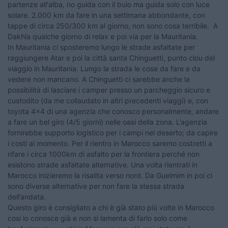
partenze all'alba, no guida con il buio ma guida solo con luce
solare. 2.000 km da fare in una settimana abbondante, con
tappe di circa 250/300 km al giorno, non sono cosa terribile. A
Dakhla qualche giorno di relax e poi via per la Mauritania.
In Mauritania ci sposteremo lungo le strade asfaltate per
raggiungere Atar e poi la città santa Chinguetti, punto clou del
viaggio in Mauritania. Lungo la strada le cose da fare e da
vedere non mancano. A Chinguetti ci sarebbe anche la
possibilità di lasciare i camper presso un parcheggio sicuro e
custodito (da me collaudato in altri precedenti viaggi) e, con
toyota 4x4 di una agenzia che conosco personalmente, andare
a fare un bel giro (4/5 giorni) nelle oasi della zona. L’agenzia
fornirebbe supporto logistico per i campi nel deserto; da capire
i costi al momento. Per il rientro in Marocco saremo costretti a
rifare i circa 1000km di asfalto per la frontiera perché non
esistono strade asfaltate alternative. Una volta rientrati in
Marocco inizieremo la risalita verso nord. Da Guelmim in poi ci
sono diverse alternative per non fare la stessa strada
dell’andata.
Questo giro è consigliato a chi è già stato più volte in Marocco
cosi lo conosce già e non si lamenta di farlo solo come