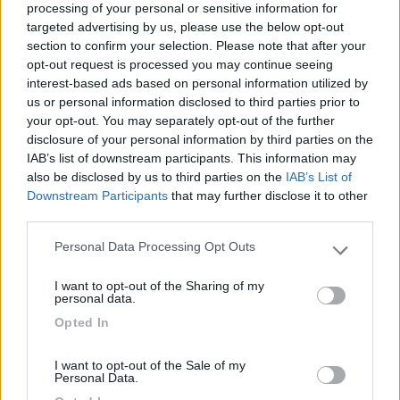
processing of your personal or sensitive information for
nel territorio che divide le due frontiere e sono percorribili da qualsiasi
tipo di veicolo a due ruote motrici. Anni fa era come dici tu, tutto sterrato
targeted advertising by us, please use the below opt-out
...
section to confirm your selection. Please note that after your
opt-out request is processed you may continue seeing
Buonasera,
interest-based ads based on personal information utilized by
la mauritania interessa anche a me ma non mi risulta che al
us or personal information disclosed to third parties prior to
confine i problemi come dici non ci siano più. Nel piccolo tratto
your opt-out. You may separately opt-out of the further
nelle mani del fronte polisario rischi di restare bloccato, come è
disclosure of your personal information by third parties on the
successo lo scorso anno ad amici che sono stati trattenuti
IAB’s list of downstream participants. This information may
finché non hanno pagato una specie di “tassa di transito”.
also be disclosed by us to third parties on the
IAB’s List of
Downstream Participants
that may further disclose it to other
third parties.
----
Personal Data Processing Opt Outs
Please note that this website/app uses one or more Google
La mente e' come il paracadute: funziona solo se si apre
services and may gather and store information including but
I want to opt-out of the Sharing of my
18
giovanni dg
not limited to your visit or usage behaviour. You may click to
personal data.
grant or deny consent to Google and its third-party tags to
93
Opted In
use your data for below specified purposes in below Google
Inserito il
30/10/2020
alle:
23:04:56
consent section.
So che ogni tanto, i Sarawi e i finti Sarawi, bloccano il traffico
I want to opt-out of the Sale of my
Personal Data.
per protesta ma non ho notizie di violenze e agressioni a turisti.
Magari ai tuoi amici è stata chiesta una mancia per passare