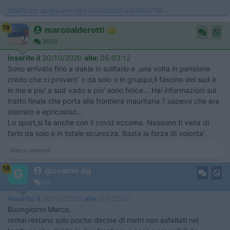
Modificato da giovanni dg il 30/10/2020 alle 09:07:18
19
marcoalderotti
9509
Inserito il
30/10/2020
alle:
05:03:12
Sono arrivato fino a dakla in solitario e ,una volta in pensione
credo che ci provero' o da solo o in gruppo,il fascino del sud è
in me e piu' a sud vado a piu' sono felice... Hai informazioni sul
tratto finale che porta alla frontiera mauritana ? sapevo che era
sterrato e epricoloso...
Lo sport,si fa anche con il covid eccome. Nessuno ti vieta di
farlo da solo e in totale sicurezza. Basta la forza di volonta'
Marco alderotti
18
giovanni dg
93
Inserito il
30/10/2020
alle:
09:22:50
Buongiorno Marco,
ormai restano solo poche decine di metri non asfaltati nel