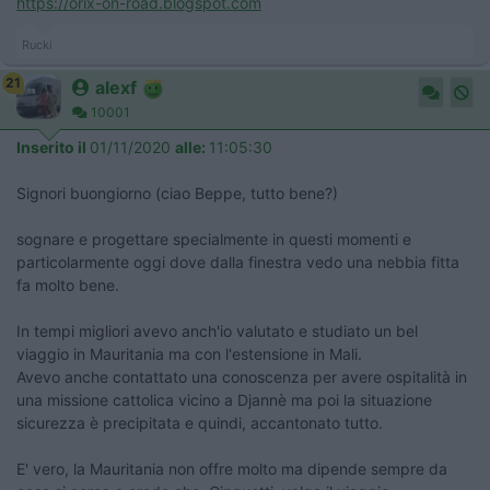
https://orix-on-road.blogspot.com
Rucki
21
alexf
10001
Inserito il
01/11/2020
alle:
11:05:30
Signori buongiorno (ciao Beppe, tutto bene?)
sognare e progettare specialmente in questi momenti e
particolarmente oggi dove dalla finestra vedo una nebbia fitta
fa molto bene.
In tempi migliori avevo anch'io valutato e studiato un bel
viaggio in Mauritania ma con l'estensione in Mali.
Avevo anche contattato una conoscenza per avere ospitalità in
una missione cattolica vicino a Djannè ma poi la situazione
sicurezza è precipitata e quindi, accantonato tutto.
E' vero, la Mauritania non offre molto ma dipende sempre da