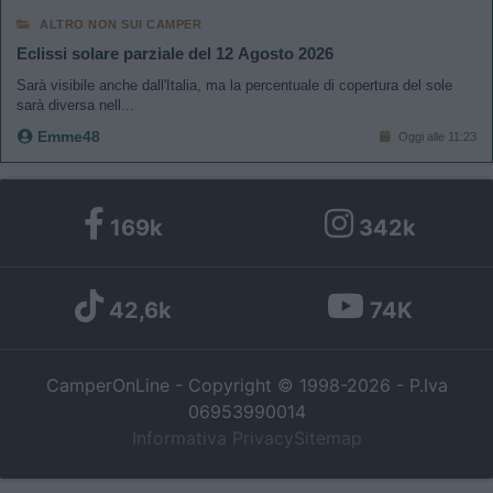
ALTRO NON SUI CAMPER
Eclissi solare parziale del 12 Agosto 2026
Sarà visibile anche dall'Italia, ma la percentuale di copertura del sole
sarà diversa nell...
Emme48
Oggi alle 11:23
169k
342k
42,6k
74K
CamperOnLine - Copyright © 1998-2026 - P.Iva
06953990014
Informativa Privacy
Sitemap