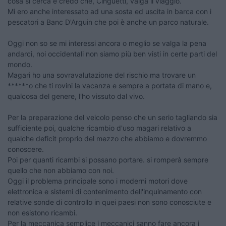
cosa si cerca e credo che, Cinguetti, valga il viaggio.
Mi ero anche interessato ad una sosta ed uscita in barca con i
pescatori a Banc D'Arguin che poi è anche un parco naturale.
Oggi non so se mi interessi ancora o meglio se valga la pena
andarci, noi occidentali non siamo più ben visti in certe parti del
mondo.
Magari ho una sovravalutazione del rischio ma trovare un
******o che ti rovini la vacanza e sempre a portata di mano e,
qualcosa del genere, l'ho vissuto dal vivo.
Per la preparazione del veicolo penso che un serio tagliando sia
sufficiente poi, qualche ricambio d'uso magari relativo a
qualche deficit proprio del mezzo che abbiamo e dovremmo
conoscere.
Poi per quanti ricambi si possano portare. si romperà sempre
quello che non abbiamo con noi.
Oggi il problema principale sono i moderni motori dove
elettronica e sistemi di contenimento dell'inquinamento con
relative sonde di controllo in quei paesi non sono conosciute e
non esistono ricambi.
Per la meccanica semplice i meccanici sanno fare ancora i