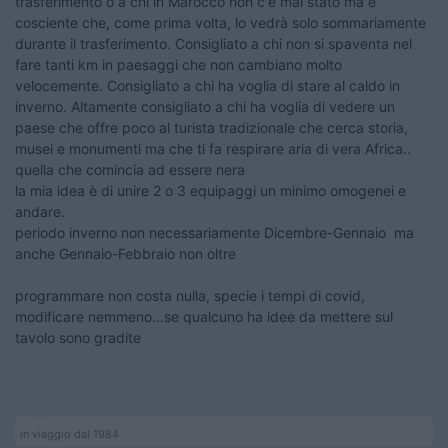
trasferimento o a chi in Marocco non c'è mai stato ma è
cosciente che, come prima volta, lo vedrà solo sommariamente
durante il trasferimento. Consigliato a chi non si spaventa nel
fare tanti km in paesaggi che non cambiano molto
velocemente. Consigliato a chi ha voglia di stare al caldo in
inverno. Altamente consigliato a chi ha voglia di vedere un
paese che offre poco al turista tradizionale che cerca storia,
musei e monumenti ma che ti fa respirare aria di vera Africa..
quella che comincia ad essere nera
la mia idea è di unire 2 o 3 equipaggi un minimo omogenei e
andare.
periodo inverno non necessariamente Dicembre-Gennaio ma
anche Gennaio-Febbraio non oltre
programmare non costa nulla, specie i tempi di covid,
modificare nemmeno...se qualcuno ha idee da mettere sul
tavolo sono gradite
in viaggio dal 1984