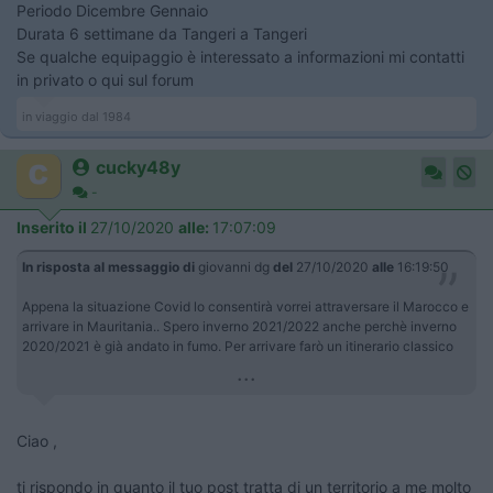
Periodo Dicembre Gennaio
Durata 6 settimane da Tangeri a Tangeri
Se qualche equipaggio è interessato a informazioni mi contatti
in privato o qui sul forum
in viaggio dal 1984
cucky48y
-
Inserito il
27/10/2020
alle:
17:07:09
In risposta al messaggio di
giovanni dg
del
27/10/2020
alle
16:19:50
Appena la situazione Covid lo consentirà vorrei attraversare il Marocco e
arrivare in Mauritania.. Spero inverno 2021/2022 anche perchè inverno
2020/2021 è già andato in fumo. Per arrivare farò un itinerario classico
...
Ciao ,
ti rispondo in quanto il tuo post tratta di un territorio a me molto