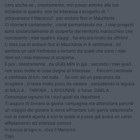
caro anche se , onestamente, non posso aderire alla tua
richiesta in quanto non mi interessa il progetto di "
attraversare il Marocco" per andare fino in Mauritania .
Ci ritornerò certamente , covid permettendo ma , i miei progetti
sono sostanzialmente di scoperta del territorio marocchino che
nonostante i miei quattro viaggi , ha ancora molto da offrirmi .
L' idea tua di andare fino in Mauritania in 6 settimane , mi
sembra un raid frettoloso e lontano da quelli che sono i miei
ritmi ed i miei interessi di scoperta .
E poi , onestamente , da GUELMIN in giù , secondo i miei gusti ,
non sono molte le cose degne di interesse . Percorri centinaia
e centinaia di km. nel nulla . Se non sei un pescatore da
scogliere , ti resta molto poco da vedere , escludendo la laguna
di NAJLA , TARFAIA , LAYOUNNE e forse DAKLA .
Comunque ognuno ha i suoi gusti da rispettare .
Ti auguro di trovare la giusta compagnia ma attenzione perchè
un viaggio del genere si deve affrontare con gente selezionata ,
con la mente aperta e con la quale si possa già avere un certo
affiatamento ed interessi comuni .
In bocca al lupo e...viva il Marocco
Ciao