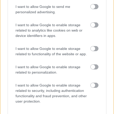
...
I want to allow Google to send me
personalized advertising.
se qualcuno è interessato, posso condividere quelle che sono
state le mie esperienze in termini di allestimento veicoli per
paesi africani
I want to allow Google to enable storage
related to analytics like cookies on web or
Io sono interessato alle esperienze sull'allestimento. Quando si
device identifiers in apps.
tratta di manutenzione e modifiche, faccio quasi tutto per conto
mio. Quindi sono curioso.
I want to allow Google to enable storage
11
ledzep
related to functionality of the website or app.
3722
Inserito il
31/10/2020
alle:
08:25:24
I want to allow Google to enable storage
si. Anche io
related to personalization.
un pò di lavoretti li ho fatti ma poichè spero proprio che questo
furgone un pò di viaggi extraeuropei o comunque in mete non
I want to allow Google to enable storage
convenzionali li farà, non si finisce mai di imparare
related to security, including authentication
functionality and fraud prevention, and other
(l'ultima volta che sono stato a Dakar, in aereo ma mi
user protection.
piacerebbe arrivarci in camper, ho seguito con lo sguardo la
striscia nera asfaltata che dal Marocco arriva in Mauritania e