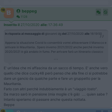
19
beppeg
1128
Inserito il
27/10/2020
alle:
17:36:49
In risposta al messaggio di
giovanni dg
del
27/10/2020
alle
16:19:50
Appena la situazione Covid lo consentirà vorrei attraversare il Marocco e
arrivare in Mauritania.. Spero inverno 2021/2022 anche perchè inverno
2020/2021 è già andato in fumo. Per arrivare farò un itinerario classico
...
E' un'idea che mi affascina da un sacco di tempo. E' anche vero
quello che dice cucky48 però penso che alla fine ci si potrebbe
dare un gancio da qualche parte e fare un gruppetto per la
Mauritania.
Farlo con altri perchè indubbiamente è un "
viaggio tosto
".
Da marzo sarò in pensione (mia moglie c'è già) .... quien sabe ?
Intanto speriamo di passare anche questa nottata.
Beppe
18