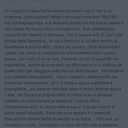
Un viagetto in Mauritania anche coi mostri mezzi non é un
probema , sono passati i tempi che si percorrevano 160/180
Km sull bagnasciuga ,e si avevano poche ore tra bassa marea e
alta marea fra Nouachibou e Nouakchott. Non dimanticate i
cocodrilli del deserto a Matmata . Poi si respira aria di Sael sulla
strada della Speranza , sé gia il Marocco é un altro mondo la
Mauritania é ancora altro , molto piu povero, rifiuti dappertutto
,gente che cerca di campare ma infinatamente bello questo
paese ,una visita si deve fare .Parlando di veicoli qualché mia
esperienza , anche sé avevamo un altro mezzo e si andava da
quelle parti per viaggare sulle traccie della Dackar . Nel deserto
puo piovere intensamente , i fiumi crescono velocemente ma
scendono velocemente , sé c`é troppa aqcua aspettare é
consiglabile , poi date un occhiata dove il vostro motore aspira
l`aria , nel Ducato é proprio sotto il cofano e se si dovesse
formare un onda davanti al radiatore l`aqcua entra
direttamente sotto il cofano nella presa d`aria del motore e
addio sonni tranquilli . Parlo per aver aiutato 4 camperisti
(Ducato)col motore fermo in mezzo a un fiume ... Filtri aria ,un
ricambio ci vuole , informatevi ci sono dei filtri che si possono