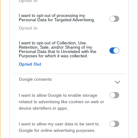
Opted In
quello si.. personalmente non lo vedo un problema o un pericolo
pagare una "tassa/tangente" per il passaggio anche perchè le
I want to opt-out of processing my
cifre non sono esose, diciamo che fa parte del gioco. A volte
Personal Data for Targeted Advertising.
trovi militari o poliziotti un po' corrotti, a volte no.
Opted In
Viaggiando in certi paesi certe cose vanno messe in conto e se
non si vogliono mettere in conto, secondo me, meglio evitare di
I want to opt-out of Collection, Use,
andarci.
Retention, Sale, and/or Sharing of my
Personal Data that Is Unrelated with the
Purposes for which it was collected.
in viaggio dal 1984
Opted Out
Modificato da giovanni dg il 31/10/2020 alle 04:50:35
Google consents
19
cruiser
2333
I want to allow Google to enable storage
Inserito il
30/10/2020
alle:
23:09:12
related to advertising like cookies on web or
device identifiers in apps.
In risposta al messaggio di
giovanni dg
del
30/10/2020
alle
09:22:50
Buongiorno Marco, ormai restano solo poche decine di metri non asfaltati
I want to allow my user data to be sent to
nel territorio che divide le due frontiere e sono percorribili da qualsiasi
Google for online advertising purposes.
tipo di veicolo a due ruote motrici. Anni fa era come dici tu, tutto sterrato