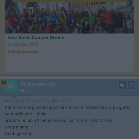
Area Sosta Camper Orobie
Ardesio
(BG)
Ardesio in scatola
18
giovanni dg
93
Inserito il
27/10/2020
alle:
18:47:11
Per evitare equivoci e post di chi non è interessato al progetto
ho modificato il titolo.
appena ho un attimo scrivo qui sul forum la bozza del
programma.
saluti giovanni