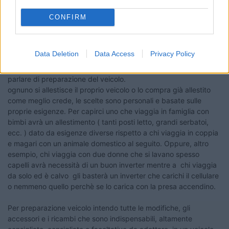
Senegal. E in effetti pare che, se manca, manca per un piccolo
tratto)
CONFIRM
18
giovanni dg
93
Data Deletion
Data Access
Privacy Policy
Inserito il
31/10/2020
alle:
11:28:52
Ho scritto "termini di allestimento" ma credo sia più giusto
parlare di preparazione del veicolo.
ognuno si allestisce il proprio veicolo o lo compra già allestito
come meglio crede, le scelte sono personali e basate sulle
proprie esigenze. Per capirci uno che viaggia in famiglia con
bimbi avrà un allestimento ( tanti posti letto, grandi serbatoi,
ecc. ) dato da esigenze diverse rispetto a chi viaggia in coppia
e magari con un animale domestico al seguito. Oppure, altro
esempio, chi viaggia con due donne che si lavano spesso
capelli avrà necessità di un buon inverter mentre a chi viaggia
da solo ed è calvo gli basterà un inverter che carichi il cellulare
o nemmeno quello perchè se lo carica con la presa accendino.
Per preparazione veicolo intendo tutte le modifiche, gli
accessori e i ricambi che sono indispensabili, altamente