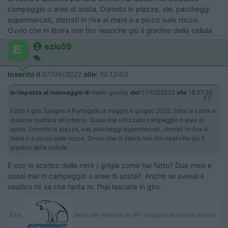
campeggio o aree di sosta. Dormito in piazze, vie, parcheggi
supermercati, sterrati in riva al mare o a picco sulle rocce.
Ovvio che in libera non tiro neanche giù il gradino della cellula
ezio59
-
Inserito il
07/09/2022
alle:
19:12:03
In risposta al messaggio di
mario grundy
del
07/09/2022
alle
18:57:35
Fatto il giro Spagna e Portogallo a maggio e giugno 2022, tutta la costa e
qualche puntata all'interno. Quasi mai utilizzato campeggio o aree di
sosta. Dormito in piazze, vie, parcheggi supermercati, sterrati in riva al
mare o a picco sulle rocce. Ovvio che in libera non tiro neanche giù il
gradino della cellula
E con lo scarico delle nere / grigie come hai fatto? Due mesi e
quasi mai in campeggio o aree di sosta? Anche se avessi il
nautico mi sa che tanta m. l'hai lasciata in giro.
Ezio
Servo per Amikeco by IPA "Viaggio per vedere non per