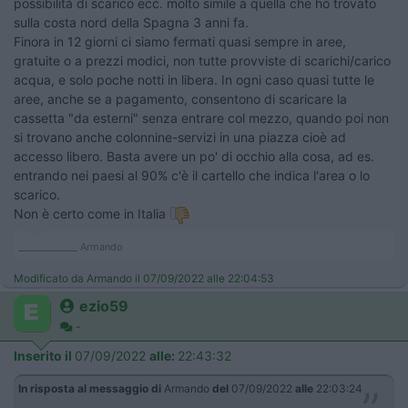
possibilità di scarico ecc. molto simile a quella che ho trovato
sulla costa nord della Spagna 3 anni fa.
Finora in 12 giorni ci siamo fermati quasi sempre in aree,
gratuite o a prezzi modici, non tutte provviste di scarichi/carico
acqua, e solo poche notti in libera. In ogni caso quasi tutte le
aree, anche se a pagamento, consentono di scaricare la
cassetta "da esterni" senza entrare col mezzo, quando poi non
si trovano anche colonnine-servizi in una piazza cioè ad
accesso libero. Basta avere un po' di occhio alla cosa, ad es.
entrando nei paesi al 90% c'è il cartello che indica l'area o lo
scarico.
Non è certo come in Italia
_____________ Armando
Modificato da Armando il 07/09/2022 alle 22:04:53
ezio59
-
Inserito il
07/09/2022
alle:
22:43:32
In risposta al messaggio di
Armando
del
07/09/2022
alle
22:03:24