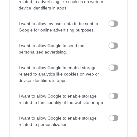
related to advertising like cookies on web or
device identifiers in apps.
gp
I want to allow my user data to be sent to
Google for online advertising purposes.
6
Trave71
I want to allow Google to send me
4545
personalized advertising.
Inserito il
08/09/2022
alle:
09:37:27
In risposta al messaggio di
mario grundy
del
07/09/2022
alle
18:57:35
I want to allow Google to enable storage
related to analytics like cookies on web or
Fatto il giro Spagna e Portogallo a maggio e giugno 2022, tutta la costa e
device identifiers in apps.
qualche puntata all'interno. Quasi mai utilizzato campeggio o aree di
sosta. Dormito in piazze, vie, parcheggi supermercati, sterrati in riva al
mare o a picco sulle rocce. Ovvio che in libera non tiro neanche giù il
I want to allow Google to enable storage
gradino della cellula
related to functionality of the website or app.
Una domanda, forse stupida, a livello sicurezza, come ti sei
trovato?
I want to allow Google to enable storage
Manco dalla penisola iberica da 30 anni quasi, in camper.
related to personalization.
Facevamo solo libera andando in camping solo per scaricare o
in zone particolari, anche se non sempre ( es Madrid) , nei