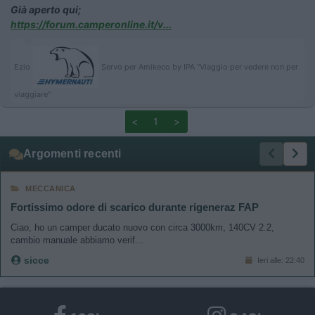
Già aperto qui;
https://forum.camperonline.it/v...
Ezio
Servo per Amikeco by IPA "Viaggio per vedere non per
viaggiare"
<
1
>
Argomenti recenti
MECCANICA
Fortissimo odore di scarico durante rigeneraz FAP
Ciao, ho un camper ducato nuovo con circa 3000km, 140CV 2.2,
cambio manuale abbiamo verif...
sicce
Ieri alle: 22:40