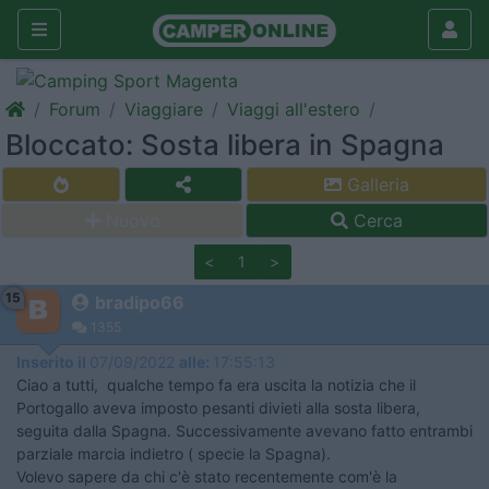
Forum
Viaggiare
Viaggi all'estero
Bloccato: Sosta libera in Spagna
Galleria
Nuovo
Cerca
<
1
>
15
bradipo66
1355
Inserito il
07/09/2022
alle:
17:55:13
Ciao a tutti, qualche tempo fa era uscita la notizia che il
Portogallo aveva imposto pesanti divieti alla sosta libera,
seguita dalla Spagna. Successivamente avevano fatto entrambi
parziale marcia indietro ( specie la Spagna).
Volevo sapere da chi c'è stato recentemente com'è la