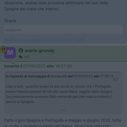
situazione, andrei nelle prossime settimane nel sud della
Spagna sia costa che interno.
Grazie
bradipo66
Modificato da bradipo66 il 07/09/2022 alle 17:56:16
17
mario grundy
142
Inserito il
07/09/2022
alle:
18:57:35
In risposta al messaggio di
bradipo66
del
07/09/2022
alle
17:55:13
Ciao a tutti, qualche tempo fa era uscita la notizia che il Portogallo
aveva imposto pesanti divieti alla sosta libera, seguita dalla Spagna.
Successivamente avevano fatto entrambi parziale marcia indietro (
specie la Spagna).
...
Fatto il giro Spagna e Portogallo a maggio e giugno 2022, tutta
la costa e qualche puntata all'interno. Quasi mai utilizzato