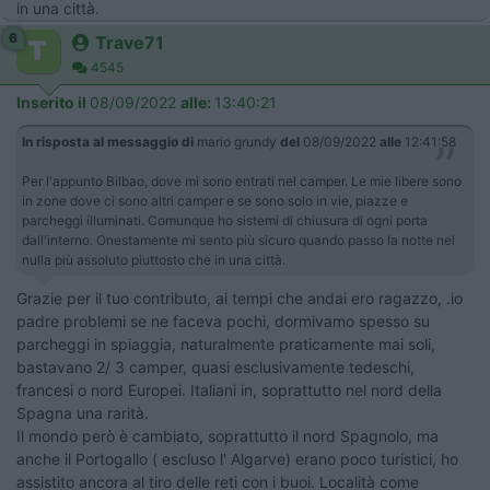
in una città.
6
Trave71
4545
Inserito il
08/09/2022
alle:
13:40:21
In risposta al messaggio di
mario grundy
del
08/09/2022
alle
12:41:58
Per l'appunto Bilbao, dove mi sono entrati nel camper. Le mie libere sono
in zone dove ci sono altri camper e se sono solo in vie, piazze e
parcheggi illuminati. Comunque ho sistemi di chiusura di ogni porta
dall'interno. Onestamente mi sento più sicuro quando passo la notte nel
nulla più assoluto piuttosto che in una città.
Grazie per il tuo contributo, ai tempi che andai ero ragazzo, .io
padre problemi se ne faceva pochi, dormivamo spesso su
parcheggi in spiaggia, naturalmente praticamente mai soli,
bastavano 2/ 3 camper, quasi esclusivamente tedeschi,
francesi o nord Europei. Italiani in, soprattutto nel nord della
Spagna una rarità.
Il mondo però è cambiato, soprattutto il nord Spagnolo, ma
anche il Portogallo ( escluso l' Algarve) erano poco turistici, ho
assistito ancora al tiro delle reti con i buoi. Località come