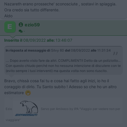
Nazareth erano prosseche' sconosciute , sostavi in spiaggia.
Ora credo sia tutto differente.
Aldo
ezio59
-
Inserito il
08/09/2022
alle:
13:46:07
In risposta al messaggio di
Silvy 60
del
08/09/2022
alle
11:31:34
.... Dopo averlo visto fare da altri. ​​​​​​COMPLIMENTI! Detto da un poliziotto...
Con questo chiudo perché non ho nessuna intenzione di discutere con te
(evito sempre i tuoi interventi) ma questa volta non sono riuscito.
Bravo, chissà cosa fai tu e cosa hai fatto agli inizi, io ho il
coraggio di dirlo. Tu Santo subito ! Adesso so che ho un altro
estimatore
Ezio
Servo per Amikeco by IPA "Viaggio per vedere non per
viaggiare"