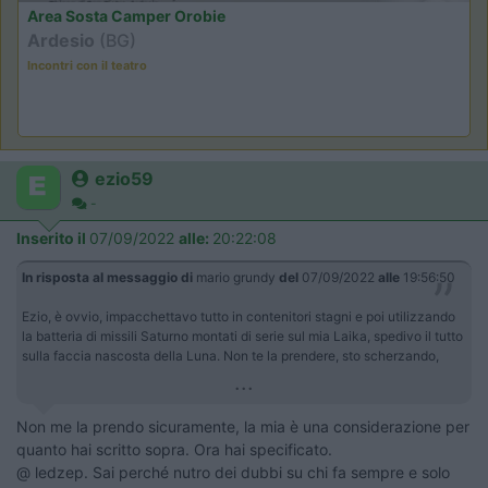
Area Sosta Camper Orobie
Ardesio
(BG)
Incontri con il teatro
ezio59
-
Inserito il
07/09/2022
alle:
20:22:08
In risposta al messaggio di
mario grundy
del
07/09/2022
alle
19:56:50
Ezio, è ovvio, impacchettavo tutto in contenitori stagni e poi utilizzando
la batteria di missili Saturno montati di serie sul mia Laika, spedivo il tutto
sulla faccia nascosta della Luna. Non te la prendere, sto scherzando,
...
Non me la prendo sicuramente, la mia è una considerazione per
quanto hai scritto sopra. Ora hai specificato.
@ ledzep. Sai perché nutro dei dubbi su chi fa sempre e solo