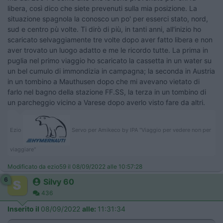
libera, così dico che siete prevenuti sulla mia posizione. La
situazione spagnola la conosco un po' per esserci stato, nord,
sud e centro pù volte. Ti dirò di più, in tanti anni, all'inizio ho
scaricato selvaggiamente tre volte dopo aver fatto libera e non
aver trovato un luogo adatto e me le ricordo tutte. La prima in
puglia nel primo viaggio ho scaricato la cassetta in un water su
un bel cumulo di immondizia in campagna; la seconda in Austria
in un tombino a Mauthusen dopo che mi avevano vietato di
farlo nel bagno della stazione FF.SS, la terza in un tombino di
un parcheggio vicino a Varese dopo averlo visto fare da altri.
Ezio
Servo per Amikeco by IPA "Viaggio per vedere non per
viaggiare"
Modificato da ezio59 il 08/09/2022 alle 10:57:28
6
Silvy 60
436
Inserito il
08/09/2022
alle:
11:31:34