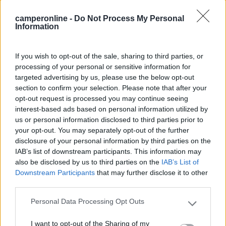
Inserito il
08/09/2022
alle:
08:29:29
camperonline -
Do Not Process My Personal
Ezio,
Information
Non volermene... ma rispondendo così brusco offendi coloro
che fanno ANCHE libera
Concordo con te che molti sono zozzoni, che non hanno il
If you wish to opt-out of the sale, sharing to third parties, or
minimo rispetto per ciò che trovano e per gli altri, ma non
processing of your personal or sensitive information for
tutti....
targeted advertising by us, please use the below opt-out
Le volte che mi è capitato di fare libera, ad esempio al
section to confirm your selection. Please note that after your
Moncenisio, ho scaricato cassetta e grigie all'autogrill, dove gli
opt-out request is processed you may continue seeing
scarichi sono veramente fatiscenti e mantenuti malissimo,
interest-based ads based on personal information utilized by
sebbene siano abbastanza recenti
us or personal information disclosed to third parties prior to
Scaricando lì vedi tutta la miseria umano-camperista: residuo di
your opt-out. You may separately opt-out of the further
scarichi senza disgregante, carta igienica non da wc chimici
disclosure of your personal information by third parties on the
ecc questo fa ****** e ci fa apparire tutta la categoria come
IAB’s list of downstream participants. This information may
dei miserabili, ma non siamo tutti così, fortunatamente
also be disclosed by us to third parties on the
IAB’s List of
Buona strada a tutti
Downstream Participants
that may further disclose it to other
third parties.
Personal Data Processing Opt Outs
Please note that this website/app uses one or more Google
services and may gather and store information including but
gp
I want to opt-out of the Sharing of my