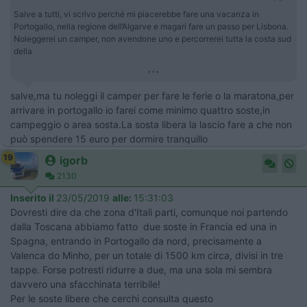
Salve a tutti, vi scrivo perché mi piacerebbe fare una vacanza in
Portogallo, nella regione dell’Algarve e magari fare un passo per Lisbona.
Noleggerei un camper, non avendone uno e percorrerei tutta la costa sud
della
...
salve,ma tu noleggi il camper per fare le ferie o la maratona,per
arrivare in portogallo io farei come minimo quattro soste,in
campeggio o area sosta.La sosta libera la lascio fare a che non
può spendere 15 euro per dormire tranquillo
19
igorb
2130
Inserito il
23/05/2019
alle:
15:31:03
Dovresti dire da che zona d'Itali parti, comunque noi partendo
dalla Toscana abbiamo fatto due soste in Francia ed una in
Spagna, entrando in Portogallo da nord, precisamente a
Valenca do Minho, per un totale di 1500 km circa, divisi in tre
tappe. Forse potresti ridurre a due, ma una sola mi sembra
davvero una sfacchinata terribile!
Per le soste libere che cerchi consulta questo