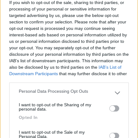
If you wish to opt-out of the sale, sharing to third parties, or
Noleggerei un camper, non avendone uno e percorrerei tutta la costa sud
processing of your personal or sensitive information for
della
...
targeted advertising by us, please use the below opt-out
section to confirm your selection. Please note that after your
opt-out request is processed you may continue seeing
Ciao Evos
interest-based ads based on personal information utilized by
Per arrivare fino in Portogallo via terra occorrono almeno 3
us or personal information disclosed to third parties prior to
giorni , considerando che durante il tragitto vi sono diverse
your opt-out. You may separately opt-out of the further
località interessanti potrebbero non bastare anche perche' l'
disclosure of your personal information by third parties on the
Algarve non offre a mio modesto avviso spunti particolarmente
IAB’s list of downstream participants. This information may
interessanti se confrontati ad altro.
also be disclosed by us to third parties on the
IAB’s List of
Hai provato a verificare se non sia più conveniente arrivare in
Downstream Participants
that may further disclose it to other
aereo e noleggiarne uno in loco ?
third parties.
Per quanto riguarda le soste con l' app park4night trovi
parecchi spunti per soste dell' ultimo momento.
Personal Data Processing Opt Outs
In generale si sconsiglia la sosta sulla tratta autostradale della
Please note that this website/app uses one or more Google
francia del Sud , per la Spagna non saprei io mi fermai in un
services and may gather and store information including but
I want to opt-out of the Sharing of my
paio aa trovate lungo il tragitto tramite l' app indicata .
not limited to your visit or usage behaviour. You may click to
personal data.
Per quanto mi riguarda, a chi si appresta a viaggiare in camper
grant or deny consent to Google and its third-party tags to
Opted In
suggerisco di provare ad affinare la capacita' di trovare
use your data for below specified purposes in below Google
sistemazioni on the road. Trovare camping liberi in determinati
consent section.
I want to opt-out of the Sale of my
periodi oltre che difficile puo' risultare dispersivo se non si
Personal Data.