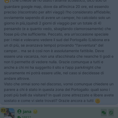
) che chiede se ho usato l'atlante scolastico, dico solo di
guardare google map, dove da all'incirca 20 ore, ed essendo
preciso (riscontrato per altri viaggi) l'ho considerato affidabile;
ovviamente sapendo di avere un camper, ho calcolato solo un
giorno in più,(quindi 2 giorni di viaggio per un totale di 4)
pensando (e a quanto vedo, sbagliando clamorosamente) che
fosse più che sufficiente. Peccato, era un'occasione speciale
per i miei e volevano vedere il sud del Portogallo (Lisbona era
un di più, se avanzava tempo) provando "l'avventura" del
camper... ma se è così non è assolutamente fattibile. Deve
essere una vacanza, non una sfacchinata che neanche ti godi e
non ti permette di vedere nulla. Grazie comunque a tutti e
anche a chi mi ha suggerito il sito e l'app park4night che
sicuramente mi potrà essere utile, nel caso si decidesse di
andare altrove.
Visto che ormai sono nel discorso, vorrei comunque chiedere un
parere a chi è stato in questa zona del Portogallo: quali sono i
posti più belli da visitare? In quali zone attrezzate e libere avete
sostato e come vi siete trovati? Grazie ancora a tutti
22
jana
18837