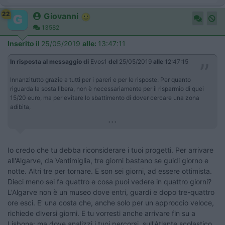
22
Giovanni
13582
Inserito il
25/05/2019
alle:
13:47:11
In risposta al messaggio di
Evos1
del
25/05/2019
alle
12:47:15
Innanzitutto grazie a tutti per i pareri e per le risposte. Per quanto
riguarda la sosta libera, non è necessariamente per il risparmio di quei
15/20 euro, ma per evitare lo sbattimento di dover cercare una zona
adibita,
...
Io credo che tu debba riconsiderare i tuoi progetti. Per arrivare
all'Algarve, da Ventimiglia, tre giorni bastano se guidi giorno e
notte. Altri tre per tornare. E son sei giorni, ad essere ottimista.
Dieci meno sei fa quattro e cosa puoi vedere in quattro giorni?
L'Algarve non è un museo dove entri, guardi e dopo tre-quattro
ore esci. E' una costa che, anche solo per un approccio veloce,
richiede diversi giorni. E tu vorresti anche arrivare fin su a
Lisbona: ma dove analizzi i tuoi percorsi, sull'Atlante scolastico,