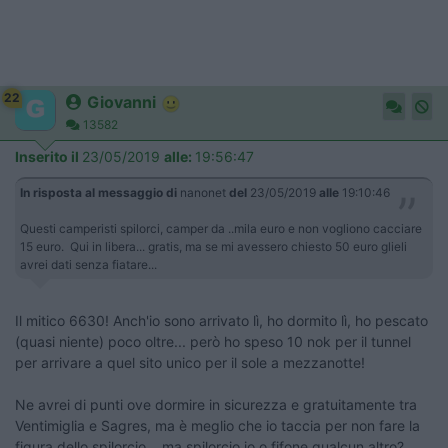
22
Giovanni
13582
Inserito il
23/05/2019
alle:
19:56:47
In risposta al messaggio di
nanonet
del
23/05/2019
alle
19:10:46
Questi camperisti spilorci, camper da ..mila euro e non vogliono cacciare
15 euro. Qui in libera... gratis, ma se mi avessero chiesto 50 euro glieli
avrei dati senza fiatare...
Il mitico 6630! Anch'io sono arrivato lì, ho dormito lì, ho pescato
(quasi niente) poco oltre... però ho speso 10 nok per il tunnel
per arrivare a quel sito unico per il sole a mezzanotte!
Ne avrei di punti ove dormire in sicurezza e gratuitamente tra
Ventimiglia e Sagres, ma è meglio che io taccia per non fare la
figura dello spilorcio... ma spilorcio io o fifone qualcun altro?