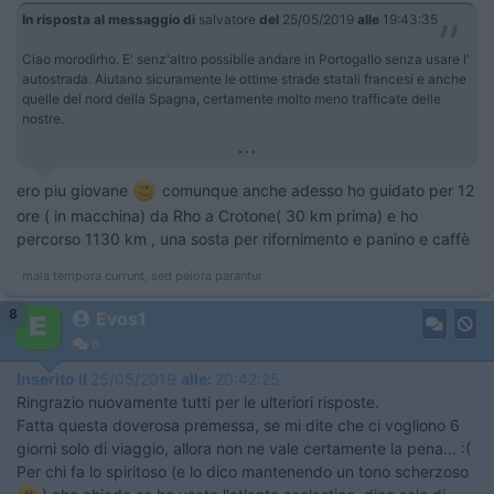
In risposta al messaggio di
salvatore
del
25/05/2019
alle
19:43:35
Ciao morodirho. E' senz'altro possibile andare in Portogallo senza usare l'
autostrada. Aiutano sicuramente le ottime strade statali francesi e anche
quelle del nord della Spagna, certamente molto meno trafficate delle
nostre.
...
ero piu giovane
comunque anche adesso ho guidato per 12
ore ( in macchina) da Rho a Crotone( 30 km prima) e ho
percorso 1130 km , una sosta per rifornimento e panino e caffè
mala tempora currunt, sed peiora parantur
8
Evos1
6
Inserito il
25/05/2019
alle:
20:42:25
Ringrazio nuovamente tutti per le ulteriori risposte.
Fatta questa doverosa premessa, se mi dite che ci vogliono 6
giorni solo di viaggio, allora non ne vale certamente la pena... :(
Per chi fa lo spiritoso (e lo dico mantenendo un tono scherzoso