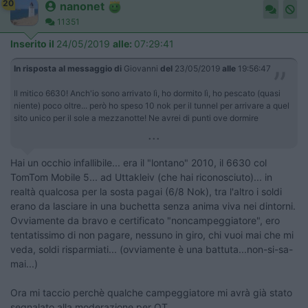
20
nanonet
11351
Inserito il
24/05/2019
alle:
07:29:41
In risposta al messaggio di
Giovanni
del
23/05/2019
alle
19:56:47
Il mitico 6630! Anch'io sono arrivato lì, ho dormito lì, ho pescato (quasi
niente) poco oltre... però ho speso 10 nok per il tunnel per arrivare a quel
sito unico per il sole a mezzanotte! Ne avrei di punti ove dormire
...
Hai un occhio infallibile... era il "lontano" 2010, il 6630 col
TomTom Mobile 5... ad Uttakleiv (che hai riconosciuto)... in
realtà qualcosa per la sosta pagai (6/8 Nok), tra l'altro i soldi
erano da lasciare in una buchetta senza anima viva nei dintorni.
Ovviamente da bravo e certificato "noncampeggiatore", ero
tentatissimo di non pagare, nessuno in giro, chi vuoi mai che mi
veda, soldi risparmiati... (ovviamente è una battuta...non-si-sa-
mai...)
Ora mi taccio perchè qualche campeggiatore mi avrà già stato
segnalato alla moderazione per OT...