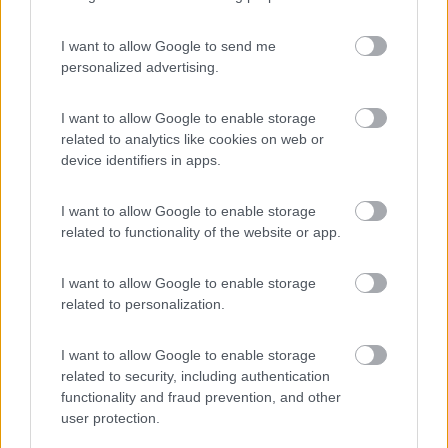
Inserito il
25/05/2019
alle:
12:47:15
Innanzitutto grazie a tutti per i pareri e per le risposte. Per
I want to allow Google to send me
quanto riguarda la sosta libera, non è necessariamente per il
personalized advertising.
risparmio di quei 15/20 euro, ma per evitare lo sbattimento di
dover cercare una zona adibita, che magari rimane fin troppo
I want to allow Google to enable storage
fuori dal percorso che farei (infatti seguendo il percorso da
related to analytics like cookies on web or
google map, sarebbe la maggior parte autostrada) Inoltre
device identifiers in apps.
avevo considerato che di viaggio ci volevano 2 giorni (2 ad
andare e 2 a tornare) e non 3 come qualcuno mi ha fatto
I want to allow Google to enable storage
notare. Chi ha messo 3 giorni intende seguendo fedelmente il
related to functionality of the website or app.
percorso, o fermandosi a visitare zone e posti "fuori itinerario" o
intendeva di viaggio totale tra andata e ritorno? Tra l'altro devo
considerare bene i tempi, perché il noleggio dura 10 giorni,
I want to allow Google to enable storage
quindi devo capire il tempo reale di viaggio (e per questo avevo
related to personalization.
in mente di andare a visitare le zone più belle dell'Algarve e
dopo se avanzasse tempo, magari visitare qualcosina in più
I want to allow Google to enable storage
anche in Spagna, magari sulla strada del ritorno oppure fare
related to security, including authentication
una tappa a Lisbona) Scusate le domande, magari banali, ma
functionality and fraud prevention, and other
sarebbe la prima esperienza in camper, per cui vorrei essere
user protection.
sicuro