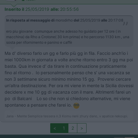
Inserito il
25/05/2019
alle:
20:55:56
In risposta al messaggio di
morodirho
del
25/05/2019
alle
20:17:08
ero piu giovane comunque anche adesso ho guidato per 12 ore ( in
macchina) da Rho a Crotone( 30 km prima) e ho percorso 1130 km , una
sosta per rifornimento e panino e caffè
Ma d' diverso farlo un gg e farlo più gg in fila. Faccio anch'io i
miei 1000km in giornata a volte anche ritorno entro 3 gg ma poi
basta. Qua invece d' da tirare in continuazione praticamente
fino al ritorno . Io personalmente penso che s' una vacanza se
non 3 settimane sicuro minimo minimo 15 gg. Proverei cercare
un'altra destinazione. Per ora mi viene in mente la Sicilia dovessi
decidere x me 10 gg di vacanza con il mare. Altrimenti farei un
po di Balcani Lo so che non si chiedono alternative, mi viene
spontaneo a pensare che farei io.
Jana - Mente Semplice tessera n.3 Komu neni zhury dano, v apatice nekoupi.
<
1
2
>