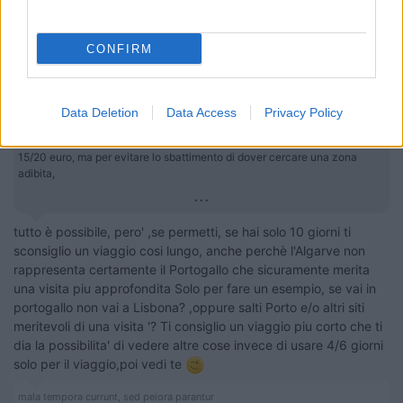
morodirho
-
CONFIRM
Inserito il
25/05/2019
alle:
13:39:23
In risposta al messaggio di
Evos1
del
25/05/2019
alle
12:47:15
Data Deletion
Data Access
Privacy Policy
Innanzitutto grazie a tutti per i pareri e per le risposte. Per quanto
riguarda la sosta libera, non è necessariamente per il risparmio di quei
15/20 euro, ma per evitare lo sbattimento di dover cercare una zona
adibita,
...
tutto è possibile, pero' ,se permetti, se hai solo 10 giorni ti
sconsiglio un viaggio cosi lungo, anche perchè l'Algarve non
rappresenta certamente il Portogallo che sicuramente merita
una visita piu approfondita Solo per fare un esempio, se vai in
portogallo non vai a Lisbona? ,oppure salti Porto e/o altri siti
meritevoli di una visita '? Ti consiglio un viaggio piu corto che ti
dia la possibilita' di vedere altre cose invece di usare 4/6 giorni
solo per il viaggio,poi vedi te
mala tempora currunt, sed peiora parantur