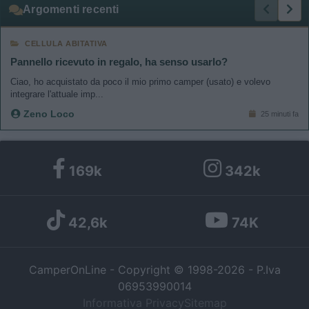
Argomenti recenti
CELLULA ABITATIVA
Pannello ricevuto in regalo, ha senso usarlo?
Ciao, ho acquistato da poco il mio primo camper (usato) e volevo
integrare l'attuale imp...
Zeno Loco
25 minuti fa
169k
342k
42,6k
74K
CamperOnLine - Copyright © 1998-2026 - P.Iva
06953990014
Informativa Privacy
Sitemap