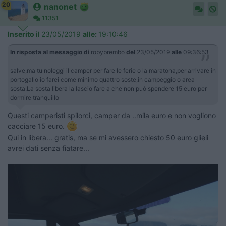
20
nanonet
11351
Inserito il
23/05/2019
alle:
19:10:46
In risposta al messaggio di
robybrembo
del
23/05/2019
alle
09:36:53
salve,ma tu noleggi il camper per fare le ferie o la maratona,per arrivare in
portogallo io farei come minimo quattro soste,in campeggio o area
sosta.La sosta libera la lascio fare a che non può spendere 15 euro per
dormire tranquillo
Questi camperisti spilorci, camper da ..mila euro e non vogliono
cacciare 15 euro.
Qui in libera... gratis, ma se mi avessero chiesto 50 euro glieli
avrei dati senza fiatare...