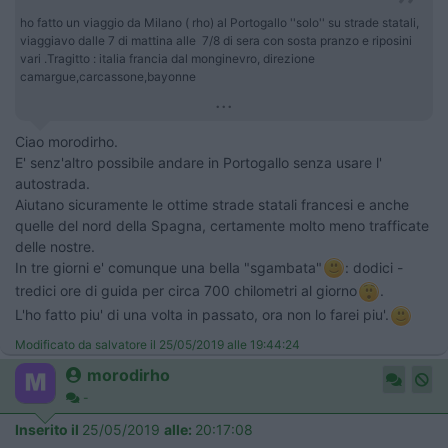
ho fatto un viaggio da Milano ( rho) al Portogallo ''solo'' su strade statali,
viaggiavo dalle 7 di mattina alle 7/8 di sera con sosta pranzo e riposini
vari .Tragitto : italia francia dal monginevro, direzione
camargue,carcassone,bayonne
...
Ciao morodirho.
E' senz'altro possibile andare in Portogallo senza usare l'
autostrada.
Aiutano sicuramente le ottime strade statali francesi e anche
quelle del nord della Spagna, certamente molto meno trafficate
delle nostre.
In tre giorni e' comunque una bella "sgambata"
: dodici -
tredici ore di guida per circa 700 chilometri al giorno
.
L'ho fatto piu' di una volta in passato, ora non lo farei piu'.
Modificato da salvatore il 25/05/2019 alle 19:44:24
morodirho
-
Inserito il
25/05/2019
alle:
20:17:08