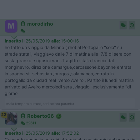
morodirho
-
Inserito il
25/05/2019
alle:
15:00:16
ho fatto un viaggio da Milano ( rho) al Portogallo ''solo'' su
strade statali, viaggiavo dalle 7 di mattina alle 7/8 di sera con
sosta pranzo e riposini vari .Tragitto : italia francia dal
monginevro, direzione camargue,carcassone,bayonne entrata
in spagna st. sebastian ,burgos ,salamanca,entrata in
portogallo da ciudad real verso Aveiro , Partito il lunedi mattina
arrivato ad Aveiro mercoledi sera ,viaggio ''esclusivamente ''di
giorno
mala tempora currunt, sed peiora parantur
22
Roberto66
22611
Inserito il
25/05/2019
alle:
17:52:02
Concordo anche io con chi afferma che un viaggio del genere in