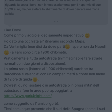
Innanzitutto grazie a tutti per i pareri e per le risposte. Per quanto
riguarda la sosta libera, non è necessariamente per il risparmio di quei
15/20 euro, ma per evitare lo sbattimento di dover cercare una zona
adibita,
...
Ciao Evos1.
Come primo viaggio e' decisamente impegnativo.
Ho dato una occhiata all' itinerario secondo Maps.
Da Ventimiglia (non dici da dove parti
, spero non da Napoli
) a Faro sono circa 1900 chilometri.
Praticamente e' tutta autostrada (inimmaginabile fare strade
normali con due giorni a disposizione).
La prima sosta (intorno ai 1.000 chilometri) sarebbe tra
Barcellona e Valencia: con un camper, metti a conto non meno
di 12 ore di guida
.
Dovresti quindi sostare o in autostrada o in prossimita' dell'
autostrada (per le aree puoi appoggiarti a
https://www.park4night.com/,
come suggerito dall' amico igorb).
Tieni comunque presente che il sud della Spagna (come il sud