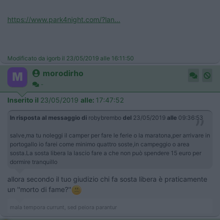
https://www.park4night.com/?lan...
Modificato da igorb il 23/05/2019 alle 16:11:50
morodirho
-
Inserito il
23/05/2019
alle:
17:47:52
In risposta al messaggio di
robybrembo
del
23/05/2019
alle
09:36:53
salve,ma tu noleggi il camper per fare le ferie o la maratona,per arrivare in
portogallo io farei come minimo quattro soste,in campeggio o area
sosta.La sosta libera la lascio fare a che non può spendere 15 euro per
dormire tranquillo
allora secondo il tuo giudizio chi fa sosta libera è praticamente
un ''morto di fame?''
mala tempora currunt, sed peiora parantur