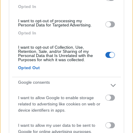
intende rimanere piu' giorni.
Opted In
Io nei lunghi trasferimenti spesso viaggio fino a tarda sera e
quando percepisco il limite di stanchezza o mi infilo nella piazza
di un piccolo paesino o raggiungo un PS indicato , doccia e
I want to opt-out of processing my
Personal Data for Targeted Advertising.
nanna con un orecchio teso...
Questa capacit' permette cambi di piani e programmi tipici dell'
Opted In
andare in Camper.
Certo , occorre sempre valutare le situazioni specifiche e nel
I want to opt-out of Collection, Use,
dubbio fermarsi se il posto lo suggerisce qualche ora prima
Retention, Sale, and/or Sharing of my
Personal Data that Is Unrelated with the
piuttosto che andare ad oltranza dopo...
Purposes for which it was collected.
Opted Out
Google consents
I want to allow Google to enable storage
related to advertising like cookies on web or
device identifiers in apps.
Modificato da Roberto66 il 24/05/2019 alle 11:31:06
8
Evos1
I want to allow my user data to be sent to
6
Google for online advertising purposes.