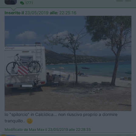
1771
Inserito il
23/05/2019
alle:
22:25:16
Io "spilorcio" in Calcidica... non riuscivo proprio a dormire
tranquillo..
Modificato da Max Max il 23/05/2019 alle 22:28:35