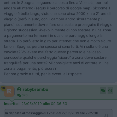
entrare in Spagna, seguendo la costa fino a Valencia, per poi
andare all’interno (seguo il percorso di google map) Siccome il
viaggio è bello lungo, visto che sono circa 2000 km e 21 ore di
viaggio (però in auto, con il camper andrò sicuramente più
piano) sicuramente dovrei fare una sosta e proseguire il viaggio
il giorno successivo. Avevo in mente di non sostare in una zona
a pagamento ma fermarmi in qualche parcheggio lungo la
strada. Ho però letto in giro per internet che non è molto sicuro
farlo in Spagna, perché spesso ci sono furti. Vi risulta o è una
cavolata? Voi avete mai fatto questo percorso e nel caso
conoscete qualche parcheggio “sicuro” o zona dove sostare in
tranquillità per una notte? Mi consigliate anzi di entrare in una
zona a pagamento, più sicura?
Per ora grazie a tutti, per le eventuali risposte
16
robybrembo
376
Inserito il
23/05/2019
alle:
09:36:53
In risposta al messaggio di
Evos1
del
22/05/2019
alle
22:27:10