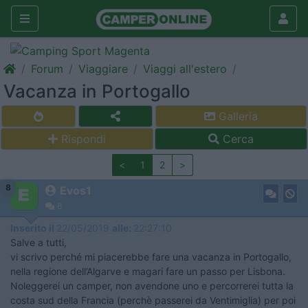
Forum
Viaggiare
Viaggi all'estero
Vacanza in Portogallo
Galleria
Rispondi
Cerca
<
1
2
>
8
Evos1
6
Inserito il
22/05/2019
alle:
22:27:10
Salve a tutti,
vi scrivo perché mi piacerebbe fare una vacanza in Portogallo,
nella regione dell’Algarve e magari fare un passo per Lisbona.
Noleggerei un camper, non avendone uno e percorrerei tutta la
costa sud della Francia (perchè passerei da Ventimiglia) per poi