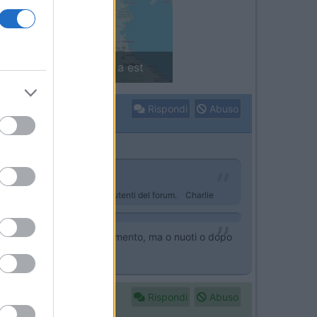
Next
Finlandia in camper: il piccolo sentiero
Rispondi
Abuso
bero essere utili a molti altri utenti del forum. Charlie
issero o meno sul riscaldamento, ma o nuoti o dopo
Rispondi
Abuso