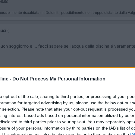
05:50
possibilmente riscaldata) in Dolomiti, possibilmente non troppo distante dalla V
iusi (
. Buon soggiorno e ... facci sapere se l'acqua della piscina é verament
ine -
Do Not Process My Personal Information
to opt-out of the sale, sharing to third parties, or processing of your per
formation for targeted advertising by us, please use the below opt-out s
05:50
r selection. Please note that after your opt-out request is processed y
eing interest-based ads based on personal information utilized by us or
possibilmente riscaldata) in Dolomiti, possibilmente non troppo distante dalla V
disclosed to third parties prior to your opt-out. You may separately opt-
losure of your personal information by third parties on the IAB’s list of
. This information may also be disclosed by us to third parties on the
IA