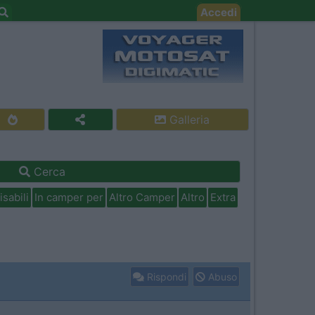
Accedi
Galleria
Cerca
isabili
In camper per
Altro Camper
Altro
Extra
Rispondi
Abuso