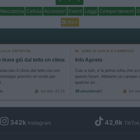
Meccanica
Cellula
Accessori
Eventi
Leggi
Comportamenti
D
Attivi
LLULA ABITATIVA
AREE DI SOSTA E CAMPEGGI
tirare giù dal tetto un clima
Info Agosto
staccato il clima dal tetto,ma non
Ciao a tutti, è la prima volta che sc
purtroppo previsto un modo per
questo forum. Abbiamo un camper 
i...
qualche an...
in
Ieri alle: 23:19
aleandrea07
Ieri al
342k
42,6k
Instagram
TikTok