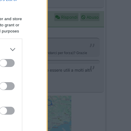
Rispondi
Abuso
er and store
to grant or
ed purposes
algardena (dove sabato dovrò andarci per forza)? Grazie
 informazioni potrebbero essere utili a molti altri