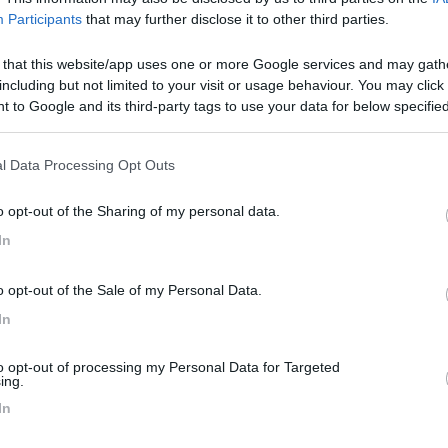
Participants
that may further disclose it to other third parties.
 that this website/app uses one or more Google services and may gath
including but not limited to your visit or usage behaviour. You may click 
 to Google and its third-party tags to use your data for below specifi
ogle consent section.
05:50
l Data Processing Opt Outs
possibilmente riscaldata) in Dolomiti, possibilmente non troppo distante dalla V
o opt-out of the Sharing of my personal data.
iscaldata che cercavi? Se sì puoi indicarci come ti sei trovato? Queste
In
o opt-out of the Sale of my Personal Data.
In
to opt-out of processing my Personal Data for Targeted
ing.
In