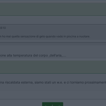
8:10
n ho mai quella sensazione di gelo quando vado in piscina a nuotare.
ne alla temperatura del corpo ,dell'aria,....
riscaldata esterna, siamo stati un w.e. e ci torniamo prossimamente
<
1
>