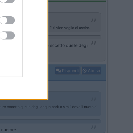
ldamento, ma o nuoti o dopo 2' ti vien voglia di uscire.
no hanno tale temperature eccetto quelle degli
Rispondi
Abuso
re eccetto quelle degli acqua park o simili dove il nuoto e'
 nuotare.