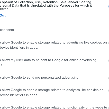
Previous
o opt-out of Collection, Use, Retention, Sale, and/or Sharing
ersonal Data that Is Unrelated with the Purposes for which it
lected.
Out
Tour dell'Arco Alpino: da ovest a est
consents
o allow Google to enable storage related to advertising like cookies on
evice identifiers in apps.
e
12:57:08
o allow my user data to be sent to Google for online advertising
s.
a che cercavi? Se sì puoi indicarci come ti sei trovato? Queste informazioni potreb
to allow Google to send me personalized advertising.
ta a 26°: entrando la sensazione è che fosse gelata, non so se ment
o allow Google to enable storage related to analytics like cookies on
evice identifiers in apps.
o allow Google to enable storage related to functionality of the website