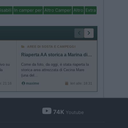
isabili
In camper per
Altro Camper
Altro
Extra
AREE DI SOSTA E CAMPEGGI
ACCESSORI
Riaperta AA storica a Marina di Cecina
"Zaino per 
rivo su
Come da foto, da oggi, è stata riaperta la
......
da
storica area attrezzata di Cecina Mare
Verdone55
(una del...
le: 21:16
maxime
Ieri alle: 18:31
74K
Youtube