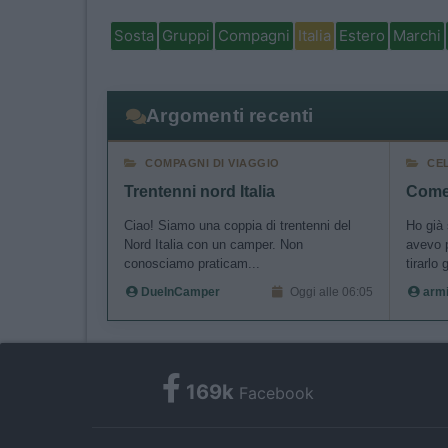
Sosta
Gruppi
Compagni
Italia
Estero
Marchi
Argomenti recenti
COMPAGNI DI VIAGGIO
CE
Trentenni nord Italia
Come 
Ciao! Siamo una coppia di trentenni del
Ho già 
Nord Italia con un camper. Non
avevo 
conosciamo praticam...
tirarlo g
DueInCamper
Oggi alle 06:05
arm
169k
Facebook