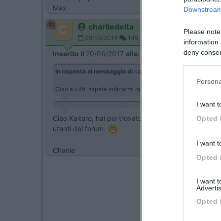
Max
Downstream 
11
charliedelta
Please note
08/09/2014
149
information 
deny consent
Inserito il
20/06/2017
alle:
12:57:08
in below Go
In risposta al messaggio di
kaitaro
del
14/06/2017
alle
14:
Persona
Ciao a tutti, sapete indicarmi qualche camping con piscina (
I want t
Ciao Kaitaro, hai poi trovato il camping con piscina r
Opted 
utenti del forum.
I want t
Charlie
Opted 
I want 
Advertis
Opted 