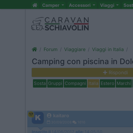
Camper
Accessori
Viaggi
Sos
Forum
Viaggiare
Viaggi in Italia
Camping con piscina in Dol
Rispondi
Sosta
Gruppi
Compagni
Italia
Estero
Marchi
17
kaitaro
30/09/2008
1616
Inserito il
14/06/2017
alle:
14:05:50