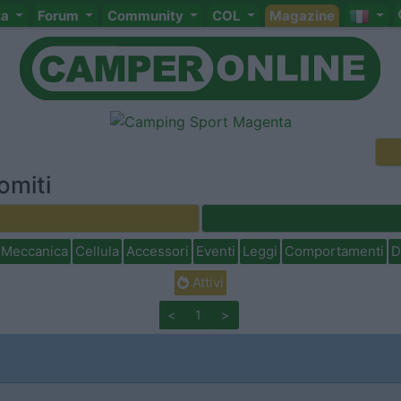
ta
Forum
Community
COL
Magazine
omiti
Meccanica
Cellula
Accessori
Eventi
Leggi
Comportamenti
D
Attivi
<
1
>