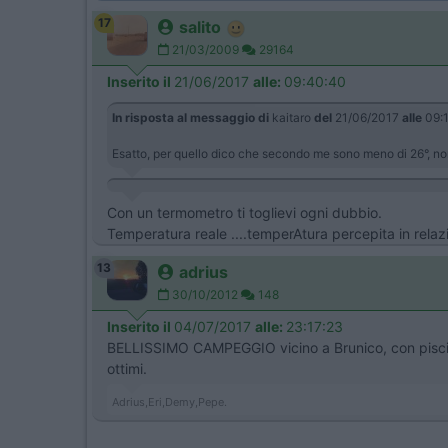
17
salito
21/03/2009
29164
Inserito il
21/06/2017
alle:
09:40:40
In risposta al messaggio di
kaitaro
del
21/06/2017
alle
09:1
Esatto, per quello dico che secondo me sono meno di 26°, no
Con un termometro ti toglievi ogni dubbio.
Temperatura reale ....temperAtura percepita in relazio
13
adrius
30/10/2012
148
Inserito il
04/07/2017
alle:
23:17:23
BELLISSIMO CAMPEGGIO vicino a Brunico, con piscina 
ottimi.
Adrius,Eri,Demy,Pepe.