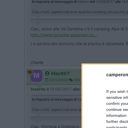
In risposta al messaggio di
kaitaro
del
14/06/2017
alle
14:
Ciao a tutti, sapete indicarmi qualche camping con piscina (
Ciao, vicino alla Val Gardena c'è il camping Alpe di S
http://www.camping-seiseralm.co...
) e sul loro sito scrivono che la piscina è riscaldata
Charlie
16
Max967
camperonl
22/10/2009
928
Inserito il
15/06/2017
alle:
12:03:35
If you wish 
sensitive in
In risposta al messaggio di
kaitaro
del
14/06/2017
alle
14:
confirm you
continue se
Ciao a tutti, sapete indicarmi qualche camping con piscina (
information 
further disc
Ciao, Olympia a Dobbiaco
participants