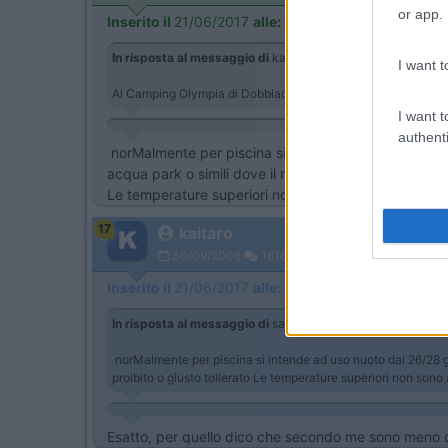
or app.
Inserito il
21/06/2017
alle:
08:56:15
In risposta al messaggio di
kaitaro
del
20/06/2017
alle
23:
I want t
Al Camping Olympia di Dobbiaco dicono sia riscaldata a 26°: 
I want t
authenti
norMalmente per piscina si intende ad uso nuoto dai 
acqua park o simili dove il nuoto e' proibito o giusto 
Le temperature superiori non sono adatte al nuoto q
17
kaitaro
30/09/2008
1616
Inserito il
21/06/2017
alle:
09:18:10
In risposta al messaggio di
salito
del
21/06/2017
alle
08:56
norMalmente per piscina si intende ad uso nuoto dai 26/28 gra
proibito o giusto tollerato Le temperature superiori non son
Esatto, per quello dico che secondo me sono meno di