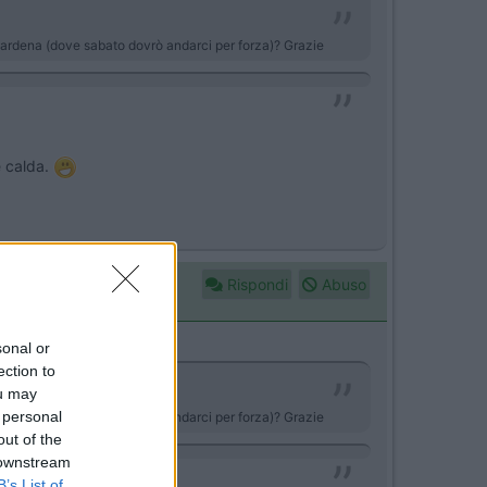
algardena (dove sabato dovrò andarci per forza)? Grazie
e calda.
Rispondi
Abuso
sonal or
ection to
ou may
 personal
algardena (dove sabato dovrò andarci per forza)? Grazie
out of the
 downstream
B’s List of