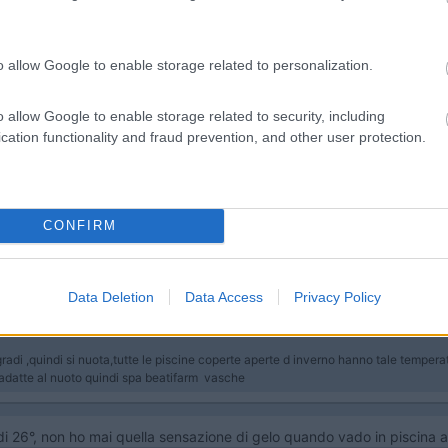
32:29
o allow Google to enable storage related to personalization.
entrando la sensazione è che fosse gelata, non so se mentissero o meno sul risca
o allow Google to enable storage related to security, including
cation functionality and fraud prevention, and other user protection.
26/28 gradi ,quindi si nuota,tutte le piscine coperte aperte d inver
tollerato
uindi spa beatifarm "" vasche"
CONFIRM
Data Deletion
Data Access
Privacy Policy
:15
di ,quindi si nuota,tutte le piscine coperte aperte d inverno hanno tale temperatu
o adatte al nuoto quindi spa beatifarm vasche
 26°, non ho mai quella sensazione di gelo quando vado in piscina a