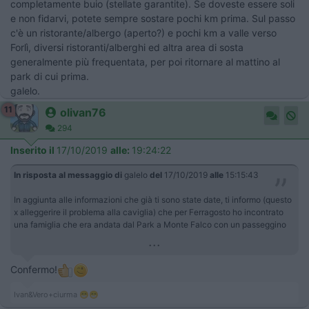
completamente buio (stellate garantite). Se doveste essere soli
e non fidarvi, potete sempre sostare pochi km prima. Sul passo
c'è un ristorante/albergo (aperto?) e pochi km a valle verso
Forlì, diversi ristoranti/alberghi ed altra area di sosta
generalmente più frequentata, per poi ritornare al mattino al
park di cui prima.
galelo.
11
olivan76
294
Inserito il
17/10/2019
alle:
19:24:22
In risposta al messaggio di
galelo
del
17/10/2019
alle
15:15:43
In aggiunta alle informazioni che già ti sono state date, ti informo (questo
x alleggerire il problema alla caviglia) che per Ferragosto ho incontrato
una famiglia che era andata dal Park a Monte Falco con un passeggino
...
Confermo!
Ivan&Vero+ciurma 😁😁