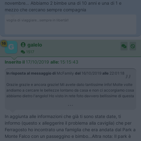
novembre... Abbiamo 2 bimbe una di 10 anni e una di 1 e
mezzo che cercano sempre compagnia
voglia di viaggiare...sempre in libertà!!
16
galelo
1517
Inserito il
17/10/2019
alle:
15:15:43
In risposta al messaggio di
McFamily
del
16/10/2019
alle
22:01:18
Grazie grazie e ancora grazie! Mi avete dato tantissime info! Molte volte
andiamo a cercare le bellezze lontano da casa e non ci accorgiamo cosa
abbiamo dietro l'angolo! Ho visto in rete foto davvero bellissime di questa
...
In aggiunta alle informazioni che già ti sono state date, ti
informo (questo x alleggerire il problema alla caviglia) che per
Ferragosto ho incontrato una famiglia che era andata dal Park a
Monte Falco con un passeggino e bimbo...Altra nota: Il park è