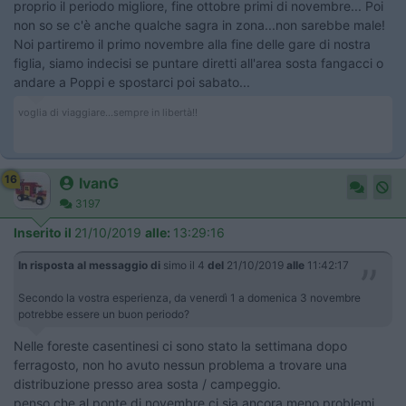
proprio il periodo migliore, fine ottobre primi di novembre... Poi
non so se c'è anche qualche sagra in zona...non sarebbe male!
Noi partiremo il primo novembre alla fine delle gare di nostra
figlia, siamo indecisi se puntare diretti all'area sosta fangacci o
andare a Poppi e spostarci poi sabato...
voglia di viaggiare...sempre in libertà!!
16
IvanG
3197
Inserito il
21/10/2019
alle:
13:29:16
In risposta al messaggio di
simo il 4
del
21/10/2019
alle
11:42:17
Secondo la vostra esperienza, da venerdì 1 a domenica 3 novembre
potrebbe essere un buon periodo?
Nelle foreste casentinesi ci sono stato la settimana dopo
ferragosto, non ho avuto nessun problema a trovare una
distribuzione presso area sosta / campeggio.
penso che al ponte di novembre ci sia ancora meno problemi