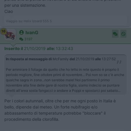
per una sistemazione.
Ciao
Viaggio su: Helix Izoard 555 S
16
IvanG
3197
Inserito il
21/10/2019
alle:
13:32:43
In risposta al messaggio di
McFamily
del
21/10/2019
alle
13:27:52
Per ammirare il foliage da quello che ho letto in rete questo è proprio il
periodo migliore, fine ottobre primi di novembre... Poi non so se c'è anche
qualche sagra in zona...non sarebbe male! Noi partiremo il primo
novembre alla fine delle gare di nostra figlia, siamo indecisi se puntare
diretti all'area sosta fangacci o andare a Poppi e spostarci poi sabato...
Per i colori autunnali, oltre che per me ogni posto in Italia è
bello, dipende dal meteo. Un forte nubifragio e/o
abbassamento di temperature potrebbe "bloccare" il
procedimento della clorofilla.