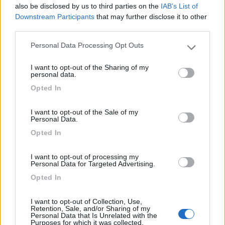
also be disclosed by us to third parties on the
IAB’s List of
Inserito il
15/10/2019
alle:
12:39:01
Downstream Participants
that may further disclose it to other
third parties.
In risposta al messaggio di
igorb
del
14/10/2019
alle
15:29:27
Personal Data Processing Opt Outs
Please note that this website/app uses one or more Google
La Foresta Casentinese copre un'ampio territorio a cavallo tra la
services and may gather and store information including but
provincia di Arezzo e quella di Forlì Cesena, in Romagna Oltre ai citati
I want to opt-out of the Sharing of my
Eremi di Camaldoli e La Verna, consiglio la cittadina di STIA ( Area sosta
not limited to your visit or usage behaviour. You may click to
personal data.
Parco
grant or deny consent to Google and its third-party tags to
Opted In
...
use your data for below specified purposes in below Google
consent section.
Grazie per le info!
I want to opt-out of the Sale of my
Personal Data.
Opted In
Simone
Helix Camper Galibier 620S
I want to opt-out of processing my
16
IvanG
Personal Data for Targeted Advertising.
3197
Opted In
Inserito il
15/10/2019
alle:
20:26:08
I want to opt-out of Collection, Use,
Carino anche il versante romagnolo con Bagno di Romagna, le
Retention, Sale, and/or Sharing of my
Balze, la diga di Ridracoli ed il suo splendido ecomuseo ecc.
Personal Data that Is Unrelated with the
Purposes for which it was collected.