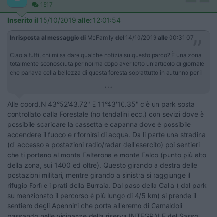
1517
Inserito il
15/10/2019
alle:
12:01:54
In risposta al messaggio di
McFamily
del
14/10/2019
alle
00:31:07
Ciao a tutti, chi mi sa dare qualche notizia su questo parco? È una zona
totalmente sconosciuta per noi ma dopo aver letto un'articolo di giornale
che parlava della bellezza di questa foresta soprattutto in autunno per il
...
Alle coord.N 43°52'43.72" E 11°43'10.35" c'è un park sosta
controllato dalla Forestale (no tendalini ecc.) con sevizi dove è
possibile scaricare la cassetta e capanna dove è possibile
accendere il fuoco e rifornirsi di acqua. Da li parte una stradina
(di accesso a postazioni radio/radar dell'esercito) poi sentieri
che ti portano al monte Falterona e monte Falco (punto più alto
della zona, sui 1400 ed oltre). Questo girando a destra delle
postazioni militari, mentre girando a sinistra si raggiunge il
rifugio Forlì e i prati della Burraia. Dal paso della Calla ( dal park
su menzionato il percorso è più lungo di 4/5 km) si prende il
sentiero degli Apennini che porta all'eremo di Camaldoli
passando nelle vicinanze della riserva INTEGRALE del Sasso