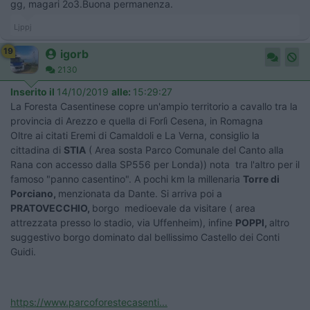
gg, magari 2o3.Buona permanenza.
Ljppj
19
igorb
2130
Inserito il
14/10/2019
alle:
15:29:27
La Foresta Casentinese copre un'ampio territorio a cavallo tra la
provincia di Arezzo e quella di Forlì Cesena, in Romagna
Oltre ai citati Eremi di Camaldoli e La Verna, consiglio la
cittadina di
STIA
( Area sosta Parco Comunale del Canto alla
Rana con accesso dalla SP556 per Londa)) nota tra l'altro per il
famoso "panno casentino". A pochi km la millenaria
Torre di
Porciano,
menzionata da Dante. Si arriva poi a
PRATOVECCHIO,
borgo medioevale da visitare ( area
attrezzata presso lo stadio, via Uffenheim), infine
POPPI,
altro
suggestivo borgo dominato dal bellissimo Castello dei Conti
Guidi.
https://www.parcoforestecasenti...