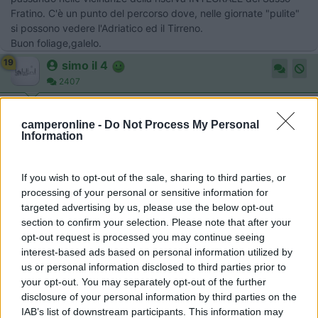
Fratino. C'è un punto del percorso dove, nelle giornate "pulite"
si possono vedere l'Adriatico ed il Tirreno.
Buon foliage,galelo.
19
simo il 4
2407
Inserito il
15/10/2019
alle:
12:38:40
camperonline -
Do Not Process My Personal
In risposta al messaggio di
mondiparalleli
del
14/10/2019
alle
22:00:56
Information
Sono posti molto belli, sopratutto in questa stagione. Nonostante sia in
ambiente montano, ci si può muovere senza problemi con il camper. Per
If you wish to opt-out of the sale, sharing to third parties, or
una lista delle cose da vedere, puoi seguire questo link Per una lista delle
processing of your personal or sensitive information for
...
targeted advertising by us, please use the below opt-out
section to confirm your selection. Please note that after your
Che ottime informazioni, grazie!
opt-out request is processed you may continue seeing
interest-based ads based on personal information utilized by
Simone
us or personal information disclosed to third parties prior to
Helix Camper Galibier 620S
your opt-out. You may separately opt-out of the further
disclosure of your personal information by third parties on the
19
simo il 4
IAB’s list of downstream participants. This information may
2407