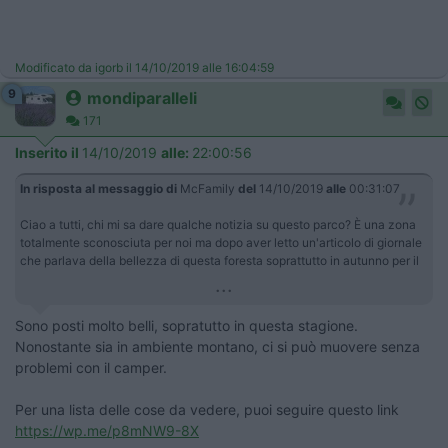
Modificato da igorb il 14/10/2019 alle 16:04:59
9
mondiparalleli
171
Inserito il
14/10/2019
alle:
22:00:56
In risposta al messaggio di
McFamily
del
14/10/2019
alle
00:31:07
Ciao a tutti, chi mi sa dare qualche notizia su questo parco? È una zona
totalmente sconosciuta per noi ma dopo aver letto un'articolo di giornale
che parlava della bellezza di questa foresta soprattutto in autunno per il
...
Sono posti molto belli, sopratutto in questa stagione.
Nonostante sia in ambiente montano, ci si può muovere senza
problemi con il camper.
Per una lista delle cose da vedere, puoi seguire questo link
https://wp.me/p8mNW9-8X