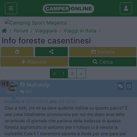
Forum
Viaggiare
Viaggi in Italia
Info foreste casentinesi
Galleria
Rispondi
Cerca
<
1
2
>
12
McFamily
883
Inserito il
14/10/2019
alle:
00:31:07
Ciao a tutti, chi mi sa dare qualche notizia su questo parco? È
una zona totalmente sconosciuta per noi ma dopo aver letto
un'articolo di giornale che parlava della bellezza di questa
foresta soprattutto in autunno per il foliage ci è venuta la
curiosità! Cosi il 1 novembre saremo a imola per una gara poi