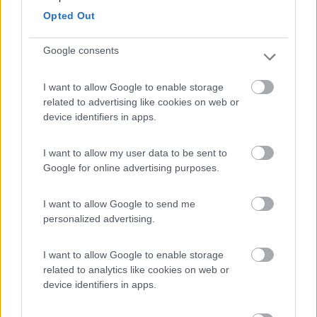
Opted Out
Viaggio su: Helix Izoard 555 S
11
olivan76
Google consents
294
Inserito il
16/10/2019
alle:
19:52:25
I want to allow Google to enable storage
related to advertising like cookies on web or
In risposta al messaggio di
McFamily
del
14/10/2019
alle
00:31:07
device identifiers in apps.
Ciao a tutti, chi mi sa dare qualche notizia su questo parco? È una zona
totalmente sconosciuta per noi ma dopo aver letto un'articolo di giornale
I want to allow my user data to be sent to
che parlava della bellezza di questa foresta soprattutto in autunno per il
Google for online advertising purposes.
...
I want to allow Google to send me
Ciao Mc family,se le tue intenzioni sono di fare una bella
personalized advertising.
camminata nel bosco sicuramente l'area dei "Fangacci" va
benissimo visto che di li puoi raggiungere agevolmente la vetta
del monte Falterona e del Falco e poco più oltre le sorgenti
I want to allow Google to enable storage
dell'Arno.Anche l'area di Campigna,presso."Lo Scoiattolo", non è
related to analytics like cookies on web or
male per passeggiare e per mangiare al ristorante stesso.
device identifiers in apps.
Confermo la presenza di un AS alla diga di ridracoli chiama però
l'Idromuseo per sapere se è aperta ed eventualmente prenotare