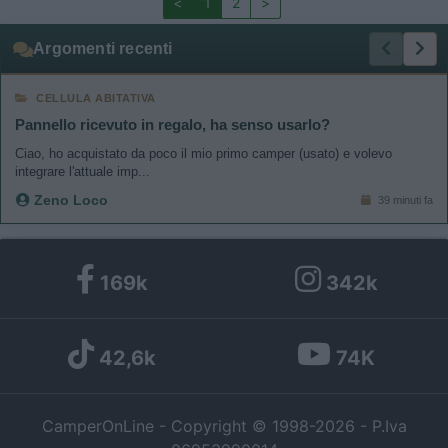
<
1
2
>
Argomenti recenti
CELLULA ABITATIVA
Pannello ricevuto in regalo, ha senso usarlo?
Ciao, ho acquistato da poco il mio primo camper (usato) e volevo
integrare l'attuale imp...
Zeno Loco
39 minuti fa
169k
342k
42,6k
74K
CamperOnLine - Copyright © 1998-2026 - P.Iva