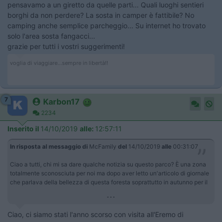
pensavamo a un giretto da quelle parti... Quali luoghi sentieri
borghi da non perdere? La sosta in camper è fattibile? No
camping anche semplice parcheggio... Su internet ho trovato
solo l'area sosta fangacci...
grazie per tutti i vostri suggerimenti!
voglia di viaggiare...sempre in libertà!!
7
Karbon17
2234
Inserito il
14/10/2019
alle:
12:57:11
In risposta al messaggio di
McFamily
del
14/10/2019
alle
00:31:07
Ciao a tutti, chi mi sa dare qualche notizia su questo parco? È una zona
totalmente sconosciuta per noi ma dopo aver letto un'articolo di giornale
che parlava della bellezza di questa foresta soprattutto in autunno per il
...
Ciao, ci siamo stati l'anno scorso con visita all'Eremo di