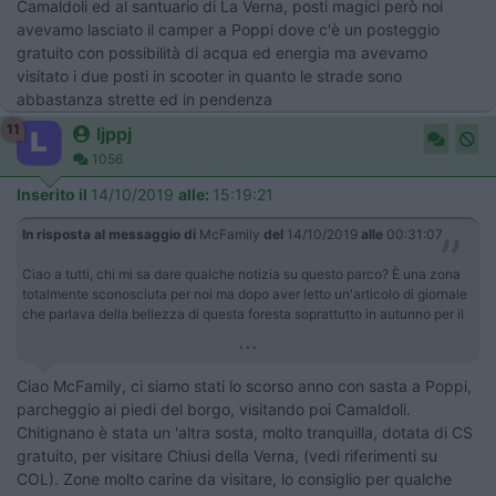
Camaldoli ed al santuario di La Verna, posti magici però noi
avevamo lasciato il camper a Poppi dove c'è un posteggio
gratuito con possibilità di acqua ed energia ma avevamo
visitato i due posti in scooter in quanto le strade sono
abbastanza strette ed in pendenza
11
ljppj
1056
Inserito il
14/10/2019
alle:
15:19:21
In risposta al messaggio di
McFamily
del
14/10/2019
alle
00:31:07
Ciao a tutti, chi mi sa dare qualche notizia su questo parco? È una zona
totalmente sconosciuta per noi ma dopo aver letto un'articolo di giornale
che parlava della bellezza di questa foresta soprattutto in autunno per il
...
Ciao McFamily, ci siamo stati lo scorso anno con sasta a Poppi,
parcheggio ai piedi del borgo, visitando poi Camaldoli.
Chitignano è stata un 'altra sosta, molto tranquilla, dotata di CS
gratuito, per visitare Chiusi della Verna, (vedi riferimenti su
COL). Zone molto carine da visitare, lo consiglio per qualche