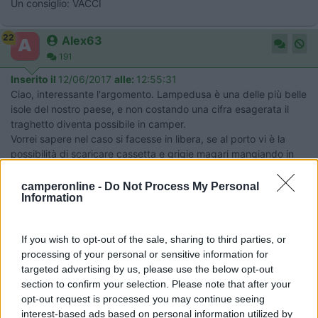
Un consiglio: VACCI
22
Alex63
191
Inserito il
12/06/2017
alle:
12:55:31
Ciao, interessante l'argomento. Lampedusa è una delle più belle
isole del nostro paese, e non costando una cifra esagerata il
traghetto diventa possibile in camper.
Vorrei sapere nel caso si facesse in libera, se al porto vi è la
possibilità di scaricare cassetta e grigie magari mangiando in
qualche ristorante (metodo usato spesso in Grecia). Oppure se
al campeggio sai se accettano il solo carico/scarico.
camperonline -
Do Not Process My Personal
Information
Grazie
Alessandro
If you wish to opt-out of the sale, sharing to third parties, or
16
franco1945
processing of your personal or sensitive information for
5574
targeted advertising by us, please use the below opt-out
section to confirm your selection. Please note that after your
Inserito il
12/06/2017
alle:
20:13:23
opt-out request is processed you may continue seeing
perchè non provate direttamente con loro
interest-based ads based on personal information utilized by