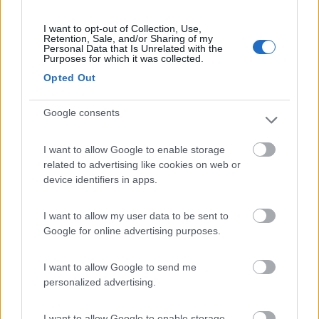
Roma 91 Lampedusa
I want to opt-out of Collection, Use,
Telefono:
0922 970886
Retention, Sale, and/or Sharing of my
Personal Data that Is Unrelated with the
Purposes for which it was collected.
E-mail:
infolampedusa@libero.it
Opted Out
Google consents
Responsabile:
Gian Carlo Troiani
I want to allow Google to enable storage
3
-
Info Point c/o Aeroporto, Lampedusa
related to advertising like cookies on web or
device identifiers in apps.
Telefono:
0922 970886
E-mail:
infolampedusa@libero.it
I want to allow my user data to be sent to
Google for online advertising purposes.
Modificato da franco1945 il 12/06/2017 alle 20:17:26
9
I want to allow Google to send me
cristianello
personalized advertising.
3
Inserito il
27/06/2017
alle:
18:40:07
I want to allow Google to enable storage