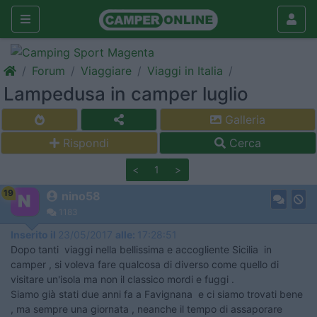
Forum
Viaggiare
Viaggi in Italia
Lampedusa in camper luglio
Galleria
Rispondi
Cerca
<
1
>
19
nino58
1183
Inserito il
23/05/2017
alle:
17:28:51
Dopo tanti viaggi nella bellissima e accogliente Sicilia in
camper , si voleva fare qualcosa di diverso come quello di
visitare un'isola ma non il classico mordi e fuggi .
Siamo già stati due anni fa a Favignana e ci siamo trovati bene
, ma sempre una giornata , neanche il tempo di assaporare