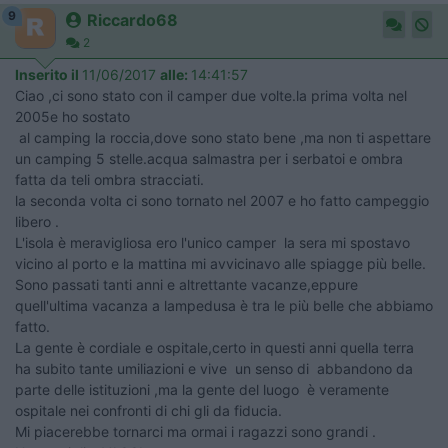
9
Riccardo68
2
Inserito il
11/06/2017
alle:
14:41:57
Ciao ,ci sono stato con il camper due volte.la prima volta nel
2005e ho sostato
al camping la roccia,dove sono stato bene ,ma non ti aspettare
un camping 5 stelle.acqua salmastra per i serbatoi e ombra
fatta da teli ombra stracciati.
la seconda volta ci sono tornato nel 2007 e ho fatto campeggio
libero .
L'isola è meravigliosa ero l'unico camper la sera mi spostavo
vicino al porto e la mattina mi avvicinavo alle spiagge più belle.
Sono passati tanti anni e altrettante vacanze,eppure
quell'ultima vacanza a lampedusa è tra le più belle che abbiamo
fatto.
La gente è cordiale e ospitale,certo in questi anni quella terra
ha subito tante umiliazioni e vive un senso di abbandono da
parte delle istituzioni ,ma la gente del luogo è veramente
ospitale nei confronti di chi gli da fiducia.
Mi piacerebbe tornarci ma ormai i ragazzi sono grandi .