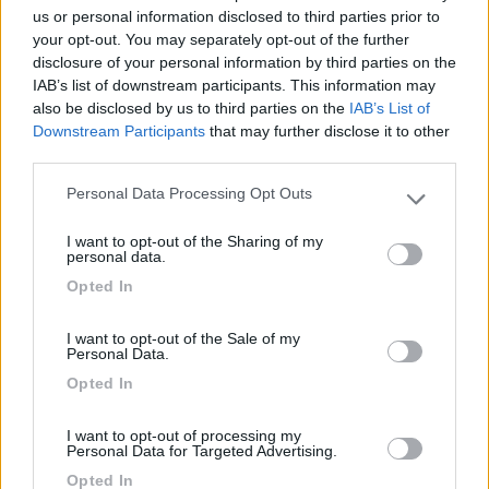
us or personal information disclosed to third parties prior to
Ente Turismo Lampedusa Associazione Pro Loco Lampedusa
your opt-out. You may separately opt-out of the further
E Linosa
disclosure of your personal information by third parties on the
IAB’s list of downstream participants. This information may
Via Vittorio Emanuele
also be disclosed by us to third parties on the
IAB’s List of
Lampedusa
Downstream Participants
that may further disclose it to other
Telefono:
third parties.
0922 971390
Personal Data Processing Opt Outs
Please note that this website/app uses one or more Google
services and may gather and store information including but
Punti di informazione turistica, sono 3 di cui 1 pubblico, gestito
I want to opt-out of the Sharing of my
not limited to your visit or usage behaviour. You may click to
personal data.
dal Comune di Lampedusa e 2 gestiti da operatori turistici
grant or deny consent to Google and its third-party tags to
Opted In
dove i servizi di informazione sono sempre gratuiti:
use your data for below specified purposes in below Google
consent section.
1
Info Point c/o uffici del Comune, Lampedusa
I want to opt-out of the Sale of my
Personal Data.
Telefono:
0922 970002/
970111
Opted In
I want to opt-out of processing my
Personal Data for Targeted Advertising.
Info Point c/o Centro Informazioni Turistiche l'Isola Bella, Via
Opted In