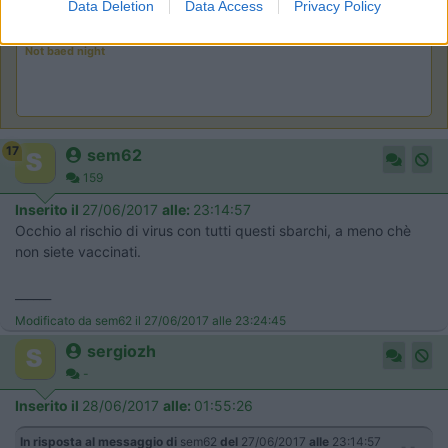
Area Sosta Camper Orobie
Data Deletion
Data Access
Privacy Policy
Ardesio
(BG)
Not baed night
17
sem62
159
Inserito il
27/06/2017
alle:
23:14:57
Occhio al rischio di virus con tutti questi sbarchi, a meno chè
non siete vaccinati.
______
Modificato da sem62 il 27/06/2017 alle 23:24:45
sergiozh
-
Inserito il
28/06/2017
alle:
01:55:26
In risposta al messaggio di
sem62
del
27/06/2017
alle
23:14:57