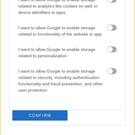
Salve a tutti! Sono interessatissimo all'argomento perchè questa
related to analytics like cookies on web or
estate dovendo passare circa due mesi a Lapedusa per
device identifiers in apps.
lavoro... e, essendo camperizzato e siciliano va da se che ho
pensato, spero bene, di andarci col camper. Ma il mio dubbio
più grande essendo amante della libera.. anche perchè se no
I want to allow Google to enable storage
non ha senso possedere un camper (almeno per me) vorrei
related to functionality of the website or app.
chiedere ha chi ha esperienza diretta su come si fa per rifornirsi
di acqua che è la risorsa più preziosa dell'isola e come fare per
I want to allow Google to enable storage
gli scarichi?
related to personalization.
Spero che qualche anima buona possa illuminarmi! Vi ringrazio
in anticipo.. e anche se mi sono inscritto solo ora al forum, lo
seguo da sempre e ci trovo ottimi spunti e consigli moooolto
I want to allow Google to enable storage
utili. Siete grandi!
related to security, including authentication
functionality and fraud prevention, and other
Un saluto a tutti
user protection.
PROMO
fino al 23/08/26
CONFIRM