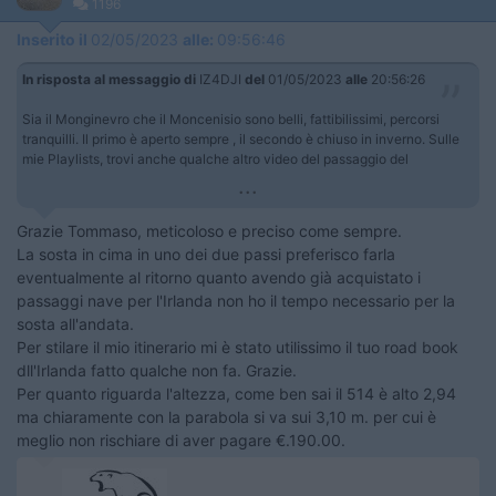
1196
Inserito il
02/05/2023
alle:
09:56:46
In risposta al messaggio di
IZ4DJI
del
01/05/2023
alle
20:56:26
Sia il Monginevro che il Moncenisio sono belli, fattibilissimi, percorsi
tranquilli. Il primo è aperto sempre , il secondo è chiuso in inverno. Sulle
mie Playlists, trovi anche qualche altro video del passaggio del
...
Grazie Tommaso, meticoloso e preciso come sempre.
La sosta in cima in uno dei due passi preferisco farla
eventualmente al ritorno quanto avendo già acquistato i
passaggi nave per l'Irlanda non ho il tempo necessario per la
sosta all'andata.
Per stilare il mio itinerario mi è stato utilissimo il tuo road book
dll'Irlanda fatto qualche non fa. Grazie.
Per quanto riguarda l'altezza, come ben sai il 514 è alto 2,94
ma chiaramente con la parabola si va sui 3,10 m. per cui è
meglio non rischiare di aver pagare €.190.00.