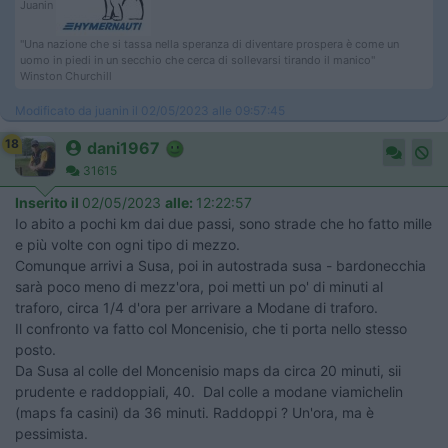
Juanin
"Una nazione che si tassa nella speranza di diventare prospera è come un
uomo in piedi in un secchio che cerca di sollevarsi tirando il manico"
Winston Churchill
Modificato da juanin il 02/05/2023 alle 09:57:45
18
dani1967
31615
Inserito il
02/05/2023
alle:
12:22:57
Io abito a pochi km dai due passi, sono strade che ho fatto mille
e più volte con ogni tipo di mezzo.
Comunque arrivi a Susa, poi in autostrada susa - bardonecchia
sarà poco meno di mezz'ora, poi metti un po' di minuti al
traforo, circa 1/4 d'ora per arrivare a Modane di traforo.
Il confronto va fatto col Moncenisio, che ti porta nello stesso
posto.
Da Susa al colle del Moncenisio maps da circa 20 minuti, sii
prudente e raddoppiali, 40. Dal colle a modane viamichelin
(maps fa casini) da 36 minuti. Raddoppi ? Un'ora, ma è
pessimista.