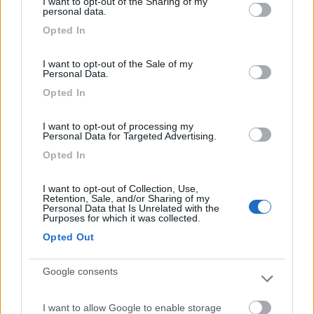
I want to opt-out of the Sharing of my
In risposta al messaggio di
ezio59
del
01/05/2023
alle
18:29:38
not limited to your visit or usage behaviour. You may click to
personal data.
grant or deny consent to Google and its third-party tags to
Se è tra Villaco e Salisburgo io non ho mai avuto problemi né ho mai visto
Opted In
use your data for below specified purposes in below Google
misurare i camper e ci passo spesso.
consent section.
I want to opt-out of the Sale of my
Voi "bisiachi" i vè riconosse al volo.
Personal Data.
Opted In
19
IZ4DJI
58914
I want to opt-out of processing my
Personal Data for Targeted Advertising.
Inserito il
01/05/2023
alle:
20:56:26
Opted In
Sia il Monginevro che il Moncenisio sono belli, fattibilissimi,
percorsi tranquilli. Il primo è aperto sempre , il secondo è chiuso
in inverno.
I want to opt-out of Collection, Use,
Retention, Sale, and/or Sharing of my
Personal Data that Is Unrelated with the
Purposes for which it was collected.
Opted Out
Google consents
I want to allow Google to enable storage