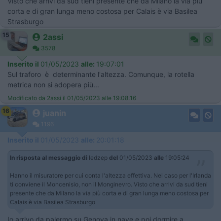
Visto che arrivi da sud tieni presente che da Milano la via più
corta e di gran lunga meno costosa per Calais è via Basilea
Strasburgo
15
2assi
3578
Inserito il
01/05/2023
alle:
19:07:01
Sul traforo è determinante l'altezza. Comunque, la rotella
metrica non si adopera più...
Modificato da 2assi il 01/05/2023 alle 19:08:16
16
juanin
1196
Inserito il
01/05/2023
alle:
20:01:18
In risposta al messaggio di
ledzep
del
01/05/2023
alle
19:05:24
Hanno il misuratore per cui conta l'altezza effettiva. Nel caso per l'Irlanda
ti conviene il Moncenisio, non il Monginevro. Visto che arrivi da sud tieni
presente che da Milano la via più corta e di gran lunga meno costosa per
Calais è via Basilea Strasburgo
Io arrivo da palermo su Genova in nave e poi dormire a