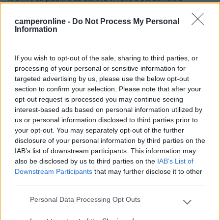
Serravalle Scrivia all'area camper dell'Outlet. Con Google maps
ho esaminato tre diversi itinerari per non pagare pedaggi in
camperonline -
Do Not Process My Personal
francia e sembra che il percorso del Monginevro sia il più breve
Information
via Lione Orleans fino a Cherbourg dove mi imbarcherò per
Dublino. Costo € 320.00 con Mh e cabina esterna per due
If you wish to opt-out of the sale, sharing to third parties, or
persone.
processing of your personal or sensitive information for
Chiaramente dalla Svizzera la strada è più breve , ma più
targeted advertising by us, please use the below opt-out
rischiosa per via del peso per cui la evito sempre.
section to confirm your selection. Please note that after your
opt-out request is processed you may continue seeing
Juanin
interest-based ads based on personal information utilized by
us or personal information disclosed to third parties prior to
"Una nazione che si tassa nella speranza di diventare prospera è come un
your opt-out. You may separately opt-out of the further
uomo in piedi in un secchio che cerca di sollevarsi tirando il manico"
disclosure of your personal information by third parties on the
Winston Churchill
IAB’s list of downstream participants. This information may
Modificato da juanin il 01/05/2023 alle 20:02:37
also be disclosed by us to third parties on the
IAB’s List of
Downstream Participants
that may further disclose it to other
21
sergionoemi
third parties.
3102
Personal Data Processing Opt Outs
Please note that this website/app uses one or more Google
Inserito il
01/05/2023
alle:
20:45:16
services and may gather and store information including but