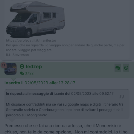
https://paroleostili.it/manifesto/
Per quel che mi riguarda, io viaggio non per andare da qualche parte, ma per
andare. Viaggio per viaggiare.
R.L. Stevenson
11
ledzep
3722
Inserito il
02/05/2023
alle:
13:28:17
In risposta al messaggio di
juanin
del
02/05/2023
alle
09:52:17
Mi dispiace contraddirti ma se vai su google maps e digiti l'itinerario tra
Serravalle scrivia e Cherbourg con l'opzione di evitare i pedaggi ti da il
percorso sul Monginevro.
Premesso che se fai una ricerca adesso, che il.Moncenisio è
chiuso, non te lo da come opzione, Non mi contraddici. Io ti ho