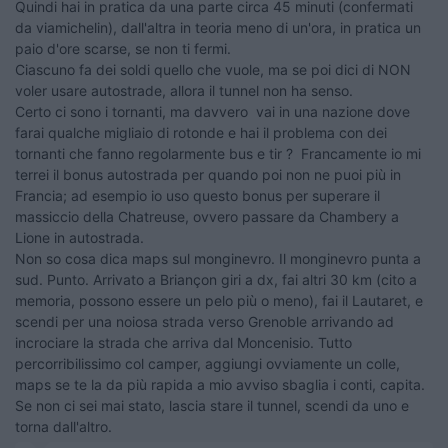
Quindi hai in pratica da una parte circa 45 minuti (confermati
da viamichelin), dall'altra in teoria meno di un'ora, in pratica un
paio d'ore scarse, se non ti fermi.
Ciascuno fa dei soldi quello che vuole, ma se poi dici di NON
voler usare autostrade, allora il tunnel non ha senso.
Certo ci sono i tornanti, ma davvero vai in una nazione dove
farai qualche migliaio di rotonde e hai il problema con dei
tornanti che fanno regolarmente bus e tir ? Francamente io mi
terrei il bonus autostrada per quando poi non ne puoi più in
Francia; ad esempio io uso questo bonus per superare il
massiccio della Chatreuse, ovvero passare da Chambery a
Lione in autostrada.
Non so cosa dica maps sul monginevro. Il monginevro punta a
sud. Punto. Arrivato a Briançon giri a dx, fai altri 30 km (cito a
memoria, possono essere un pelo più o meno), fai il Lautaret, e
scendi per una noiosa strada verso Grenoble arrivando ad
incrociare la strada che arriva dal Moncenisio. Tutto
percorribilissimo col camper, aggiungi ovviamente un colle,
maps se te la da più rapida a mio avviso sbaglia i conti, capita.
Se non ci sei mai stato, lascia stare il tunnel, scendi da uno e
torna dall'altro.