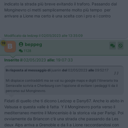
indicato la strada più breve evitando il traforo. Passando dal
Monginevro ci metti semplicemente molto più tempo per
arrivare a Lione ma certo è una scelta con i pro e i contro
Modificato da ledzep il 02/05/2023 alle 13:35:09
19
beppeg
1128
Inserito il
02/05/2023
alle:
19:07:33
In risposta al messaggio di
juanin
del
02/05/2023
alle
09:52:17
Mi dispiace contraddirti ma se vai su google maps e digiti l'itinerario tra
Serravalle scrivia e Cherbourg con l'opzione di evitare i pedaggi ti da il
percorso sul Monginevro.
Fidati di quello che ti dicono Ledzep e Dany67. Anche io abito in
Valsusa e questa valle è fatta Y il Monginevro porta verso il
mediterraneo mentre il Moncenisio è la storica via per Parigi. Poi
ovviamente da Briancon c'è una strada che passando da Les
deux Alps arriva a Grenoble e da lì a Lione raccordandosi con