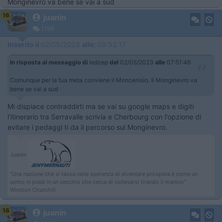
Monginevro va bene se vai a sud
16
juanin
1196
Inserito il
02/05/2023
alle:
09:52:17
In risposta al messaggio di
ledzep
del
02/05/2023
alle
07:51:46
Comunque per la tua meta conviene il Moncenisio. Il Monginevro va
bene se vai a sud
Mi dispiace contraddirti ma se vai su google maps e digiti
l'itinerario tra Serravalle scrivia e Cherbourg con l'opzione di
evitare i pedaggi ti da il percorso sul Monginevro.
Juanin
"Una nazione che si tassa nella speranza di diventare prospera è come un
uomo in piedi in un secchio che cerca di sollevarsi tirando il manico"
Winston Churchill
16
juanin