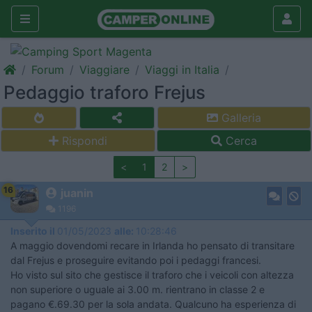
Forum
Viaggiare
Viaggi in Italia
Pedaggio traforo Frejus
Galleria
Rispondi
Cerca
<
1
2
>
16
juanin
1196
Inserito il
01/05/2023
alle:
10:28:46
A maggio dovendomi recare in Irlanda ho pensato di transitare
dal Frejus e proseguire evitando poi i pedaggi francesi.
Ho visto sul sito che gestisce il traforo che i veicoli con altezza
non superiore o uguale ai 3.00 m. rientrano in classe 2 e
pagano €.69.30 per la sola andata. Qualcuno ha esperienza di