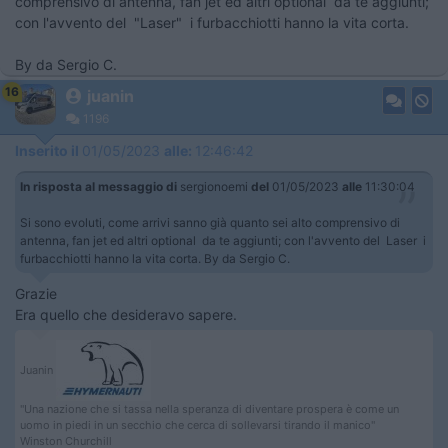
comprensivo di antenna, fan jet ed altri optional da te aggiunti;
con l'avvento del "Laser" i furbacchiotti hanno la vita corta.
By da Sergio C.
16
juanin
1196
Inserito il
01/05/2023
alle:
12:46:42
In risposta al messaggio di
sergionoemi
del
01/05/2023
alle
11:30:04
Si sono evoluti, come arrivi sanno già quanto sei alto comprensivo di
antenna, fan jet ed altri optional da te aggiunti; con l'avvento del Laser i
furbacchiotti hanno la vita corta. By da Sergio C.
Grazie
Era quello che desideravo sapere.
Juanin
"Una nazione che si tassa nella speranza di diventare prospera è come un
uomo in piedi in un secchio che cerca di sollevarsi tirando il manico"
Winston Churchill