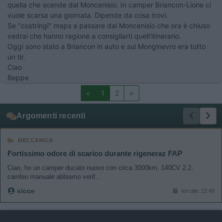
quella che scende dal Moncenisio. In camper Briancon-Lione ci
vuole scarsa una giornata. Dipende da cosa trovi.
Se "costringi" maps a passare dal Moncenisio che ora è chiuso
vedrai che hanno ragione a consigliarti quell'itinerario.
Oggi sono stato a Briancon in auto e sul Monginevro era tutto
un tir.
Ciao
Beppe
<
1
2
>
Argomenti recenti
MECCANICA
Fortissimo odore di scarico durante rigeneraz FAP
Ciao, ho un camper ducato nuovo con circa 3000km, 140CV 2.2,
cambio manuale abbiamo verif...
sicce
Ieri alle: 22:40