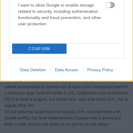
I want to allow Google to enable storage
related to security, including authentication
functionality and fraud prevention, and other
user protection.
Sulle mie
Playlists
, trovi anche qualche altro video del
passaggio del Moncenisio.
CONFIRM
La sosta sul Lago del Moncenisio è veramente piacevole, e un
bel ristoro fresco nelle giornate calde.
Data Deletion
Data Access
Privacy Policy
Riguardo alla altezza, in Francia sono abbastanza precisi. Il mio
ha il tetto a circa 2,95 ma sull oblo sono 3,02 , e a volte ai
caselli autostradali la sbarra non si apre (con il telepass) perchè
a volte per quei 2cm mi mette in cl3. Chiamando poi mi mettono
Cl2 e la sbarra si apre, ma bontà loro, vero che sono 2cm, ma la
regola dice 3m.
Se sul tetto hai qualcosa che supera i 3m, non rischierei con
quelle tariffe, ma farei direttamente il passo che è anche piu
bello e vale anche una sosta di un giorno se hai tempo.