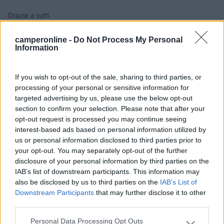
Grazie a tutti
La vita è in viaggio, Chi viaggia è in vita
camperonline -
Do Not Process My Personal
Information
16
galelo
1517
If you wish to opt-out of the sale, sharing to third parties, or
Inserito il
20/12/2017
alle:
11:23:52
processing of your personal or sensitive information for
targeted advertising by us, please use the below opt-out
In risposta al messaggio di
Knaus rider
del
20/12/2017
alle
07:25:28
section to confirm your selection. Please note that after your
salve a tutti vorremmo recarsi a Roma nel periodo dal 2 al 5 Gennaio ,
opt-out request is processed you may continue seeing
partendo da Correggio . Mi potreste dare indicazioni per le aree di sosta
interest-based ads based on personal information utilized by
comode alla visita del centro città, e Vaticano.? Grazie a tutti La vita è in
us or personal information disclosed to third parties prior to
viaggio, Chi viaggia è in vita
your opt-out. You may separately opt-out of the further
disclosure of your personal information by third parties on the
Se pigi il tasto "Cerca" trovi tutte le notizie postate sulla stessa
IAB’s list of downstream participants. This information may
domanda e le varie indicazioni.
also be disclosed by us to third parties on the
IAB’s List of
Buoni km e buone feste,galelo.
Downstream Participants
that may further disclose it to other
8
Doktor55
third parties.
187
Personal Data Processing Opt Outs