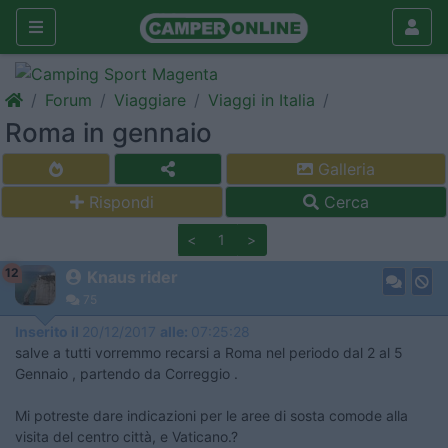
Forum
Viaggiare
Viaggi in Italia
Roma in gennaio
Galleria
Rispondi
Cerca
<
1
>
12
Knaus rider
75
Inserito il
20/12/2017
alle:
07:25:28
salve a tutti vorremmo recarsi a Roma nel periodo dal 2 al 5
Gennaio , partendo da Correggio .
Mi potreste dare indicazioni per le aree di sosta comode alla
visita del centro città, e Vaticano.?