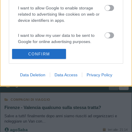
dicembre E pu4 essendo strapieno era abbastanza tranquillo. L’area è
I want to allow Google to enable storage
vicina alla strada ed all’aeroporto di Ciampino, però la notte è tranquilla.
related to advertising like cookies on web or
Buona vacanza
device identifiers in apps.
Concordo è la migliore soluzione per il centro di Roma,
vicinissima alla metro ed a un terminal bus nelle vicinanze
I want to allow my user data to be sent to
market, bar, distributore carburante.gestori gentili e disponibili.
Google for online advertising purposes.
Buone feste
!
CONFIRM
Salvatore
I want to allow Google to send me
La cosa più pericolosa da fare è rimanere immobili. William Burroughs
personalized advertising.
<
1
>
Data Deletion
Data Access
Privacy Policy
I want to allow Google to enable storage
related to analytics like cookies on web or
Argomenti recenti
device identifiers in apps.
COMPAGNI DI VIAGGIO
I want to allow Google to enable storage
Firenze - Valencia qualcuno sulla stessa tratta?
related to functionality of the website or app.
Salve a tutti! finalmente dopo anni siamo riusciti ad organizzarci e
noleggiare un Van con...
I want to allow Google to enable storage
agoSaba
Ieri alle: 21:14