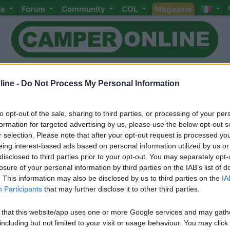
ta
Forum
Community
COL
Magazine
ine -
Do Not Process My Personal Information
obre tratta genova olb
to opt-out of the sale, sharing to third parties, or processing of your per
formation for targeted advertising by us, please use the below opt-out s
r selection. Please note that after your opt-out request is processed y
Meccanica
Cellula
Accessori
Eventi
Leggi
Comportamenti
D
eing interest-based ads based on personal information utilized by us or
disclosed to third parties prior to your opt-out. You may separately opt-
Attivi
losure of your personal information by third parties on the IAB’s list of
. This information may also be disclosed by us to third parties on the
IA
<
1
>
Participants
that may further disclose it to other third parties.
 that this website/app uses one or more Google services and may gath
including but not limited to your visit or usage behaviour. You may click 