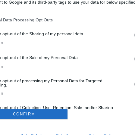
 to Google and its third-party tags to use your data for below specifi
utilizzerà e vuole cederlo mi fatte sapere? Grazie
ogle consent section.
<
1
>
l Data Processing Opt Outs
Meccanica
Cellula
Accessori
Eventi
Leggi
Comportamenti
D
o opt-out of the Sharing of my personal data.
Attivi
In
o opt-out of the Sale of my Personal Data.
In
EE DI SOSTA E CAMPEGGI
AREE DI SOSTA E CAMPEGGI
Siviglia (Gelves?) e dintorni
to opt-out of processing my Personal Data for Targeted
o è stato all'area Gelves? Forse
Buongiorno a tutti, abbiamo progr
ing.
 soluzioni più vicine al centro ma
un viaggio in camper con tappa
In
 ...
Barcellona, siamo i...
ninotopo
Ieri alle: 16:50
Elisabetta
Ieri al
o opt-out of Collection, Use, Retention, Sale, and/or Sharing
ersonal Data that Is Unrelated with the Purposes for which it
CONFIRM
lected.
Out
342k
42,6k