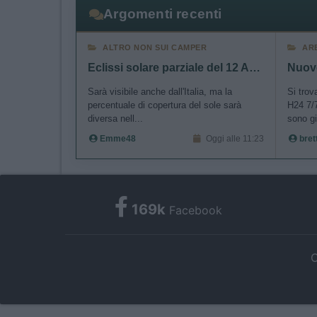
Argomenti recenti
ALTRO NON SUI CAMPER
AR
Eclissi solare parziale del 12 Agosto 2026
Sarà visibile anche dall'Italia, ma la
Si trov
percentuale di copertura del sole sarà
H24 7/7
diversa nell...
sono gi
Emme48
Oggi alle 11:23
bret
169k
Facebook
C