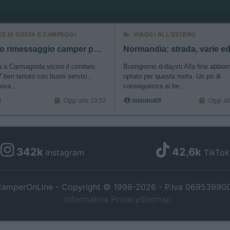
EE DI SOSTA E CAMPEGGI
VIAGGI ALL'ESTERO
Nuovo rimessaggio camper posti coperti e scoperti
a a Carmagnola vicino il cimitero
Buongiorno d-daysti Alla fine abbia
 ben tenuto con buoni servizi ,
optato per questa meta. Un pò di
ova...
conseguenza ai be...
t
Oggi alle 10:52
mimmo69
Oggi al
342k
42,6k
Instagram
TikTok
amperOnLine - Copyright © 1998-2026 - P.Iva 06953990
Informativa Privacy
Sitemap