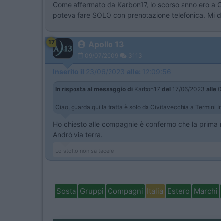
Come affermato da Karbon17, lo scorso anno ero a Civi
poteva fare SOLO con prenotazione telefonica. Mi di
17
Apollo 13
09/07/2009
3113
Inserito il
23/06/2023
alle:
12:09:56
In risposta al messaggio di
Karbon17
del
17/06/2023
alle
0
Ciao, guarda qui la tratta è solo da Civitavecchia a Termini
Ho chiesto alle compagnie è confermo che la prima r
Andrò via terra.
Lo stolto non sa tacere
Sosta
Gruppi
Compagni
Italia
Estero
Marchi