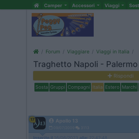
Camper
Accessori
Viaggi
Sos
Forum
Viaggiare
Viaggi in Italia
Traghetto Napoli - Palerm
Rispondi
Sosta
Gruppi
Compagni
Italia
Estero
Marchi
17
Apollo 13
09/07/2009
3113
Inserito il
16/06/2023
alle:
22:42:48