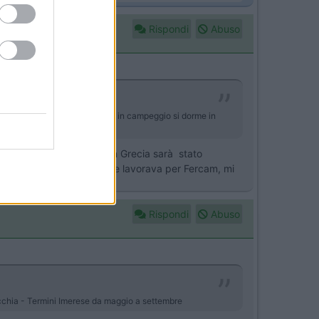
Rispondi
Abuso
i vista, per me è come dire che in campeggio si dorme in
imessa. Il tuo viaggio in Grecia sarà stato
tanti anni fa, un amico che lavorava per Fercam, mi
Rispondi
Abuso
ecchia - Termini Imerese da maggio a settembre