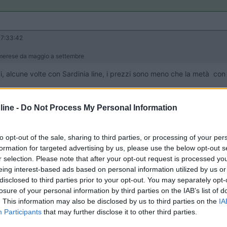
7:33:42
 Imerese da maggio a settembre
i, alcune volte con Sardinia line, i prezzi sono meno che la metà con
ine -
Do Not Process My Personal Information
to opt-out of the sale, sharing to third parties, or processing of your per
formation for targeted advertising by us, please use the below opt-out s
:59
r selection. Please note that after your opt-out request is processed y
 volte con Sardinia line, i prezzi sono meno che la metà con passaggio poltrona..
eing interest-based ads based on personal information utilized by us or
disclosed to third parties prior to your opt-out. You may separately opt-
losure of your personal information by third parties on the IAB’s list of
 chiedeva la possibilità di camping on board e solo GNV lo permette 
. This information may also be disclosed by us to third parties on the
IA
Participants
that may further disclose it to other third parties.