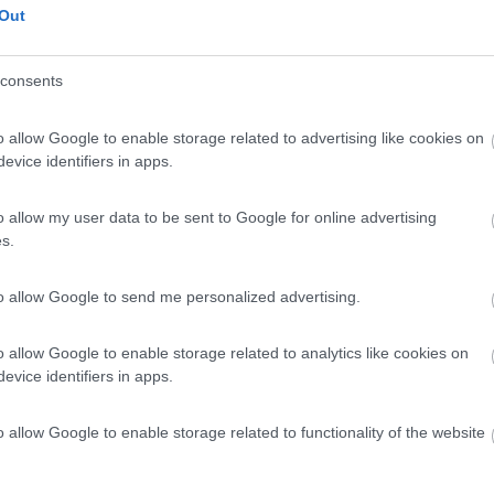
A levar l'ombra da terra
A
Out
consents
o allow Google to enable storage related to advertising like cookies on
evice identifiers in apps.
6:41:35
a la possibilità di camping on board e solo GNV lo permette sulla tratta Civitav
o allow my user data to be sent to Google for online advertising
s.
dire che è caro, essendo gli unici, se ne approfittano. Il cob si fa q
a ma sempre di stiva si tratta. La msc, approfitta di questa sua unici
rse compagnie, sicuramente si trova un viaggio più economico e più 
to allow Google to send me personalized advertising.
o allow Google to enable storage related to analytics like cookies on
evice identifiers in apps.
 Grecia ed ho un bellissimo ricordo di quel viaggio.
o allow Google to enable storage related to functionality of the website
e è come dire che in campeggio si dorme in camper perché il bungalow