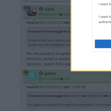
I want t
15
2assi
16/05/2011
3578
I want t
authenti
Inserito il
21/06/2023
alle:
00:45:00
In risposta al messaggio di
Apollo 13
del
18/06/2023
alle
1
Ho pernottato su un ponte scoperto in viaggio per la Grecia e
camper perché il bungalow costa di più.
Ma che paragoni, bungalow e campeggi sono strutture
fortunato, pensa se avessi avuto a destra un camion 
racconto ' questo fatto sulla tratta di Patrasso....
16
galelo
07/10/2009
1517
Inserito il
22/06/2023
alle:
12:08:28
In risposta al messaggio di
Karbon17
del
18/06/2023
alle
0
hai ragione sul prezzo, Grimaldi è più economica, ma chiedev