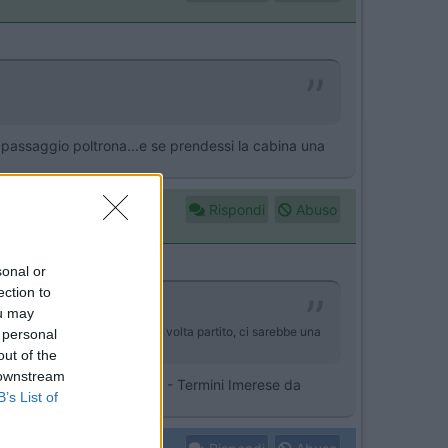
 passaggio poltrona...e se prendessi la cabina una
Rispondi
Abuso
sonal or
ection to
ou may
.e se prendessi la cabina una volta partito, ci sarebbe una
 personal
out of the
 downstream
sulla tratta Civitavecchia - Termini Imerese da
B’s List of