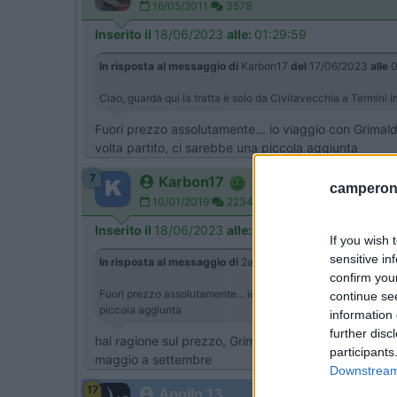
16/05/2011
3578
Inserito il
18/06/2023
alle:
01:29:59
In risposta al messaggio di
Karbon17
del
17/06/2023
alle
0
Ciao, guarda qui la tratta è solo da Civitavecchia a Termini
Fuori prezzo assolutamente... io viaggio con Grimald
volta partito, ci sarebbe una piccola aggiunta
7
Karbon17
camperonl
10/01/2019
2234
Inserito il
18/06/2023
alle:
06:41:35
If you wish 
sensitive in
In risposta al messaggio di
2assi
del
18/06/2023
alle
01:29
confirm you
Fuori prezzo assolutamente... io viaggio con Grimaldi, alcune
continue se
piccola aggiunta
information 
further disc
hai ragione sul prezzo, Grimaldi è più economica, ma
participants
maggio a settembre
Downstream 
17
Apollo 13