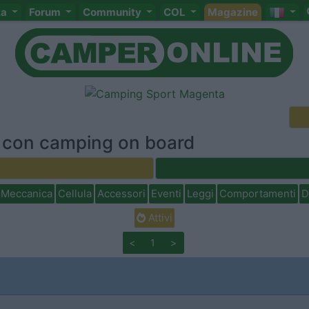
ta
Forum
Community
COL
Magazine
o con camping on board
Meccanica
Cellula
Accessori
Eventi
Leggi
Comportamenti
D
Attivi
<
1
>