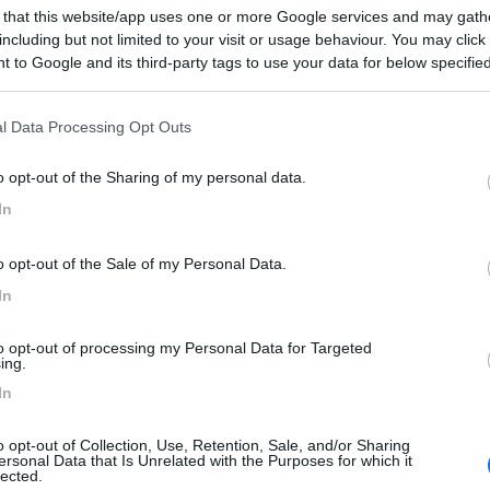
 that this website/app uses one or more Google services and may gath
including but not limited to your visit or usage behaviour. You may click 
 to Google and its third-party tags to use your data for below specifi
da Palermo. Poi al ritorno farò l'adriatica.
ogle consent section.
l Data Processing Opt Outs
EVENTO
09/08/26
o opt-out of the Sharing of my personal data.
In
o opt-out of the Sale of my Personal Data.
In
to opt-out of processing my Personal Data for Targeted
ing.
In
Lombardia
Area Sosta Camper Orobie
o opt-out of Collection, Use, Retention, Sale, and/or Sharing
ersonal Data that Is Unrelated with the Purposes for which it
Ardesio
(BG)
lected.