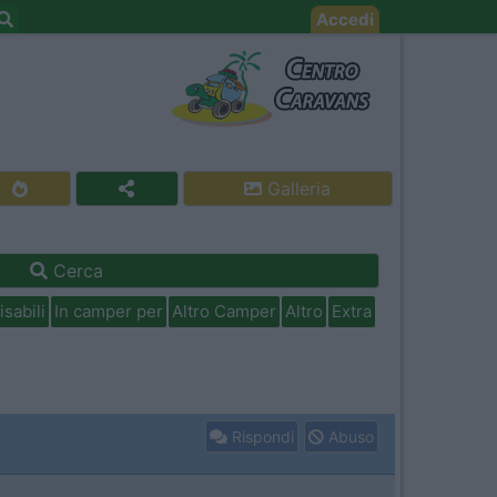
Accedi
Galleria
Cerca
isabili
In camper per
Altro Camper
Altro
Extra
Rispondi
Abuso