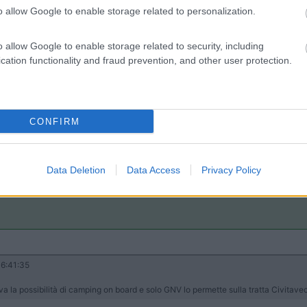
o allow Google to enable storage related to personalization.
o allow Google to enable storage related to security, including
cation functionality and fraud prevention, and other user protection.
4:31:01
d ho un bellissimo ricordo di quel viaggio. 2assi non concordo con il tuo punto d
CONFIRM
 ricettive, la stiva di una nave è un garage, aperto ma sempre una r
frigo acceso, davanti un carro bestiame e dietro un carro funebre...
Data Deletion
Data Access
Privacy Policy
6:41:35
a la possibilità di camping on board e solo GNV lo permette sulla tratta Civitav