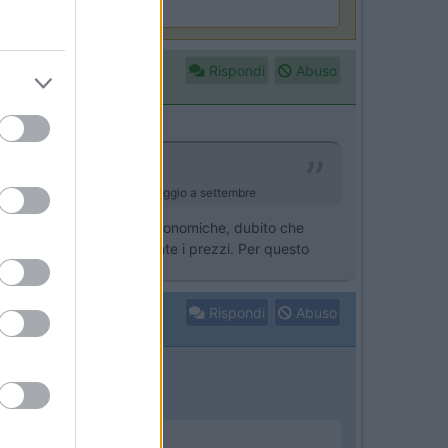
rdesio si blocca
Rispondi
Abuso
ecchia - Termini Imerese da maggio a settembre
uasi sempre per questioni economiche, dubito che
tà, per alzare notevolmente i prezzi. Per questo
comodo.
Rispondi
Abuso
 costa di più.