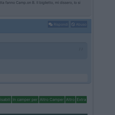
a fanno Camp.on B. Il biglietto, mi dissero, lo si
Rispondi
Abuso
isabili
In camper per
Altro Camper
Altro
Extra