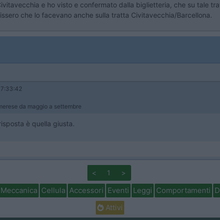
tavecchia e ho visto e confermato dalla biglietteria, che su tale tratt
ssero che lo facevano anche sulla tratta Civitavecchia/Barcellona.
7:33:42
 Imerese da maggio a settembre
isposta è quella giusta.
<
1
>
Meccanica
Cellula
Accessori
Eventi
Leggi
Comportamenti
D
Attivi