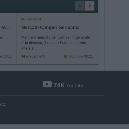
MARCHI
ACCESSORI
Normandia: strada, varie ed eventuali
Mercato Camper Germania
mo
Mentre il mercato del Camper in generale
Buongiorno a tut
e' in discesa, il reparto Furgonati o Van
dcdc renogy 40
che sia...
smesso di ca...
le 10:12
mausone46
Oggi alle 09:21
gianninotopo
74K
Youtube
014