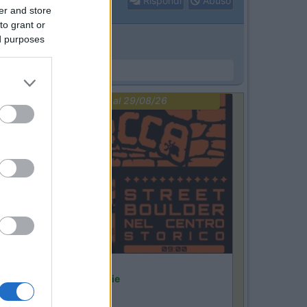
Rispondi
Abuso
er and store
to grant or
ed purposes
PROMO
fino al 29/08/26
Lombardia
Area Sosta Camper Orobie
Ardesio
(BG)