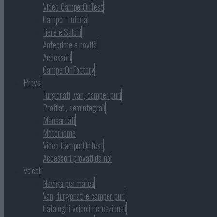
Video CamperOnTest
Camper Tutorial
Fiere e Saloni
Anteprime e novità
Accessori
CamperOnFactory
Prove
Furgonati, van, camper puri
Profilati, semintegrali
Mansardati
Motorhome
Video CamperOnTest
Accessori provati da noi
Veicoli
Naviga per marca
Van, furgonati e camper puri
Cataloghi veicoli ricreazionali