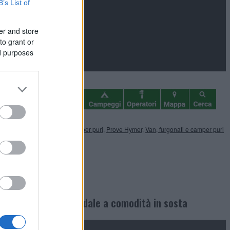
B’s List of
er and store
to grant or
ed purposes
OnLine - Van, furgonati, camper puri
,
Prove Hymer
,
Van, furgonati e camper puri
ottima agilità stradale a comodità in sosta