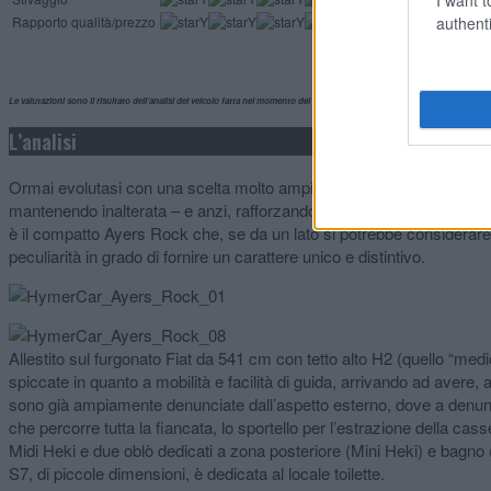
authenti
Rapporto qualità/prezzo
Le valutazioni sono il risultato dell’analisi del veicolo fatta nel momento del test, alla luce delle informazioni disponibili s
L’analisi
Ormai evolutasi con una scelta molto ampia in fatto di piante e confi
mantenendo inalterata – e anzi, rafforzando – l’attenzione agli aspetti
è il compatto Ayers Rock che, se da un lato si potrebbe considerare 
peculiarità in grado di fornire un carattere unico e distintivo.
Allestito sul furgonato Fiat da 541 cm con tetto alto H2 (quello “medi
spiccate in quanto a mobilità e facilità di guida, arrivando ad avere,
sono già ampiamente denunciate dall’aspetto esterno, dove a denunci
che percorre tutta la fiancata, lo sportello per l’estrazione della cas
Midi Heki e due oblò dedicati a zona posteriore (Mini Heki) e bagno (
S7, di piccole dimensioni, è dedicata al locale toilette.