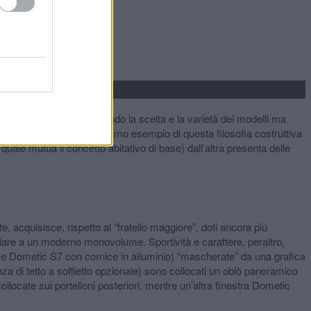
leta definizione, ampliando la scelta e la varietà dei modelli ma
re comfort e abitabilità. Ultimo esempio di questa filosofia costruttiva
le mutua il concetto abitativo di base) dall’altra presenta delle
, acquisisce, rispetto al “fratello maggiore”, doti ancora più
vidiare a un moderno monovolume. Sportività e carattere, peraltro,
ime Dometic S7 con cornice in alluminio) “mascherate” da una grafica
enza di tetto a soffietto opzionale) sono collocati un oblò panoramico
locate sui portelloni posteriori, mentre un’altra finestra Dometic