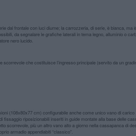
rie dal frontale con luci diurne; la carrozzeria, di serie, è bianca, ma è 
ossibili, da segnalare le grafiche laterali in tema legno, alluminio o car
atore nero lucido.
 scorrevole che costituisce l’ingresso principale (servito da un gradino e
ensioni (108x80x77 cm) configurabile anche come unico vano di carico a
ci di fissaggio riposizionabili inseriti in guide montate alla base dell
to scorrevole, più un altro vano alto a giorno nella cassapanca di destra
roprio armadio appendiabiti “classico”.