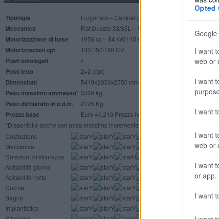
Opted 
Tipologia
Furgonato – Camper puro
Meccanica
Fiat Ducato 33/35L – Furgonato originale L2H2, p
Google 
Motorizzazione di base
1956 cc – 84 kW/115 CV
Motorizzazioni opt.
130/150/180 CV
I want t
web or d
Posti omologati
4
Posti letto
2+2 (opt)
I want t
Dimensioni
5410x2050x2550 mm (2700 mm con tetto a soffietto
purpose
Peso massimo ammesso*
3300 kg
Peso dichiarato in o.d.m.
2725 Kg
I want 
Prezzo base
Euro 46.210 Prezzo Iva compresa, franco fabbrica
*Disponibile anche con peso massimo incrementato a 3500 Kg
I want t
Costruzione
web or d
Meccanica
Dotazioni di sicurezza
I want t
Abitabilità giorno
or app.
Abitabilità notte
Cucina
I want t
Bagno
Impiantistica
I want t
Stivaggio