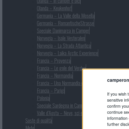
Olanda – In camper e bici
Olanda – Keukenhof
Germania – La Valle della Mosella
Germania – RomantischeStrasse
Speciale Danimarca in Camper
Norvegia – Isole Vesteralen
Norvegia – La Strada Atlantica
Norvegia – Laika Arctic Experience
Francia – Provenza
Francia – Le gole del Verdon
Francia – Normandia
camperonl
Francia – Una Normandia diversa
Francia – Parigi
If you wish 
Polonia
sensitive in
Speciale Sardegna in Camper
confirm you
continue se
Valle d’Aosta – Neve, sci e natura
information 
Soste di qualità
further disc
Mete