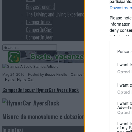
participants
Enogastronomia
Downstream 
The Driving and Living Experience
Please note
CamperOnFest
information 
CamperOnChef
deny consent
in below Go
CamperOnBeer
Persona
I want t
Stampa Articolo
Opted 
Mag 24, 2016
Posted
by
Beppe Finello
CamperOnFocus
,
CamperOnFocus 2
Hymer
,
HymerCar
I want t
CamperOnFocus: HymerCar Ayers Rock
Opted 
I want 
Advertis
Opted 
Misure da monovolume e dotazioni superiori per un c
I want t
of my P
In sintesi
was col