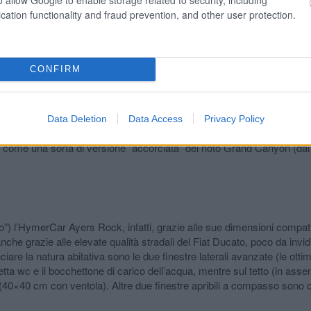
cation functionality and fraud prevention, and other user protection.
ulle dotazioni di serie, e rapportate alla tipologia e alla fascia di prezzo di appartenenza.
CONFIRM
gurazioni, l’offerta di camper puri HymerCar è arrivata a una sua comp
Data Deletion
Data Access
Privacy Policy
 automobilistici e alla ricerca di soluzioni spesso originali per garanti
come una sorta di versione “accorciata” del noto Grand Canyon (dal qua
o”) l’HymerCar Ayers Rock, infatti, grazie alle sue dimensioni compatte
 anche grazie alle elevate qualità stradali del Fiat Ducato, poco da in
are la natura abitativa sono le due finestre laterali avanzate (le ott
setta wc e il bocchettone di carico dell’acqua, mentre sul tetto (in ass
40×40 cm con ventola). Altre due finestre apribili a compasso sono col