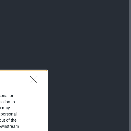
sonal or
ection to
ou may
 personal
out of the
 downstream