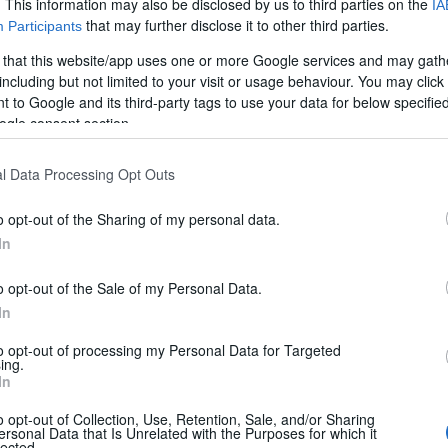
. This information may also be disclosed by us to third parties on the
IA
that may further disclose it to other third parties.
Participants
 that this website/app uses one or more Google services and may gath
including but not limited to your visit or usage behaviour. You may click 
 to Google and its third-party tags to use your data for below specifi
ogle consent section.
l Data Processing Opt Outs
o opt-out of the Sharing of my personal data.
In
016
,
Hymer
,
Hymercar
,
In evidenza
,
Le Prove di CamperOnLine
,
Le Prove di Camper
o opt-out of the Sale of my Personal Data.
In
to opt-out of processing my Personal Data for Targeted
ing.
In
amper puro versatile e completo, capace di coniugare 
o opt-out of Collection, Use, Retention, Sale, and/or Sharing
ersonal Data that Is Unrelated with the Purposes for which it
lected.