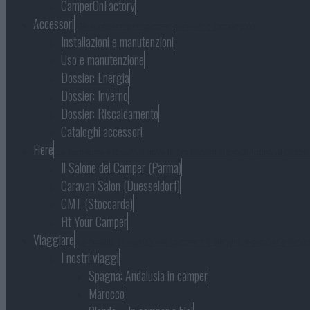
CamperOnFactory
Accessori
Gli accessori per camper, caravan e campeggio
Installazioni e manutenzioni
Uso e manutenzione
Dossier: Energia
Dossier: Inverno
Dossier: Riscaldamento
Cataloghi accessori
Fiere
Le kermesse espositive dove le produzioni si propongono al pubbli
Il Salone del Camper (Parma)
Caravan Salon (Duesseldorf)
CMT (Stoccarda)
Fit Your Camper
Viaggiare
La finalità, l’essenza del camper è il viaggio. Il camper è il mezz
I nostri viaggi
Spagna: Andalusia in camper
Marocco