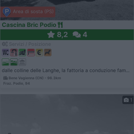
Area di sosta (PS)
Cascina Bric Podio
8,2
4
Servizi / Posizione
dalle colline delle Langhe, la fattoria a conduzione fam...
Bene Vagienna (CN) - 96.3km
Fraz. Podio, 94
1