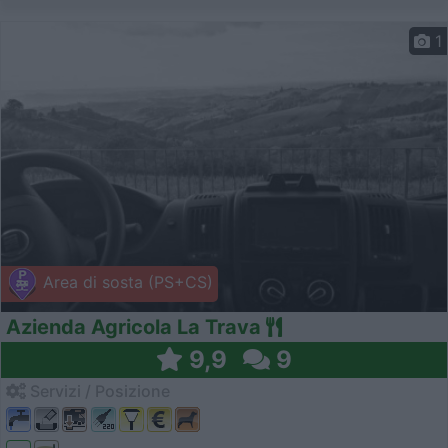
1
Area di sosta (PS+CS)
Azienda Agricola La Trava
9,9
9
Servizi / Posizione