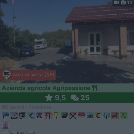
14
Area di sosta (AA)
Azienda agricola Agripassione
9,5
25
Servizi / Posizione