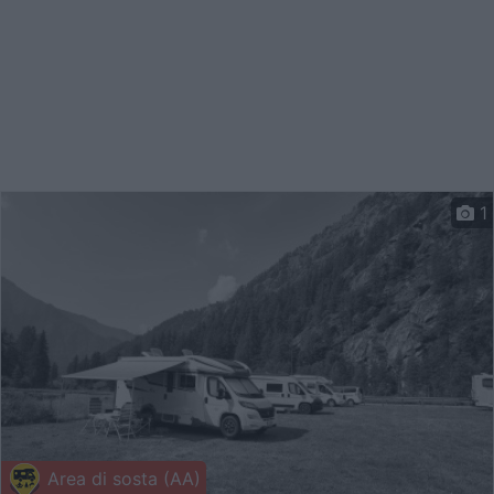
1
Area di sosta (AA)