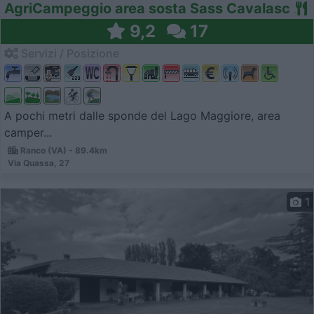
AgriCampeggio area sosta Sass Cavalasc
9,2
17
Servizi / Posizione
A pochi metri dalle sponde del Lago Maggiore, area
camper...
Ranco (VA) - 89.4km
Via Quassa, 27
1