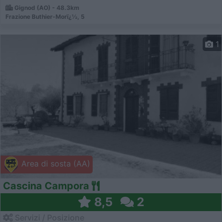
Gignod (AO) - 48.3km
Frazione Buthier-Morï¿½, 5
1
Area di sosta (AA)
Cascina Campora
8,5
2
Servizi / Posizione