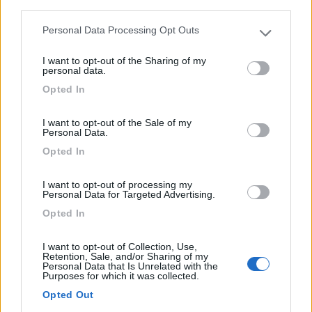
third parties.
Personal Data Processing Opt Outs
Please note that this website/app uses one or more Google
L'agriturismo, nel cuore delle colline Alfieri, mette a d...
services and may gather and store information including but
I want to opt-out of the Sharing of my
San Damiano D'Asti (AT) - 73.3km
not limited to your visit or usage behaviour. You may click to
personal data.
SP 12, Borgata Stizza 38
grant or deny consent to Google and its third-party tags to
Opted In
use your data for below specified purposes in below Google
consent section.
1
I want to opt-out of the Sale of my
Personal Data.
Opted In
I want to opt-out of processing my
Personal Data for Targeted Advertising.
Opted In
I want to opt-out of Collection, Use,
Retention, Sale, and/or Sharing of my
Personal Data that Is Unrelated with the
Purposes for which it was collected.
Area di sosta (AA)
Opted Out