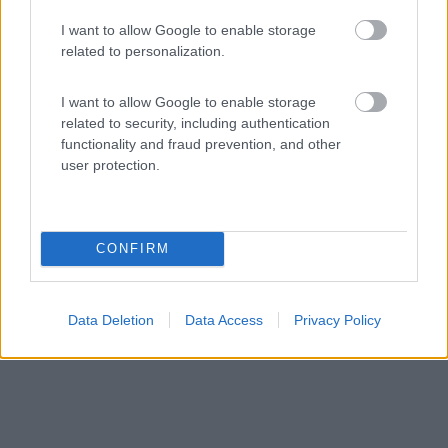
I want to allow Google to enable storage
related to personalization.
Area di sosta (CS)
I want to allow Google to enable storage
La Virginia
related to security, including authentication
7
1
functionality and fraud prevention, and other
user protection.
Servizi / Posizione
CONFIRM
posto per 6 veicoli, cani accettati solo su preavviso
Revello (CN) - 85.1km
Via Valle Po 70,
Data Deletion
Data Access
Privacy Policy