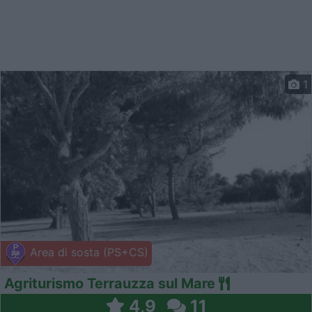
1
Area di sosta (PS+CS)
Agriturismo Terrauzza sul Mare
4,9
11