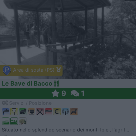
Area di sosta (PS)
Le Bave di Bacco
9
1
Servizi / Posizione
Situato nello splendido scenario dei monti Iblei, l'agrit...