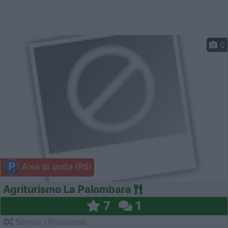
0
Area di sosta (PS)
Agriturismo La Palombara
7
1
Servizi / Posizione