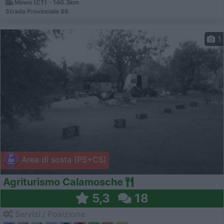
Mineo (CT) - 140.3km
Strada Provinciale 86
1
Area di sosta (PS+CS)
Agriturismo Calamosche
5,3
18
Servizi / Posizione