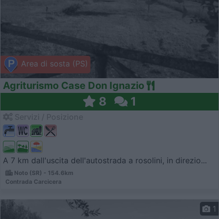
Area di sosta (PS)
Agriturismo Case Don Ignazio
8
1
Servizi / Posizione
A 7 km dall'uscita dell'autostrada a rosolini, in direzio...
Noto (SR) - 154.6km
Contrada Carcicera
1