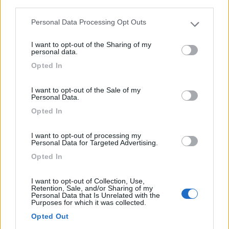
...
third parties.
Marcellinara (CZ) - 117.3km
Personal Data Processing Opt Outs
Contrada Mortella, 17
Please note that this website/app uses one or more Google
services and may gather and store information including but
I want to opt-out of the Sharing of my
not limited to your visit or usage behaviour. You may click to
personal data.
5
grant or deny consent to Google and its third-party tags to
Opted In
use your data for below specified purposes in below Google
consent section.
I want to opt-out of the Sale of my
Personal Data.
Opted In
I want to opt-out of processing my
Personal Data for Targeted Advertising.
Opted In
Area di sosta (AA)
I want to opt-out of Collection, Use,
Retention, Sale, and/or Sharing of my
Personal Data that Is Unrelated with the
Agricampeggio Erbavoglio
Purposes for which it was collected.
8,8
4
Opted Out