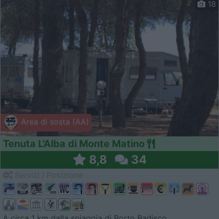
18
Area di sosta (AA)
Tenuta L'Alba di Monte Matino
8,8
34
Servizi / Posizione
A circa 1 km dalla spiaggia di Porto Badisco