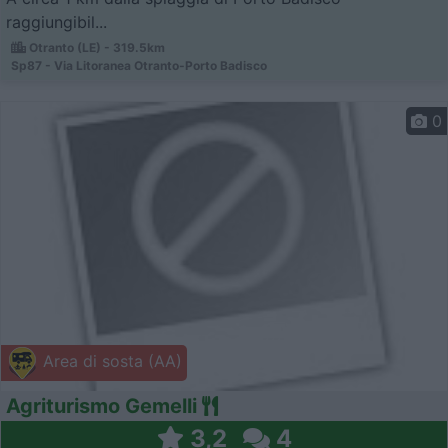
raggiungibil...
Otranto (LE) - 319.5km
Sp87 - Via Litoranea Otranto-Porto Badisco
0
Area di sosta (AA)
Agriturismo Gemelli
3,2
4