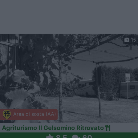
15
Area di sosta (AA)
Agriturismo Il Gelsomino Ritrovato
8,5
60