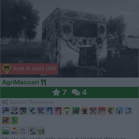
Area di sosta (AA)
AgriMaccari
7
4
Servizi / Posizione