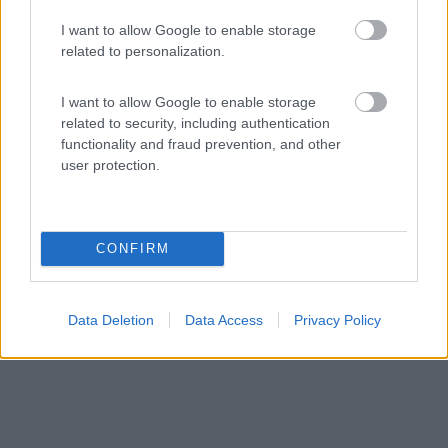
Area di sosta (AA)
I want to allow Google to enable storage
related to personalization.
Agricampeggio Alessandra
8,7
38
I want to allow Google to enable storage
related to security, including authentication
Servizi / Posizione
functionality and fraud prevention, and other
user protection.
Situato tra il mare Tirreno ed i monti Nebrodi, l'agricam...
Torrenova (ME) - 121.7km
CONFIRM
Via del Mare snc, Z.I. Zappulla
Data Deletion
Data Access
Privacy Policy