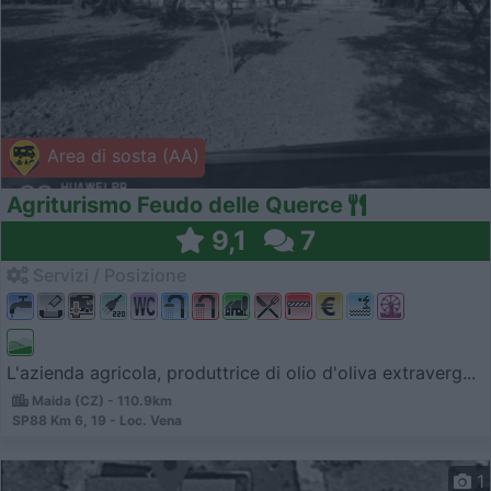
Area di sosta (AA)
Agriturismo Feudo delle Querce
9,1
7
Servizi / Posizione
L'azienda agricola, produttrice di olio d'oliva extraverg...
Maida (CZ) - 110.9km
SP88 Km 6, 19 - Loc. Vena
1