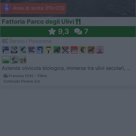
Area di sosta (PS+CS)
Fattoria Parco degli Ulivi
9,3
7
Servizi / Posizione
Azienda olivicola biologica, immersa tra ulivi secolari, ...
Francica (VV) - 78km
Contrada Piraino 2/a