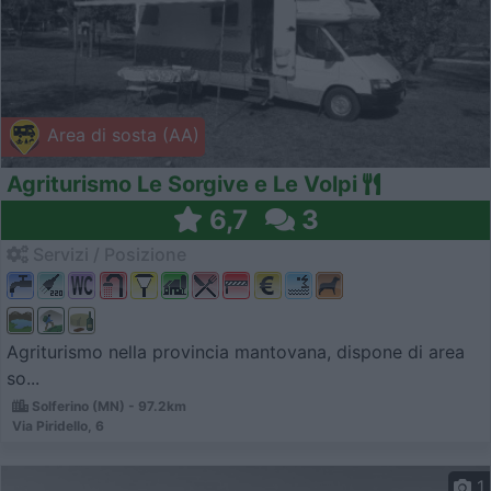
Area di sosta (AA)
Agriturismo Le Sorgive e Le Volpi
6,7
3
Servizi / Posizione
Agriturismo nella provincia mantovana, dispone di area
so...
Solferino (MN) - 97.2km
Via Piridello, 6
1