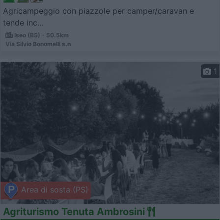
Agricampeggio con piazzole per camper/caravan e
tende inc...
Iseo (BS) - 50.5km
Via Silvio Bonomelli s.n
1
Area di sosta (PS)
Agriturismo Tenuta Ambrosini