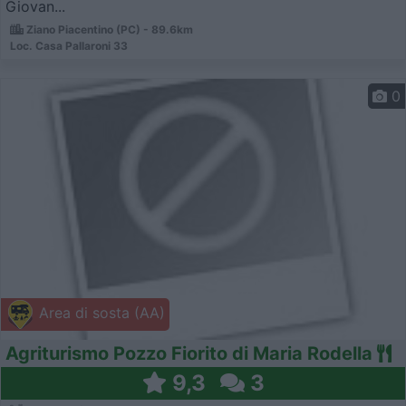
Giovan...
Ziano Piacentino (PC) - 89.6km
Loc. Casa Pallaroni 33
0
Area di sosta (AA)
Agriturismo Pozzo Fiorito di Maria Rodella
9,3
3