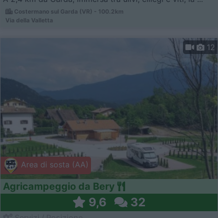
Costermano sul Garda (VR) - 100.2km
Via della Valletta
12
Area di sosta (AA)
Agricampeggio da Bery
9,6
32
Servizi / Posizione