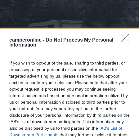
camperonline -
Do Not Process My Personal
Information
If you wish to opt-out of the sale, sharing to third parties, or
processing of your personal or sensitive information for
Area di sosta (AA)
targeted advertising by us, please use the below opt-out
section to confirm your selection. Please note that after your
AgriCampeggio area sosta Sass Cavalasc
opt-out request is processed you may continue seeing
9,2
17
interest-based ads based on personal information utilized by
us or personal information disclosed to third parties prior to
Servizi / Posizione
your opt-out. You may separately opt-out of the further
disclosure of your personal information by third parties on the
IAB’s list of downstream participants. This information may
also be disclosed by us to third parties on the
IAB’s List of
A pochi metri dalle sponde del Lago Maggiore, area
Downstream Participants
that may further disclose it to other