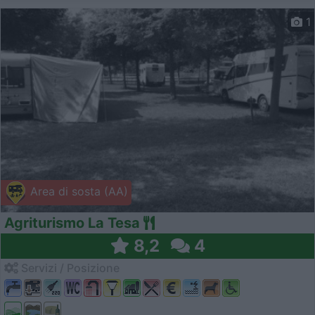
1
Area di sosta (AA)
Agriturismo La Tesa
8,2
4
Servizi / Posizione