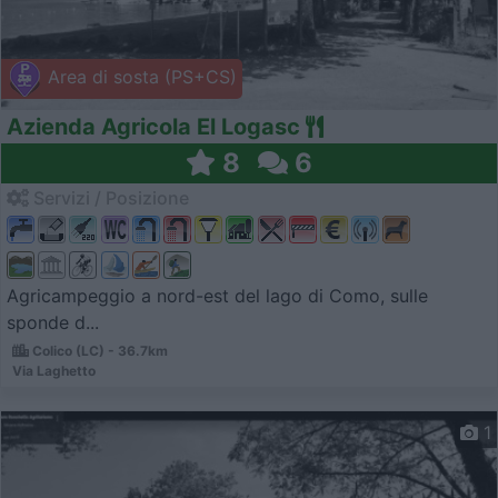
Area di sosta (PS+CS)
Azienda Agricola El Logasc
8
6
Servizi / Posizione
Agricampeggio a nord-est del lago di Como, sulle
sponde d...
Colico (LC) - 36.7km
Via Laghetto
1