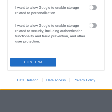
Area di sosta (PS)
I want to allow Google to enable storage
Agriturismo Tenuta Molino Taverna
related to personalization.
7,5
2
I want to allow Google to enable storage
Servizi / Posizione
related to security, including authentication
functionality and fraud prevention, and other
user protection.
La tenuta sorge in Lomellina e dispone di 5 stalli, senza...
Cilavegna (PV) - 78.8km
CONFIRM
Strada Vicinale della Galliana, 1
Data Deletion
Data Access
Privacy Policy