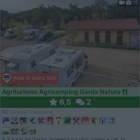
15
Area di sosta (AA)
Agriturismo Agricamping Garda Natura
6,5
2
Servizi / Posizione
A 2,4 km da Garda, immersa tra ulivi, ciliegi e viti, la ...