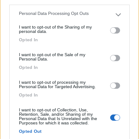
camper...
third parties.
Ranco (VA) - 67.7km
Personal Data Processing Opt Outs
Via Quassa, 27
Please note that this website/app uses one or more Google
services and may gather and store information including but
I want to opt-out of the Sharing of my
not limited to your visit or usage behaviour. You may click to
1
personal data.
grant or deny consent to Google and its third-party tags to
Opted In
use your data for below specified purposes in below Google
consent section.
I want to opt-out of the Sale of my
Personal Data.
Opted In
I want to opt-out of processing my
Personal Data for Targeted Advertising.
Opted In
Area di sosta (AA)
I want to opt-out of Collection, Use,
Retention, Sale, and/or Sharing of my
Personal Data that Is Unrelated with the
Rocca dei Marchesi
Purposes for which it was collected.
8
1
Opted Out