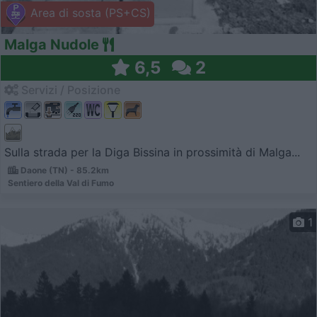
Area di sosta (PS+CS)
Malga Nudole
6,5
2
Servizi / Posizione
Sulla strada per la Diga Bissina in prossimità di Malga...
Daone (TN) - 85.2km
Sentiero della Val di Fumo
1