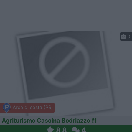
0
Area di sosta (PS)
Agriturismo Cascina Bodriazzo
8,8
4