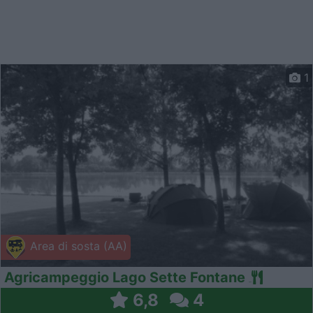
1
Area di sosta (AA)
Agricampeggio Lago Sette Fontane
6,8
4