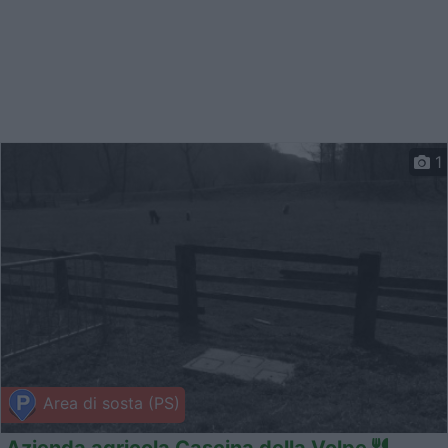
1
Area di sosta (PS)
Azienda agricola Cascina della Volpe