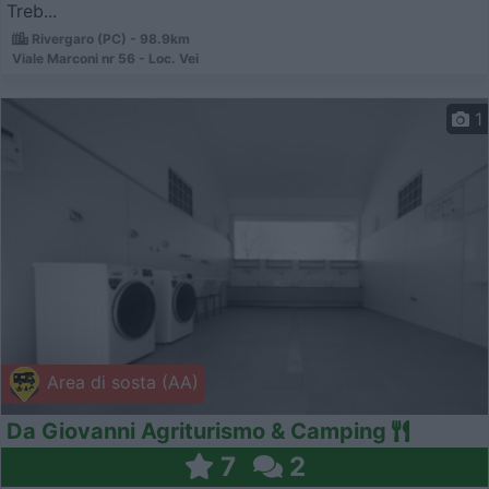
Treb...
Rivergaro (PC) - 98.9km
Viale Marconi nr 56 - Loc. Vei
1
Area di sosta (AA)
Da Giovanni Agriturismo & Camping
7
2