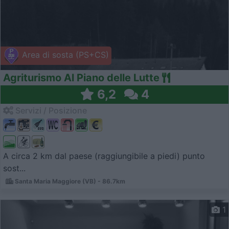
Area di sosta (PS+CS)
Agriturismo Al Piano delle Lutte
6,2
4
Servizi / Posizione
A circa 2 km dal paese (raggiungibile a piedi) punto
sost...
Santa Maria Maggiore (VB) - 86.7km
1