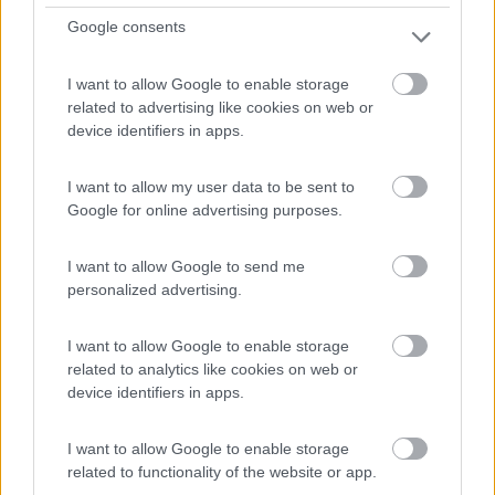
Servizi / Posizione
Google consents
I want to allow Google to enable storage
Agriturismo "Rocca dei Marchesi", che propone ottima
related to advertising like cookies on web or
rist...
device identifiers in apps.
Sabbio Chiese (BS) - 76km
Via S. Moretti 86
I want to allow my user data to be sent to
Google for online advertising purposes.
1
I want to allow Google to send me
personalized advertising.
I want to allow Google to enable storage
related to analytics like cookies on web or
device identifiers in apps.
I want to allow Google to enable storage
related to functionality of the website or app.