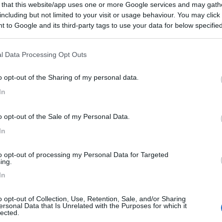
 that this website/app uses one or more Google services and may gath
 / Posizione
including but not limited to your visit or usage behaviour. You may click 
 to Google and its third-party tags to use your data for below specifi
ogle consent section.
rde con scuderia di cavalli, circondata da pascoli...
l Data Processing Opt Outs
ano - 42.3km
o opt-out of the Sharing of my personal data.
 4,
In
7
1
o opt-out of the Sale of my Personal Data.
 / Posizione
In
to opt-out of processing my Personal Data for Targeted
 della Volpe. Centro di equitazione con possibilit...
ing.
In
Asnago (CO) - 65.2km
liazione
o opt-out of Collection, Use, Retention, Sale, and/or Sharing
ersonal Data that Is Unrelated with the Purposes for which it
8
6
lected.