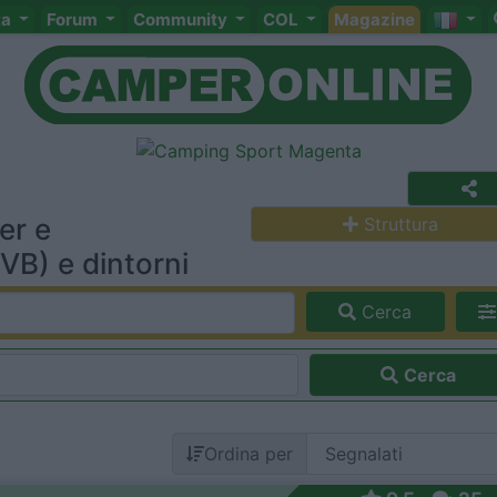
ta
Forum
Community
COL
Magazine
er e
Struttura
VB) e dintorni
Cerca
Cerca
Ordina per