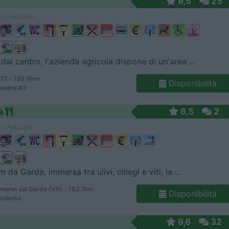
9,5
25
 / Posizione
dal centro, l'azienda agricola dispone di un'area ...
AT) - 135.6km
Disponibilità
manera 63
a
6,5
2
 / Posizione
 da Garda, immersa tra ulivi, ciliegi e viti, la ...
mano sul Garda (VR) - 183.1km
Disponibilità
Valletta
9,6
32