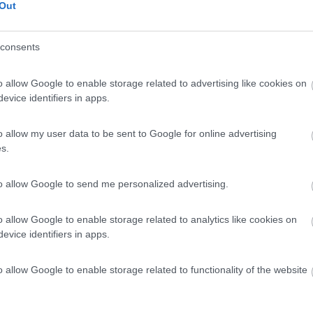
Out
 / Posizione
consents
peggio a nord-est del lago di Como, sulle sponde d...
o allow Google to enable storage related to advertising like cookies on
 (LC) - 66.4km
evice identifiers in apps.
tto
o allow my user data to be sent to Google for online advertising
7,5
2
s.
 / Posizione
to allow Google to send me personalized advertising.
ta sorge in Lomellina e dispone di 5 stalli, senza...
o allow Google to enable storage related to analytics like cookies on
evice identifiers in apps.
gna (PV) - 94.1km
inale della Galliana, 1
o allow Google to enable storage related to functionality of the website
7
1
 / Posizione