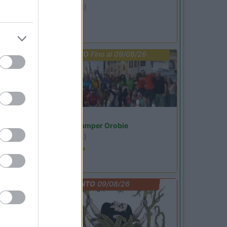
Ardesio
(BG)
Not baed night
PROMO
Fino al 09/08/26
Lombardia
Area Sosta Camper Orobie
Ardesio
(BG)
Ardesio in scatola
EVENTO
09/08/26