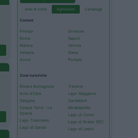
Aree di sosta
Agriturismi
Campeggi
Comuni
Firenze
Sirmione
Roma
Napoli
Matera
Verona
Venezia
Siena
Assisi
Pompei
Zone turistiche
Riviera Romagnola
Trentino
Isola d'Elba
Lago Maggiore
Gargano
Gardaland
Cinque Terre - La
Mirabilandia
Spezia
Lago di Como
Lago Trasimeno
Lago di Braies (BZ)
Lago di Garda
Lago di Ledro