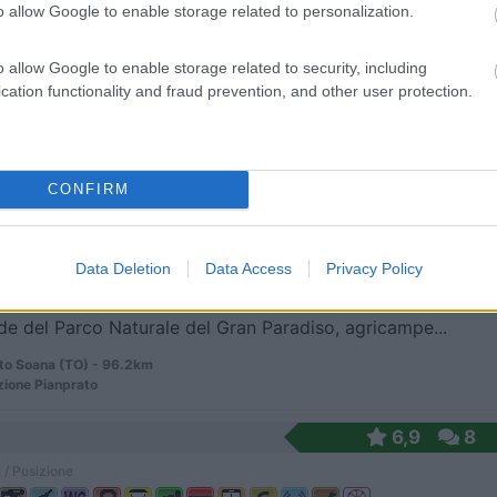
o allow Google to enable storage related to personalization.
o allow Google to enable storage related to security, including
 prevalentemente zootecnica dove vengono allevati ...
cation functionality and fraud prevention, and other user protection.
gne (AO) - 95.7km
Chez-Les-Volget 4
CONFIRM
 Bianca
7,5
8
 / Posizione
Data Deletion
Data Access
Privacy Policy
de del Parco Naturale del Gran Paradiso, agricampe...
to Soana (TO) - 96.2km
ione Pianprato
6,9
8
 / Posizione