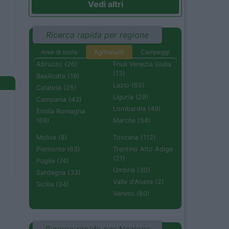
Vedi altri
Ricerca rapida per regione
Aree di sosta
Agriturismi
Campeggi
Abruzzo (26)
Friuli Venezia Giulia
(13)
Basilicata (19)
Lazio (65)
Calabria (25)
Liguria (29)
Campania (43)
Lombardia (49)
Emilia Romagna
(69)
Marche (54)
Molise (8)
Toscana (112)
Piemonte (63)
Trentino Alto Adige
(21)
Puglia (74)
Umbria (30)
Sardegna (33)
Valle d'Aosta (2)
Sicilia (34)
Veneto (80)