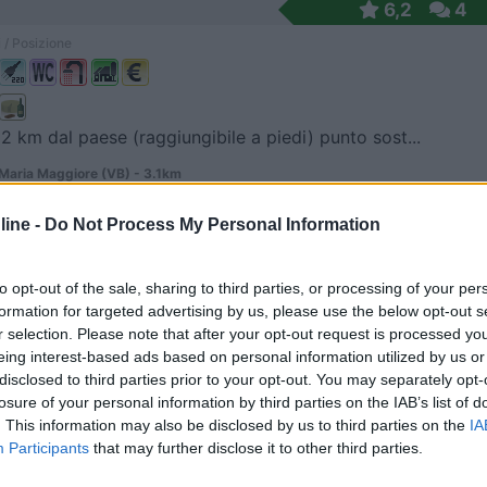
6,2
4
 / Posizione
 2 km dal paese (raggiungibile a piedi) punto sost...
Maria Maggiore (VB) - 3.1km
ine -
Do Not Process My Personal Information
lasc
9,2
17
 / Posizione
to opt-out of the sale, sharing to third parties, or processing of your per
formation for targeted advertising by us, please use the below opt-out s
r selection. Please note that after your opt-out request is processed y
eing interest-based ads based on personal information utilized by us or
 metri dalle sponde del Lago Maggiore, area camper...
disclosed to third parties prior to your opt-out. You may separately opt-
losure of your personal information by third parties on the IAB’s list of
(VA) - 39.4km
. This information may also be disclosed by us to third parties on the
IA
a, 27
Participants
that may further disclose it to other third parties.
7,5
2