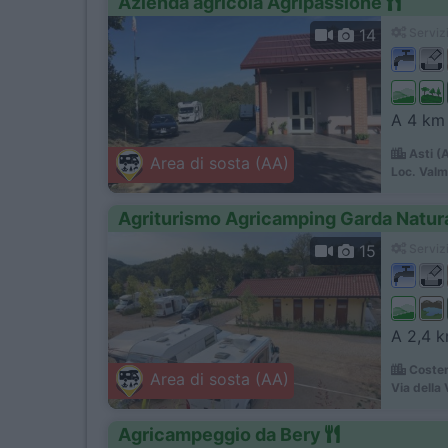
Azienda agricola Agripassione
14
Servizi
A 4 km 
Asti (
Area di sosta (AA)
Loc. Val
Agriturismo Agricamping Garda Natur
15
Servizi
A 2,4 km
Coster
Area di sosta (AA)
Via della 
Agricampeggio da Bery