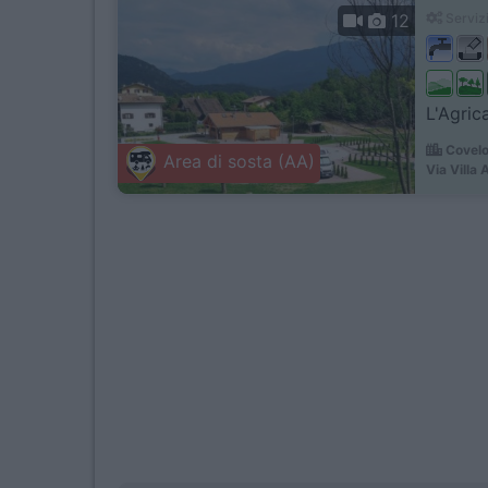
12
Servizi
L'Agric
Covelo
Area di sosta (AA)
Via Villa 