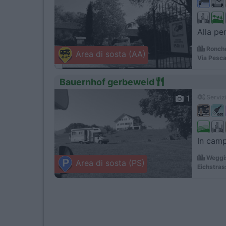
Alla pe
Ronche
Area di sosta (AA)
Via Pesca
Bauernhof gerbeweid
1
Servizi
In camp
Weggis
Area di sosta (PS)
Eichstras