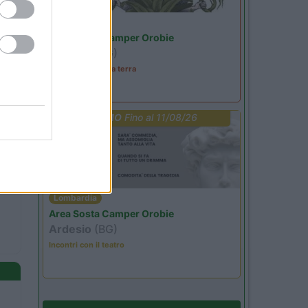
Lombardia
Area Sosta Camper Orobie
Ardesio
(BG)
A levar l'ombra da terra
PROMO
Fino al 11/08/26
Lombardia
Area Sosta Camper Orobie
Ardesio
(BG)
Incontri con il teatro