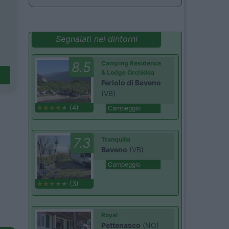
Segnalati nei dintorni
8.5
Camping Residence
& Lodge Orchidea
Feriolo di Baveno
(VB)
(4)
Campeggio
7.3
Tranquilla
Baveno
(VB)
Campeggio
(3)
Royal
Pettenasco
(NO)