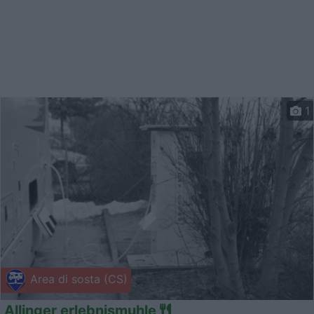
1
Area di sosta (CS)
Allinger erlebnismuhle