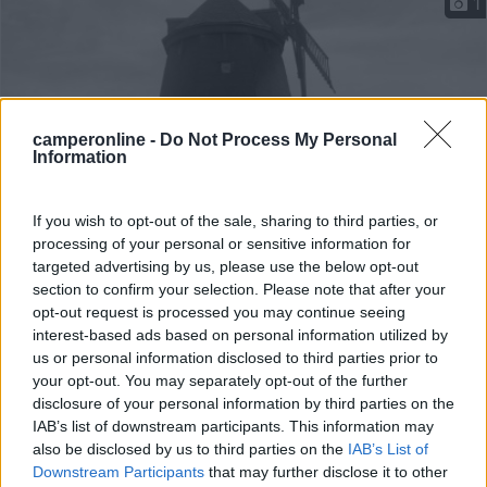
1
camperonline -
Do Not Process My Personal
Information
If you wish to opt-out of the sale, sharing to third parties, or
processing of your personal or sensitive information for
Area di sosta (AA)
targeted advertising by us, please use the below opt-out
section to confirm your selection. Please note that after your
Stellplatz an der Knapp-Muhle
opt-out request is processed you may continue seeing
interest-based ads based on personal information utilized by
9
2
us or personal information disclosed to third parties prior to
your opt-out. You may separately opt-out of the further
Servizi / Posizione
disclosure of your personal information by third parties on the
IAB’s list of downstream participants. This information may
also be disclosed by us to third parties on the
IAB’s List of
Downstream Participants
that may further disclose it to other
Centro città e supermercato a 6 km, semplice punto