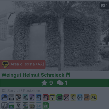
1
Area di sosta (AA)
Weingut Helmut Schreieck
9
1
Servizi / Posizione