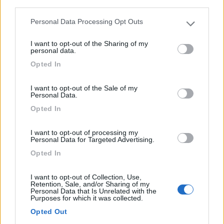
third parties.
sosta...
Personal Data Processing Opt Outs
Linda bei Neustadt-Orla - 344.1km
Please note that this website/app uses one or more Google
Ortstrasse 20B
services and may gather and store information including but
I want to opt-out of the Sharing of my
not limited to your visit or usage behaviour. You may click to
personal data.
grant or deny consent to Google and its third-party tags to
1
Opted In
use your data for below specified purposes in below Google
consent section.
I want to opt-out of the Sale of my
Personal Data.
Opted In
I want to opt-out of processing my
Personal Data for Targeted Advertising.
Opted In
I want to opt-out of Collection, Use,
Area di sosta (AA)
Retention, Sale, and/or Sharing of my
Personal Data that Is Unrelated with the
Purposes for which it was collected.
Zeltplatz Hammermuhle
Opted Out
8
1