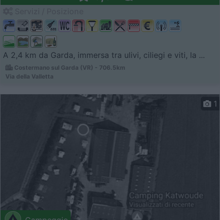
Servizi / Posizione
A 2,4 km da Garda, immersa tra ulivi, ciliegi e viti, la ...
Costermano sul Garda (VR) - 706.5km
Via della Valletta
1