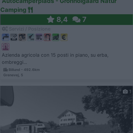
Autocamperplads - Gronhoigaard Natur
Camping
8,4
7
Servizi / Posizione
Azienda agricola con 15 posti in piano, su erba,
ombreggi...
Billund - 492.6km
Grenevej, 5
1