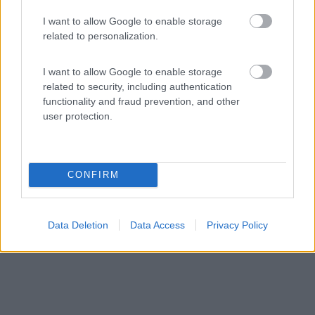
Area di sosta (AA)
I want to allow Google to enable storage
related to personalization.
Rybasrska basta u zraloka
7
1
I want to allow Google to enable storage
related to security, including authentication
Servizi / Posizione
functionality and fraud prevention, and other
user protection.
CONFIRM
Il centro città è a 2 km, su prato, leggermente in pend...
Cheb - 412.9km
Jesenicka prehrada
Data Deletion
Data Access
Privacy Policy