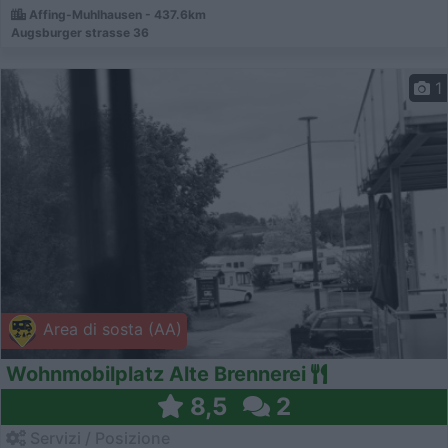
Affing-Muhlhausen - 437.6km
Augsburger strasse 36
1
Area di sosta (AA)
Wohnmobilplatz Alte Brennerei
8,5
2
Servizi / Posizione