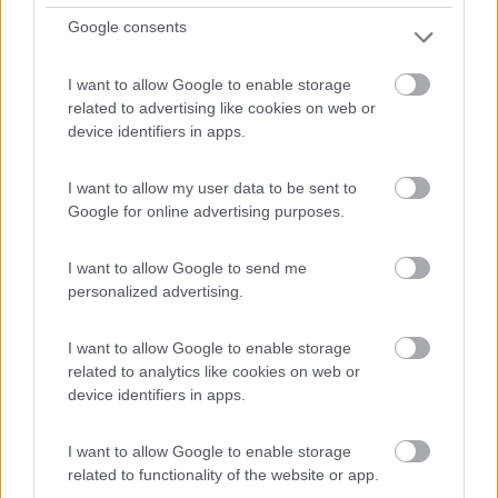
Servizi / Posizione
Google consents
I want to allow Google to enable storage
related to advertising like cookies on web or
In piano su terra battuta, senza ombra, 21 posti senza
device identifiers in apps.
de...
Altendorf - 405.4km
I want to allow my user data to be sent to
In Hammermuehle
Google for online advertising purposes.
1
I want to allow Google to send me
personalized advertising.
I want to allow Google to enable storage
related to analytics like cookies on web or
device identifiers in apps.
I want to allow Google to enable storage
related to functionality of the website or app.