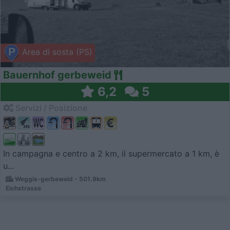
Area di sosta (PS)
Bauernhof gerbeweid
6,2
5
Servizi / Posizione
In campagna e centro a 2 km, il supermercato a 1 km, è
u...
Weggis-gerbeweid - 501.9km
Eichstrasse