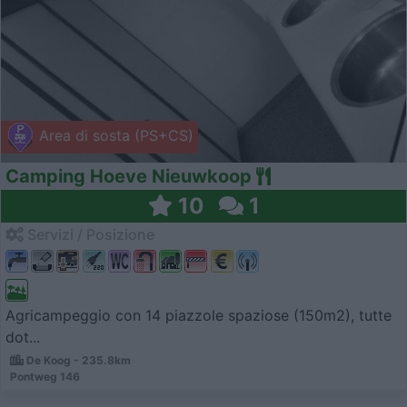
Area di sosta (PS+CS)
Camping Hoeve Nieuwkoop
10
1
Servizi / Posizione
Agricampeggio con 14 piazzole spaziose (150m2), tutte
dot...
De Koog - 235.8km
Pontweg 146