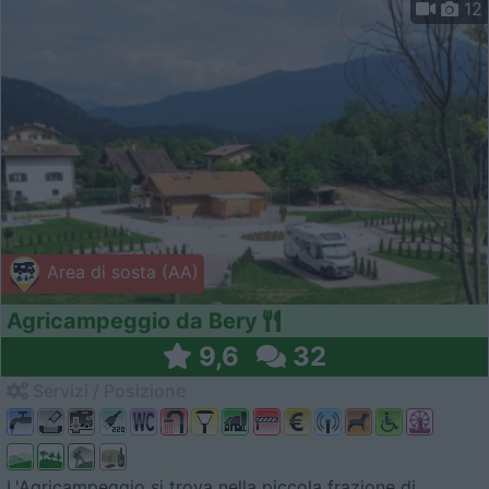
12
Area di sosta (AA)
Agricampeggio da Bery
9,6
32
Servizi / Posizione
L'Agricampeggio si trova nella piccola frazione di