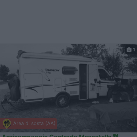
1
Area di sosta (AA)
Agricampeggio Contrada Moscatella