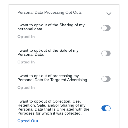
third parties.
Personal Data Processing Opt Outs
Please note that this website/app uses one or more Google
La struttura, immersa tra ulivi e vigneti, dispone di agr...
services and may gather and store information including but
Villa Castelli (BR) - 46.8km
I want to opt-out of the Sharing of my
not limited to your visit or usage behaviour. You may click to
Strada Masseria Tagliavanti, 1
personal data.
grant or deny consent to Google and its third-party tags to
Opted In
use your data for below specified purposes in below Google
1
consent section.
I want to opt-out of the Sale of my
Personal Data.
Opted In
I want to opt-out of processing my
Personal Data for Targeted Advertising.
Opted In
I want to opt-out of Collection, Use,
Retention, Sale, and/or Sharing of my
Personal Data that Is Unrelated with the
Area di sosta (AA)
Purposes for which it was collected.
Opted Out
Agriturismo Nonna Rosa