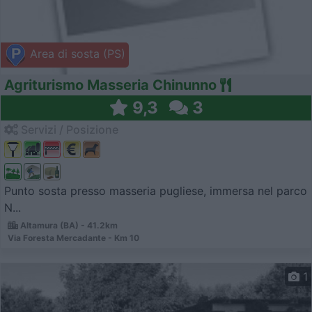
Area di sosta (PS)
Agriturismo Masseria Chinunno
9,3
3
Servizi / Posizione
Punto sosta presso masseria pugliese, immersa nel parco
N...
Altamura (BA) - 41.2km
Via Foresta Mercadante - Km 10
1