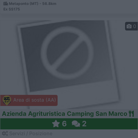
Metaponto (MT) - 56.8km
Ex SS175
0
Area di sosta (AA)
Azienda Agrituristica Camping San Marco
6
2
Servizi / Posizione