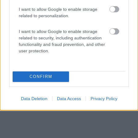
I want to allow Google to enable storage
Area di sosta (PS+CS)
related to personalization.
Agriturismo Masseria del Pantaleone
I want to allow Google to enable storage
7,6
82
related to security, including authentication
Servizi / Posizione
functionality and fraud prevention, and other
user protection.
A 3 km da Matera, l'azienda agricola dispone di 13
CONFIRM
piazzo...
Matera (MT) - 51.9km
Contrada Chiancalata 27
Data Deletion
Data Access
Privacy Policy