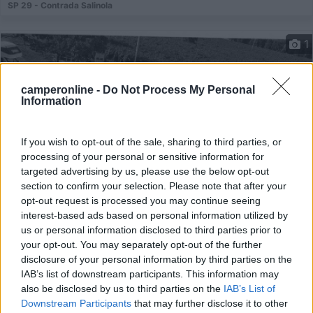
SP 29 - Contrada Salinola
1
camperonline -
Do Not Process My Personal
Information
If you wish to opt-out of the sale, sharing to third parties, or
processing of your personal or sensitive information for
targeted advertising by us, please use the below opt-out
section to confirm your selection. Please note that after your
opt-out request is processed you may continue seeing
Area di sosta (AA)
interest-based ads based on personal information utilized by
us or personal information disclosed to third parties prior to
Società Agricola Melillo
your opt-out. You may separately opt-out of the further
disclosure of your personal information by third parties on the
8
2
IAB’s list of downstream participants. This information may
Servizi / Posizione
also be disclosed by us to third parties on the
IAB’s List of
Downstream Participants
that may further disclose it to other