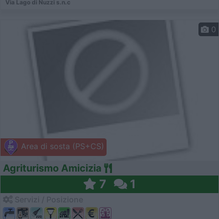
Via Lago di Nuzzi s.n.c
0
Area di sosta (PS+CS)
Agriturismo Amicizia
7
1
Servizi / Posizione