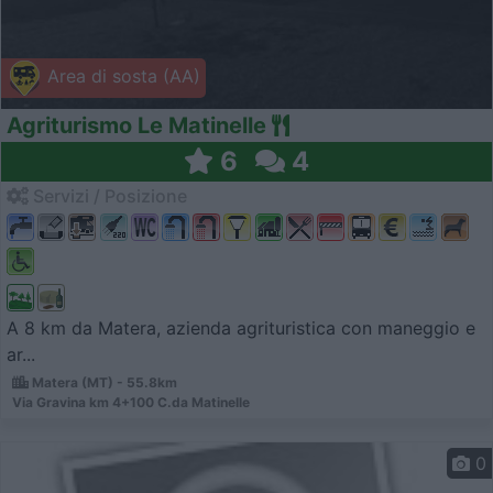
Area di sosta (AA)
Agriturismo Le Matinelle
6
4
Servizi / Posizione
A 8 km da Matera, azienda agrituristica con maneggio e
ar...
Matera (MT) - 55.8km
Via Gravina km 4+100 C.da Matinelle
0