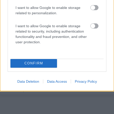
I want to allow Google to enable storage
related to personalization.
Area di sosta (AA)
I want to allow Google to enable storage
related to security, including authentication
Agricampeggio Ca' de Michè
functionality and fraud prevention, and other
8,1
14
user protection.
Servizi / Posizione
CONFIRM
A circa 500 m dal mare e a due passi dal centro storico,
...
Data Deletion
Data Access
Privacy Policy
Albenga (SV) - 225.3km
Viale 8 Marzo, 45