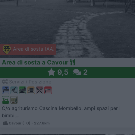
Area di sosta (AA)
Area di sosta a Cavour
9,5
2
Servizi / Posizione
C/o agriturismo Cascina Mombello, ampi spazi per i
bimbi,...
Cavour (TO) - 227.6km