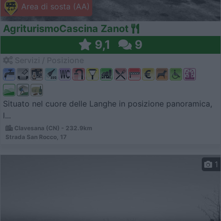
Area di sosta (AA)
AgriturismoCascina Zanot
9,1
9
Servizi / Posizione
Situato nel cuore delle Langhe in posizione panoramica,
l...
Clavesana (CN) - 232.9km
Strada San Rocco, 17
1