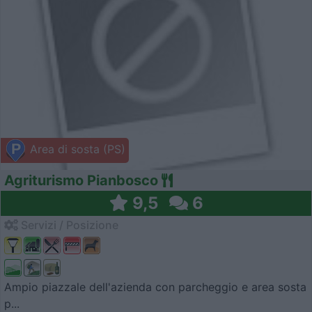
Area di sosta (PS)
Agriturismo Pianbosco
9,5
6
Servizi / Posizione
Ampio piazzale dell'azienda con parcheggio e area sosta
p...