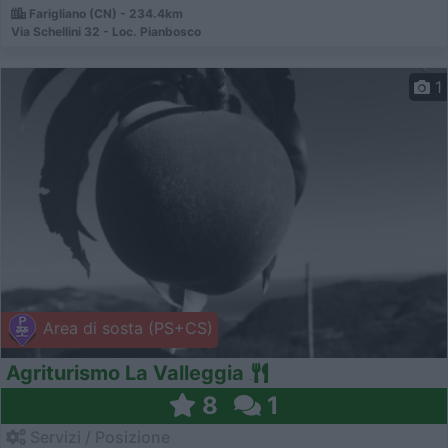
Farigliano (CN) - 234.4km
Via Schellini 32 - Loc. Pianbosco
1
Area di sosta (PS+CS)
Agriturismo La Valleggia
8
1
Servizi / Posizione