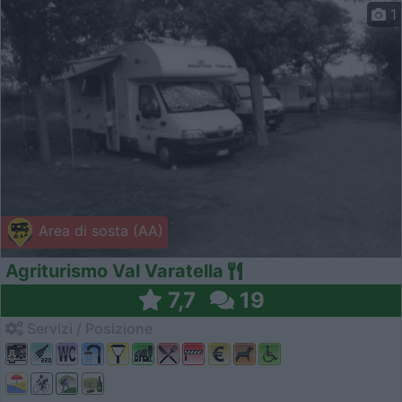
1
Area di sosta (AA)
Agriturismo Val Varatella
7,7
19
Servizi / Posizione