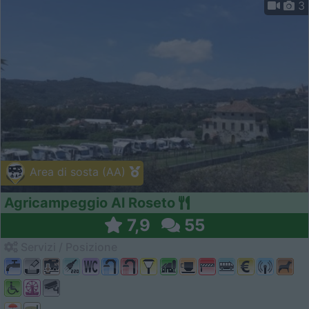
3
Area di sosta (AA)
Agricampeggio Al Roseto
7,9
55
Servizi / Posizione