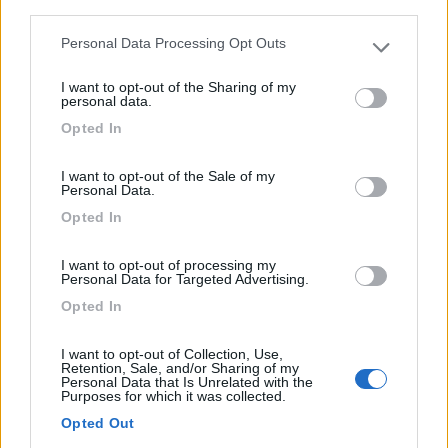
third parties.
A 1,5 km dal mare e a 1 km dal centro, l'Agricamper
Personal Data Processing Opt Outs
Please note that this website/app uses one or more Google
dispo...
services and may gather and store information including but
Albenga (SV) - 225km
I want to opt-out of the Sharing of my
not limited to your visit or usage behaviour. You may click to
Nuova Strada V. Arrossia 14 - Regione Pontelungo Inferiore 15
personal data.
grant or deny consent to Google and its third-party tags to
Opted In
use your data for below specified purposes in below Google
6
consent section.
I want to opt-out of the Sale of my
Personal Data.
Opted In
I want to opt-out of processing my
Personal Data for Targeted Advertising.
Opted In
I want to opt-out of Collection, Use,
Retention, Sale, and/or Sharing of my
Personal Data that Is Unrelated with the
Area di sosta (AA)
Purposes for which it was collected.
Opted Out
Agricamping Lo Zafferano