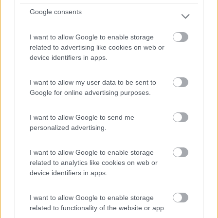
9,1
10
Google consents
Servizi / Posizione
I want to allow Google to enable storage
related to advertising like cookies on web or
device identifiers in apps.
I want to allow my user data to be sent to
A 2 km dal centro e a 3 km dal mare, agricampeggio
Google for online advertising purposes.
immers...
Albenga (SV) - 225.2km
I want to allow Google to send me
Regione Rollo 16B
personalized advertising.
1
I want to allow Google to enable storage
related to analytics like cookies on web or
device identifiers in apps.
I want to allow Google to enable storage
related to functionality of the website or app.