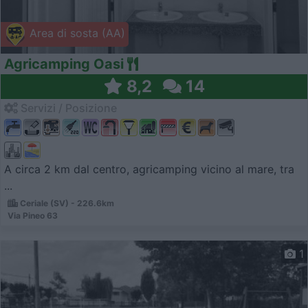
Area di sosta (AA)
Agricamping Oasi
8,2
14
Servizi / Posizione
A circa 2 km dal centro, agricamping vicino al mare, tra
...
Ceriale (SV) - 226.6km
Via Pineo 63
1