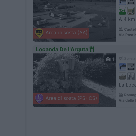
A 4 km 
Castel
Area di sosta (AA)
Via Posti
Locanda De l'Arguta
1
Servizi
La Loca
Romagn
Area di sosta (PS+CS)
Via delle 