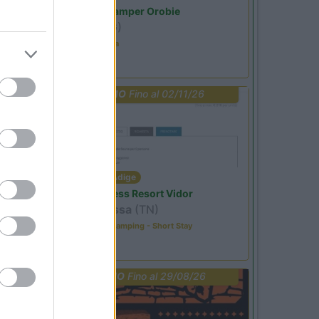
Area Sosta Camper Orobie
Ardesio
(BG)
Estate in cineteca
PROMO
Fino al 02/11/26
Trentino Alto Adige
Family Wellness Resort Vidor
Pozza di Fassa
(TN)
Happy & Active Camping - Short Stay
PROMO
Fino al 29/08/26