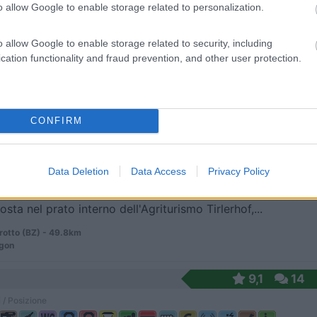
o allow Google to enable storage related to personalization.
o allow Google to enable storage related to security, including
gio gratuito con 6 posti e CS, dietro Polisportiva...
cation functionality and fraud prevention, and other user protection.
 (BL) - 48.4km
ei 45
CONFIRM
6,6
8
 / Posizione
Data Deletion
Data Access
Privacy Policy
sta nel prato interno dell'Agriturismo Tirlerhof,...
rotto (BZ) - 49.8km
igon
9,1
14
 / Posizione