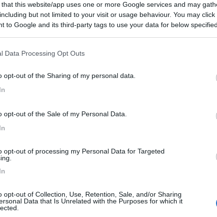
 that this website/app uses one or more Google services and may gath
 / Posizione
including but not limited to your visit or usage behaviour. You may click 
 to Google and its third-party tags to use your data for below specifi
ogle consent section.
 tra i vigneti del Valdobbiadene DOCG, punto sosta...
l Data Processing Opt Outs
biadene (TV) - 34.2km
o opt-out of the Sharing of my personal data.
nga, 12
In
8,7
6
o opt-out of the Sale of my Personal Data.
 / Posizione
In
to opt-out of processing my Personal Data for Targeted
trezzata a pagamento, con agriturismo, pesca sport...
ing.
In
o (BL) - 36.3km
gna n.74
o opt-out of Collection, Use, Retention, Sale, and/or Sharing
ersonal Data that Is Unrelated with the Purposes for which it
rino
8
1
lected.