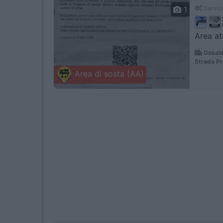
1
Servizi
Area at
Gosald
Strada Pr
Area di sosta (AA)