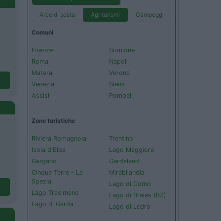
Aree di sosta
Agriturismi
Campeggi
Comuni
Firenze
Sirmione
Roma
Napoli
Matera
Verona
Venezia
Siena
Assisi
Pompei
Zone turistiche
Riviera Romagnola
Trentino
Isola d'Elba
Lago Maggiore
Gargano
Gardaland
Cinque Terre - La
Mirabilandia
Spezia
Lago di Como
Lago Trasimeno
Lago di Braies (BZ)
Lago di Garda
Lago di Ledro