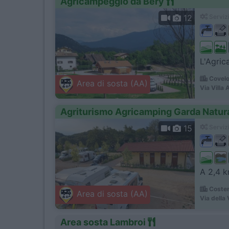
Agricampeggio da Bery
12
Servizi
L'Agric
Covelo
Area di sosta (AA)
Via Villa 
Agriturismo Agricamping Garda Natur
15
Servizi
A 2,4 km
Coster
Area di sosta (AA)
Via della 
Area sosta Lambroi