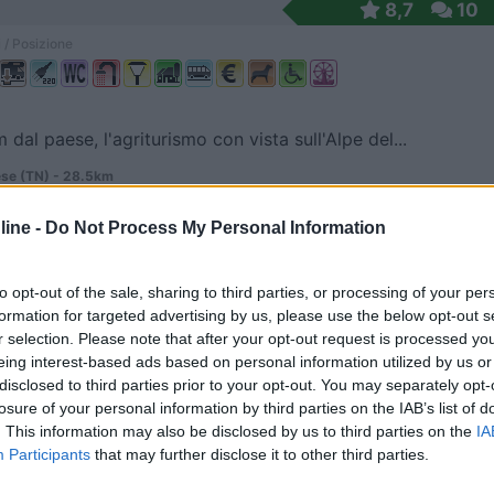
8,7
10
 / Posizione
 dal paese, l'agriturismo con vista sull'Alpe del...
se (TN) - 28.5km
 SS 48 delle Dolomiti
ine -
Do Not Process My Personal Information
alter
9,5
2
 / Posizione
to opt-out of the sale, sharing to third parties, or processing of your per
formation for targeted advertising by us, please use the below opt-out s
r selection. Please note that after your opt-out request is processed y
eing interest-based ads based on personal information utilized by us or
da frutticola, a 535 mslm in posizione panoramica,...
disclosed to third parties prior to your opt-out. You may separately opt-
losure of your personal information by third parties on the IAB’s list of
no Terme (TN) - 31.7km
. This information may also be disclosed by us to third parties on the
IA
 1
Participants
that may further disclose it to other third parties.
9,1
12