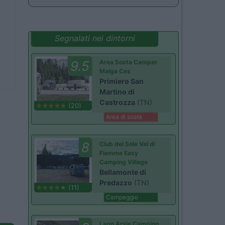
Segnalati nei dintorni
9.5
Area Sosta Camper
Malga Ces
Primiero San
Martino di
Castrozza
(TN)
(20)
Area di sosta
8
Club del Sole Val di
Fiemme Easy
Camping Village
Bellamonte di
Predazzo
(TN)
(11)
Campeggio
Lago Arsie Camping