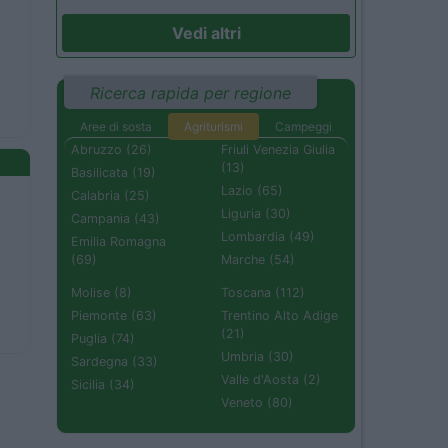
Vedi altri
Ricerca rapida per regione
Aree di sosta
Agriturismi
Campeggi
Abruzzo (26)
Friuli Venezia Giulia
(13)
Basilicata (19)
Lazio (65)
Calabria (25)
Liguria (30)
Campania (43)
Lombardia (49)
Emilia Romagna
(69)
Marche (54)
Molise (8)
Toscana (112)
Piemonte (63)
Trentino Alto Adige
(21)
Puglia (74)
Umbria (30)
Sardegna (33)
Valle d'Aosta (2)
Sicilia (34)
Veneto (80)