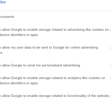
Out
 / Posizione
consents
to sosta nel parcheggio dell'agriturismo, in mezzo...
o allow Google to enable storage related to advertising like cookies on
i Cison di Valmarino (TV) - 37.2km
evice identifiers in apps.
e ronch
o allow my user data to be sent to Google for online advertising
9,3
9
s.
 / Posizione
to allow Google to send me personalized advertising.
da Levico Terme, la struttura a conduzione famigli...
o allow Google to enable storage related to analytics like cookies on
evice identifiers in apps.
 Terme (TN) - 38.9km
da Romana 28B
o allow Google to enable storage related to functionality of the website
6,7
3
 / Posizione