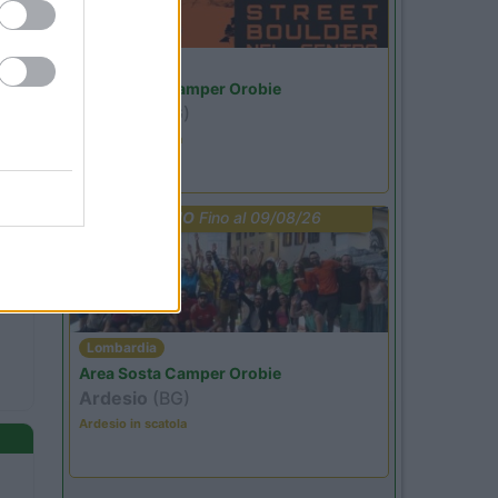
Lombardia
Area Sosta Camper Orobie
Ardesio
(BG)
Ardesio si blocca
PROMO
Fino al 09/08/26
Lombardia
Area Sosta Camper Orobie
Ardesio
(BG)
Ardesio in scatola