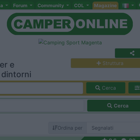
ta
Forum
Community
COL
Magazine
er e
Struttura
dintorni
Cerca
Cerca
Ordina per