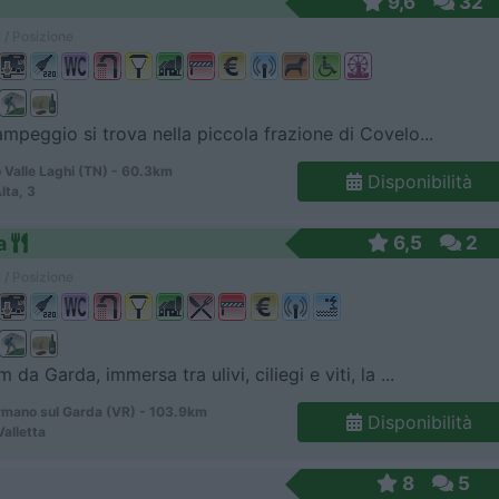
9,6
32
 / Posizione
ampeggio si trova nella piccola frazione di Covelo...
 Valle Laghi (TN) - 60.3km
Disponibilità
Alta, 3
a
6,5
2
 / Posizione
 da Garda, immersa tra ulivi, ciliegi e viti, la ...
mano sul Garda (VR) - 103.9km
Disponibilità
Valletta
8
5