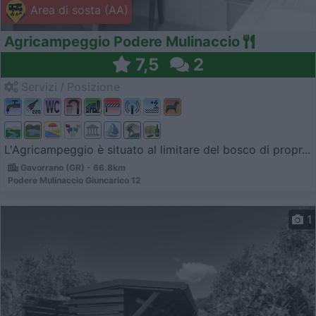
Area di sosta (AA)
Agricampeggio Podere Mulinaccio
7,5
2
Servizi / Posizione
L'Agricampeggio è situato al limitare del bosco di propr...
Gavorrano (GR) - 66.8km
Podere Mulinaccio Giuncarico 12
1