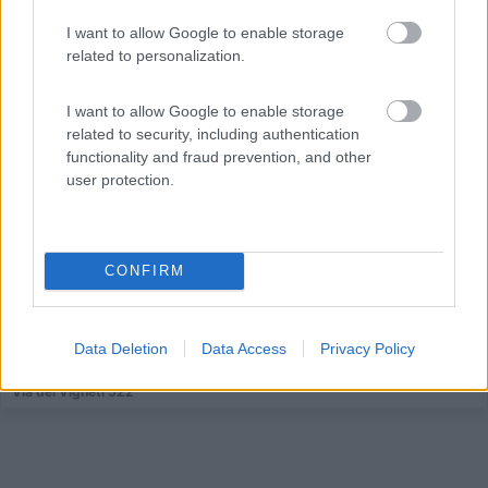
I want to allow Google to enable storage
related to personalization.
Area di sosta (PS+CS)
I want to allow Google to enable storage
related to security, including authentication
Agricampeggio Orti di Mare
functionality and fraud prevention, and other
user protection.
7,8
9
Servizi / Posizione
CONFIRM
A 500 m dalla spiaggia di Lacona, fattoria biologica con
...
Data Deletion
Data Access
Privacy Policy
Lacona (LI) - 66.7km
Via dei Vigneti 522