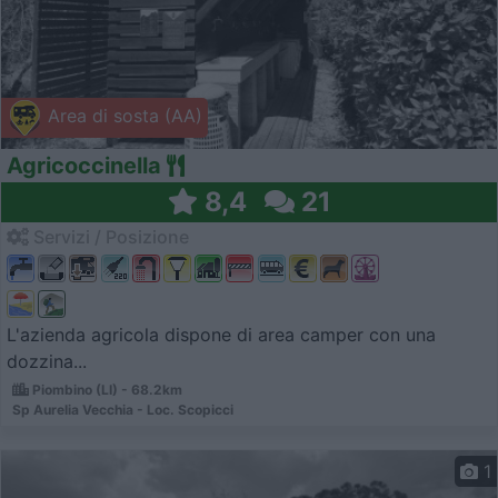
Area di sosta (AA)
Agricoccinella
8,4
21
Servizi / Posizione
L'azienda agricola dispone di area camper con una
dozzina...
Piombino (LI) - 68.2km
Sp Aurelia Vecchia - Loc. Scopicci
1