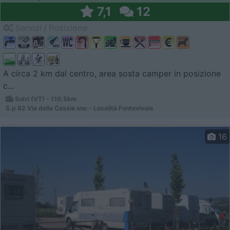
7,1
12
Servizi / Posizione
A circa 2 km dal centro, area sosta camper in posizione
c...
Sutri (VT) - 110.5km
S.p 82 Via delle Cassie snc - Località Fontevivola
16