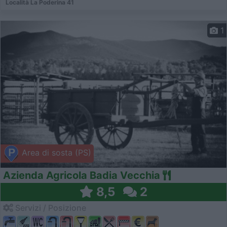
Località La Poderina 41
1
Area di sosta (PS)
Azienda Agricola Badia Vecchia
8,5
2
Servizi / Posizione