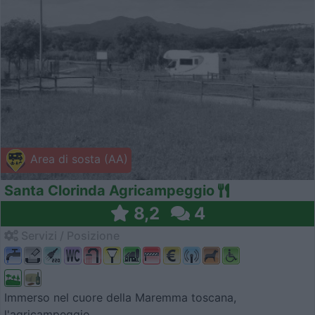
Area di sosta (AA)
Santa Clorinda Agricampeggio
8,2
4
Servizi / Posizione
Immerso nel cuore della Maremma toscana,
l'agricampeggio ...