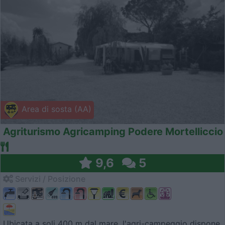
Area di sosta (AA)
Agriturismo Agricamping Podere Mortelliccio
9,6
5
Servizi / Posizione
Ubicata a soli 400 m dal mare, l'agri-campeggio dispone