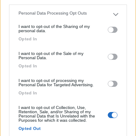
Servizi / Posizione
third parties.
Personal Data Processing Opt Outs
Please note that this website/app uses one or more Google
services and may gather and store information including but
I want to opt-out of the Sharing of my
Area sosta camper attrezzata su fondo erboso,
not limited to your visit or usage behaviour. You may click to
personal data.
parzialment...
grant or deny consent to Google and its third-party tags to
Opted In
use your data for below specified purposes in below Google
Follonica (GR) - 64.6km
consent section.
Via Cassarello, 342
I want to opt-out of the Sale of my
Personal Data.
1
Opted In
I want to opt-out of processing my
Personal Data for Targeted Advertising.
Opted In
I want to opt-out of Collection, Use,
Retention, Sale, and/or Sharing of my
Personal Data that Is Unrelated with the
Purposes for which it was collected.
Opted Out