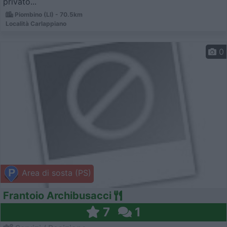
privato...
Piombino (LI) - 70.5km
Località Carlappiano
0
Area di sosta (PS)
Frantoio Archibusacci
7
1