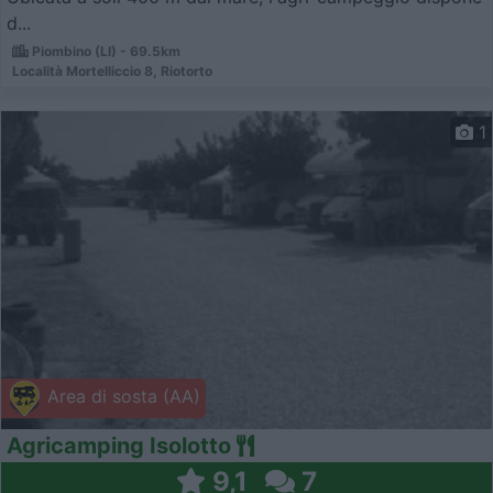
d...
Piombino (LI) - 69.5km
Località Mortelliccio 8, Riotorto
1
Area di sosta (AA)
Agricamping Isolotto
9,1
7