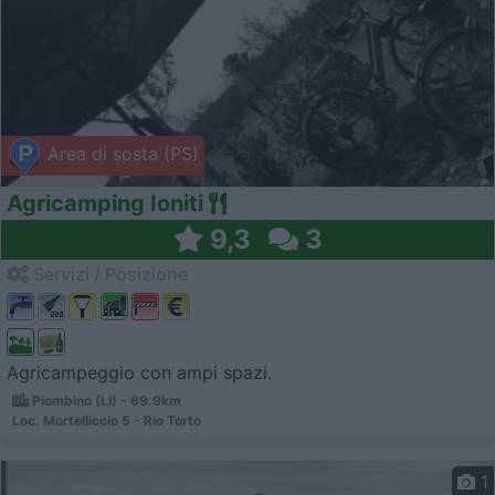
Area di sosta (PS)
Agricamping Ioniti
9,3
3
Servizi / Posizione
Agricampeggio con ampi spazi.
Piombino (LI) - 69.9km
Loc. Mortelliccio 5 - Rio Torto
1