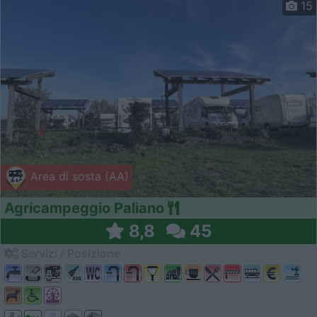
15
Area di sosta (AA)
Agricampeggio Paliano
8,8
45
Servizi / Posizione