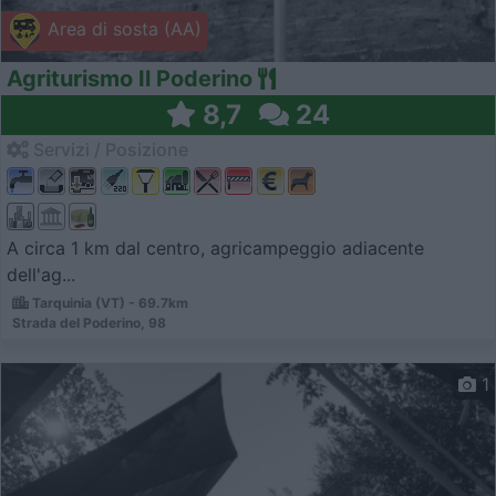
Area di sosta (AA)
Agriturismo Il Poderino
8,7
24
Servizi / Posizione
A circa 1 km dal centro, agricampeggio adiacente
dell'ag...
Tarquinia (VT) - 69.7km
Strada del Poderino, 98
1