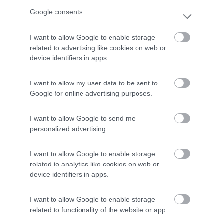
Servizi / Posizione
Google consents
I want to allow Google to enable storage
related to advertising like cookies on web or
Area pianeggiante sulle sponde del fiume Meno, a
device identifiers in apps.
pagament...
Segnitz - 489km
I want to allow my user data to be sent to
Baumhofstrasse 147
Google for online advertising purposes.
1
I want to allow Google to send me
personalized advertising.
I want to allow Google to enable storage
related to analytics like cookies on web or
device identifiers in apps.
I want to allow Google to enable storage
related to functionality of the website or app.