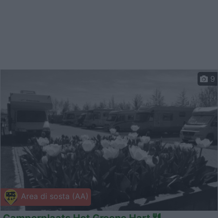
9
Area di sosta (AA)
Camperplaats Het Groene Hart