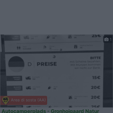
1
Area di sosta (AA)
Autocamperplads - Gronhoigaard Natur