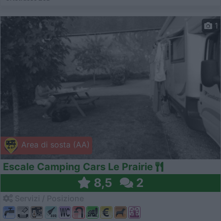
1
Area di sosta (AA)
Escale Camping Cars Le Prairie
8,5
2
Servizi / Posizione