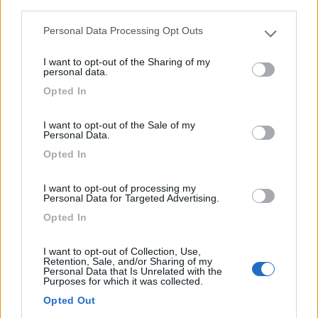
third parties.
Vicina al centro, il supermercato è a 200 metri, vicino ...
Personal Data Processing Opt Outs
Amelinghausen - 416.1km
Please note that this website/app uses one or more Google
Luneburger strasse 48
services and may gather and store information including but
I want to opt-out of the Sharing of my
not limited to your visit or usage behaviour. You may click to
personal data.
grant or deny consent to Google and its third-party tags to
1
Opted In
use your data for below specified purposes in below Google
consent section.
I want to opt-out of the Sale of my
Personal Data.
Opted In
I want to opt-out of processing my
Personal Data for Targeted Advertising.
Opted In
I want to opt-out of Collection, Use,
Area di sosta (AA)
Retention, Sale, and/or Sharing of my
Personal Data that Is Unrelated with the
Purposes for which it was collected.
Bogner's Wohnmobilstellplatz
Opted Out
8
2