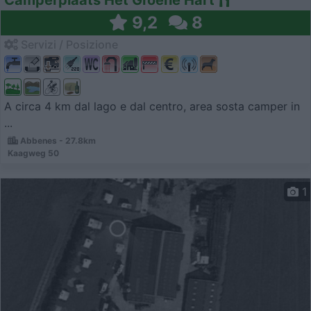
9,2
8
Servizi / Posizione
A circa 4 km dal lago e dal centro, area sosta camper in
...
Abbenes - 27.8km
Kaagweg 50
1