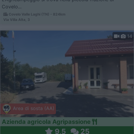
Covelo...
Covelo Valle Laghi (TN) - 824km
Via Villa Alta, 3
14
Area di sosta (AA)
Azienda agricola Agripassione
9,5
25