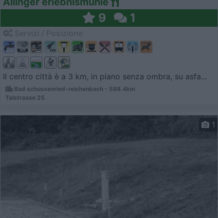
Allinger erlebnismuhle
9
1
Servizi / Posizione
Il centro città è a 3 km, in piano senza ombra, su asfa...
Bad schussenried-reichenbach - 588.4km
Talstrasse 25
1