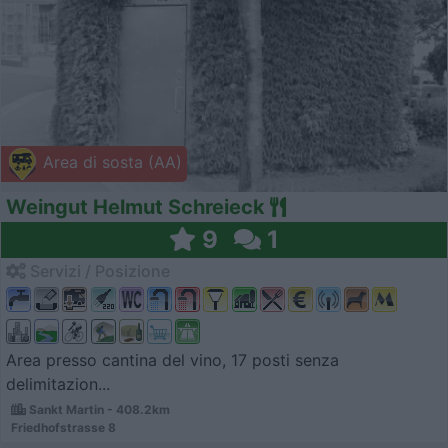
Area di sosta (AA)
Weingut Helmut Schreieck
9
1
Servizi / Posizione
Area presso cantina del vino, 17 posti senza
delimitazion...
Sankt Martin - 408.2km
Friedhofstrasse 8