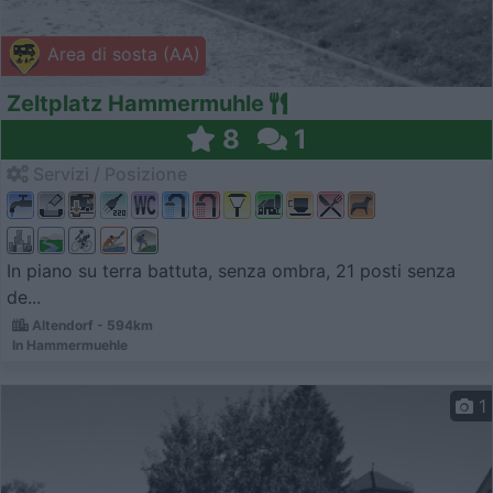
Area di sosta (AA)
Zeltplatz Hammermuhle
8
1
Servizi / Posizione
In piano su terra battuta, senza ombra, 21 posti senza
de...
Altendorf - 594km
In Hammermuehle
1