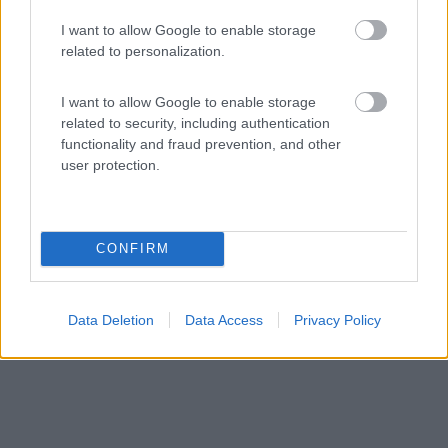
Area di sosta (PS)
I want to allow Google to enable storage
related to personalization.
Little Roodee Coach park
7
2
I want to allow Google to enable storage
related to security, including authentication
Servizi / Posizione
functionality and fraud prevention, and other
user protection.
In comune con le auto ed i pullman (che hanno stalli
CONFIRM
rise...
Chester - 500.8km
Castle Drive
Data Deletion
Data Access
Privacy Policy