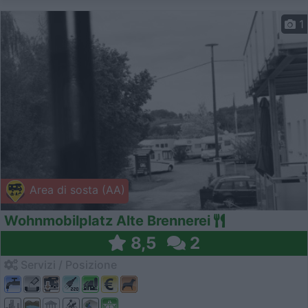
1
Area di sosta (AA)
Wohnmobilplatz Alte Brennerei
8,5
2
Servizi / Posizione