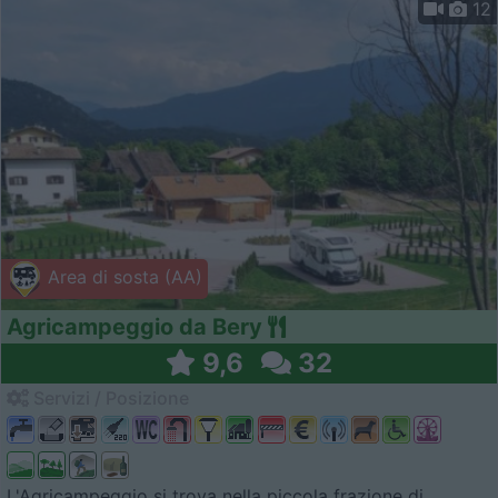
12
Area di sosta (AA)
Agricampeggio da Bery
9,6
32
Servizi / Posizione
L'Agricampeggio si trova nella piccola frazione di