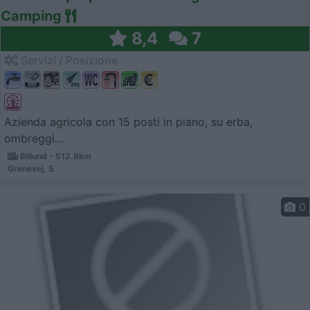
Camping
8,4
7
Servizi / Posizione
Azienda agricola con 15 posti in piano, su erba,
ombreggi...
Billund - 512.8km
Grenevej, 5
0