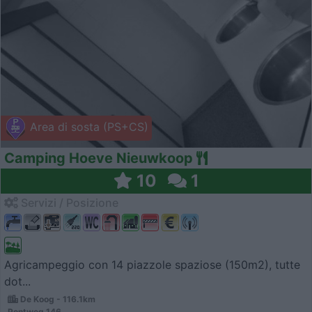
Area di sosta (PS+CS)
Camping Hoeve Nieuwkoop
10
1
Servizi / Posizione
Agricampeggio con 14 piazzole spaziose (150m2), tutte
dot...
De Koog - 116.1km
Pontweg 146