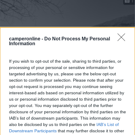
1
camperonline -
Do Not Process My Personal
Information
If you wish to opt-out of the sale, sharing to third parties, or
processing of your personal or sensitive information for
Area di sosta (PS+CS)
targeted advertising by us, please use the below opt-out
section to confirm your selection. Please note that after your
Area parcheggio La Casa Vecchia
opt-out request is processed you may continue seeing
interest-based ads based on personal information utilized by
9,1
12
us or personal information disclosed to third parties prior to
your opt-out. You may separately opt-out of the further
Servizi / Posizione
disclosure of your personal information by third parties on the
IAB’s list of downstream participants. This information may
also be disclosed by us to third parties on the
IAB’s List of
Downstream Participants
that may further disclose it to other
Immersa tra i vigneti del Valdobbiadene DOCG, punto