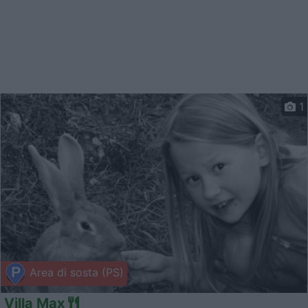
1
Area di sosta (PS)
Villa Max