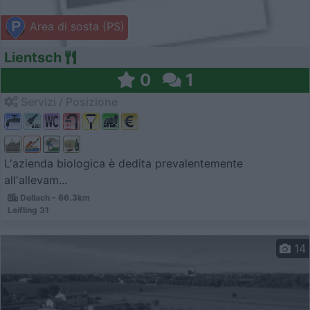
Area di sosta (PS)
Lientsch
0
1
Servizi / Posizione
L'azienda biologica è dedita prevalentemente
all'allevam...
Dellach - 66.3km
Leifling 31
14