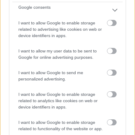
Servizi / Posizione
Google consents
I want to allow Google to enable storage
related to advertising like cookies on web or
All'interno di azienda agricola Biologica, in pianura, om...
device identifiers in apps.
Spresiano (TV) - 53.9km
Via Isonzo 20a
I want to allow my user data to be sent to
Google for online advertising purposes.
0
I want to allow Google to send me
personalized advertising.
I want to allow Google to enable storage
related to analytics like cookies on web or
device identifiers in apps.
I want to allow Google to enable storage
related to functionality of the website or app.
Area di sosta (AA)