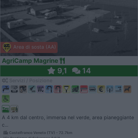
Area di sosta (AA)
AgriCamp Magrine
9,1
14
Servizi / Posizione
A 4 km dal centro, immersa nel verde, area pianeggiante
c...
Castelfranco Veneto (TV) - 72.7km