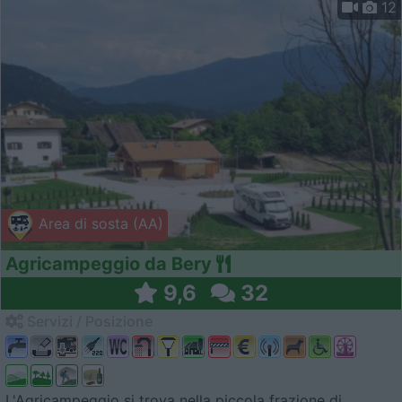
12
Area di sosta (AA)
Agricampeggio da Bery
9,6
32
Servizi / Posizione
L'Agricampeggio si trova nella piccola frazione di