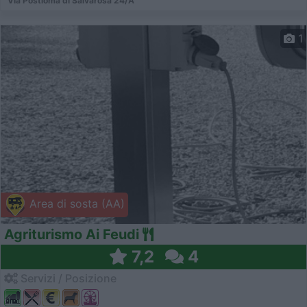
Via Postioma di Salvarosa 24/A
1
Area di sosta (AA)
Agriturismo Ai Feudi
7,2
4
Servizi / Posizione