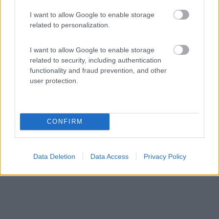
I want to allow Google to enable storage
Agriturismo Pra' d'Arca
related to personalization.
9
3
I want to allow Google to enable storage
Servizi / Posizione
related to security, including authentication
functionality and fraud prevention, and other
user protection.
Agricampeggio con 10 piazzole sosta camper su fondo
erbos...
CONFIRM
Ceggia (VE) - 55.6km
Via Caltorta, 28
Data Deletion
Data Access
Privacy Policy