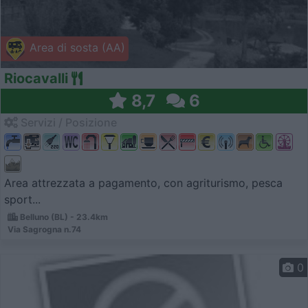
Area di sosta (AA)
Riocavalli
8,7
6
Servizi / Posizione
Area attrezzata a pagamento, con agriturismo, pesca
sport...
Belluno (BL) - 23.4km
Via Sagrogna n.74
0