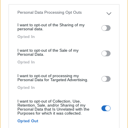
third parties.
sosta...
Personal Data Processing Opt Outs
Valdobbiadene (TV) - 52.1km
Please note that this website/app uses one or more Google
Via Callonga, 12
services and may gather and store information including but
I want to opt-out of the Sharing of my
not limited to your visit or usage behaviour. You may click to
personal data.
1
grant or deny consent to Google and its third-party tags to
Opted In
use your data for below specified purposes in below Google
consent section.
I want to opt-out of the Sale of my
Personal Data.
Opted In
I want to opt-out of processing my
Personal Data for Targeted Advertising.
Opted In
I want to opt-out of Collection, Use,
Area di sosta (AA)
Retention, Sale, and/or Sharing of my
Personal Data that Is Unrelated with the
Purposes for which it was collected.
TerreBio
Opted Out
9
4