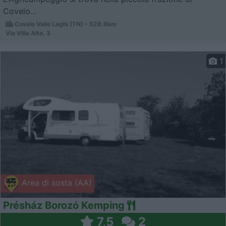
Covelo...
Covelo Valle Laghi (TN) - 528.6km
Via Villa Alta, 3
1
Area di sosta (AA)
Présház Borozó Kemping
7,5
2