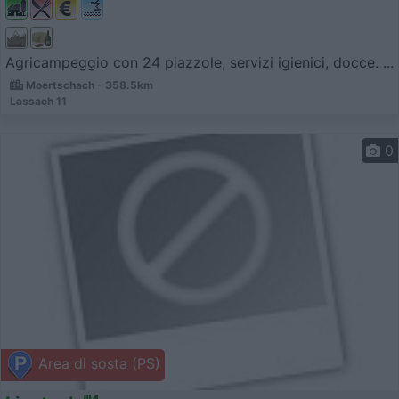
Agricampeggio con 24 piazzole, servizi igienici, docce. ...
Moertschach - 358.5km
Lassach 11
0
Area di sosta (PS)