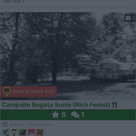
Velik Otok 1
1
Area di sosta (AA)
Campsite Bogata Suma (Rich Forest)
8
1
Servizi / Posizione