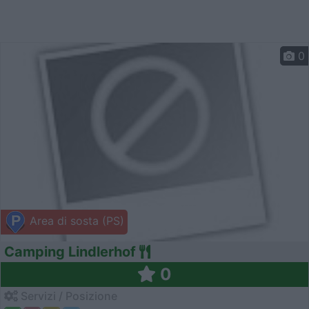
0
Area di sosta (PS)
Camping Lindlerhof
0
Servizi / Posizione