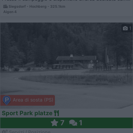
Siegsdorf - Hochberg - 325.1km
Aigen 4
1
Area di sosta (PS)
Sport Park platze
7
1
Servizi / Posizione