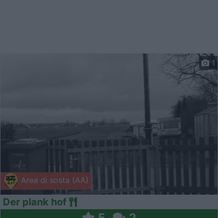
1
Area di sosta (AA)
Der plank hof
5
2