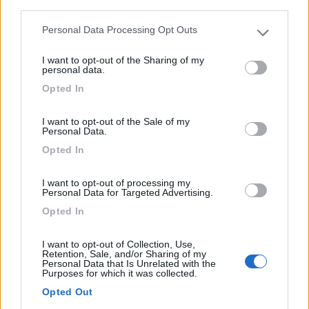
third parties.
Jesenicka prehrada
Personal Data Processing Opt Outs
Please note that this website/app uses one or more Google
0
services and may gather and store information including but
I want to opt-out of the Sharing of my
not limited to your visit or usage behaviour. You may click to
personal data.
grant or deny consent to Google and its third-party tags to
Opted In
use your data for below specified purposes in below Google
consent section.
I want to opt-out of the Sale of my
Personal Data.
Opted In
I want to opt-out of processing my
Personal Data for Targeted Advertising.
Area di sosta (PS)
Opted In
Camping am Berg & Gasthof-Pension
I want to opt-out of Collection, Use,
Retention, Sale, and/or Sharing of my
Bergfriede
Personal Data that Is Unrelated with the
Purposes for which it was collected.
0
2
Opted Out
Servizi / Posizione