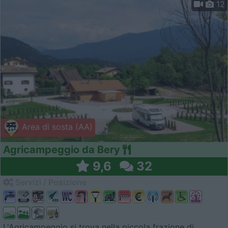
12
Area di sosta (AA)
Agricampeggio da Bery
9,6
32
Servizi / Posizione
L'Agricampeggio si trova nella piccola frazione di