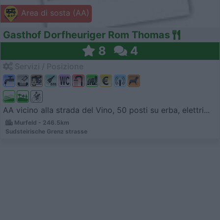
Area di sosta (AA)
Gasthof Dorfheuriger Rom Thomas
8
4
Servizi / Posizione
AA vicino alla strada del Vino, 50 posti su erba, elettri...
Murfeld - 246.5km
Sudsteirische Grenz strasse