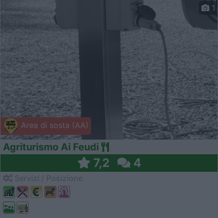
1
Area di sosta (AA)
Agriturismo Ai Feudi
7,2
4
Servizi / Posizione