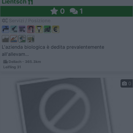
Lientsch
0
1
Servizi / Posizione
L'azienda biologica è dedita prevalentemente
all'allevam...
Dellach - 365.3km
Leifling 31
0