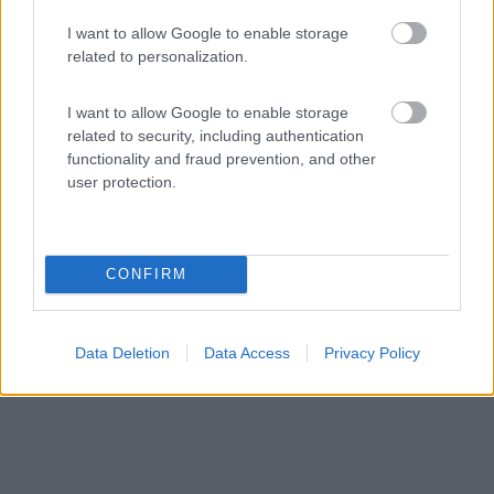
Hotel Landhus Nassau
I want to allow Google to enable storage
7
2
related to personalization.
Servizi / Posizione
I want to allow Google to enable storage
related to security, including authentication
functionality and fraud prevention, and other
user protection.
Struttura agrituristica che accetta veicoli ricreazionali...
Meissen - 353.1km
Nassauweg 1
CONFIRM
Data Deletion
Data Access
Privacy Policy