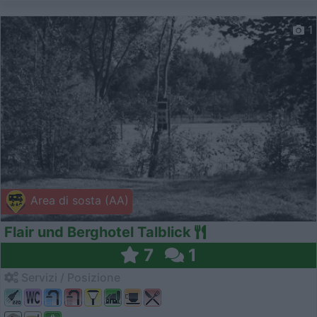
1
Area di sosta (AA)
Flair und Berghotel Talblick
7
1
Servizi / Posizione