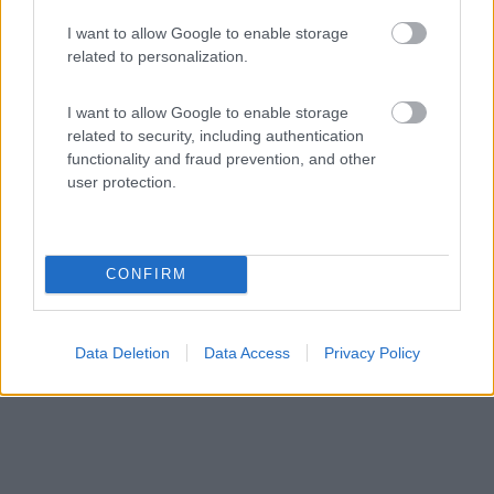
Servizi / Posizione
I want to allow Google to enable storage
related to personalization.
I want to allow Google to enable storage
related to security, including authentication
Il centro città è a 2 km, su prato, leggermente in pend...
functionality and fraud prevention, and other
user protection.
Cheb - 237.5km
Jesenicka prehrada
CONFIRM
Data Deletion
Data Access
Privacy Policy