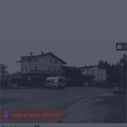
1
Area di sosta (PS+CS)