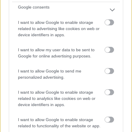
Situato sulle rive dal lago e nel cuore delle Alpi Giulie...
Google consents
Bled - 216.8km
Kidriceva cesta 10c
I want to allow Google to enable storage
related to advertising like cookies on web or
1
device identifiers in apps.
I want to allow my user data to be sent to
Google for online advertising purposes.
I want to allow Google to send me
personalized advertising.
I want to allow Google to enable storage
related to analytics like cookies on web or
device identifiers in apps.
Area di sosta (AA)
Rybasrska basta u zraloka
I want to allow Google to enable storage
related to functionality of the website or app.
7
1