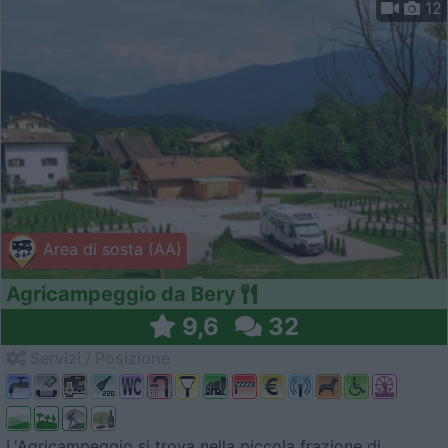
12
Area di sosta (AA)
Agricampeggio da Bery
9,6
32
Servizi / Posizione
L'Agricampeggio si trova nella piccola frazione di