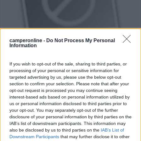
camperonline -
Do Not Process My Personal
Information
Area di sosta (AA)
Gasthof Dorfheuriger Rom Thomas
If you wish to opt-out of the sale, sharing to third parties, or
8
4
processing of your personal or sensitive information for
targeted advertising by us, please use the below opt-out
Servizi / Posizione
section to confirm your selection. Please note that after your
opt-out request is processed you may continue seeing
interest-based ads based on personal information utilized by
us or personal information disclosed to third parties prior to
AA vicino alla strada del Vino, 50 posti su erba, elettri...
your opt-out. You may separately opt-out of the further
disclosure of your personal information by third parties on the
Murfeld - 205.4km
Sudsteirische Grenz strasse
IAB’s list of downstream participants. This information may
also be disclosed by us to third parties on the
IAB’s List of
Downstream Participants
that may further disclose it to other
1