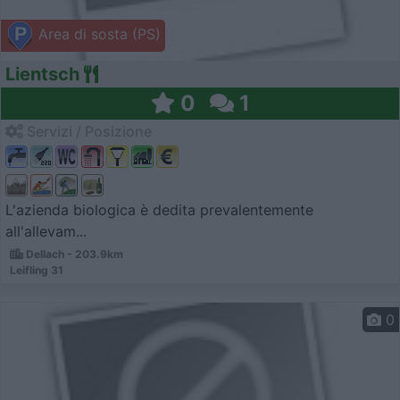
Area di sosta (PS)
Lientsch
0
1
Servizi / Posizione
L'azienda biologica è dedita prevalentemente
all'allevam...
Dellach - 203.9km
Leifling 31
0