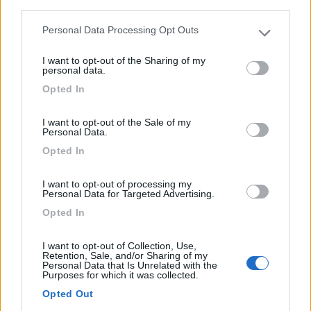
third parties.
Personal Data Processing Opt Outs
Please note that this website/app uses one or more Google
services and may gather and store information including but
I want to opt-out of the Sharing of my
not limited to your visit or usage behaviour. You may click to
personal data.
grant or deny consent to Google and its third-party tags to
Opted In
use your data for below specified purposes in below Google
consent section.
I want to opt-out of the Sale of my
Personal Data.
Opted In
Campeggio
I want to opt-out of processing my
Personal Data for Targeted Advertising.
Camping Bled
Opted In
9,2
10
Servizi / Posizione
I want to opt-out of Collection, Use,
Retention, Sale, and/or Sharing of my
Personal Data that Is Unrelated with the
Purposes for which it was collected.
Opted Out