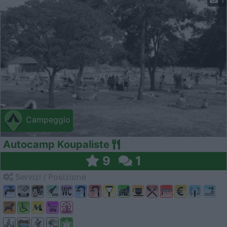
Campeggio
Autocamp Koupaliste
9
1
Servizi / Posizione