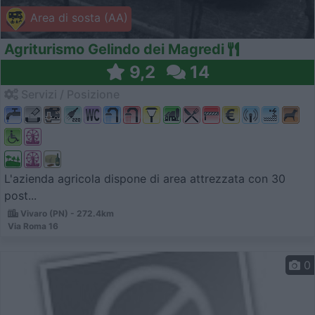
Area di sosta (AA)
Agriturismo Gelindo dei Magredi
9,2
14
Servizi / Posizione
L'azienda agricola dispone di area attrezzata con 30
post...
Vivaro (PN) - 272.4km
Via Roma 16
0