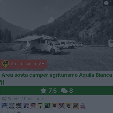
1
Area di sosta (AA)
Area sosta camper agriturismo Aquila Bianca
7,5
8
Servizi / Posizione