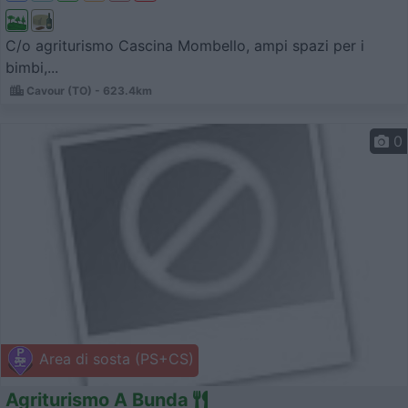
C/o agriturismo Cascina Mombello, ampi spazi per i
bimbi,...
Cavour (TO) - 623.4km
0
Area di sosta (PS+CS)
Agriturismo A Bunda