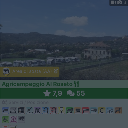
3
Area di sosta (AA)
Agricampeggio Al Roseto
7,9
55
Servizi / Posizione