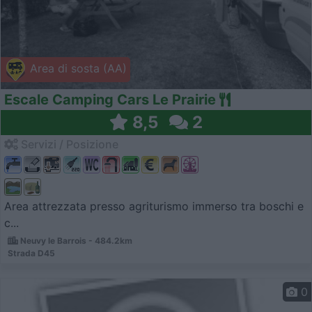
Area di sosta (AA)
Escale Camping Cars Le Prairie
8,5
2
Servizi / Posizione
Area attrezzata presso agriturismo immerso tra boschi e
c...
Neuvy le Barrois - 484.2km
Strada D45
0