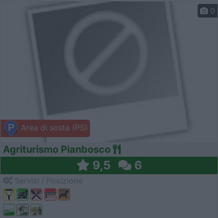
0
Area di sosta (PS)
Agriturismo Pianbosco
9,5
6
Servizi / Posizione