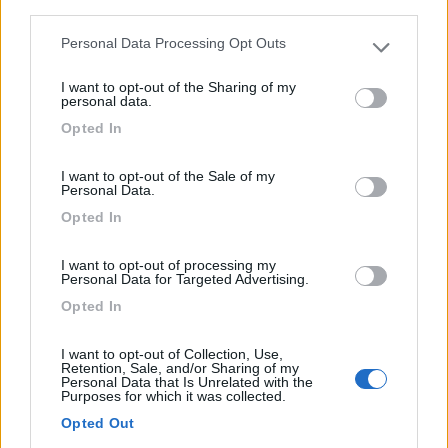
third parties.
L’agricampeggio è situato nell’entroterra di S.Loren...
Personal Data Processing Opt Outs
Please note that this website/app uses one or more Google
Pietrabruna (IM) - 647.3km
services and may gather and store information including but
Loc Sorbe 47
I want to opt-out of the Sharing of my
not limited to your visit or usage behaviour. You may click to
personal data.
grant or deny consent to Google and its third-party tags to
Opted In
1
use your data for below specified purposes in below Google
consent section.
I want to opt-out of the Sale of my
Personal Data.
Opted In
I want to opt-out of processing my
Personal Data for Targeted Advertising.
Opted In
I want to opt-out of Collection, Use,
Retention, Sale, and/or Sharing of my
Area di sosta (PS)
Personal Data that Is Unrelated with the
Purposes for which it was collected.
Cascina Bric Podio
Opted Out