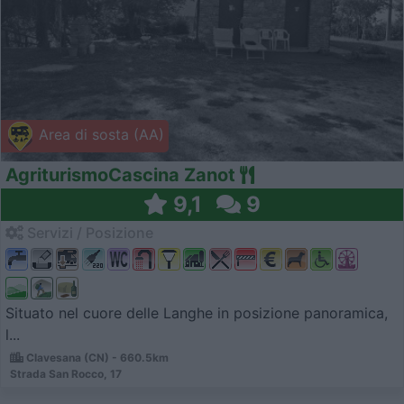
Area di sosta (AA)
AgriturismoCascina Zanot
9,1
9
Servizi / Posizione
Situato nel cuore delle Langhe in posizione panoramica,
l...
Clavesana (CN) - 660.5km
Strada San Rocco, 17