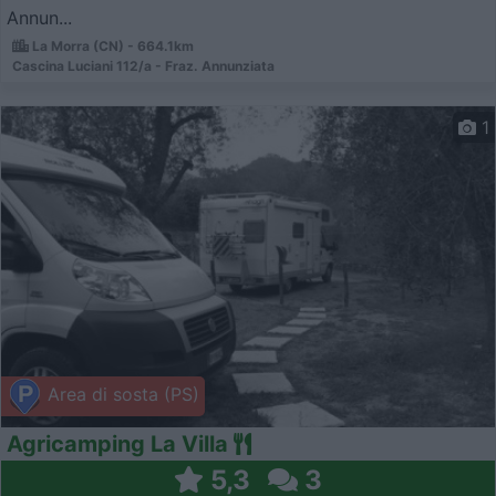
Annun...
La Morra (CN) - 664.1km
Cascina Luciani 112/a - Fraz. Annunziata
1
Area di sosta (PS)
Agricamping La Villa
5,3
3