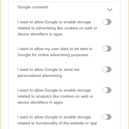
8,2
4
Google consents
Servizi / Posizione
I want to allow Google to enable storage
related to advertising like cookies on web or
device identifiers in apps.
dalle colline delle Langhe, la fattoria a conduzione fam...
Bene Vagienna (CN) - 652.7km
Fraz. Podio, 94
I want to allow my user data to be sent to
Google for online advertising purposes.
0
I want to allow Google to send me
personalized advertising.
I want to allow Google to enable storage
related to analytics like cookies on web or
device identifiers in apps.
I want to allow Google to enable storage
related to functionality of the website or app.