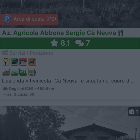
Area di sosta (PS)
Az. Agricola Abbona Sergio Cà Neuva
8,1
7
Servizi / Posizione
L'azienda vitivinicola "Cà Neuva" è situata nel cuore d...
Dogliani (CN) - 659.9km
Fraz. S.Lucia, 36
1