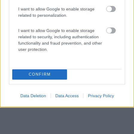
Area di sosta (PS)
I want to allow Google to enable storage
related to personalization.
Agriturismo Lo Couis
7
1
I want to allow Google to enable storage
Servizi / Posizione
related to security, including authentication
functionality and fraud prevention, and other
user protection.
Sulla strada statale 27 per il Gran Paradiso. L'azienda a...
Gignod (AO) - 653.5km
CONFIRM
Frazione Buthier-Morï¿½, 5
Data Deletion
Data Access
Privacy Policy