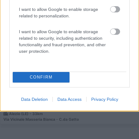
I want to allow Google to enable storage
related to personalization.
I want to allow Google to enable storage
Area di sosta (PS)
related to security, including authentication
functionality and fraud prevention, and other
Agriturismo Santa Maria della Lizza
user protection.
7
1
Servizi / Posizione
CONFIRM
L'agricampeggio dispone di 15 piazzole su terreno
Data Deletion
Data Access
Privacy Policy
battuto...
Alezio (LE) - 33km
Via Vicinale Masseria Bianca - C.da Gatto