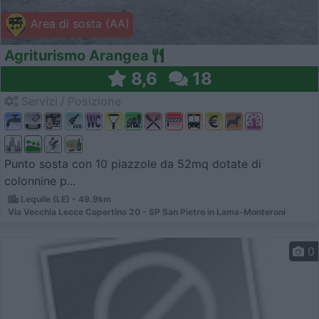
Area di sosta (AA)
Agriturismo Arangea
8,6
18
Servizi / Posizione
Punto sosta con 10 piazzole da 52mq dotate di
colonnine p...
Lequile (LE) - 49.9km
Via Vecchia Lecce Copertino 20 - SP San Pietro in Lama-Monteroni
0