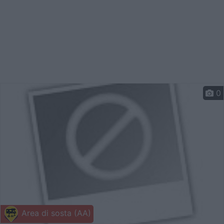
0
Area di sosta (AA)