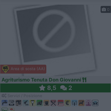
0
Area di sosta (AA)
Agriturismo Tenuta Don Giovanni
8,5
2
Servizi / Posizione