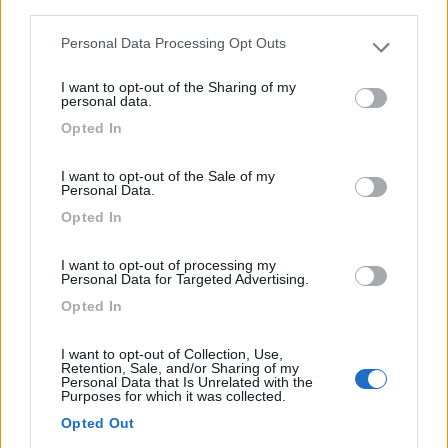
third parties.
Personal Data Processing Opt Outs
Please note that this website/app uses one or more Google
services and may gather and store information including but
I want to opt-out of the Sharing of my
not limited to your visit or usage behaviour. You may click to
personal data.
grant or deny consent to Google and its third-party tags to
La struttura è divisa in due parti: un parcheggio auto e...
Opted In
use your data for below specified purposes in below Google
Otranto (LE) - 31.2km
consent section.
Sp 366 Via Fontanelle, 106 - lic. Baia dei Turchi
I want to opt-out of the Sale of my
Personal Data.
0
Opted In
I want to opt-out of processing my
Personal Data for Targeted Advertising.
Opted In
I want to opt-out of Collection, Use,
Retention, Sale, and/or Sharing of my
Personal Data that Is Unrelated with the
Purposes for which it was collected.
Opted Out