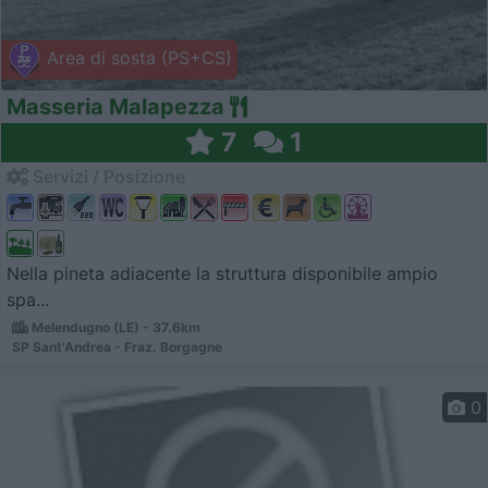
Area di sosta (PS+CS)
Masseria Malapezza
7
1
Servizi / Posizione
Nella pineta adiacente la struttura disponibile ampio
spa...
Melendugno (LE) - 37.6km
SP Sant'Andrea - Fraz. Borgagne
0