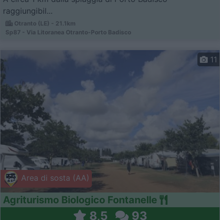
raggiungibil...
Otranto (LE) - 21.1km
Sp87 - Via Litoranea Otranto-Porto Badisco
11
Area di sosta (AA)
Agriturismo Biologico Fontanelle
8,5
93