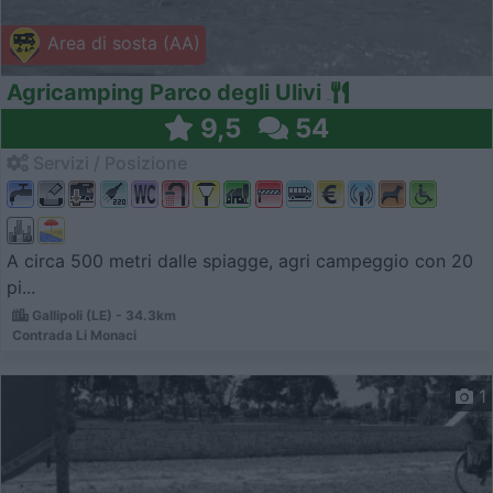
Area di sosta (AA)
Agricamping Parco degli Ulivi
9,5
54
Servizi / Posizione
A circa 500 metri dalle spiagge, agri campeggio con 20
pi...
Gallipoli (LE) - 34.3km
Contrada Li Monaci
1