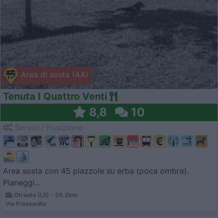
Area di sosta (AA)
Tenuta I Quattro Venti
8,8
10
Servizi / Posizione
Area sosta con 45 piazzole su erba (poca ombra).
Pianeggi...
Otranto (LE) - 35.2km
Via Frassanito