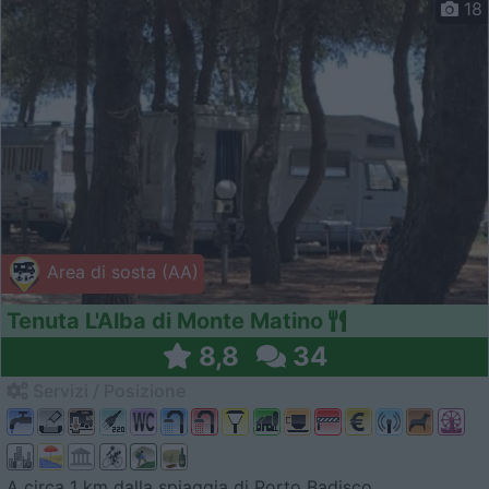
18
Area di sosta (AA)
Tenuta L'Alba di Monte Matino
8,8
34
Servizi / Posizione
A circa 1 km dalla spiaggia di Porto Badisco