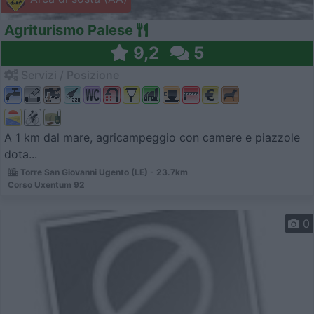
Agriturismo Palese
9,2
5
Servizi / Posizione
A 1 km dal mare, agricampeggio con camere e piazzole
dota...
Torre San Giovanni Ugento (LE) - 23.7km
Corso Uxentum 92
0