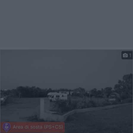
1
Area di sosta (PS+CS)