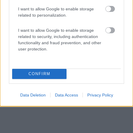
I want to allow Google to enable storage
related to personalization.
Area di sosta (AA)
I want to allow Google to enable storage
related to security, including authentication
Agriturismo Sa Murta
functionality and fraud prevention, and other
10
1
user protection.
Servizi / Posizione
CONFIRM
Area di sosta c/o agriturismo
Sennariolo (OR) - 964.8km
Data Deletion
Data Access
Privacy Policy
Località Peddio