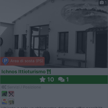
1
Area di sosta (PS)
Ichnos Ittioturismo
10
1
Servizi / Posizione