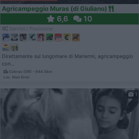
Agricampeggio Muras (di Giuliano)
6,6
10
Servizi / Posizione
Direttamente sul lungomare di Mariermi, agricampeggio
con...
Cabras (OR) - 944.5km
Loc. Mari Ermi
1