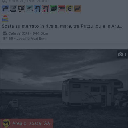
Servizi / Posizione
Sosta su sterrato in riva al mare, tra Putzu Idu e Is Aru...
Cabras (OR) - 944.5km
SP 59 - Località Mari Ermi
1
Area di sosta (AA)