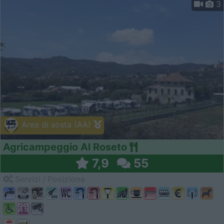
3
Area di sosta (AA)
Agricampeggio Al Roseto
7,9
55
Servizi / Posizione