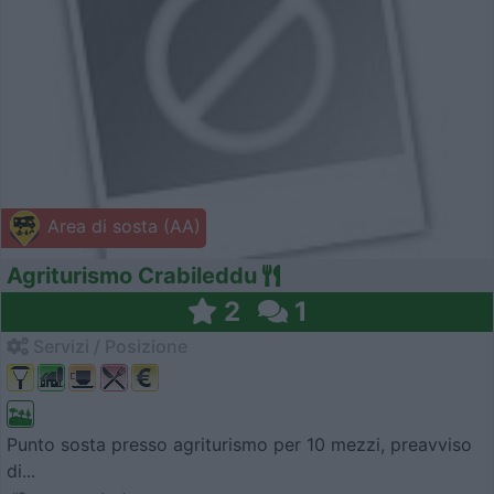
Area di sosta (AA)
Agriturismo Crabileddu
2
1
Servizi / Posizione
Punto sosta presso agriturismo per 10 mezzi, preavviso
di...