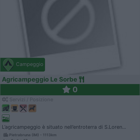
Campeggio
Agricampeggio Le Sorbe
0
Servizi / Posizione
L’agricampeggio è situato nell’entroterra di S.Loren...
Pietrabruna (IM) - 1113km