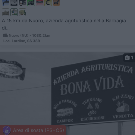
A 15 km da Nuoro, azienda agrituristica nella Barbagia
di...
Nuoro (NU) - 1030.2km
Loc. Lardine, SS 389
1
Area di sosta (PS+CS)