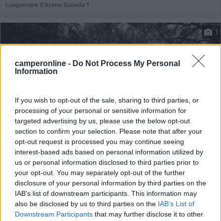
Lungomare S'Arena Scoada 1
1
camperonline -
Do Not Process My Personal
Information
If you wish to opt-out of the sale, sharing to third parties, or
processing of your personal or sensitive information for
targeted advertising by us, please use the below opt-out
section to confirm your selection. Please note that after your
opt-out request is processed you may continue seeing
Area di sosta (PS)
interest-based ads based on personal information utilized by
us or personal information disclosed to third parties prior to
Agriturismo Su Barroccu
your opt-out. You may separately opt-out of the further
disclosure of your personal information by third parties on the
9,5
4
IAB’s list of downstream participants. This information may
also be disclosed by us to third parties on the
IAB’s List of
Servizi / Posizione
Downstream Participants
that may further disclose it to other