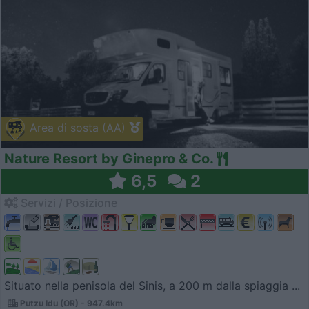
Area di sosta (AA)
Nature Resort by Ginepro & Co.
6,5
2
Servizi / Posizione
Situato nella penisola del Sinis, a 200 m dalla spiaggia ...
Putzu Idu (OR) - 947.4km