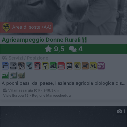
Area di sosta (AA)
Agricampeggio Donne Rurali
9,5
4
Servizi / Posizione
A pochi passi dal paese, l'azienda agricola biologica dis...
Villamassargia (CI) - 946.3km
Viale Europa 15 - Regione Marroccheddu
1