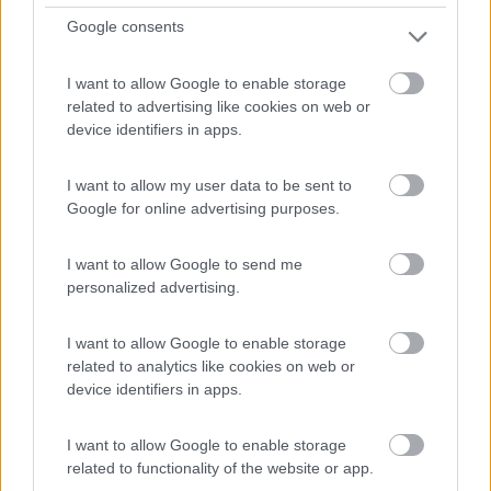
Agricamping La Tankitta
Google consents
3,5
2
I want to allow Google to enable storage
Servizi / Posizione
related to advertising like cookies on web or
device identifiers in apps.
Agricampeggio su sterrato in zona isolata, camper
I want to allow my user data to be sent to
Google for online advertising purposes.
service...
Stintino (SS) - 964.6km
Loc. Preddu Nieddu
I want to allow Google to send me
personalized advertising.
0
I want to allow Google to enable storage
related to analytics like cookies on web or
device identifiers in apps.
I want to allow Google to enable storage
related to functionality of the website or app.