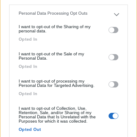
third parties.
Personal Data Processing Opt Outs
Please note that this website/app uses one or more Google
Agriturismo con parcheggio per la sosta camper di una
services and may gather and store information including but
not...
I want to opt-out of the Sharing of my
not limited to your visit or usage behaviour. You may click to
personal data.
Riola Sardo (OR) - 956.5km
grant or deny consent to Google and its third-party tags to
Strada Statale 292, km 117
Opted In
use your data for below specified purposes in below Google
consent section.
I want to opt-out of the Sale of my
1
Personal Data.
Opted In
I want to opt-out of processing my
Personal Data for Targeted Advertising.
Opted In
I want to opt-out of Collection, Use,
Retention, Sale, and/or Sharing of my
Personal Data that Is Unrelated with the
Purposes for which it was collected.
Area di sosta (PS+CS)
Opted Out