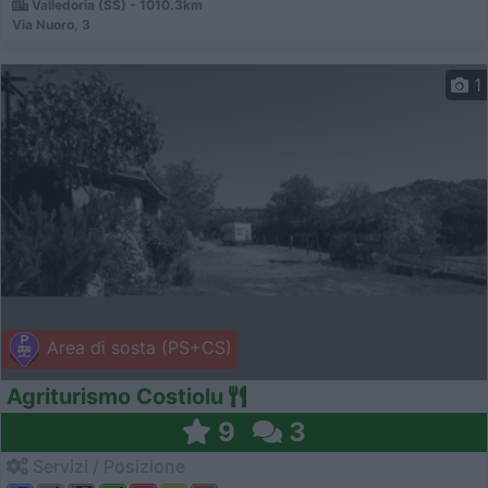
Valledoria (SS) - 1010.3km
Via Nuoro, 3
1
Area di sosta (PS+CS)
Agriturismo Costiolu
9
3
Servizi / Posizione