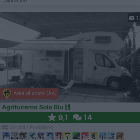
Loc Sorbe 47
1
Area di sosta (AA)
Agriturismo Solo Blu
9,1
14
Servizi / Posizione