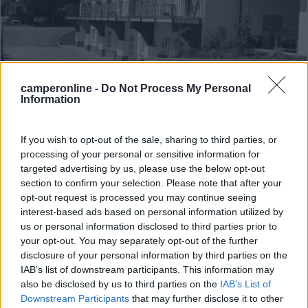
camperonline -
Do Not Process My Personal
Information
Area di sosta (AA)
If you wish to opt-out of the sale, sharing to third parties, or
Agritur e Agricampeggio Montibeller Valter
processing of your personal or sensitive information for
targeted advertising by us, please use the below opt-out
9,5
2
section to confirm your selection. Please note that after your
opt-out request is processed you may continue seeing
Servizi / Posizione
interest-based ads based on personal information utilized by
us or personal information disclosed to third parties prior to
your opt-out. You may separately opt-out of the further
disclosure of your personal information by third parties on the
L'azienda frutticola, a 535 mslm in posizione
IAB’s list of downstream participants. This information may
also be disclosed by us to third parties on the
IAB’s List of
panoramica,...
Downstream Participants
that may further disclose it to other
Roncegno Terme (TN) - 61.2km