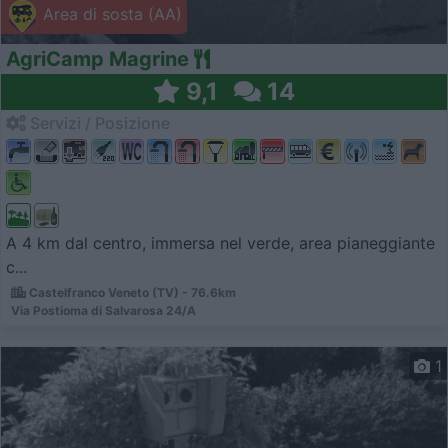
Area di sosta (AA)
AgriCamp Magrine
9,1
14
Servizi / Posizione
A 4 km dal centro, immersa nel verde, area pianeggiante
c...
Castelfranco Veneto (TV) - 76.6km
Via Postioma di Salvarosa 24/A
1