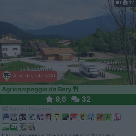
12
Area di sosta (AA)
Agricampeggio da Bery
9,6
32
Servizi / Posizione
L'Agricampeggio si trova nella piccola frazione di