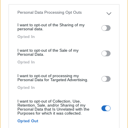
third parties.
Via Prose 1
Personal Data Processing Opt Outs
Please note that this website/app uses one or more Google
1
services and may gather and store information including but
I want to opt-out of the Sharing of my
not limited to your visit or usage behaviour. You may click to
personal data.
grant or deny consent to Google and its third-party tags to
Opted In
use your data for below specified purposes in below Google
consent section.
I want to opt-out of the Sale of my
Personal Data.
Opted In
I want to opt-out of processing my
Personal Data for Targeted Advertising.
Opted In
Area di sosta (AA)
Agriturismo Gelindo dei Magredi
I want to opt-out of Collection, Use,
Retention, Sale, and/or Sharing of my
9,2
14
Personal Data that Is Unrelated with the
Purposes for which it was collected.
Servizi / Posizione
Opted Out