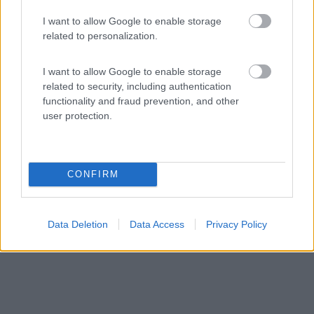
Campeggio
I want to allow Google to enable storage
Agritur Airone Bed & Camping
related to personalization.
9,3
9
I want to allow Google to enable storage
Servizi / Posizione
related to security, including authentication
functionality and fraud prevention, and other
user protection.
A 4 km da Levico Terme, la struttura a conduzione
famigli...
CONFIRM
Levico Terme (TN) - 68.7km
Via Strada Romana 28B
Data Deletion
Data Access
Privacy Policy