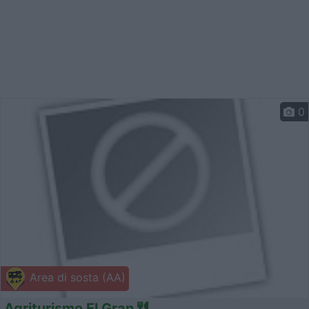
0
Area di sosta (AA)
Agriturismo El Gran