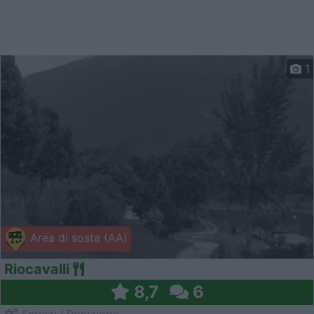
1
Area di sosta (AA)
Riocavalli
8,7
6