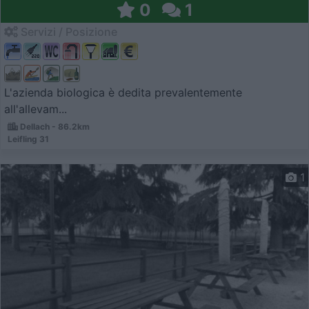
0
1
Servizi / Posizione
L'azienda biologica è dedita prevalentemente
all'allevam...
Dellach - 86.2km
Leifling 31
1