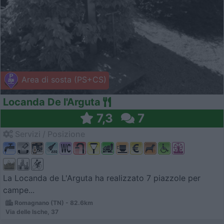
Area di sosta (PS+CS)
Locanda De l'Arguta
7,3
7
Servizi / Posizione
La Locanda de L'Arguta ha realizzato 7 piazzole per
campe...
Romagnano (TN) - 82.6km
Via delle Ische, 37