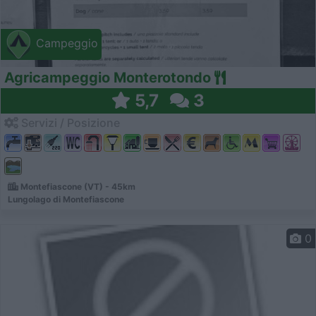
Campeggio
Agricampeggio Monterotondo
5,7
3
Servizi / Posizione
Montefiascone (VT) - 45km
Lungolago di Montefiascone
0