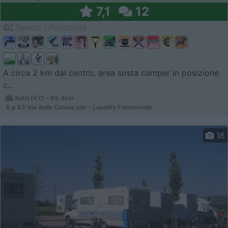
7,1
12
Servizi / Posizione
A circa 2 km dal centro, area sosta camper in posizione
c...
Sutri (VT) - 63.4km
S.p 82 Via delle Cassie snc - Località Fontevivola
16