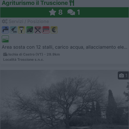
Agriturismo il Truscione
8
1
Servizi / Posizione
Area sosta con 12 stalli, carico acqua, allacciamento ele...
Ischia di Castro (VT) - 29.9km
Località Troscione s.n.c.
1