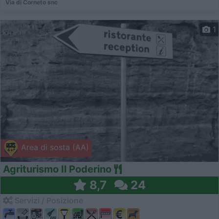
Via di Corneto snc
1
Area di sosta (AA)
Agriturismo Il Poderino
8,7
24
Servizi / Posizione