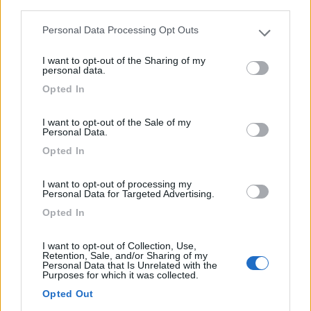
third parties.
Dispone di parcheggio per 6 camper. Il servizio ristora...
Personal Data Processing Opt Outs
Please note that this website/app uses one or more Google
Sorano (GR) - 33km
services and may gather and store information including but
Pian della Madonna n 19
I want to opt-out of the Sharing of my
not limited to your visit or usage behaviour. You may click to
personal data.
grant or deny consent to Google and its third-party tags to
Opted In
1
use your data for below specified purposes in below Google
consent section.
I want to opt-out of the Sale of my
Personal Data.
Opted In
I want to opt-out of processing my
Personal Data for Targeted Advertising.
Opted In
I want to opt-out of Collection, Use,
Retention, Sale, and/or Sharing of my
Area di sosta (AA)
Personal Data that Is Unrelated with the
Purposes for which it was collected.
Agricampeggio Gli Olmi
Opted Out
7
5