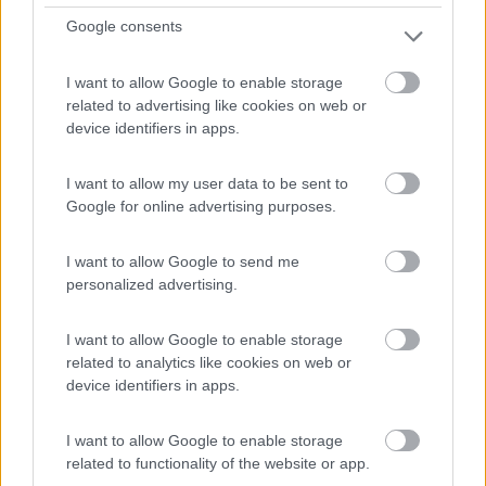
Google consents
Servizi / Posizione
I want to allow Google to enable storage
related to advertising like cookies on web or
device identifiers in apps.
La struttura offre 6 posti per camper o caravan su
brecci...
I want to allow my user data to be sent to
Scansano (GR) - 35.7km
Località La Poderina 41
Google for online advertising purposes.
I want to allow Google to send me
0
personalized advertising.
I want to allow Google to enable storage
related to analytics like cookies on web or
device identifiers in apps.
I want to allow Google to enable storage
related to functionality of the website or app.