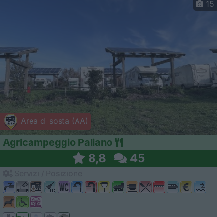
15
Area di sosta (AA)
Agricampeggio Paliano
8,8
45
Servizi / Posizione