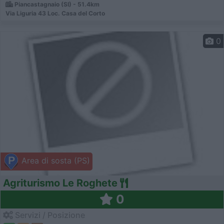
Piancastagnaio (SI) - 51.4km
Via Liguria 43 Loc. Casa del Corto
0
Area di sosta (PS)
Agriturismo Le Roghete
0
Servizi / Posizione