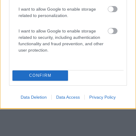
I want to allow Google to enable storage
Area di sosta (PS)
related to personalization.
Casale Dell'Asco
I want to allow Google to enable storage
0
related to security, including authentication
Servizi / Posizione
functionality and fraud prevention, and other
user protection.
Azienda agrituristica che alleva animali da cortile, prod...
CONFIRM
Tarquinia (VT) - 36.2km
SS Aurelia Km 84 + 100 Loc Farnesiana
Data Deletion
Data Access
Privacy Policy