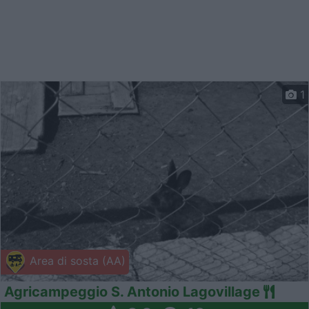
1
Area di sosta (AA)
Agricampeggio S. Antonio Lagovillage