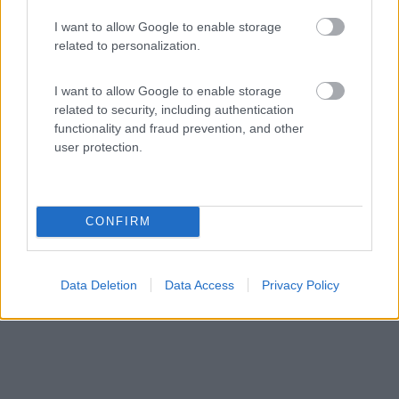
I want to allow Google to enable storage
Agriturismo Poggetto
related to personalization.
9,2
16
Servizi / Posizione
I want to allow Google to enable storage
related to security, including authentication
functionality and fraud prevention, and other
user protection.
A 1,8 km dal centro, dispone area camper immersa nel
verd...
Larciano (PT) - 55.9km
CONFIRM
Via Stadella 1489
Data Deletion
Data Access
Privacy Policy