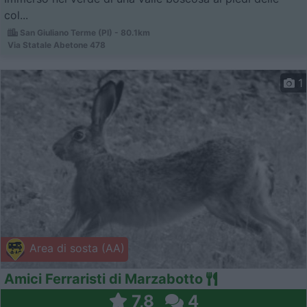
col...
San Giuliano Terme (PI) - 80.1km
Via Statale Abetone 478
1
Area di sosta (AA)
Amici Ferraristi di Marzabotto
7,8
4