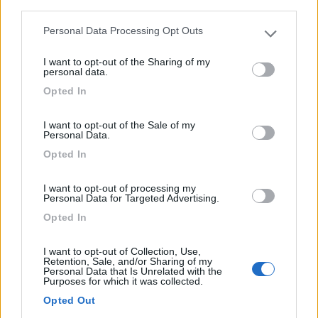
third parties.
Trebb...
Bonporto (MO) - 54.1km
Personal Data Processing Opt Outs
Please note that this website/app uses one or more Google
Via Carlo Testa, 16 - Fraz. Sorbona
services and may gather and store information including but
I want to opt-out of the Sharing of my
not limited to your visit or usage behaviour. You may click to
personal data.
0
grant or deny consent to Google and its third-party tags to
Opted In
use your data for below specified purposes in below Google
consent section.
I want to opt-out of the Sale of my
Personal Data.
Opted In
I want to opt-out of processing my
Personal Data for Targeted Advertising.
Opted In
Area di sosta (AA)
I want to opt-out of Collection, Use,
Retention, Sale, and/or Sharing of my
Personal Data that Is Unrelated with the
Agriturismo I Poderi Del Poggio Dei Colli
Purposes for which it was collected.
Opted Out
9
2