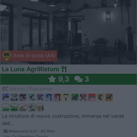
Area di sosta (AA)
La Luna AgriRistoro
9,3
3
Servizi / Posizione
La struttura di nuova costruzione, immersa nel verde
dell...
Molazzana (LU) - 65.5km
Loc. Ca' Serafino-Cascio