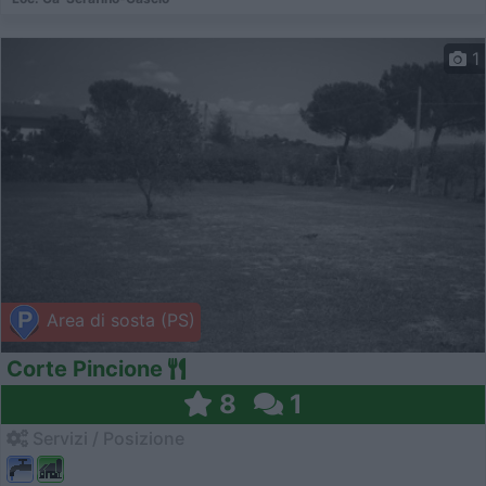
1
Area di sosta (PS)
Corte Pincione
8
1
Servizi / Posizione