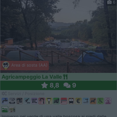
6
Area di sosta (AA)
Agricampeggio La Valle
8,8
9
Servizi / Posizione
Immerso nel verde di una valle boscosa ai piedi delle