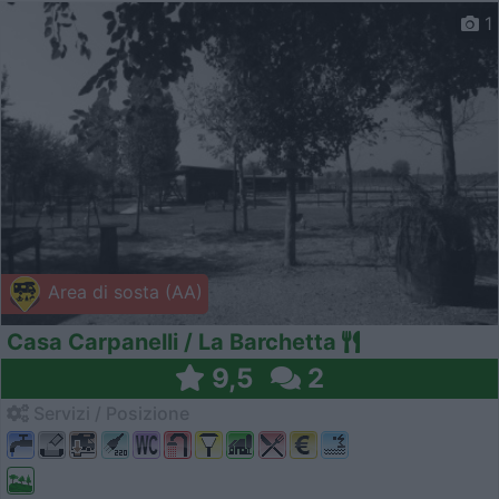
1
Area di sosta (AA)
Casa Carpanelli / La Barchetta
9,5
2
Servizi / Posizione