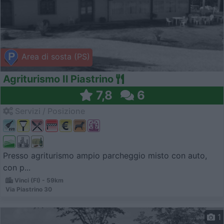
Area di sosta (PS)
Agriturismo Il Piastrino
7,8
6
Servizi / Posizione
Presso agriturismo ampio parcheggio misto con auto,
con p...
Vinci (FI) - 59km
Via Piastrino 30
1