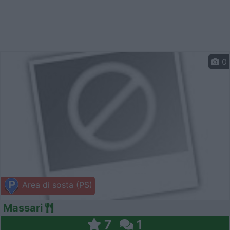
0
Area di sosta (PS)
Massari
7
1