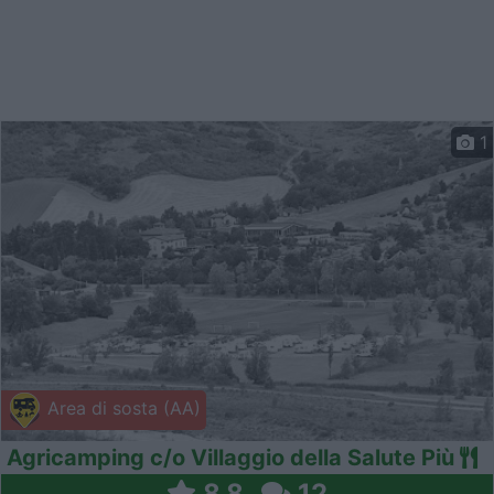
1
Area di sosta (AA)
Agricamping c/o Villaggio della Salute Più
8,8
12