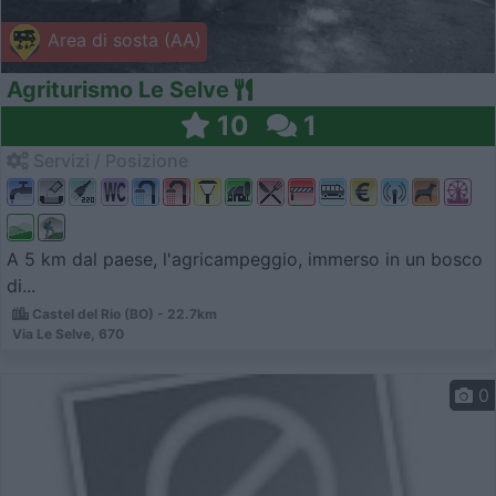
Area di sosta (AA)
Agriturismo Le Selve
10
1
Servizi / Posizione
A 5 km dal paese, l'agricampeggio, immerso in un bosco
di...
Castel del Rio (BO) - 22.7km
Via Le Selve, 670
0