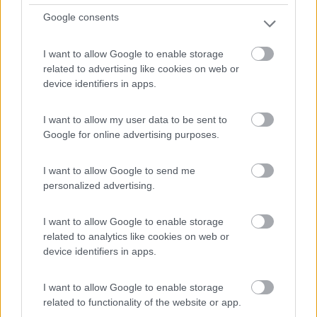
Servizi / Posizione
Google consents
I want to allow Google to enable storage
related to advertising like cookies on web or
L'azienda agricola dedita alla produzione di olio e vino ...
device identifiers in apps.
Poggio dei Colli (PO) - 55.7km
Via Poggio dei Colli 5/A
I want to allow my user data to be sent to
Google for online advertising purposes.
1
I want to allow Google to send me
personalized advertising.
I want to allow Google to enable storage
related to analytics like cookies on web or
device identifiers in apps.
I want to allow Google to enable storage
related to functionality of the website or app.
Area di sosta (AA)