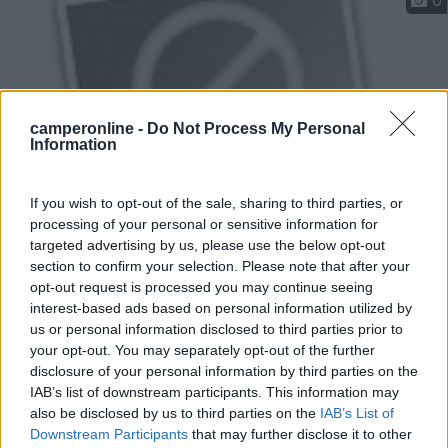
0
camperonline -
Do Not Process My Personal
Information
If you wish to opt-out of the sale, sharing to third parties, or
processing of your personal or sensitive information for
Area di sosta (PS)
targeted advertising by us, please use the below opt-out
section to confirm your selection. Please note that after your
Agriturismo Garuti
opt-out request is processed you may continue seeing
interest-based ads based on personal information utilized by
8,5
2
us or personal information disclosed to third parties prior to
Servizi / Posizione
your opt-out. You may separately opt-out of the further
disclosure of your personal information by third parties on the
IAB’s list of downstream participants. This information may
also be disclosed by us to third parties on the
IAB’s List of
Downstream Participants
that may further disclose it to other
L'azienda produce il noto Lambrusco di Sorbara DOC,