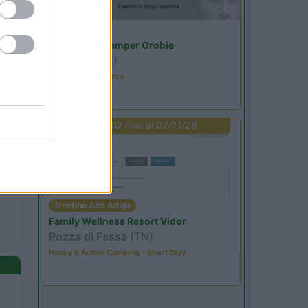
Lombardia
Area Sosta Camper Orobie
Ardesio
(BG)
Incontri con il teatro
PROMO
Fino al 02/11/26
Trentino Alto Adige
Family Wellness Resort Vidor
Pozza di Fassa
(TN)
Happy & Active Camping - Short Stay