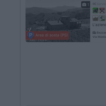
1
Servizi
L'azien
Bazzano
Area di sosta (PS)
Via Monte