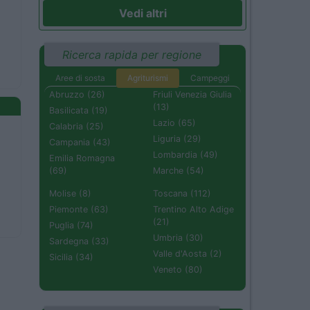
Vedi altri
Ricerca rapida per regione
Aree di sosta
Agriturismi
Campeggi
Abruzzo (26)
Friuli Venezia Giulia
(13)
Basilicata (19)
Lazio (65)
Calabria (25)
Liguria (29)
Campania (43)
Lombardia (49)
Emilia Romagna
(69)
Marche (54)
Molise (8)
Toscana (112)
Piemonte (63)
Trentino Alto Adige
(21)
Puglia (74)
Umbria (30)
Sardegna (33)
Valle d'Aosta (2)
Sicilia (34)
Veneto (80)