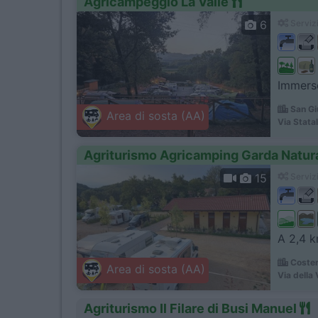
Agricampeggio La Valle
6
Servizi
Immerso
San Gi
Area di sosta (AA)
Via Stata
Agriturismo Agricamping Garda Natur
15
Servizi
A 2,4 km
Coster
Area di sosta (AA)
Via della 
Agriturismo Il Filare di Busi Manuel