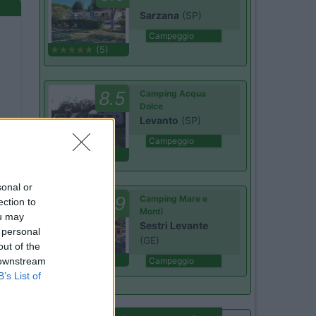
Sarzana
(SP)
Campeggio
(5)
8.5
Camping Acqua
Dolce
Levanto
(SP)
Campeggio
(24)
sonal or
9
Camping Mare e
ection to
Monti
ou may
Sestri Levante
 personal
(GE)
out of the
(1)
 downstream
Campeggio
B’s List of