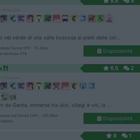
8,8
9
 / Posizione
 nel verde di una valle boscosa ai piedi delle col...
uliano Terme (PI) - 75.3km
Disponibilità
le Abetone 478
a
6,5
2
 / Posizione
 da Garda, immersa tra ulivi, ciliegi e viti, la ...
mano sul Garda (VR) - 125.9km
Disponibilità
Valletta
8
1