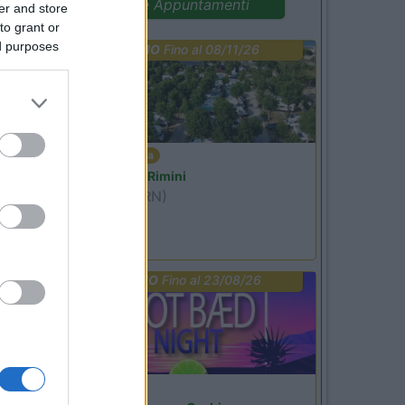
Promo e Appuntamenti
er and store
to grant or
ed purposes
PROMO
Fino al 08/11/26
Emilia Romagna
Camper Park Rimini
Miramare
(RN)
Benefit Card
PROMO
Fino al 23/08/26
Lombardia