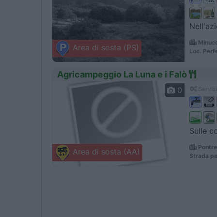
Nell'azi
Minucc
Area di sosta (PS)
Loc. Perf
Agricampeggio La Luna e i Falò
0
Servizi
Sulle co
Pontre
Area di sosta (AA)
Strada pe