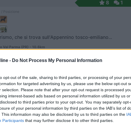
8
1
 / Posizione
urismo, che si trova sull'Appennino tosco-emiliano...
o Val Parma (PR) - 10.6km
 Carobbio 11
ine -
Do Not Process My Personal Information
8,8
5
 / Posizione
to opt-out of the sale, sharing to third parties, or processing of your per
formation for targeted advertising by us, please use the below opt-out s
r selection. Please note that after your opt-out request is processed y
eing interest-based ads based on personal information utilized by us or
da ubicata sulle colline parmensi, a circa 450 m d...
disclosed to third parties prior to your opt-out. You may separately opt-
rano (PR) - 11.3km
losure of your personal information by third parties on the IAB’s list of
Sotto
. This information may also be disclosed by us to third parties on the
IA
Participants
that may further disclose it to other third parties.
9
4