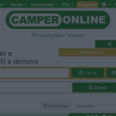
ta
Forum
Community
COL
Magazine
er e
Struttura
) e dintorni
Cerca
Cerca
Ordina per