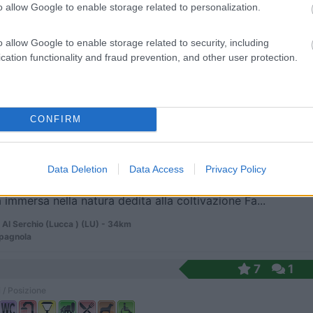
o allow Google to enable storage related to personalization.
o allow Google to enable storage related to security, including
agriturismo, zona camper con 9 grandi piazzole pia...
cation functionality and fraud prevention, and other user protection.
 Emilia (RE) - 29.6km
rampino, 7
8
1
CONFIRM
 / Posizione
Data Deletion
Data Access
Privacy Policy
a immersa nella natura dedita alla coltivazione Fa...
 Al Serchio (Lucca ) (LU) - 34km
pagnola
7
1
 / Posizione