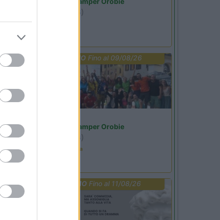
Area Sosta Camper Orobie
Ardesio
(BG)
Not baed night
PROMO
Fino al 09/08/26
Lombardia
Area Sosta Camper Orobie
Ardesio
(BG)
Ardesio in scatola
PROMO
Fino al 11/08/26