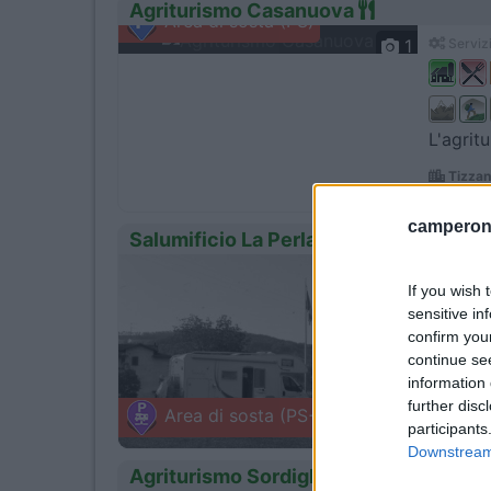
Agriturismo Casanuova
Area di sosta (PS)
1
Servizi
L'agrit
Tizzan
Strada di
camperonl
Salumificio La Perla
1
Servizi
If you wish 
sensitive in
confirm you
continue se
L'azien
information 
Langhi
further disc
Area di sosta (PS+CS)
Quinzano 
participants
Downstream 
Agriturismo Sordiglio