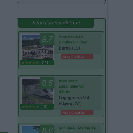
Segnalati nei dintorni
9.7
Area Sosta La
Cantina del Vino
Barga
(LU)
Area di sosta
(24)
8.5
Area sosta
Lugagnano Val
d'Arda
Lugagnano Val
d'Arda
(PC)
(18)
Area di sosta
8.6
Iron Gate - Marina 3 B