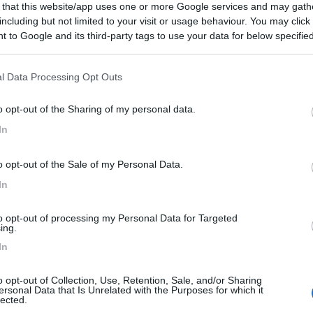
 that this website/app uses one or more Google services and may gath
 / Posizione
including but not limited to your visit or usage behaviour. You may click 
 to Google and its third-party tags to use your data for below specifi
ogle consent section.
smo che offre la possibilità di sostare la notte...
l Data Processing Opt Outs
io di Casina (RE) - 16km
o opt-out of the Sharing of my personal data.
a Sordiglio
In
8
2
 / Posizione
o opt-out of the Sale of my Personal Data.
In
to opt-out of processing my Personal Data for Targeted
l'azienda agricola produttrice di vini, punto sost...
ing.
In
hiara (PR) - 18.1km
lastro 29
o opt-out of Collection, Use, Retention, Sale, and/or Sharing
ersonal Data that Is Unrelated with the Purposes for which it
8,7
3
lected.
 / Posizione