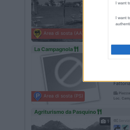
I want t
I want t
Presso 
authenti
Reggio
Area di sosta (AA)
Via Monte
La Campagnola
0
Servizi
Fattori
Piazza
Area di sosta (PS)
Loc. Cam
Agriturismo da Pasquino
1
Servizi