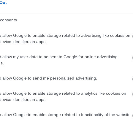
Out
consents
re del Parco Nazionale dell'Appennino Tosco-Emilia...
o allow Google to enable storage related to advertising like cookies on
o Laghi (RE) - 22.9km
ciale, 2/1
evice identifiers in apps.
8
1
o allow my user data to be sent to Google for online advertising
s.
 / Posizione
to allow Google to send me personalized advertising.
osta a pagamento a 200m dalla via Francigena, dota...
o allow Google to enable storage related to analytics like cookies on
evice identifiers in apps.
o di Taro (PR) - 24.6km
 Costla, 57 - Loc. Respiccio
o allow Google to enable storage related to functionality of the website
9,1
15
 / Posizione