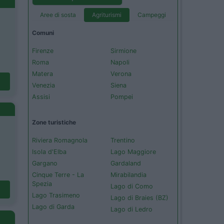
Aree di sosta
Agriturismi
Campeggi
Comuni
Firenze
Sirmione
Roma
Napoli
Matera
Verona
Venezia
Siena
Assisi
Pompei
Zone turistiche
Riviera Romagnola
Trentino
Isola d'Elba
Lago Maggiore
Gargano
Gardaland
Cinque Terre - La
Mirabilandia
Spezia
Lago di Como
Lago Trasimeno
Lago di Braies (BZ)
Lago di Garda
Lago di Ledro