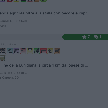
enda agricola oltre alla stalla con pecore e capr...
iano (LU) - 37.4km
etola
7
1
 / Posizione
lline della Lunigiana, a circa 1 km dal paese di ...
moli (MS) - 38.8km
r Careola, 20