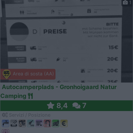
1
Area di sosta (AA)
Autocamperplads - Gronhoigaard Natur
Camping
8,4
7
Servizi / Posizione