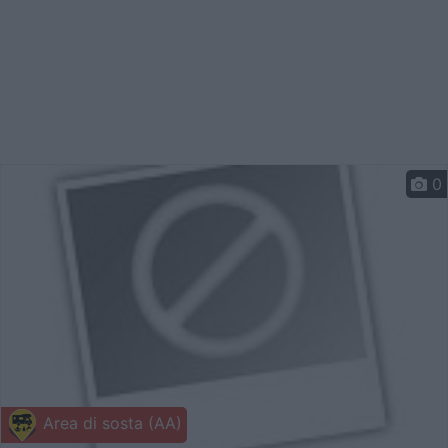
0
Area di sosta (AA)