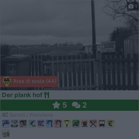
1
Area di sosta (AA)
Der plank hof
5
2
Servizi / Posizione