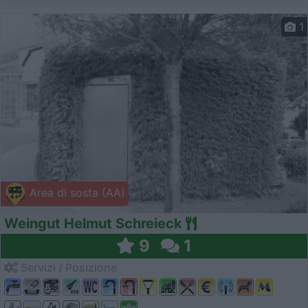
1
Area di sosta (AA)
Weingut Helmut Schreieck
9
1
Servizi / Posizione