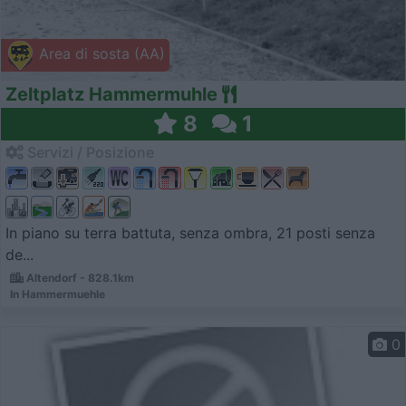
Area di sosta (AA)
Zeltplatz Hammermuhle
8
1
Servizi / Posizione
In piano su terra battuta, senza ombra, 21 posti senza
de...
Altendorf - 828.1km
In Hammermuehle
0