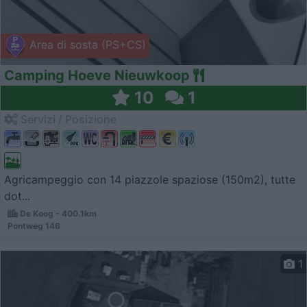
Area di sosta (PS+CS)
Camping Hoeve Nieuwkoop
10
1
Servizi / Posizione
Agricampeggio con 14 piazzole spaziose (150m2), tutte
dot...
De Koog - 400.1km
Pontweg 146
1