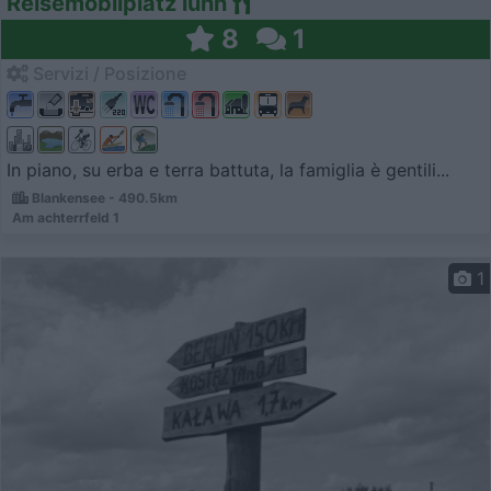
Reisemobilplatz luhn
8
1
Servizi / Posizione
In piano, su erba e terra battuta, la famiglia è gentili...
Blankensee - 490.5km
Am achterrfeld 1
1