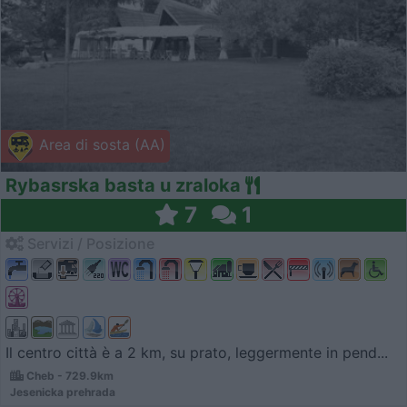
Area di sosta (AA)
Rybasrska basta u zraloka
7
1
Servizi / Posizione
Il centro città è a 2 km, su prato, leggermente in pend...
Cheb - 729.9km
Jesenicka prehrada