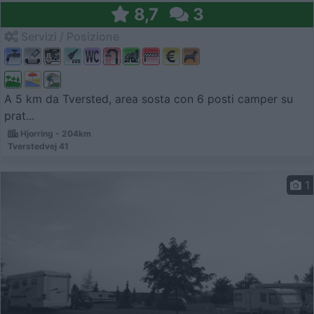
8,7
3
Servizi / Posizione
A 5 km da Tversted, area sosta con 6 posti camper su
prat...
Hjorring - 204km
Tverstedvej 41
1