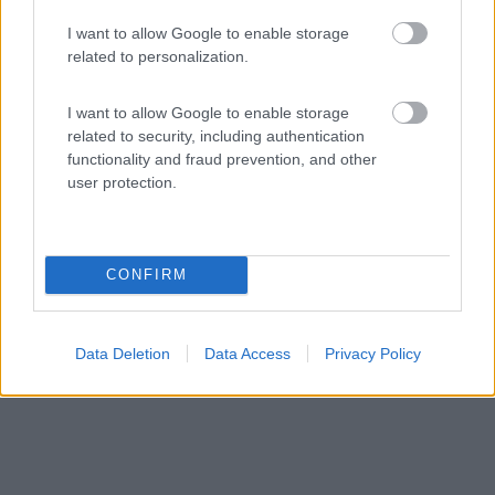
Area di sosta (AA)
I want to allow Google to enable storage
Weingut Wolfgang Born
related to personalization.
5
2
I want to allow Google to enable storage
Servizi / Posizione
related to security, including authentication
functionality and fraud prevention, and other
user protection.
A 200 metri da centro e dal supermercato, campeggio
fatto...
CONFIRM
Alzey-weinheim - 708.9km
Gutenbornerhof
Data Deletion
Data Access
Privacy Policy