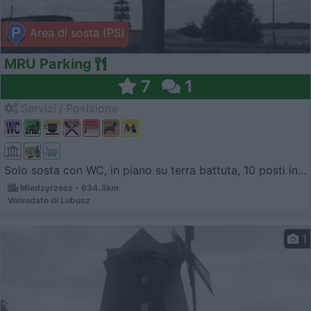
Area di sosta (PS)
MRU Parking
7
1
Servizi / Posizione
Solo sosta con WC, in piano su terra battuta, 10 posti in...
Miedzyrzecz - 634.3km
Voivodato di Lubusz
1