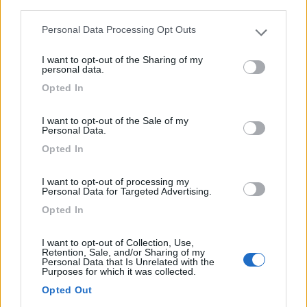
Struttura agrituristica che accetta veicoli ricreazionali...
third parties.
Meissen - 653.8km
Personal Data Processing Opt Outs
Nassauweg 1
Please note that this website/app uses one or more Google
services and may gather and store information including but
I want to opt-out of the Sharing of my
not limited to your visit or usage behaviour. You may click to
1
personal data.
grant or deny consent to Google and its third-party tags to
Opted In
use your data for below specified purposes in below Google
consent section.
I want to opt-out of the Sale of my
Personal Data.
Opted In
I want to opt-out of processing my
Personal Data for Targeted Advertising.
Opted In
Area di sosta (AA)
I want to opt-out of Collection, Use,
Retention, Sale, and/or Sharing of my
Flair und Berghotel Talblick
Personal Data that Is Unrelated with the
Purposes for which it was collected.
7
1
Opted Out