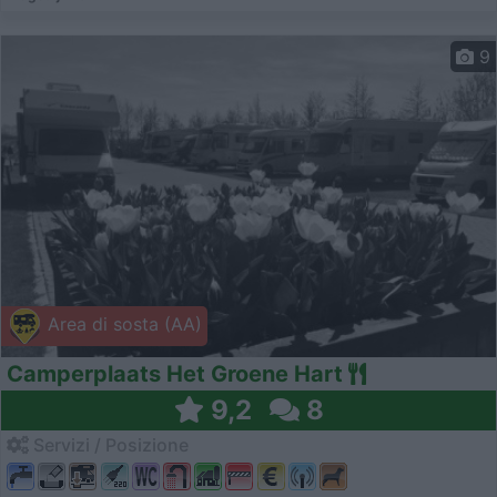
9
Area di sosta (AA)
Camperplaats Het Groene Hart
9,2
8
Servizi / Posizione