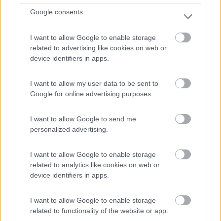
Servizi / Posizione
Google consents
I want to allow Google to enable storage
In piano e in parte con ombra, in campagna, 5 posti su
related to advertising like cookies on web or
er...
device identifiers in apps.
Holzhau - 699.3km
Alte strasse 144
I want to allow my user data to be sent to
Google for online advertising purposes.
0
I want to allow Google to send me
personalized advertising.
I want to allow Google to enable storage
related to analytics like cookies on web or
device identifiers in apps.
I want to allow Google to enable storage
related to functionality of the website or app.