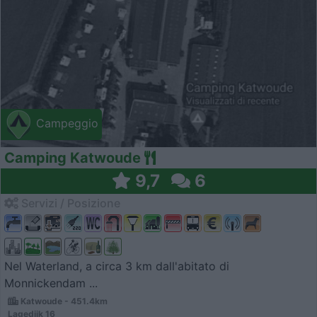
Campeggio
Camping Katwoude
9,7
6
Servizi / Posizione
Nel Waterland, a circa 3 km dall'abitato di
Monnickendam ...
Katwoude - 451.4km
Lagedijk 16