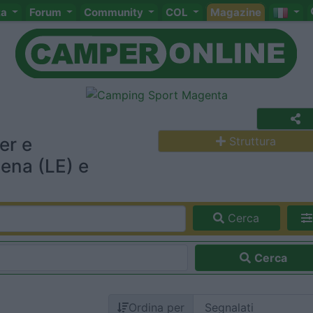
ta
Forum
Community
COL
Magazine
er e
Struttura
ena (LE) e
Cerca
Cerca
Ordina per