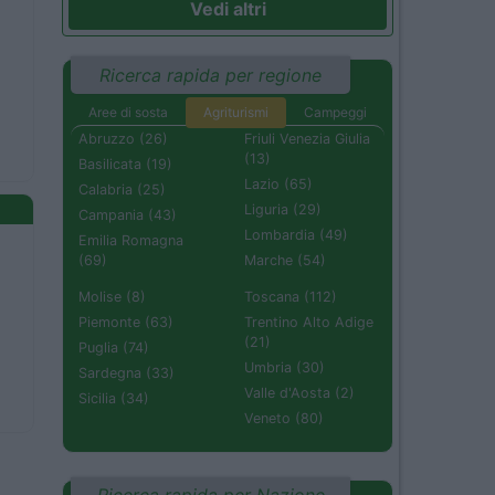
Vedi altri
Ricerca rapida per regione
Aree di sosta
Agriturismi
Campeggi
Abruzzo (26)
Friuli Venezia Giulia
(13)
Basilicata (19)
Lazio (65)
Calabria (25)
Liguria (29)
Campania (43)
Lombardia (49)
Emilia Romagna
(69)
Marche (54)
Molise (8)
Toscana (112)
Piemonte (63)
Trentino Alto Adige
(21)
Puglia (74)
Umbria (30)
Sardegna (33)
Valle d'Aosta (2)
Sicilia (34)
Veneto (80)