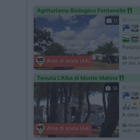
Agriturismo Biologico Fontanelle
11
Servizi
Posizio
Otrant
Area di sosta (AA)
SP 366, k
Tenuta L'Alba di Monte Matino
18
Servizi
A circa
Otrant
Area di sosta (AA)
Sp87 - Vi