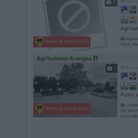
0
Servizi
Agricam
Vignac
Area di sosta (AA)
Via U. Gi
Agriturismo Arangea
1
Servizi
Punto s
Lequil
Area di sosta (AA)
Via Vecch
Lama-Mon