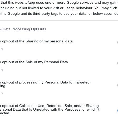
 that this website/app uses one or more Google services and may gath
7,9
48
including but not limited to your visit or usage behaviour. You may click 
 to Google and its third-party tags to use your data for below specifi
 / Posizione
ogle consent section.
l Data Processing Opt Outs
ttura è divisa in due parti: un parcheggio auto e...
o opt-out of the Sharing of my personal data.
o (LE) - 7.8km
In
 Fontanelle, 106 - lic. Baia dei Turchi
o opt-out of the Sale of my Personal Data.
8,5
2
In
 / Posizione
to opt-out of processing my Personal Data for Targeted
ing.
In
tura offre diversi tipi di alloggiamento e zona c...
ugno (LE) - 8.2km
o opt-out of Collection, Use, Retention, Sale, and/or Sharing
elendugno - San Foca
ersonal Data that Is Unrelated with the Purposes for which it
lected.