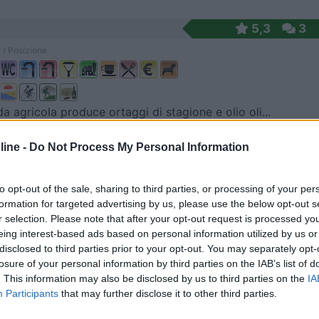
5,3
3
 / Posizione
da agricola produce ortaggi di stagione e olio oli...
ugno (LE) - 2.7km
ine -
Do Not Process My Personal Information
nciale Melendugno - Fraz. Torre dell'Orso
8,8
10
to opt-out of the sale, sharing to third parties, or processing of your per
formation for targeted advertising by us, please use the below opt-out s
 / Posizione
r selection. Please note that after your opt-out request is processed y
eing interest-based ads based on personal information utilized by us or
disclosed to third parties prior to your opt-out. You may separately opt-
losure of your personal information by third parties on the IAB’s list of
sta con 45 piazzole su erba (poca ombra). Pianeggi...
. This information may also be disclosed by us to third parties on the
IA
o (LE) - 3.5km
Participants
that may further disclose it to other third parties.
anito