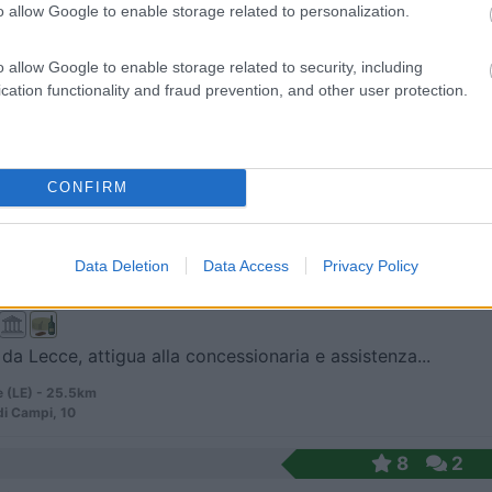
o allow Google to enable storage related to personalization.
 / Posizione
o allow Google to enable storage related to security, including
cation functionality and fraud prevention, and other user protection.
amping si trova in una parte delka riserva del Par...
o (LE) - 19.7km
oranea Otranto Porto Badisco
CONFIRM
8,3
38
 / Posizione
Data Deletion
Data Access
Privacy Policy
da Lecce, attigua alla concessionaria e assistenza...
e (LE) - 25.5km
di Campi, 10
8
2