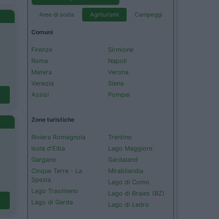
Aree di sosta
Agriturismi
Campeggi
Comuni
Firenze
Sirmione
Roma
Napoli
Matera
Verona
Venezia
Siena
Assisi
Pompei
Zone turistiche
Riviera Romagnola
Trentino
Isola d'Elba
Lago Maggiore
Gargano
Gardaland
Cinque Terre - La
Mirabilandia
Spezia
Lago di Como
Lago Trasimeno
Lago di Braies (BZ)
Lago di Garda
Lago di Ledro