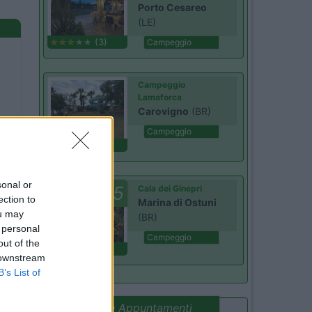
Porto Cesareo
(LE)
(3)
Campeggio
Campeggio
Lamaforca
Carovigno
(BR)
Campeggio
(6)
sonal or
7.5
Cala dei Ginepri
ection to
Marina di Ostuni
ou may
(BR)
 personal
Campeggio
out of the
(4)
 downstream
B’s List of
Promo e Appuntamenti