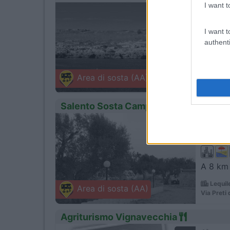
I want t
1
Servizi
I want t
authenti
L'agric
Otrant
Area di sosta (AA)
SP 87 Lit
Salento Sosta Camper
1
Servizi
A 8 km 
Lequil
Area di sosta (AA)
Via Preti 
Agriturismo Vignavecchia