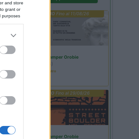
er and store
to grant or
PROMO
Fino al 11/08/26
ed purposes
Lombardia
Area Sosta Camper Orobie
Ardesio
(BG)
Incontri con il teatro
PROMO
Fino al 29/08/26
Lombardia
Area Sosta Camper Orobie