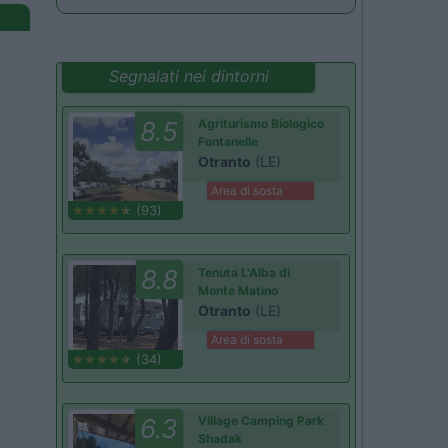
Segnalati nei dintorni
8.5
Agriturismo Biologico
Fontanelle
Otranto
(LE)
Area di sosta
(93)
8.8
Tenuta L'Alba di
Monte Matino
Otranto
(LE)
Area di sosta
(34)
6.3
Village Camping Park
Shadak