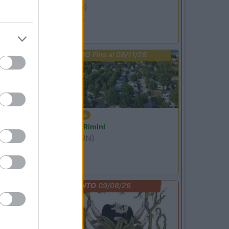
Ardesio
(BG)
Ardesio si blocca
PROMO
Fino al 08/11/26
Emilia Romagna
Camper Park Rimini
Miramare
(RN)
Benefit Card
EVENTO
09/08/26