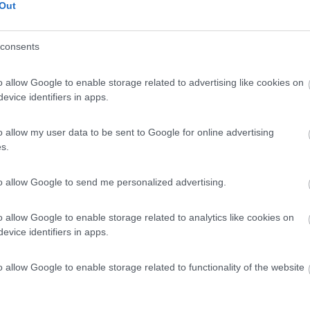
7,5
22
Out
 / Posizione
consents
o allow Google to enable storage related to advertising like cookies on
a nord di Otranto, vicino a spiaggia Baia dei Turc...
evice identifiers in apps.
o (LE) - 9km
to Vecchio
o allow my user data to be sent to Google for online advertising
s.
6
4
 / Posizione
to allow Google to send me personalized advertising.
o allow Google to enable storage related to analytics like cookies on
evice identifiers in apps.
ta agricola con agriturismo, ristorante e maneggio...
o (LE) - 14.7km
o allow Google to enable storage related to functionality of the website
rie
a dei Cervi
7,8
4