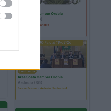
Lombardia
Area Sosta Camper Orobie
Ardesio
(BG)
A levar l'ombra da terra
PROMO
Fino al 18/08/26
Lombardia
Area Sosta Camper Orobie
Ardesio
(BG)
Sacrae Scenae - Ardesio film festival