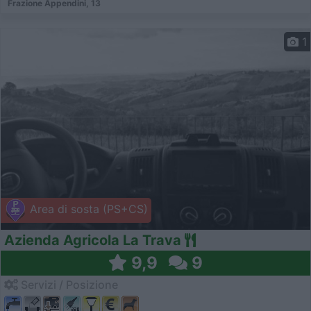
Frazione Appendini, 13
1
Area di sosta (PS+CS)
Azienda Agricola La Trava
9,9
9
Servizi / Posizione