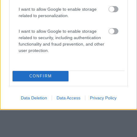
I want to allow Google to enable storage
Area di sosta (PS+CS)
related to personalization.
Agriturismo Al Piano delle Lutte
I want to allow Google to enable storage
6,2
4
related to security, including authentication
functionality and fraud prevention, and other
Servizi / Posizione
user protection.
A circa 2 km dal paese (raggiungibile a piedi) punto
CONFIRM
sost...
Santa Maria Maggiore (VB) - 76.3km
Data Deletion
Data Access
Privacy Policy