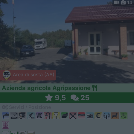
14
Area di sosta (AA)
Azienda agricola Agripassione
9,5
25
Servizi / Posizione