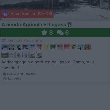
Area di sosta (PS+CS)
Azienda Agricola El Logasc
8
6
Servizi / Posizione
Agricampeggio a nord-est del lago di Como, sulle
sponde d...
Colico (LC) - 94.1km
Via Laghetto