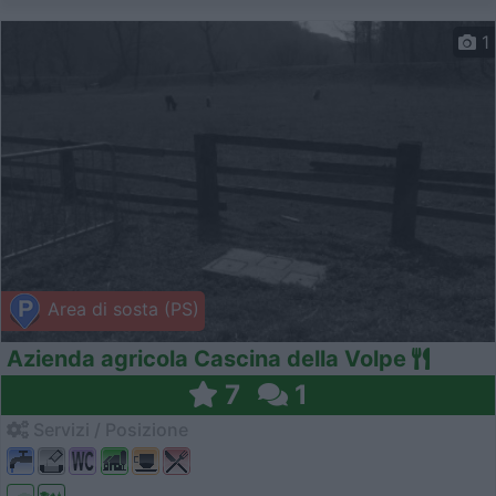
1
Area di sosta (PS)
Azienda agricola Cascina della Volpe
7
1
Servizi / Posizione