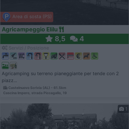
Area di sosta (PS)
Agricampeggio Elilu
8,5
4
Servizi / Posizione
Agricamping su terreno pianeggiante per tende con 2
piazz...
Castelnuovo Scrivia (AL) - 61.5km
Cascina Impero, strada Piccagallo, 19
1