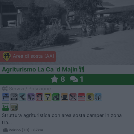
Area di sosta (AA)
Agriturismo La Ca 'd Majin
8
1
Servizi / Posizione
Struttura agrituristica con area sosta camper in zona
tra...
Poirino (TO) - 87km