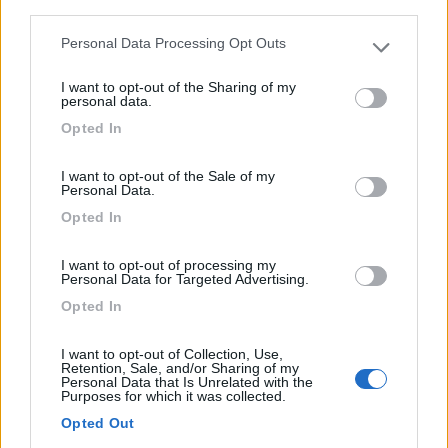
third parties.
Immersa nelle colline del Monferrato e circondata da
frut...
Personal Data Processing Opt Outs
Please note that this website/app uses one or more Google
Buttigliera d'Asti (AT) - 70.5km
services and may gather and store information including but
Via Bergandino 8/10
I want to opt-out of the Sharing of my
not limited to your visit or usage behaviour. You may click to
personal data.
grant or deny consent to Google and its third-party tags to
Opted In
1
use your data for below specified purposes in below Google
consent section.
I want to opt-out of the Sale of my
Personal Data.
Opted In
I want to opt-out of processing my
Personal Data for Targeted Advertising.
Opted In
I want to opt-out of Collection, Use,
Retention, Sale, and/or Sharing of my
Area di sosta (PS+CS)
Personal Data that Is Unrelated with the
Purposes for which it was collected.
Agricampeggio Cooperativa Valli Unite
Opted Out