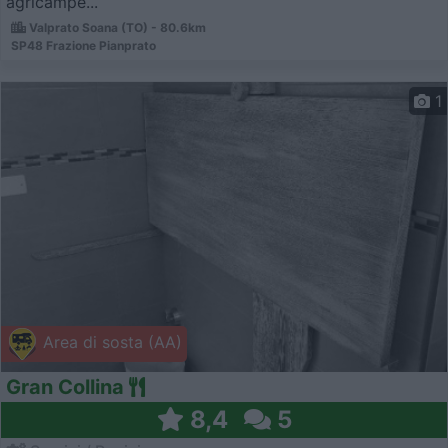
agricampe...
Valprato Soana (TO) - 80.6km
SP48 Frazione Pianprato
1
Area di sosta (AA)
Gran Collina
8,4
5