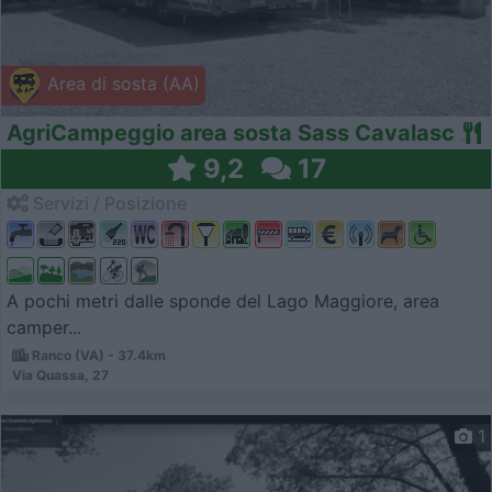
Area di sosta (AA)
AgriCampeggio area sosta Sass Cavalasc
9,2
17
Servizi / Posizione
A pochi metri dalle sponde del Lago Maggiore, area
camper...
Ranco (VA) - 37.4km
Via Quassa, 27
1