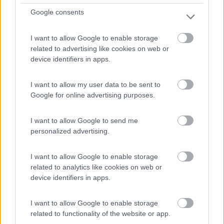
8,3
6
Google consents
Servizi / Posizione
I want to allow Google to enable storage
related to advertising like cookies on web or
device identifiers in apps.
L'azienda agricola dispone di punto sosta per 6-7
camper ...
I want to allow my user data to be sent to
Costa Vescovato (AL) - 75.2km
Google for online advertising purposes.
Cascina Montesoro
I want to allow Google to send me
1
personalized advertising.
I want to allow Google to enable storage
related to analytics like cookies on web or
device identifiers in apps.
I want to allow Google to enable storage
related to functionality of the website or app.